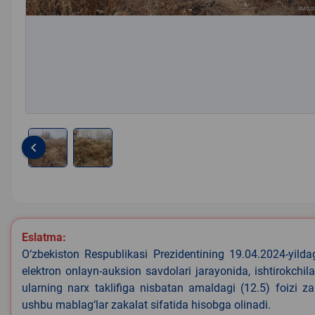
keyboard_arrow_left
Item
1
of
2
Eslatma:
O‘zbekiston Respublikasi Prezidentining 19.04.2024-yild
elektron onlayn-auksion savdolari jarayonida, ishtirokchi
ularning narx taklifiga nisbatan amaldagi (12.5) foizi z
ushbu mablag‘lar zakalat sifatida hisobga olinadi.