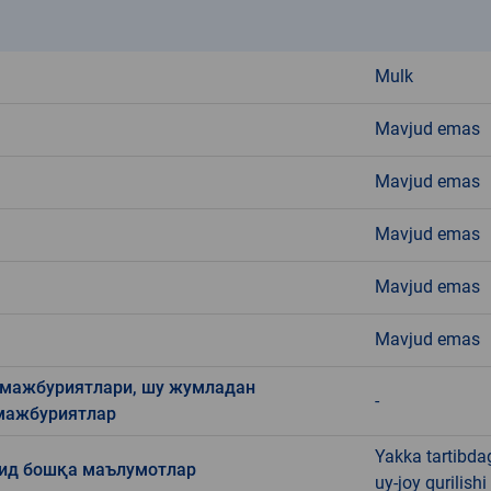
k
Mulk
Mavjud emas
Mavjud emas
Mavjud emas
Mavjud emas
Mavjud emas
 мажбуриятлари, шу жумладан
-
 мажбуриятлар
Yakka tartibda
оид бошқа маълумотлар
uy-joy qurilishi