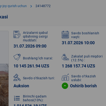
chevron_right
y-joy qurish uchun
24148772
kasi
Arizalarni qabul
Savdo boshlanish
qilishning oxirgi
vaqti:
muddati:
31.07.2026 10:00
31.07.2026 09:00
Zakalat puli miqdori
Boshlang‘ich narxi:
(12.5%)
:
10 145 261.94 UZS
1 268 157.74 UZS
Savdo o‘tkazish
Savdo o‘tkazish turi:
uslubi:
Auksion
Oshirib borish
Birinchi qadam
format_list_numbered
bahosi(10%):
1 014 526.19 UZS