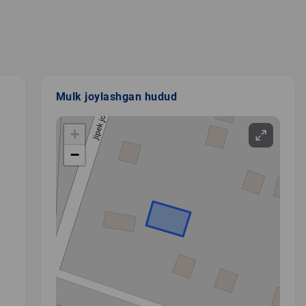
Mulk joylashgan hudud
+
−