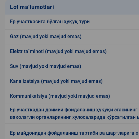
Lot ma’lumotlari
Ер участкасига бўлган ҳуқуқ тури
Gaz (mavjud yoki mavjud emas)
Elektr ta`minoti (mavjud yoki mavjud emas)
Suv (mavjud yoki mavjud emas)
Kanalizatsiya (mavjud yoki mavjud emas)
Kommunikatsiya (mavjud yoki mavjud emas)
Ер участкадан доимий фойдаланиш ҳуқуқи эгасининг
ваколатли органларининг хулосаларида кўрсатилган
Ер майдонидан фойдаланиш тартиби ва шартларига 