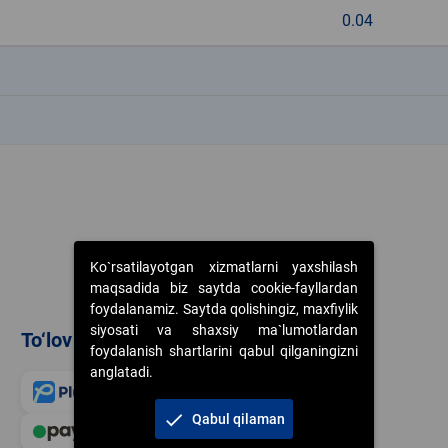
0.04
k
k
Ko`rsatilayotgan xizmatlarni yaxshilash
maqsadida biz saytda cookie-fayllardan
foydalanamiz. Saytda qolishingiz, maxfiylik
siyosati va shaxsiy ma`lumotlardan
To‘lov usullari
foydalanish shartlarini qabul qilganingizni
anglatadi.
check
Qabul qilaman