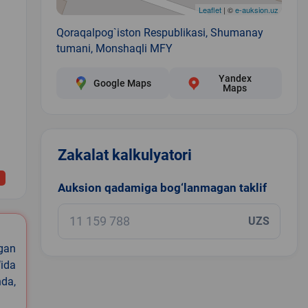
Leaflet
| ©
e-auksion.uz
Qoraqalpog`iston Respublikasi, Shumanay
tumani, Monshaqli MFY
Yandex
Google Maps
Maps
Zakalat kalkulyatori
1
Auksion qadamiga bog‘lanmagan taklif
UZS
igan
ida
nda,