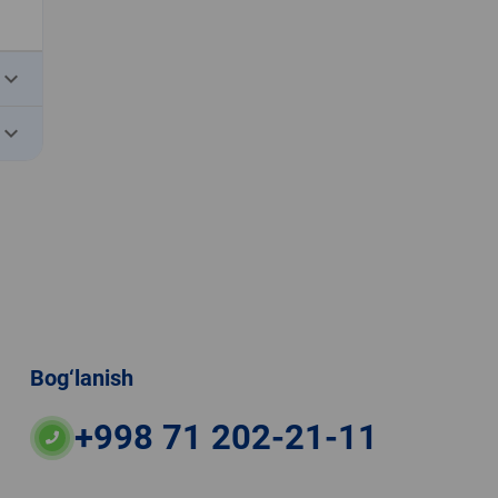
eyboard_arrow_down
eyboard_arrow_down
Bog‘lanish
+998 71 202-21-11