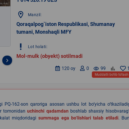
location_on
Manzil:
Qoraqalpog`iston Respublikasi, Shumanay
tumani, Monshaqli MFY
priority_high
Lot holati:
Mol-mulk (obyekt) sotilmadi
keyboard_arrow_right
120 oy
0
remove_red_eye
99
Muddatli bo‘lib to‘lash
agi PQ-162-son qaroriga asosan ushbu lot bo‘yicha o‘tkazilad
lar tomonidan
uchinchi qadamdan
boshlab shaxsiy hisobvarag‘
akalat miqdoridagi
summaga ega bo‘lishlari talab etiladi
. Bu