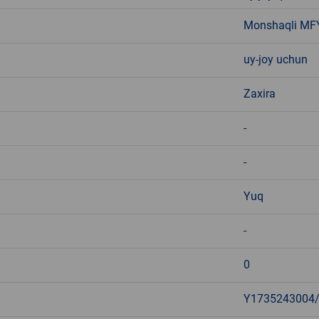
Monshaqli MF
uy-joy uchun
Zaxira
-
-
Yuq
-
0
Y1735243004