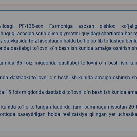
4-yildagi PF-135-son Farmoniga asosan qishloq xo`jalig
 huquqi asosida sotib olish qiymatini quyidagi shartlarda har 
tavkasida foiz hisoblagan holda bo`lib-bo`lib to`lashga berila
ida dastlabgi to`lovni o`n besh ish kunida amalga oshirish sh
kamida 35 foiz miqdorida dastlabgi to`lovni o`n besh ish ku
rida dastlabki to`lovni o`n besh ish kunida amalga oshirish sh
da 15 foiz miqdorida dastlabki to`lovni o`n besh ish kunida am
h kunida to`liq to`langan taqdirda, jami summaga nisbatan 20 
rtiqqa pasaytirilgan holda realizatsiya qilingan yer uchastka