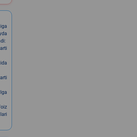
iga
oyda
di:
arti
nida
arti
alga
foiz
lari