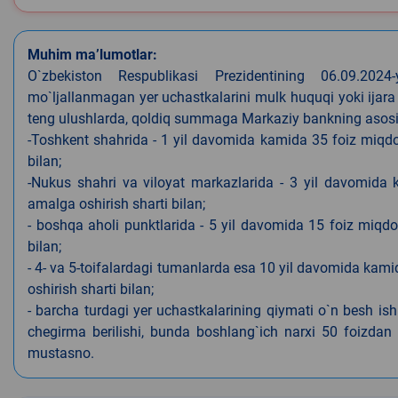
Muhim ma’lumotlar:
O`zbekiston Respublikasi Prezidentining 06.09.202
mo`ljallanmagan yer uchastkalarini mulk huquqi yoki ijara
teng ulushlarda, qoldiq summaga Markaziy bankning asosiy s
-Toshkent shahrida - 1 yil davomida kamida 35 foiz miqdor
bilan;
-Nukus shahri va viloyat markazlarida - 3 yil davomida 
amalga oshirish sharti bilan;
- boshqa aholi punktlarida - 5 yil davomida 15 foiz miqdo
bilan;
- 4- va 5-toifalardagi tumanlarda esa 10 yil davomida kami
oshirish sharti bilan;
- barcha turdagi yer uchastkalarining qiymati o`n besh is
chegirma berilishi, bunda boshlang`ich narxi 50 foizdan o
mustasno.