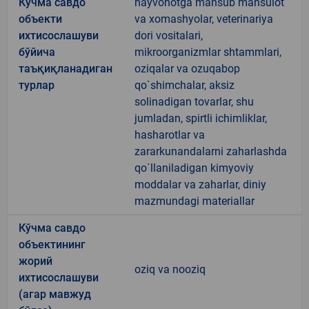
Кўчма савдо
hayvonotga mansub mahsulot
объекти
va xomashyolar, veterinariya
ихтисослашуви
dori vositalari,
бўйича
mikroorganizmlar shtammlari,
таъқиқланадиган
oziqalar va ozuqabop
турлар
qo`shimchalar, aksiz
solinadigan tovarlar, shu
jumladan, spirtli ichimliklar,
hasharotlar va
zararkunandalarni zaharlashda
qo`llaniladigan kimyoviy
moddalar va zaharlar, diniy
mazmundagi materiallar
Кўчма савдо
объектининг
жорий
oziq va nooziq
ихтисослашуви
(агар мавжуд