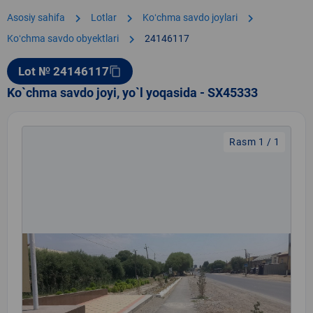
chevron_right
chevron_right
chevron_right
Asosiy sahifa
Lotlar
Koʻchma savdo joylari
chevron_right
Koʻchma savdo obyektlari
24146117
Lot № 24146117
content_copy
Ko`chma savdo joyi, yo`l yoqasida - SX45333
Rasm 1 / 1