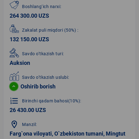
Boshlang‘ich narxi:
264 300.00 UZS
Zakalat puli miqdori
(50%)
:
132 150.00 UZS
Savdo o‘tkazish turi:
Auksion
Savdo o‘tkazish uslubi:
Oshirib borish
format_list_numbered
Birinchi qadam bahosi(10%):
26 430.00 UZS
location_on
Manzil:
Farg`ona viloyati, O`zbekiston tumani, Mingtut