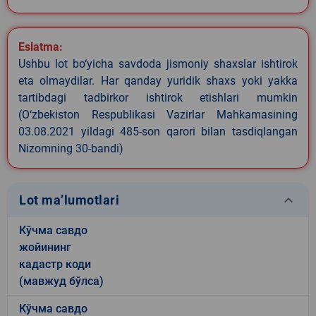
Eslatma:
Ushbu lot bo‘yicha savdoda jismoniy shaxslar ishtirok
eta olmaydilar. Har qanday yuridik shaxs yoki yakka
tartibdagi tadbirkor ishtirok etishlari mumkin
(O‘zbekiston Respublikasi Vazirlar Mahkamasining
03.08.2021 yildagi 485-son qarori bilan tasdiqlangan
Nizomning 30-bandi)
keyboard_arrow_down
Lot ma’lumotlari
Кўчма савдо
жойининг
кадастр коди
(мавжуд бўлса)
Кўчма савдо