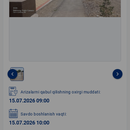
keyboard_arrow_left
keyboard_arrow_right
Item
1
Arizalarni qabul qilishning oxirgi muddati:
of
15.07.2026 09:00
1
Savdo boshlanish vaqti:
15.07.2026 10:00