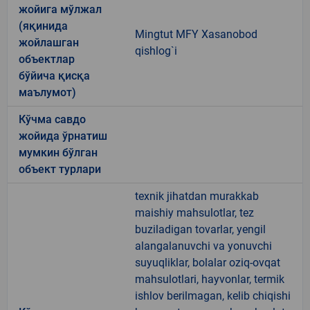
жойига мўлжал
(яқинида
Mingtut MFY Xasanobod
жойлашган
qishlog`i
объектлар
бўйича қисқа
маълумот)
Кўчма савдо
жойида ўрнатиш
мумкин бўлган
объект турлари
texnik jihatdan murakkab
maishiy mahsulotlar, tez
buziladigan tovarlar, yengil
alangalanuvchi va yonuvchi
suyuqliklar, bolalar oziq-ovqat
mahsulotlari, hayvonlar, termik
ishlov berilmagan, kelib chiqishi