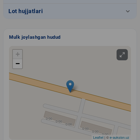
keyboard_arrow_down
Lot hujjatlari
Mulk joylashgan hudud
+
−
Leaflet
| ©
e-auksion.uz