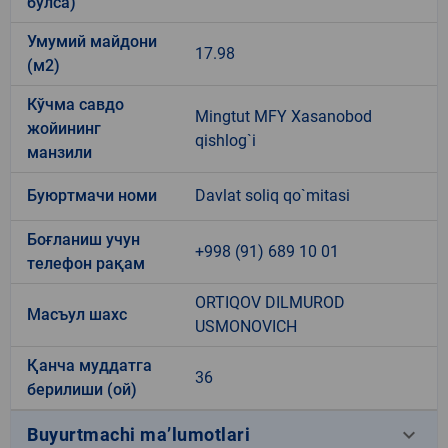
бўлса)
Умумий майдони
17.98
(м2)
Кўчма савдо
Mingtut MFY Xasanobod
жойининг
qishlog`i
манзили
Буюртмачи номи
Davlat soliq qo`mitasi
Боғланиш учун
+998 (91) 689 10 01
телефон рақам
ORTIQOV DILMUROD
Масъул шахс
USMONOVICH
Қанча муддатга
36
берилиши (ой)
keyboard_arrow_down
Buyurtmachi ma’lumotlari