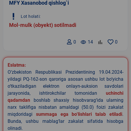
MFY Xasanobod qishlog`i
priority_high
Lot holati:
Mol-mulk (obyekt) sotilmadi
0
remove_red_eye
14
0
Eslatma:
O‘zbekiston Respublikasi Prezidentining 19.04.2024-
yildagi PQ-162-son qaroriga asosan ushbu lot bo‘yicha
o‘tkaziladigan elektron onlayn-auksion savdolari
jarayonida, ishtirokchilar tomonidan
uchinchi
qadamdan
boshlab shaxsiy hisobvarag‘ida ularning
narx taklifiga nisbatan amaldagi (50.0) foizi zakalat
miqdoridagi
summaga ega bo‘lishlari talab etiladi
.
Bunda, ushbu mablag‘lar zakalat sifatida hisobga
olinadi.