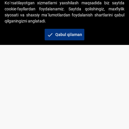
Ko`rsatilayotgan xizmatlarni yaxshilash maqsadida biz saytda
cookie-fayllardan foydalanamiz. Saytda qolishingiz, maxfiylik
siyosati va shaxsiy ma`lumotlardan foydalanish shartlarini qabul
qilganingizni anglatadi.
Copyright © 2017-2026. "Elektron onlayn-auksionlarni
tashkil etish" AJ. Barcha huquqlar himoyalangan
check
Qabul qilaman
To‘lov usullari
Bog‘lanish