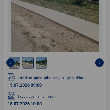
keyboard_arrow_left
keyboard_arrow_right
Item
1
Arizalarni qabul qilishning oxirgi muddati:
of
15.07.2026 09:00
3
Savdo boshlanish vaqti:
15.07.2026 10:00