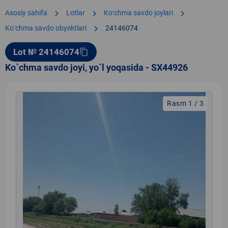
chevron_right
chevron_right
chevron_right
Asosiy sahifa
Lotlar
Koʻchma savdo joylari
chevron_right
Koʻchma savdo obyektlari
24146074
Lot № 24146074
content_copy
Ko`chma savdo joyi, yo`l yoqasida - SX44926
Rasm 1 / 3