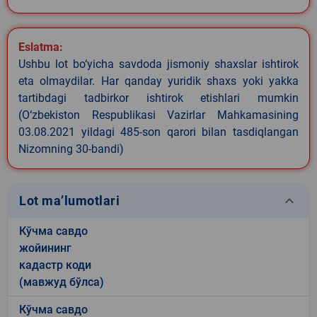
Eslatma:
Ushbu lot bo‘yicha savdoda jismoniy shaxslar ishtirok
eta olmaydilar. Har qanday yuridik shaxs yoki yakka
tartibdagi tadbirkor ishtirok etishlari mumkin
(O‘zbekiston Respublikasi Vazirlar Mahkamasining
03.08.2021 yildagi 485-son qarori bilan tasdiqlangan
Nizomning 30-bandi)
keyboard_arrow_down
Lot ma’lumotlari
Кўчма савдо
жойининг
кадастр коди
(мавжуд бўлса)
Кўчма савдо