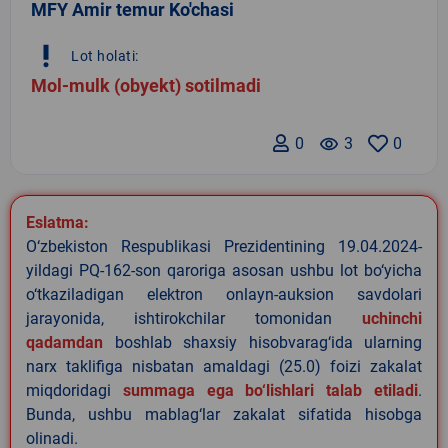
MFY Amir temur Ko'chasi
priority_high
Lot holati:
Mol-mulk (obyekt) sotilmadi
0
remove_red_eye
3
0
Eslatma:
O‘zbekiston Respublikasi Prezidentining 19.04.2024-
yildagi PQ-162-son qaroriga asosan ushbu lot bo‘yicha
o‘tkaziladigan elektron onlayn-auksion savdolari
jarayonida, ishtirokchilar tomonidan
uchinchi
qadamdan
boshlab shaxsiy hisobvarag‘ida ularning
narx taklifiga nisbatan amaldagi (25.0) foizi zakalat
miqdoridagi
summaga ega bo‘lishlari talab etiladi
.
Bunda, ushbu mablag‘lar zakalat sifatida hisobga
olinadi.