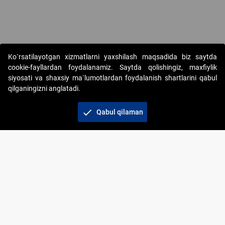
Copyright © 2017-2026. "Elektron onlayn-auksionlarni tashkil etish"
Ko`rsatilayotgan xizmatlarni yaxshilash maqsadida biz saytda
AJ. Barcha huquqlar himoyalangan
cookie-fayllardan foydalanamiz. Saytda qolishingiz, maxfiylik
siyosati va shaxsiy ma`lumotlardan foydalanish shartlarini qabul
qilganingizni anglatadi.
check
Qabul qilaman
+998 71 202-21-11
Veb-saytdagi axborot materiallaridan boshqa
shaxslar foydalanganda jamiyatning korporativ veb-
saytiga majburiy havolalar ko‘rsatilishi kerak