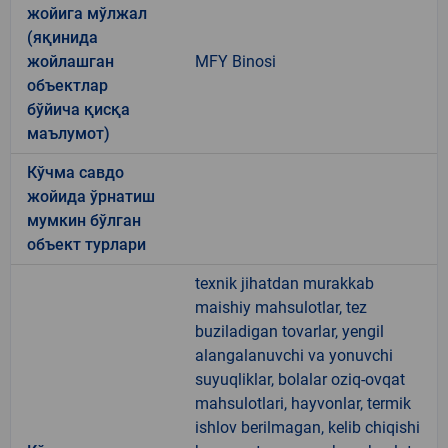
жойига мўлжал
(яқинида
жойлашган
MFY Binosi
объектлар
бўйича қисқа
маълумот)
Кўчма савдо
жойида ўрнатиш
мумкин бўлган
объект турлари
texnik jihatdan murakkab
maishiy mahsulotlar, tez
buziladigan tovarlar, yengil
alangalanuvchi va yonuvchi
suyuqliklar, bolalar oziq-ovqat
mahsulotlari, hayvonlar, termik
ishlov berilmagan, kelib chiqishi