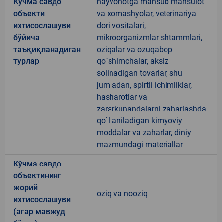
Кўчма савдо
hayvonotga mansub mahsulot
объекти
va xomashyolar, veterinariya
ихтисослашуви
dori vositalari,
бўйича
mikroorganizmlar shtammlari,
таъқиқланадиган
oziqalar va ozuqabop
турлар
qo`shimchalar, aksiz
solinadigan tovarlar, shu
jumladan, spirtli ichimliklar,
hasharotlar va
zararkunandalarni zaharlashda
qo`llaniladigan kimyoviy
moddalar va zaharlar, diniy
mazmundagi materiallar
Кўчма савдо
объектининг
жорий
oziq va nooziq
ихтисослашуви
(агар мавжуд