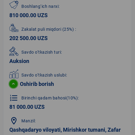
Boshlang‘ich narxi:
810 000.00 UZS
Zakalat puli miqdori
(25%)
:
202 500.00 UZS
Savdo o‘tkazish turi:
Auksion
Savdo o‘tkazish uslubi:
Oshirib borish
format_list_numbered
Birinchi qadam bahosi(10%):
81 000.00 UZS
location_on
Manzil:
Qashqadaryo viloyati, Mirishkor tumani, Zafar