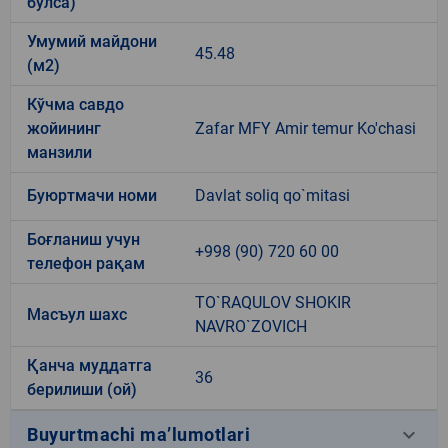
бўлса)
Умумий майдони
45.48
(м2)
Кўчма савдо
жойининг
Zafar MFY Amir temur Ko'chasi
манзили
Буюртмачи номи
Davlat soliq qo`mitasi
Боғланиш учун
+998 (90) 720 60 00
телефон рақам
TO`RAQULOV SHOKIR
Масъул шахс
NAVRO`ZOVICH
Қанча муддатга
36
берилиши (ой)
keyboard_arrow_down
Buyurtmachi ma’lumotlari