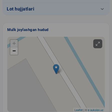
keyboard_arrow_down
Lot hujjatlari
Mulk joylashgan hudud
+
−
Leaflet
| ©
e-auksion.uz