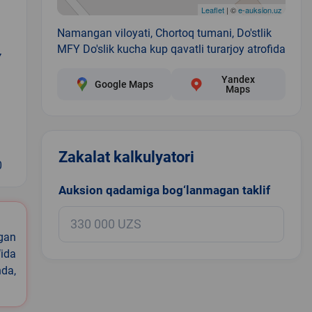
Leaflet
| ©
e-auksion.uz
Namangan viloyati, Chortoq tumani, Do'stlik
MFY Do'slik kucha kup qavatli turarjoy atrofida
Y
Yandex
Google Maps
Maps
Zakalat kalkulyatori
0
Auksion qadamiga bog‘lanmagan taklif
igan
ida
nda,