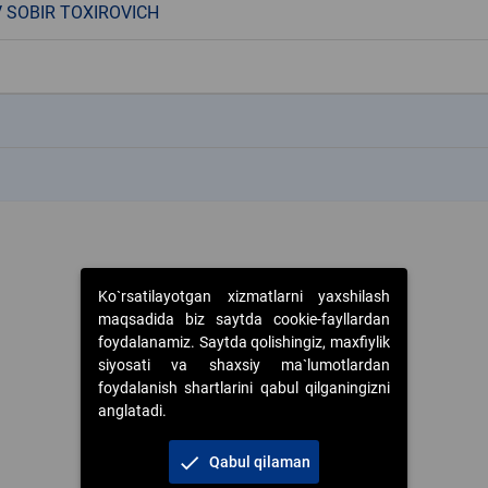
V SOBIR TOXIROVICH
k
k
Ko`rsatilayotgan xizmatlarni yaxshilash
maqsadida biz saytda cookie-fayllardan
foydalanamiz. Saytda qolishingiz, maxfiylik
siyosati va shaxsiy ma`lumotlardan
foydalanish shartlarini qabul qilganingizni
anglatadi.
check
Qabul qilaman