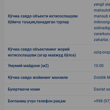
yengil al
mahsulotl
Кўчма савдо объекти ихтисослашуви
mansub ma
бўйича таъқиқланадиган турлар
mikroorg
solinadig
zararkun
zaharlar,
Кўчма савдо объектининг жорий
oziq-ovq
ихтисослашуви (агар мавжуд бўлса)
Умумий майдони (м2)
10.00
Кўчма савдо жойининг манзили
Do'stlik 
Буюртмачи номи
Davlat so
Боғланиш учун телефон рақам
+998 (97