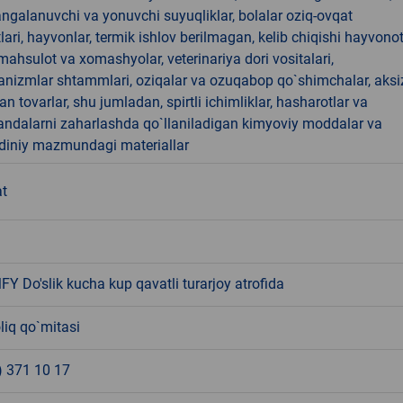
angalanuvchi va yonuvchi suyuqliklar, bolalar oziq-ovqat
ari, hayvonlar, termik ishlov berilmagan, kelib chiqishi hayvono
hsulot va xomashyolar, veterinariya dori vositalari,
anizmlar shtammlari, oziqalar va ozuqabop qo`shimchalar, aksi
an tovarlar, shu jumladan, spirtli ichimliklar, hasharotlar va
andalarni zaharlashda qo`llaniladigan kimyoviy moddalar va
 diniy mazmundagi materiallar
at
MFY Do'slik kucha kup qavatli turarjoy atrofida
liq qo`mitasi
) 371 10 17