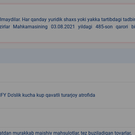
lmaydilar. Har qanday yuridik shaxs yoki yakka tartibdagi tadbi
azirlar Mahkamasining 03.08.2021 yildagi 485-son qarori bi
k
MFY Do'slik kucha kup qavatli turarjoy atrofida
hatdan murakkab maishiy mahsulotlar, tez buziladigan tovarlar,