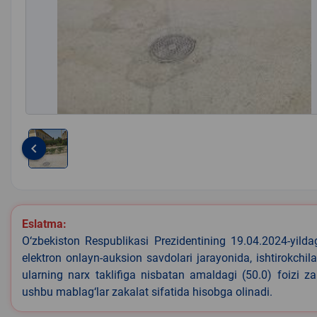
keyboard_arrow_left
Item
1
of
1
Eslatma:
O‘zbekiston Respublikasi Prezidentining 19.04.2024-yild
elektron onlayn-auksion savdolari jarayonida, ishtirokchi
ularning narx taklifiga nisbatan amaldagi (50.0) foizi z
ushbu mablag‘lar zakalat sifatida hisobga olinadi.