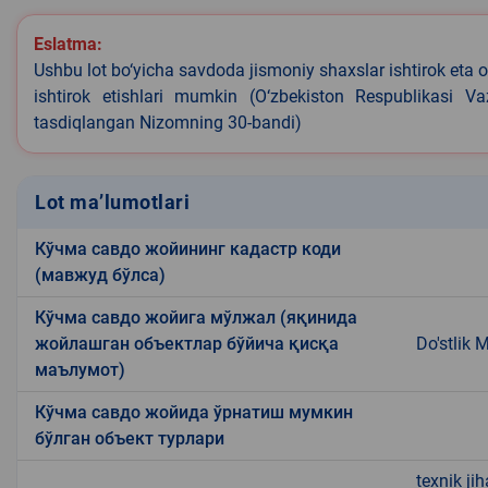
Eslatma:
Ushbu lot bo‘yicha savdoda jismoniy shaxslar ishtirok eta o
ishtirok etishlari mumkin (O‘zbekiston Respublikasi V
tasdiqlangan Nizomning 30-bandi)
Lot ma’lumotlari
Кўчма савдо жойининг кадастр коди
(мавжуд бўлса)
Кўчма савдо жойига мўлжал (яқинида
жойлашган объектлар бўйича қисқа
Do'stlik 
маълумот)
Кўчма савдо жойида ўрнатиш мумкин
бўлган объект турлари
texnik ji