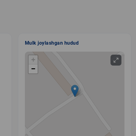
Mulk joylashgan hudud
+
−