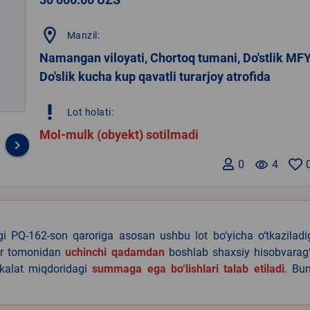
location_on
Manzil:
Namangan viloyati, Chortoq tumani, Do'stlik MF
Do'slik kucha kup qavatli turarjoy atrofida
priority_high
Lot holati:
Mol-mulk (obyekt) sotilmadi
keyboard_arrow_right
0
remove_red_eye
4
agi PQ-162-son qaroriga asosan ushbu lot bo‘yicha o‘tkazilad
lar tomonidan
uchinchi qadamdan
boshlab shaxsiy hisobvarag‘
akalat miqdoridagi
summaga ega bo‘lishlari talab etiladi
. Bu