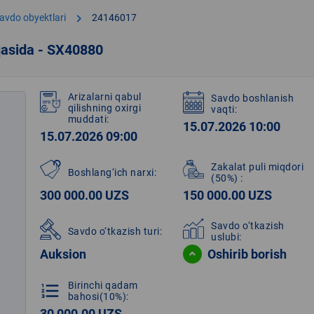
chevron_right
avdo obyektlari
24146017
qasida - SX40880
Arizalarni qabul
Savdo boshlanish
qilishning oxirgi
vaqti:
muddati:
15.07.2026 10:00
15.07.2026 09:00
Zakalat puli miqdori
Boshlang‘ich narxi:
(50%)
:
300 000.00 UZS
150 000.00 UZS
Savdo o‘tkazish
Savdo o‘tkazish turi:
uslubi:
Auksion
Oshirib borish
Birinchi qadam
format_list_numbered
bahosi(10%):
30 000.00 UZS