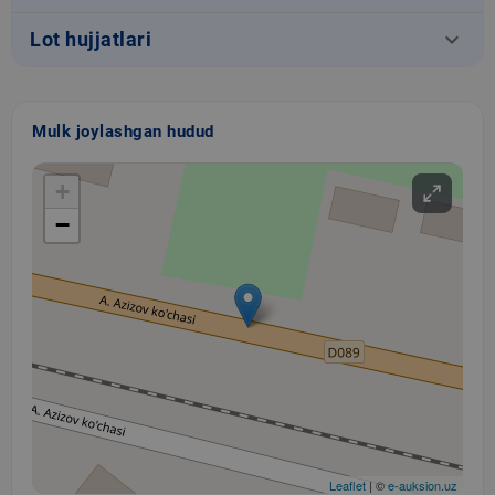
keyboard_arrow_down
Lot hujjatlari
Mulk joylashgan hudud
+
−
Leaflet
| ©
e-auksion.uz