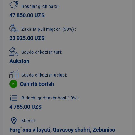
Boshlang‘ich narxi:
47 850.00 UZS
Zakalat puli miqdori
(50%)
:
23 925.00 UZS
Savdo o‘tkazish turi:
Auksion
Savdo o‘tkazish uslubi:
Oshirib borish
format_list_numbered
Birinchi qadam bahosi(10%):
4 785.00 UZS
location_on
Manzil:
Farg`ona viloyati, Quvasoy shahri, Zebuniso