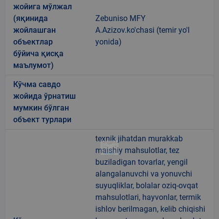
жойига мўлжал
(яқинида
Zebuniso MFY
жойлашган
A.Azizov.ko'chasi (temir yo'l
объектлар
yonida)
бўйича қисқа
маълумот)
Кўчма савдо
жойида ўрнатиш
мумкин бўлган
объект турлари
texnik jihatdan murakkab
maishiy mahsulotlar, tez
buziladigan tovarlar, yengil
alangalanuvchi va yonuvchi
suyuqliklar, bolalar oziq-ovqat
mahsulotlari, hayvonlar, termik
ishlov berilmagan, kelib chiqishi