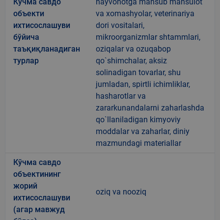
Кўчма савдо
hayvonotga mansub mahsulot
объекти
va xomashyolar, veterinariya
ихтисослашуви
dori vositalari,
бўйича
mikroorganizmlar shtammlari,
таъқиқланадиган
oziqalar va ozuqabop
турлар
qo`shimchalar, aksiz
solinadigan tovarlar, shu
jumladan, spirtli ichimliklar,
hasharotlar va
zararkunandalarni zaharlashda
qo`llaniladigan kimyoviy
moddalar va zaharlar, diniy
mazmundagi materiallar
Кўчма савдо
объектининг
жорий
oziq va nooziq
ихтисослашуви
(агар мавжуд