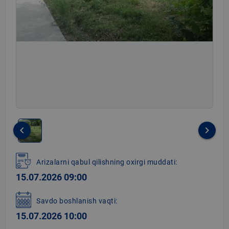
keyboard_arrow_left
keyboard_arrow_right
Item
1
Arizalarni qabul qilishning oxirgi muddati:
of
15.07.2026 09:00
1
Savdo boshlanish vaqti:
15.07.2026 10:00