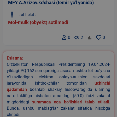
MFY A.Azizov.ko'chasi (temir yo'l yonida)
priority_high
Lot holati:
Mol-mulk (obyekt) sotilmadi
0
remove_red_eye
2
0
Eslatma:
Oʻzbekiston Respublikasi Prezidentining 19.04.2024-
yildagi PQ-162-son qaroriga asosan ushbu lot boʻyicha
oʻtkaziladigan elektron onlayn-auksion savdolari
jarayonida, ishtirokchilar tomonidan
uchinchi
qadamdan
boshlab shaxsiy hisobvaragʻida ularning
narx taklifiga nisbatan amaldagi (50.0) foizi zakalat
miqdoridagi
summaga ega boʻlishlari talab etiladi
.
Bunda, ushbu mablagʻlar zakalat sifatida hisobga
olinadi.