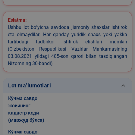
Eslatma:
Ushbu lot boʻyicha savdoda jismoniy shaxslar ishtirok
eta olmaydilar. Har qanday yuridik shaxs yoki yakka
tartibdagi tadbirkor ishtirok etishlari mumkin
(Oʻzbekiston Respublikasi Vazirlar Mahkamasining
03.08.2021 yildagi 485-son qarori bilan tasdiqlangan
Nizomning 30-bandi)
keyboard_arrow_down
Lot ma’lumotlari
Кўчма савдо
жойининг
кадастр коди
(мавжуд бўлса)
Кўчма савдо