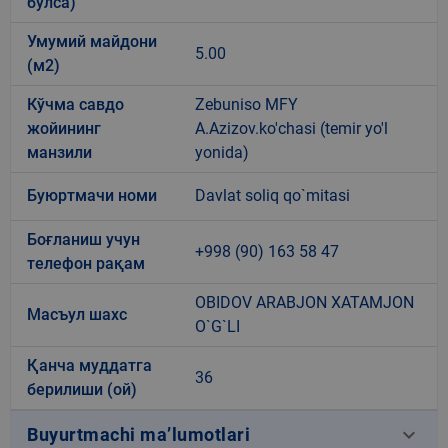
бўлса)
Умумий майдони
5.00
(м2)
Кўчма савдо
Zebuniso MFY
жойининг
A.Azizov.ko'chasi (temir yo'l
манзили
yonida)
Буюртмачи номи
Davlat soliq qo`mitasi
Боғланиш учун
+998 (90) 163 58 47
телефон рақам
OBIDOV ARABJON XATAMJON
Масъул шахс
O`G`LI
Қанча муддатга
36
берилиши (ой)
keyboard_arrow_down
Buyurtmachi ma’lumotlari