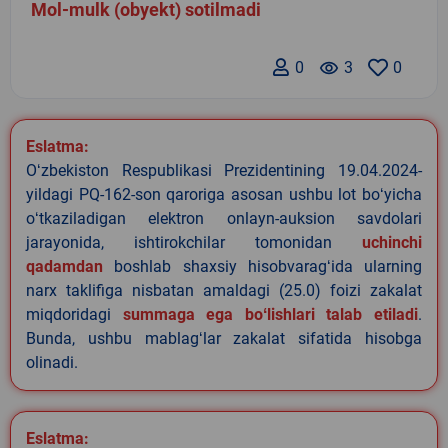
Mol-mulk (obyekt) sotilmadi
0
remove_red_eye
3
0
Eslatma:
Oʻzbekiston Respublikasi Prezidentining 19.04.2024-
yildagi PQ-162-son qaroriga asosan ushbu lot boʻyicha
oʻtkaziladigan elektron onlayn-auksion savdolari
jarayonida, ishtirokchilar tomonidan
uchinchi
qadamdan
boshlab shaxsiy hisobvaragʻida ularning
narx taklifiga nisbatan amaldagi (25.0) foizi zakalat
miqdoridagi
summaga ega boʻlishlari talab etiladi
.
Bunda, ushbu mablagʻlar zakalat sifatida hisobga
olinadi.
Eslatma: