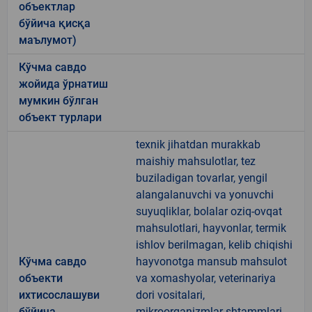
объектлар
бўйича қисқа
маълумот)
Кўчма савдо
жойида ўрнатиш
мумкин бўлган
объект турлари
texnik jihatdan murakkab
maishiy mahsulotlar, tez
buziladigan tovarlar, yengil
alangalanuvchi va yonuvchi
suyuqliklar, bolalar oziq-ovqat
mahsulotlari, hayvonlar, termik
ishlov berilmagan, kelib chiqishi
Кўчма савдо
hayvonotga mansub mahsulot
объекти
va xomashyolar, veterinariya
ихтисослашуви
dori vositalari,
бўйича
mikroorganizmlar shtammlari,