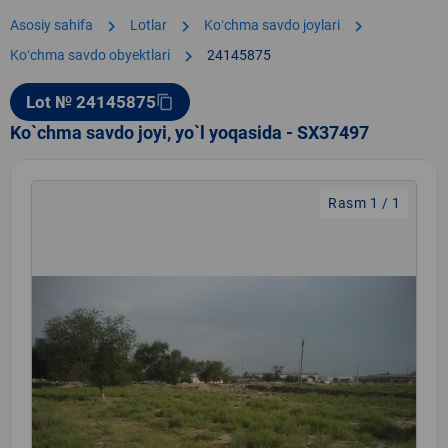
chevron_right
chevron_right
chevron_right
Asosiy sahifa
Lotlar
Koʻchma savdo joylari
chevron_right
Koʻchma savdo obyektlari
24145875
Lot № 24145875
content_copy
Ko`chma savdo joyi, yo`l yoqasida - SX37497
Rasm 1 / 1