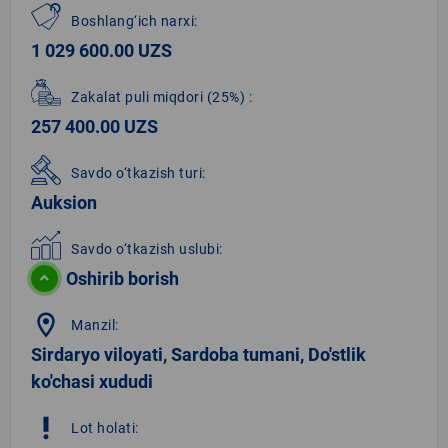
Boshlang‘ich narxi:
1 029 600.00 UZS
Zakalat puli miqdori
(25%)
:
257 400.00 UZS
Savdo o‘tkazish turi:
Auksion
Savdo o‘tkazish uslubi:
Oshirib borish
location_on
Manzil:
Sirdaryo viloyati, Sardoba tumani, Do'stlik
ko'chasi xududi
priority_high
Lot holati: