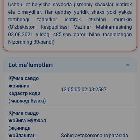
Ushbu lot boʻyicha savdoda jismoniy shaxslar ishtirok
eta olmaydilar. Har qanday yuridik shaxs yoki yakka
tartibdagi tadbirkor ishtirok etishlari mumkin
(Oʻzbekiston Respublikasi Vazirlar Mahkamasining
03.08.2021 yildagi 485-son qarori bilan tasdiqlangan
Nizomning 30-bandi)
keyboard_arrow_down
Lot ma’lumotlari
Кўчма савдо
жойининг
12:05:05:02:03:2587
кадастр коди
(мавжуд бўлса)
Кўчма савдо
жойига мўлжал
(яқинида
жойлашган
Sobiq avtokorxona ro'parasida