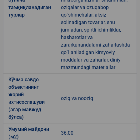
таъқиқланадиган
oziqalar va ozuqabop
турлар
qo`shimchalar, aksiz
solinadigan tovarlar, shu
jumladan, spirtli ichimliklar,
hasharotlar va
zararkunandalarni zaharlashda
qo`llaniladigan kimyoviy
moddalar va zaharlar, diniy
mazmundagi materiallar
Кўчма савдо
объектининг
жорий
oziq va nooziq
ихтисослашуви
(агар мавжуд
бўлса)
Умумий майдони
36.00
(м2)