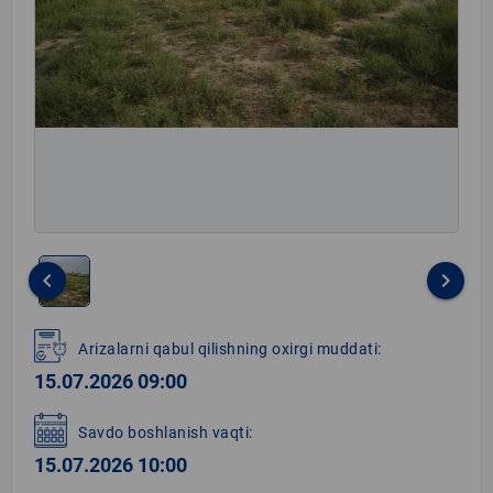
keyboard_arrow_left
keyboard_arrow_right
Item
1
Arizalarni qabul qilishning oxirgi muddati:
of
15.07.2026 09:00
1
Savdo boshlanish vaqti:
15.07.2026 10:00