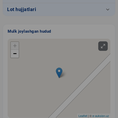
keyboard_arrow_down
Lot hujjatlari
Mulk joylashgan hudud
+
−
Leaflet
| ©
e-auksion.uz