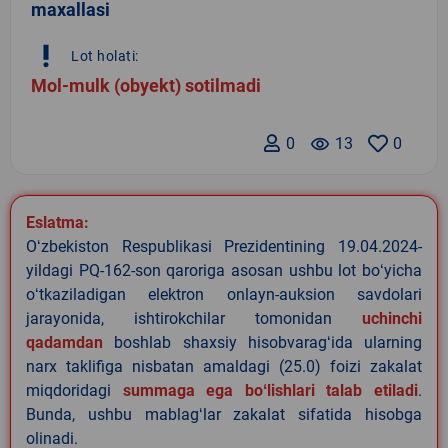
maxallasi
priority_high
Lot holati:
Mol-mulk (obyekt) sotilmadi
0
remove_red_eye
13
0
Eslatma:
Oʻzbekiston Respublikasi Prezidentining 19.04.2024-
yildagi PQ-162-son qaroriga asosan ushbu lot boʻyicha
oʻtkaziladigan elektron onlayn-auksion savdolari
jarayonida, ishtirokchilar tomonidan
uchinchi
qadamdan
boshlab shaxsiy hisobvaragʻida ularning
narx taklifiga nisbatan amaldagi (25.0) foizi zakalat
miqdoridagi
summaga ega boʻlishlari talab etiladi
.
Bunda, ushbu mablagʻlar zakalat sifatida hisobga
olinadi.