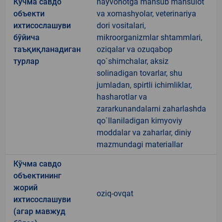
Кўчма савдо
hayvonotga mansub mahsulot
объекти
va xomashyolar, veterinariya
ихтисослашуви
dori vositalari,
бўйича
mikroorganizmlar shtammlari,
таъқиқланадиган
oziqalar va ozuqabop
турлар
qo`shimchalar, aksiz
solinadigan tovarlar, shu
jumladan, spirtli ichimliklar,
hasharotlar va
zararkunandalarni zaharlashda
qo`llaniladigan kimyoviy
moddalar va zaharlar, diniy
mazmundagi materiallar
Кўчма савдо
объектининг
жорий
oziq-ovqat
ихтисослашуви
(агар мавжуд