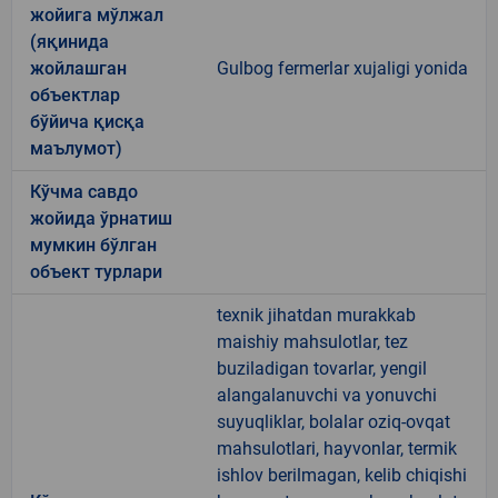
жойига мўлжал
(яқинида
жойлашган
Gulbog fermerlar xujaligi yonida
объектлар
бўйича қисқа
маълумот)
Кўчма савдо
жойида ўрнатиш
мумкин бўлган
объект турлари
texnik jihatdan murakkab
maishiy mahsulotlar, tez
buziladigan tovarlar, yengil
alangalanuvchi va yonuvchi
suyuqliklar, bolalar oziq-ovqat
mahsulotlari, hayvonlar, termik
ishlov berilmagan, kelib chiqishi