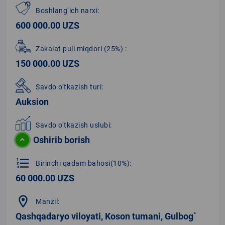
Boshlang‘ich narxi:
600 000.00 UZS
Zakalat puli miqdori
(25%)
:
150 000.00 UZS
Savdo o‘tkazish turi:
Auksion
Savdo o‘tkazish uslubi:
Oshirib borish
format_list_numbered
Birinchi qadam bahosi(10%):
60 000.00 UZS
location_on
Manzil:
Qashqadaryo viloyati, Koson tumani, Gulbog`