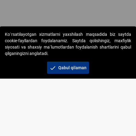
Copyright © 2017-2026. "Elektron onlayn-auksionlarni tashkil etish"
Ko`rsatilayotgan xizmatlarni yaxshilash maqsadida biz saytda
AJ. Barcha huquqlar himoyalangan
cookie-fayllardan foydalanamiz. Saytda qolishingiz, maxfiylik
siyosati va shaxsiy ma`lumotlardan foydalanish shartlarini qabul
qilganingizni anglatadi.
check
Qabul qilaman
+998 71 202-21-11
Veb-saytdagi axborot materiallaridan boshqa
shaxslar foydalanganda jamiyatning korporativ veb-
saytiga majburiy havolalar ko‘rsatilishi kerak