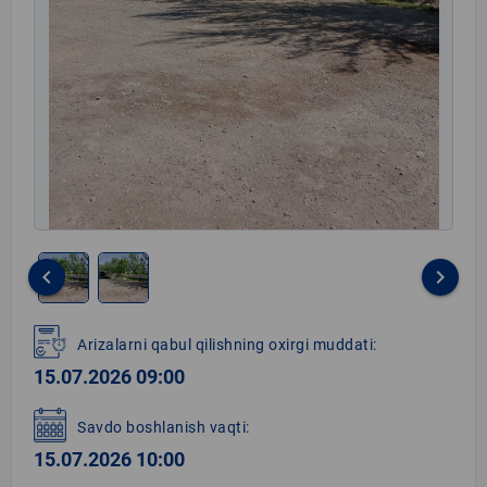
keyboard_arrow_left
keyboard_arrow_right
Item
1
Arizalarni qabul qilishning oxirgi muddati:
of
15.07.2026 09:00
2
Savdo boshlanish vaqti:
15.07.2026 10:00