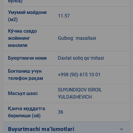
бўлса)
Умумий майдони
11.57
(м2)
Кўчма савдо
жойининг
Gulbog` maxallasi
манзили
Буюртмачи номи
Davlat soliq qo`mitasi
Боғланиш учун
+998 (90) 615 10 01
телефон рақам
SUYUNDIQOV ISROIL
Масъул шахс
YULDASHEVICH
Қанча муддатга
36
берилиши (ой)
keyboard_arrow_down
Buyurtmachi ma’lumotlari