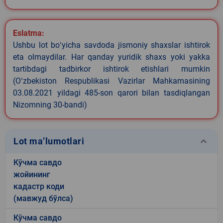
Eslatma:
Ushbu lot boʻyicha savdoda jismoniy shaxslar ishtirok
eta olmaydilar. Har qanday yuridik shaxs yoki yakka
tartibdagi tadbirkor ishtirok etishlari mumkin
(Oʻzbekiston Respublikasi Vazirlar Mahkamasining
03.08.2021 yildagi 485-son qarori bilan tasdiqlangan
Nizomning 30-bandi)
keyboard_arrow_down
Lot ma’lumotlari
Кўчма савдо
жойининг
кадастр коди
(мавжуд бўлса)
Кўчма савдо