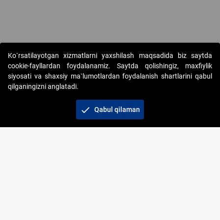
Copyright © 2017-2026. "Elektron onlayn-auksionlarni tashkil etish"
Ko`rsatilayotgan xizmatlarni yaxshilash maqsadida biz saytda
AJ. Barcha huquqlar himoyalangan
cookie-fayllardan foydalanamiz. Saytda qolishingiz, maxfiylik
siyosati va shaxsiy ma`lumotlardan foydalanish shartlarini qabul
qilganingizni anglatadi.
check
Qabul qilaman
+998 71 202-21-11
Veb-saytdagi axborot materiallaridan boshqa
shaxslar foydalanganda jamiyatning korporativ veb-
saytiga majburiy havolalar ko‘rsatilishi kerak