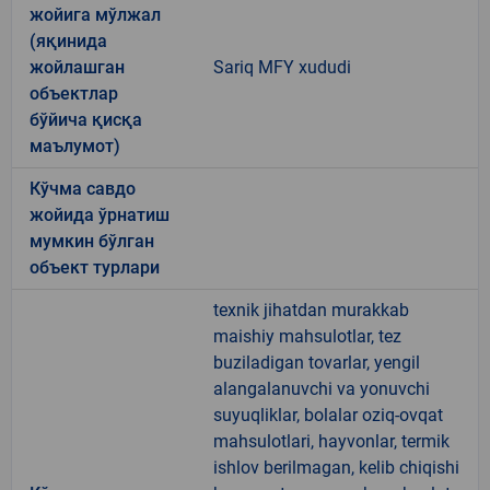
жойига мўлжал
(яқинида
жойлашган
Sariq MFY xududi
объектлар
бўйича қисқа
маълумот)
Кўчма савдо
жойида ўрнатиш
мумкин бўлган
объект турлари
texnik jihatdan murakkab
maishiy mahsulotlar, tez
buziladigan tovarlar, yengil
alangalanuvchi va yonuvchi
suyuqliklar, bolalar oziq-ovqat
mahsulotlari, hayvonlar, termik
ishlov berilmagan, kelib chiqishi