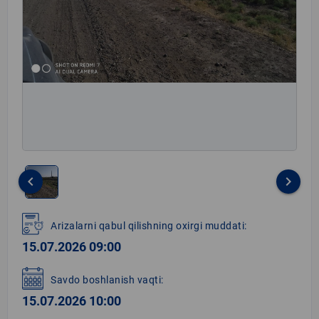
keyboard_arrow_left
keyboard_arrow_right
Item
1
Arizalarni qabul qilishning oxirgi muddati:
of
15.07.2026 09:00
1
Savdo boshlanish vaqti:
15.07.2026 10:00