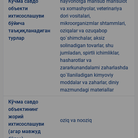
Кўчма савдо
hayvonotga mansub mahsulot
объекти
va xomashyolar, veterinariya
ихтисослашуви
dori vositalari,
бўйича
mikroorganizmlar shtammlari,
таъқиқланадиган
oziqalar va ozuqabop
турлар
qo`shimchalar, aksiz
solinadigan tovarlar, shu
jumladan, spirtli ichimliklar,
hasharotlar va
zararkunandalarni zaharlashda
qo`llaniladigan kimyoviy
moddalar va zaharlar, diniy
mazmundagi materiallar
Кўчма савдо
объектининг
жорий
oziq va nooziq
ихтисослашуви
(агар мавжуд