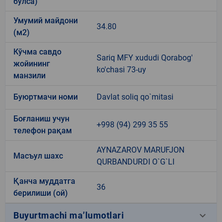
бўлса)
Умумий майдони
34.80
(м2)
Кўчма савдо
Sariq MFY xududi Qorabog'
жойининг
ko'chasi 73-uy
манзили
Буюртмачи номи
Davlat soliq qo`mitasi
Боғланиш учун
+998 (94) 299 35 55
телефон рақам
AYNAZAROV MARUFJON
Масъул шахс
QURBANDURDI O`G`LI
Қанча муддатга
36
берилиши (ой)
keyboard_arrow_down
Buyurtmachi ma’lumotlari