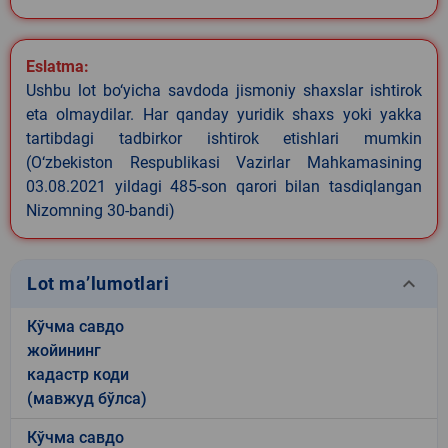
Eslatma:
Ushbu lot bo‘yicha savdoda jismoniy shaxslar ishtirok
eta olmaydilar. Har qanday yuridik shaxs yoki yakka
tartibdagi tadbirkor ishtirok etishlari mumkin
(O‘zbekiston Respublikasi Vazirlar Mahkamasining
03.08.2021 yildagi 485-son qarori bilan tasdiqlangan
Nizomning 30-bandi)
keyboard_arrow_down
Lot ma’lumotlari
Кўчма савдо
жойининг
кадастр коди
(мавжуд бўлса)
Кўчма савдо