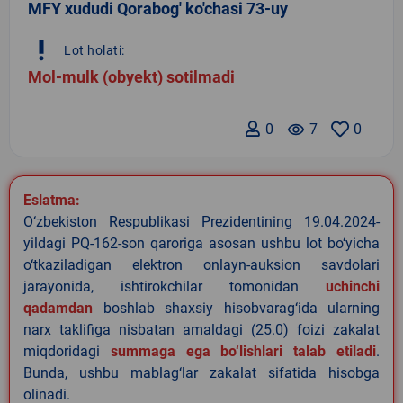
MFY xududi Qorabog' ko'chasi 73-uy
priority_high
Lot holati:
Mol-mulk (obyekt) sotilmadi
0
remove_red_eye
7
0
Eslatma:
O‘zbekiston Respublikasi Prezidentining 19.04.2024-
yildagi PQ-162-son qaroriga asosan ushbu lot bo‘yicha
o‘tkaziladigan elektron onlayn-auksion savdolari
jarayonida, ishtirokchilar tomonidan
uchinchi
qadamdan
boshlab shaxsiy hisobvarag‘ida ularning
narx taklifiga nisbatan amaldagi (25.0) foizi zakalat
miqdoridagi
summaga ega bo‘lishlari talab etiladi
.
Bunda, ushbu mablag‘lar zakalat sifatida hisobga
olinadi.