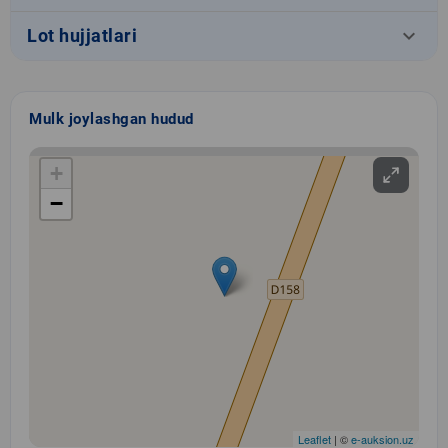
keyboard_arrow_down
Lot hujjatlari
Mulk joylashgan hudud
+
−
Leaflet
| ©
e-auksion.uz