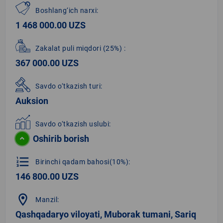
Boshlang‘ich narxi:
1 468 000.00 UZS
Zakalat puli miqdori
(25%)
:
367 000.00 UZS
Savdo o‘tkazish turi:
Auksion
Savdo o‘tkazish uslubi:
Oshirib borish
format_list_numbered
Birinchi qadam bahosi(10%):
146 800.00 UZS
location_on
Manzil:
Qashqadaryo viloyati, Muborak tumani, Sariq