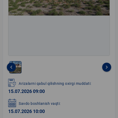
keyboard_arrow_left
keyboard_arrow_right
Item
1
Arizalarni qabul qilishning oxirgi muddati:
of
15.07.2026 09:00
1
Savdo boshlanish vaqti:
15.07.2026 10:00