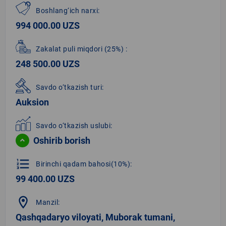
Boshlang‘ich narxi:
994 000.00 UZS
Zakalat puli miqdori
(25%)
:
248 500.00 UZS
Savdo o‘tkazish turi:
Auksion
Savdo o‘tkazish uslubi:
Oshirib borish
format_list_numbered
Birinchi qadam bahosi(10%):
99 400.00 UZS
location_on
Manzil:
Qashqadaryo viloyati, Muborak tumani,