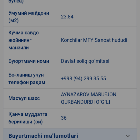
бўлса)
Умумий майдони
23.84
(м2)
Кўчма савдо
жойининг
Konchilar MFY Sanoat hududi
манзили
Буюртмачи номи
Davlat soliq qo`mitasi
Боғланиш учун
+998 (94) 299 35 55
телефон рақам
AYNAZAROV MARUFJON
Масъул шахс
QURBANDURDI O`G`LI
Қанча муддатга
36
берилиши (ой)
keyboard_arrow_down
Buyurtmachi ma’lumotlari