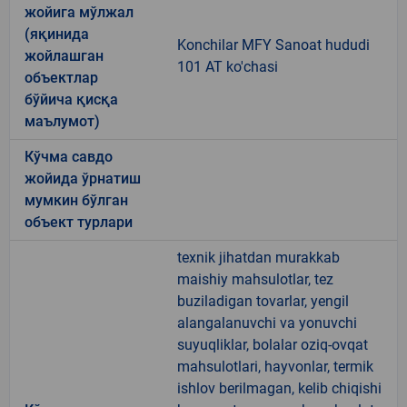
жойига мўлжал
(яқинида
Konchilar MFY Sanoat hududi
жойлашган
101 AT ko'chasi
объектлар
бўйича қисқа
маълумот)
Кўчма савдо
жойида ўрнатиш
мумкин бўлган
объект турлари
texnik jihatdan murakkab
maishiy mahsulotlar, tez
buziladigan tovarlar, yengil
alangalanuvchi va yonuvchi
suyuqliklar, bolalar oziq-ovqat
mahsulotlari, hayvonlar, termik
ishlov berilmagan, kelib chiqishi