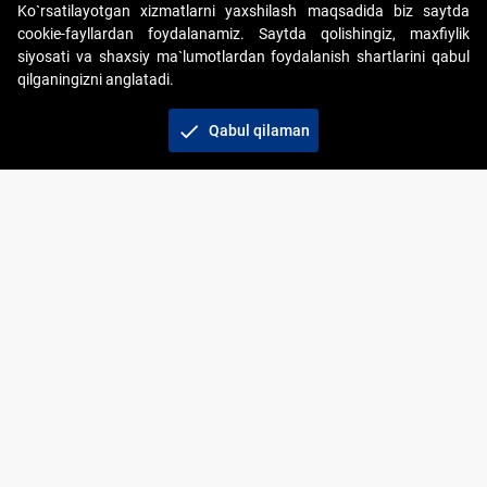
Ko`rsatilayotgan xizmatlarni yaxshilash maqsadida biz saytda
cookie-fayllardan foydalanamiz. Saytda qolishingiz, maxfiylik
siyosati va shaxsiy ma`lumotlardan foydalanish shartlarini qabul
qilganingizni anglatadi.
Copyright © 2017-2026. "Elektron onlayn-auksionlarni
tashkil etish" AJ. Barcha huquqlar himoyalangan
check
Qabul qilaman
To‘lov usullari
Bog‘lanish