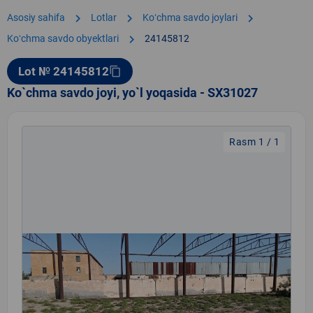
chevron_right
chevron_right
chevron_right
Asosiy sahifa
Lotlar
Koʻchma savdo joylari
chevron_right
Koʻchma savdo obyektlari
24145812
Lot № 24145812
content_copy
Ko`chma savdo joyi, yo`l yoqasida - SX31027
Rasm 1 / 1