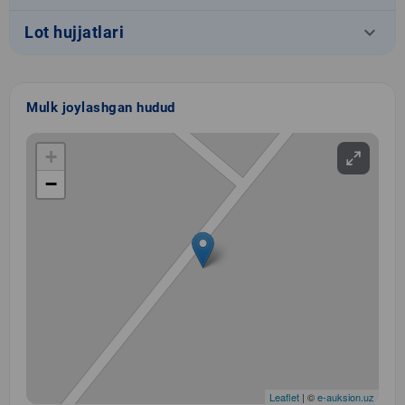
keyboard_arrow_down
Lot hujjatlari
Mulk joylashgan hudud
+
−
Leaflet
| ©
e-auksion.uz