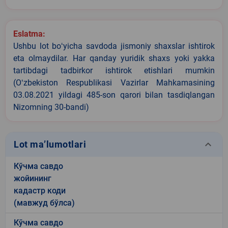
Eslatma:
Ushbu lot boʻyicha savdoda jismoniy shaxslar ishtirok
eta olmaydilar. Har qanday yuridik shaxs yoki yakka
tartibdagi tadbirkor ishtirok etishlari mumkin
(Oʻzbekiston Respublikasi Vazirlar Mahkamasining
03.08.2021 yildagi 485-son qarori bilan tasdiqlangan
Nizomning 30-bandi)
keyboard_arrow_down
Lot ma’lumotlari
Кўчма савдо
жойининг
кадастр коди
(мавжуд бўлса)
Кўчма савдо