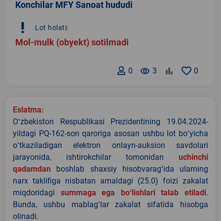
Konchilar MFY Sanoat hududi
priority_high
Lot holati:
Mol-mulk (obyekt) sotilmadi
0
remove_red_eye
3
0
Eslatma:
Oʻzbekiston Respublikasi Prezidentining 19.04.2024-
yildagi PQ-162-son qaroriga asosan ushbu lot boʻyicha
oʻtkaziladigan elektron onlayn-auksion savdolari
jarayonida, ishtirokchilar tomonidan
uchinchi
qadamdan
boshlab shaxsiy hisobvaragʻida ularning
narx taklifiga nisbatan amaldagi (25.0) foizi zakalat
miqdoridagi
summaga ega boʻlishlari talab etiladi
.
Bunda, ushbu mablagʻlar zakalat sifatida hisobga
olinadi.