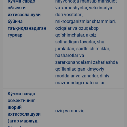
Кўчма савдо
hayvonotga mansub mahsulot
объекти
va xomashyolar, veterinariya
ихтисослашуви
dori vositalari,
бўйича
mikroorganizmlar shtammlari,
таъқиқланадиган
oziqalar va ozuqabop
турлар
qo`shimchalar, aksiz
solinadigan tovarlar, shu
jumladan, spirtli ichimliklar,
hasharotlar va
zararkunandalarni zaharlashda
qo`llaniladigan kimyoviy
moddalar va zaharlar, diniy
mazmundagi materiallar
Кўчма савдо
объектининг
жорий
oziq va nooziq
ихтисослашуви
(агар мавжуд