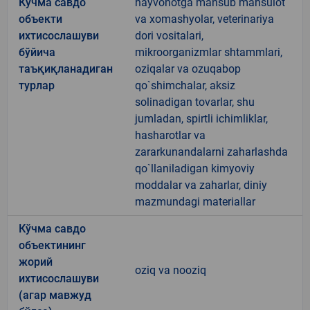
Кўчма савдо
hayvonotga mansub mahsulot
объекти
va xomashyolar, veterinariya
ихтисослашуви
dori vositalari,
бўйича
mikroorganizmlar shtammlari,
таъқиқланадиган
oziqalar va ozuqabop
турлар
qo`shimchalar, aksiz
solinadigan tovarlar, shu
jumladan, spirtli ichimliklar,
hasharotlar va
zararkunandalarni zaharlashda
qo`llaniladigan kimyoviy
moddalar va zaharlar, diniy
mazmundagi materiallar
Кўчма савдо
объектининг
жорий
oziq va nooziq
ихтисослашуви
(агар мавжуд