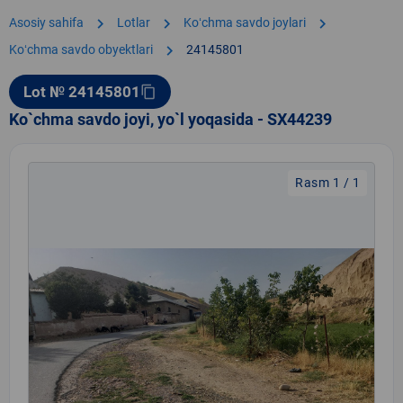
chevron_right
chevron_right
chevron_right
Asosiy sahifa
Lotlar
Koʻchma savdo joylari
chevron_right
Koʻchma savdo obyektlari
24145801
Lot № 24145801
content_copy
Ko`chma savdo joyi, yo`l yoqasida - SX44239
Rasm 1 / 1