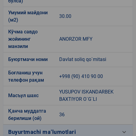
бўлса)
Умумий майдони
30.00
(м2)
Кўчма савдо
жойининг
ANORZOR MFY
манзили
Буюртмачи номи
Davlat soliq qo`mitasi
Боғланиш учун
+998 (90) 410 90 00
телефон рақам
YUSUPOV ISKANDARBEK
Масъул шахс
BAXTIYOR O`G`LI
Қанча муддатга
36
берилиши (ой)
keyboard_arrow_down
Buyurtmachi ma’lumotlari