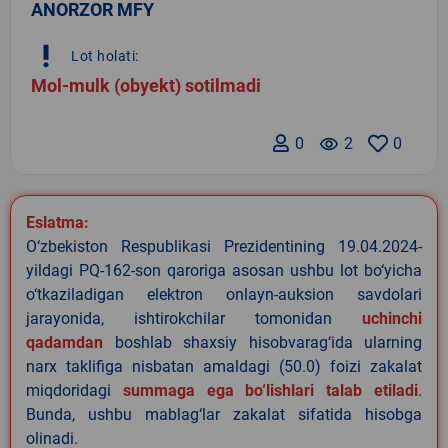
ANORZOR MFY
priority_high
Lot holati:
Mol-mulk (obyekt) sotilmadi
0
remove_red_eye
2
0
Eslatma:
O‘zbekiston Respublikasi Prezidentining 19.04.2024-
yildagi PQ-162-son qaroriga asosan ushbu lot bo‘yicha
o‘tkaziladigan elektron onlayn-auksion savdolari
jarayonida, ishtirokchilar tomonidan
uchinchi
qadamdan
boshlab shaxsiy hisobvarag‘ida ularning
narx taklifiga nisbatan amaldagi (50.0) foizi zakalat
miqdoridagi
summaga ega bo‘lishlari talab etiladi
.
Bunda, ushbu mablag‘lar zakalat sifatida hisobga
olinadi.