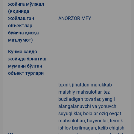
жойига мўлжал
(яқинида
жойлашган
ANORZOR MFY
объектлар
бўйича қисқа
маълумот)
Кўчма савдо
жойида ўрнатиш
мумкин бўлган
объект турлари
texnik jihatdan murakkab
maishiy mahsulotlar, tez
buziladigan tovarlar, yengil
alangalanuvchi va yonuvchi
suyuqliklar, bolalar oziq-ovqat
mahsulotlari, hayvonlar, termik
ishlov berilmagan, kelib chiqishi