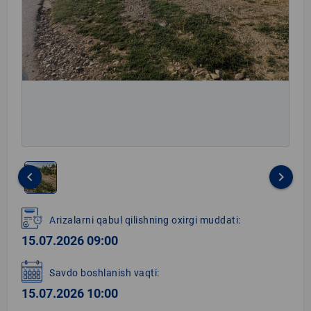
keyboard_arrow_left
keyboard_arrow_right
Item
1
Arizalarni qabul qilishning oxirgi muddati:
of
15.07.2026 09:00
1
Savdo boshlanish vaqti:
15.07.2026 10:00