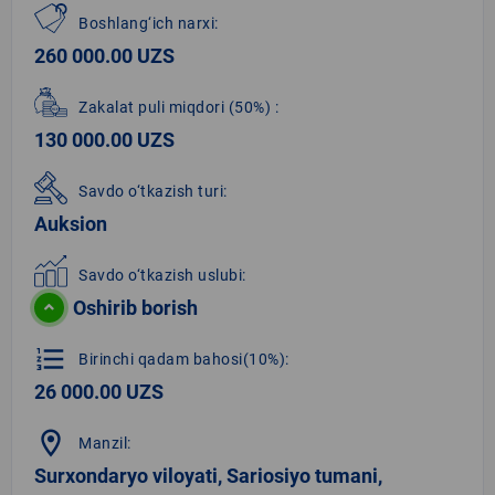
Boshlang‘ich narxi:
260 000.00 UZS
Zakalat puli miqdori
(50%)
:
130 000.00 UZS
Savdo o‘tkazish turi:
Auksion
Savdo o‘tkazish uslubi:
Oshirib borish
format_list_numbered
Birinchi qadam bahosi(10%):
26 000.00 UZS
location_on
Manzil:
Surxondaryo viloyati, Sariosiyo tumani,