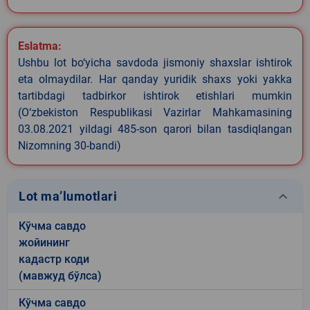
Eslatma:
Ushbu lot bo‘yicha savdoda jismoniy shaxslar ishtirok
eta olmaydilar. Har qanday yuridik shaxs yoki yakka
tartibdagi tadbirkor ishtirok etishlari mumkin
(O‘zbekiston Respublikasi Vazirlar Mahkamasining
03.08.2021 yildagi 485-son qarori bilan tasdiqlangan
Nizomning 30-bandi)
keyboard_arrow_down
Lot ma’lumotlari
Кўчма савдо
жойининг
кадастр коди
(мавжуд бўлса)
Кўчма савдо