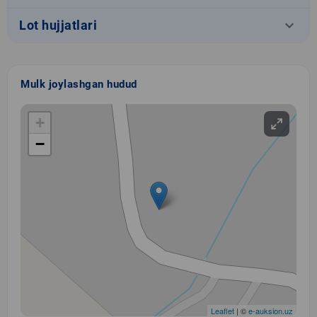
keyboard_arrow_down
Lot hujjatlari
Mulk joylashgan hudud
+
−
Leaflet
| ©
e-auksion.uz