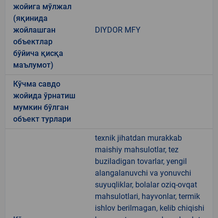
жойига мўлжал
(яқинида
жойлашган
DIYDOR MFY
объектлар
бўйича қисқа
маълумот)
Кўчма савдо
жойида ўрнатиш
мумкин бўлган
объект турлари
texnik jihatdan murakkab
maishiy mahsulotlar, tez
buziladigan tovarlar, yengil
alangalanuvchi va yonuvchi
suyuqliklar, bolalar oziq-ovqat
mahsulotlari, hayvonlar, termik
ishlov berilmagan, kelib chiqishi