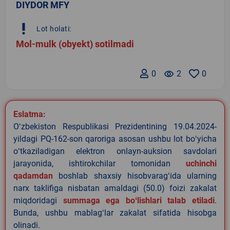
DIYDOR MFY
priority_high
Lot holati:
Mol-mulk (obyekt) sotilmadi
0
remove_red_eye
2
0
Eslatma:
Oʻzbekiston Respublikasi Prezidentining 19.04.2024-
yildagi PQ-162-son qaroriga asosan ushbu lot boʻyicha
oʻtkaziladigan elektron onlayn-auksion savdolari
jarayonida, ishtirokchilar tomonidan
uchinchi
qadamdan
boshlab shaxsiy hisobvaragʻida ularning
narx taklifiga nisbatan amaldagi (50.0) foizi zakalat
miqdoridagi
summaga ega boʻlishlari talab etiladi
.
Bunda, ushbu mablagʻlar zakalat sifatida hisobga
olinadi.