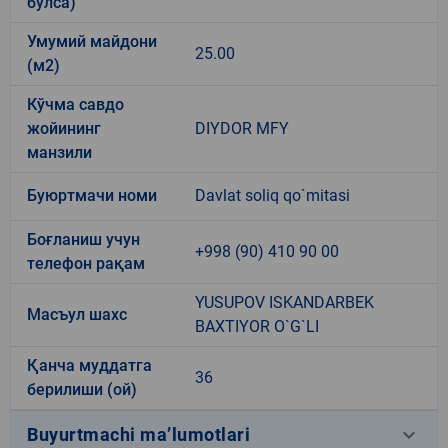
бўлса)
Умумий майдони
25.00
(м2)
Кўчма савдо
жойининг
DIYDOR MFY
манзили
Буюртмачи номи
Davlat soliq qo`mitasi
Боғланиш учун
+998 (90) 410 90 00
телефон рақам
YUSUPOV ISKANDARBEK
Масъул шахс
BAXTIYOR O`G`LI
Қанча муддатга
36
берилиши (ой)
keyboard_arrow_down
Buyurtmachi ma’lumotlari