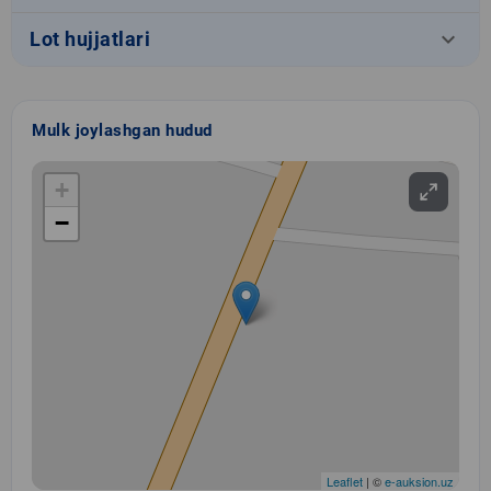
keyboard_arrow_down
Lot hujjatlari
Mulk joylashgan hudud
+
−
Leaflet
| ©
e-auksion.uz