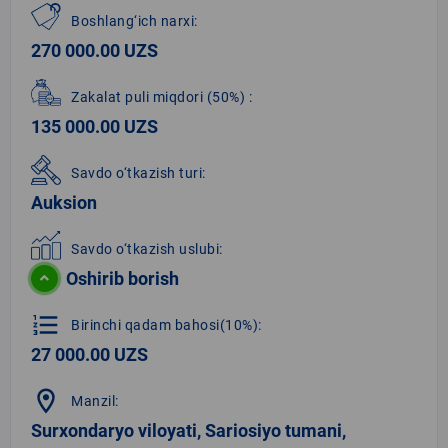
Boshlang‘ich narxi:
270 000.00 UZS
Zakalat puli miqdori
(50%)
:
135 000.00 UZS
Savdo o‘tkazish turi:
Auksion
Savdo o‘tkazish uslubi:
Oshirib borish
format_list_numbered
Birinchi qadam bahosi(10%):
27 000.00 UZS
location_on
Manzil:
Surxondaryo viloyati, Sariosiyo tumani,