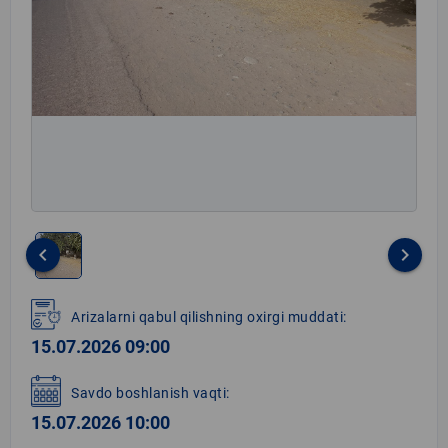
keyboard_arrow_left
keyboard_arrow_right
Item
1
Arizalarni qabul qilishning oxirgi muddati:
of
15.07.2026 09:00
1
Savdo boshlanish vaqti:
15.07.2026 10:00