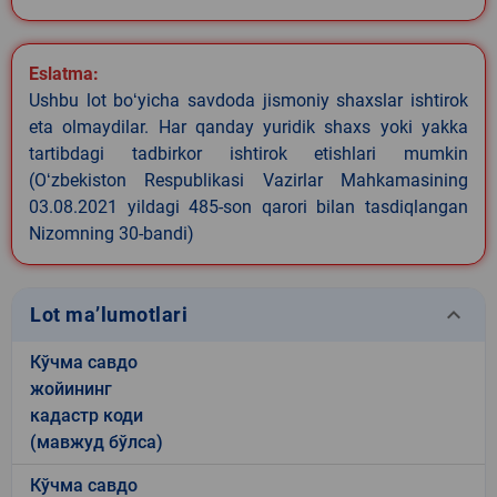
Eslatma:
Ushbu lot boʻyicha savdoda jismoniy shaxslar ishtirok
eta olmaydilar. Har qanday yuridik shaxs yoki yakka
tartibdagi tadbirkor ishtirok etishlari mumkin
(Oʻzbekiston Respublikasi Vazirlar Mahkamasining
03.08.2021 yildagi 485-son qarori bilan tasdiqlangan
Nizomning 30-bandi)
keyboard_arrow_down
Lot ma’lumotlari
Кўчма савдо
жойининг
кадастр коди
(мавжуд бўлса)
Кўчма савдо