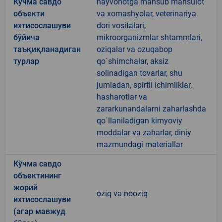
Кўчма савдо
hayvonotga mansub mahsulot
объекти
va xomashyolar, veterinariya
ихтисослашуви
dori vositalari,
бўйича
mikroorganizmlar shtammlari,
таъқиқланадиган
oziqalar va ozuqabop
турлар
qo`shimchalar, aksiz
solinadigan tovarlar, shu
jumladan, spirtli ichimliklar,
hasharotlar va
zararkunandalarni zaharlashda
qo`llaniladigan kimyoviy
moddalar va zaharlar, diniy
mazmundagi materiallar
Кўчма савдо
объектининг
жорий
oziq va nooziq
ихтисослашуви
(агар мавжуд