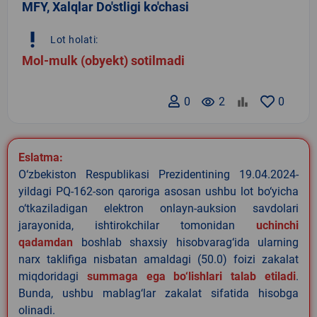
MFY, Xalqlar Do'stligi ko'chasi
priority_high
Lot holati:
Mol-mulk (obyekt) sotilmadi
0
remove_red_eye
2
0
Eslatma:
O‘zbekiston Respublikasi Prezidentining 19.04.2024-
yildagi PQ-162-son qaroriga asosan ushbu lot bo‘yicha
o‘tkaziladigan elektron onlayn-auksion savdolari
jarayonida, ishtirokchilar tomonidan
uchinchi
qadamdan
boshlab shaxsiy hisobvarag‘ida ularning
narx taklifiga nisbatan amaldagi (50.0) foizi zakalat
miqdoridagi
summaga ega bo‘lishlari talab etiladi
.
Bunda, ushbu mablag‘lar zakalat sifatida hisobga
olinadi.