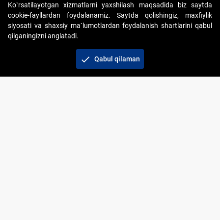
Ko`rsatilayotgan xizmatlarni yaxshilash maqsadida biz saytda
cookie-fayllardan foydalanamiz. Saytda qolishingiz, maxfiylik
siyosati va shaxsiy ma`lumotlardan foydalanish shartlarini qabul
qilganingizni anglatadi.
Copyright © 2017-2026. "Elektron onlayn-auksionlarni
tashkil etish" AJ. Barcha huquqlar himoyalangan
check
Qabul qilaman
To‘lov usullari
Bog‘lanish