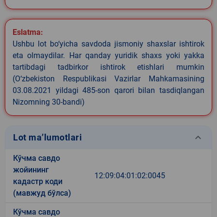
Eslatma:
Ushbu lot bo‘yicha savdoda jismoniy shaxslar ishtirok
eta olmaydilar. Har qanday yuridik shaxs yoki yakka
tartibdagi tadbirkor ishtirok etishlari mumkin
(O‘zbekiston Respublikasi Vazirlar Mahkamasining
03.08.2021 yildagi 485-son qarori bilan tasdiqlangan
Nizomning 30-bandi)
keyboard_arrow_down
Lot ma’lumotlari
Кўчма савдо
жойининг
12:09:04:01:02:0045
кадастр коди
(мавжуд бўлса)
Кўчма савдо