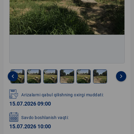
keyboard_arrow_left
keyboard_arrow_right
Item
1
Arizalarni qabul qilishning oxirgi muddati:
of
15.07.2026 09:00
6
Savdo boshlanish vaqti:
15.07.2026 10:00