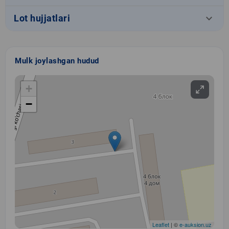
keyboard_arrow_down
Lot hujjatlari
Mulk joylashgan hudud
+
−
Leaflet
| ©
e-auksion.uz