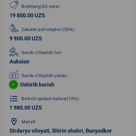
Boshlang‘ich narxi:
19 800.00 UZS
Zakalat puli miqdori
(50%)
:
9 900.00 UZS
Savdo o‘tkazish turi:
Auksion
Savdo o‘tkazish uslubi:
Oshirib borish
format_list_numbered
Birinchi qadam bahosi(10%):
1 980.00 UZS
location_on
Manzil:
Sirdaryo viloyati, Shirin shahri, Bunyodkor