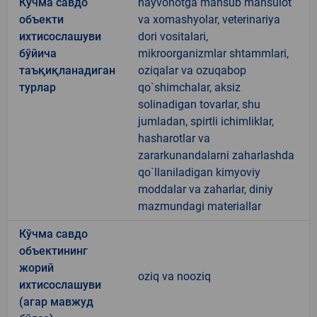
Кўчма савдо
hayvonotga mansub mahsulot
объекти
va xomashyolar, veterinariya
ихтисослашуви
dori vositalari,
бўйича
mikroorganizmlar shtammlari,
таъқиқланадиган
oziqalar va ozuqabop
турлар
qo`shimchalar, aksiz
solinadigan tovarlar, shu
jumladan, spirtli ichimliklar,
hasharotlar va
zararkunandalarni zaharlashda
qo`llaniladigan kimyoviy
moddalar va zaharlar, diniy
mazmundagi materiallar
Кўчма савдо
объектининг
жорий
oziq va nooziq
ихтисослашуви
(агар мавжуд