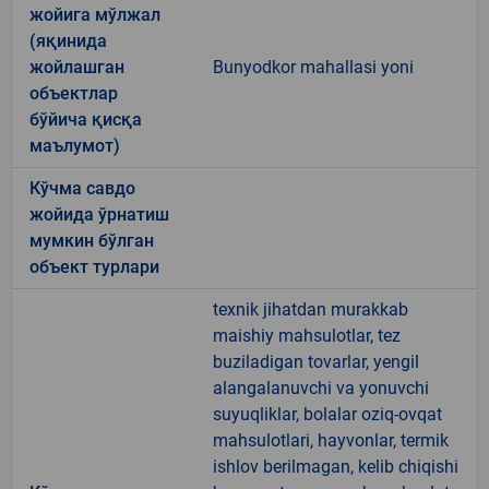
жойига мўлжал
(яқинида
жойлашган
Bunyodkor mahallasi yoni
объектлар
бўйича қисқа
маълумот)
Кўчма савдо
жойида ўрнатиш
мумкин бўлган
объект турлари
texnik jihatdan murakkab
maishiy mahsulotlar, tez
buziladigan tovarlar, yengil
alangalanuvchi va yonuvchi
suyuqliklar, bolalar oziq-ovqat
mahsulotlari, hayvonlar, termik
ishlov berilmagan, kelib chiqishi