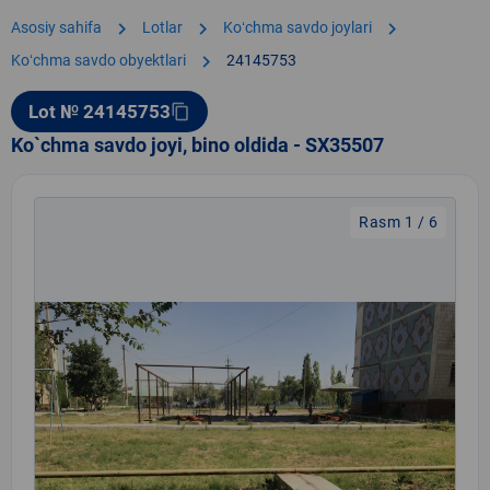
chevron_right
chevron_right
chevron_right
Asosiy sahifa
Lotlar
Koʻchma savdo joylari
chevron_right
Koʻchma savdo obyektlari
24145753
Lot № 24145753
content_copy
Ko`chma savdo joyi, bino oldida - SX35507
Rasm 1 / 6