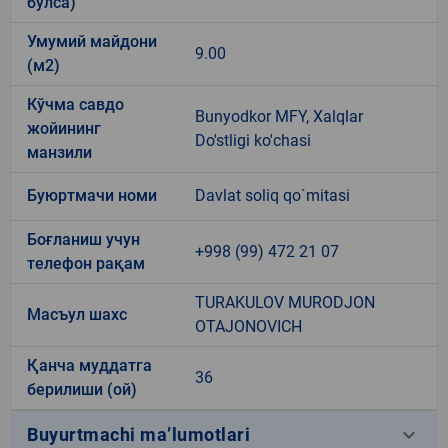
бўлса)
Умумий майдони
9.00
(м2)
Кўчма савдо
Bunyodkor MFY, Xalqlar
жойининг
Do'stligi ko'chasi
манзили
Буюртмачи номи
Davlat soliq qo`mitasi
Боғланиш учун
+998 (99) 472 21 07
телефон рақам
TURAKULOV MURODJON
Масъул шахс
OTAJONOVICH
Қанча муддатга
36
берилиши (ой)
keyboard_arrow_down
Buyurtmachi ma’lumotlari