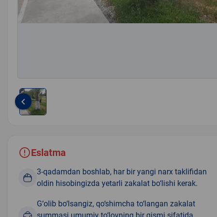
keyboard_arrow_left
Item
1
of
1
Eslatma
3-qadamdan boshlab, har bir yangi narx taklifidan
oldin hisobingizda yetarli zakalat bo‘lishi kerak.
G‘olib bo‘lsangiz, qo‘shimcha to‘langan zakalat
summasi umumiy to‘lovning bir qismi sifatida