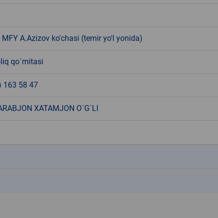
MFY A.Azizov ko'chasi (temir yo'l yonida)
liq qo`mitasi
) 163 58 47
ARABJON XATAMJON O`G`LI
k
k