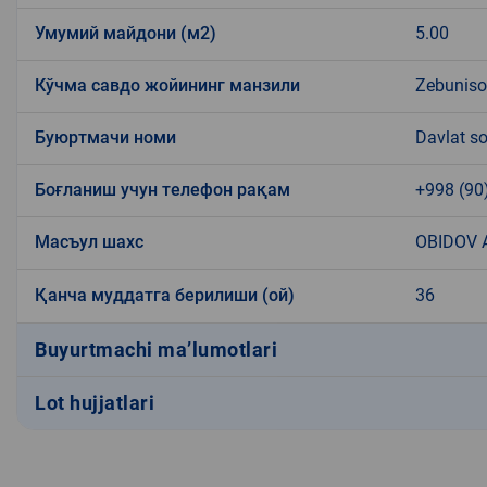
Умумий майдони (м2)
5.00
Кўчма савдо жойининг манзили
Zebuniso 
Буюртмачи номи
Davlat so
Боғланиш учун телефон рақам
+998 (90
Масъул шахс
OBIDOV 
Қанча муддатга берилиши (ой)
36
Buyurtmachi ma’lumotlari
Lot hujjatlari