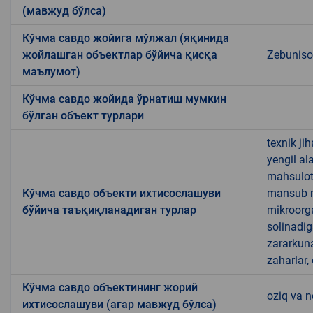
(мавжуд бўлса)
Кўчма савдо жойига мўлжал (яқинида
жойлашган объектлар бўйича қисқа
Zebuniso 
маълумот)
Кўчма савдо жойида ўрнатиш мумкин
бўлган объект турлари
texnik ji
yengil al
mahsulotl
Кўчма савдо объекти ихтисослашуви
mansub ma
бўйича таъқиқланадиган турлар
mikroorg
solinadig
zararkun
zaharlar,
Кўчма савдо объектининг жорий
oziq va 
ихтисослашуви (агар мавжуд бўлса)