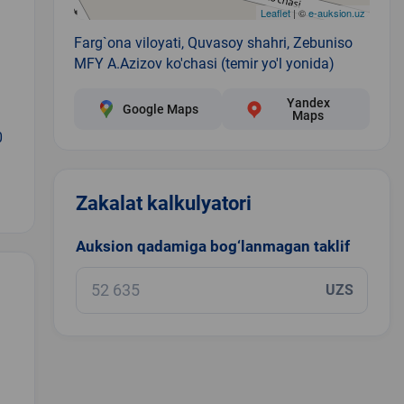
Leaflet
| ©
e-auksion.uz
Farg`ona viloyati, Quvasoy shahri, Zebuniso
MFY A.Azizov ko'chasi (temir yo'l yonida)
Yandex
Google Maps
Maps
0
Zakalat kalkulyatori
Auksion qadamiga bog‘lanmagan taklif
UZS
.