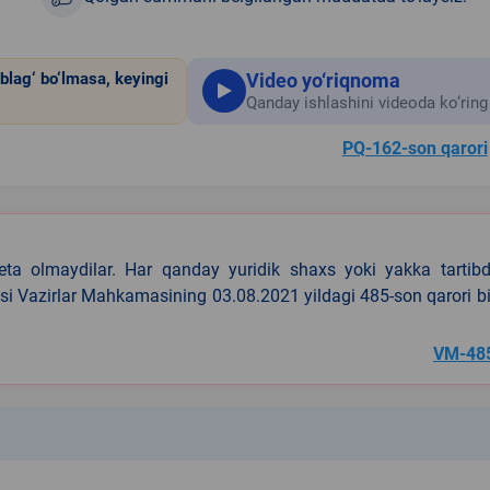
Video yo‘riqnoma
blag‘ bo‘lmasa, keyingi
Qanday ishlashini videoda ko‘ring
PQ-162-son qarori
eta olmaydilar. Har qanday yuridik shaxs yoki yakka tartibd
asi Vazirlar Mahkamasining 03.08.2021 yildagi 485-son qarori b
VM-48
k