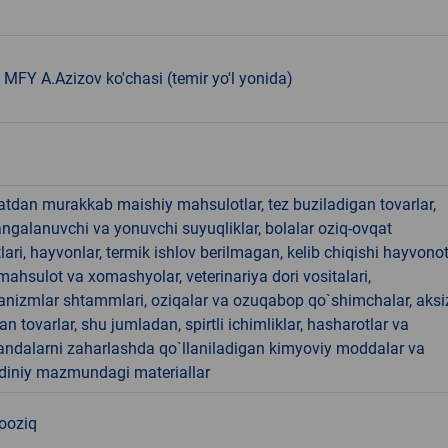
MFY A.Azizov ko'chasi (temir yo'l yonida)
hatdan murakkab maishiy mahsulotlar, tez buziladigan tovarlar,
angalanuvchi va yonuvchi suyuqliklar, bolalar oziq-ovqat
ari, hayvonlar, termik ishlov berilmagan, kelib chiqishi hayvono
hsulot va xomashyolar, veterinariya dori vositalari,
anizmlar shtammlari, oziqalar va ozuqabop qo`shimchalar, aksi
an tovarlar, shu jumladan, spirtli ichimliklar, hasharotlar va
andalarni zaharlashda qo`llaniladigan kimyoviy moddalar va
 diniy mazmundagi materiallar
nooziq