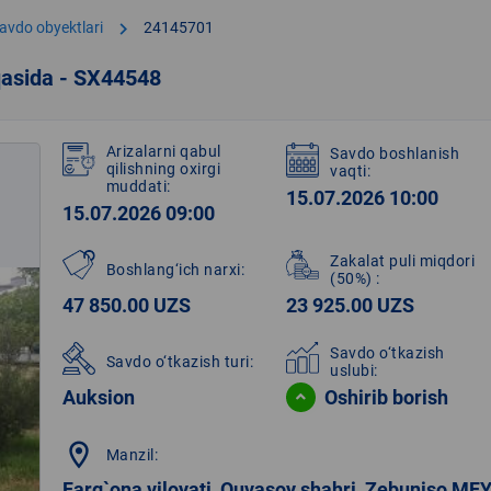
chevron_right
avdo obyektlari
24145701
qasida - SX44548
Arizalarni qabul
Savdo boshlanish
qilishning oxirgi
vaqti:
muddati:
15.07.2026 10:00
15.07.2026 09:00
Zakalat puli miqdori
Boshlang‘ich narxi:
(50%)
:
47 850.00 UZS
23 925.00 UZS
Savdo o‘tkazish
Savdo o‘tkazish turi:
uslubi:
Auksion
Oshirib borish
location_on
Manzil:
Farg`ona viloyati, Quvasoy shahri, Zebuniso MF