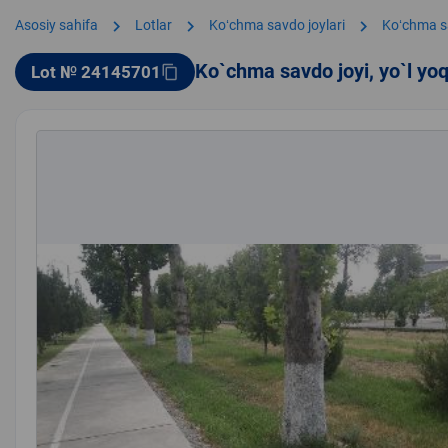
chevron_right
chevron_right
chevron_right
Asosiy sahifa
Lotlar
Koʻchma savdo joylari
Koʻchma s
Ko`chma savdo joyi, yo`l yo
Lot № 24145701
content_copy