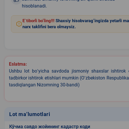
hisoblanadi.
E`tiborli bo‘ling!!!
Shaxsiy hisobvarag‘ingizda yetarli ma
narx taklifini bera olmaysiz.
Eslatma:
Ushbu lot boʻyicha savdoda jismoniy shaxslar ishtirok 
tadbirkor ishtirok etishlari mumkin (Oʻzbekiston Respublik
tasdiqlangan Nizomning 30-bandi)
Lot ma’lumotlari
Кўчма савдо жойининг кадастр коди