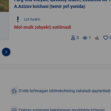
A.Azizov ko'chasi (temir yo'l yonida)
priority_high
Lot holati:
Mol-mulk (obyekt) sotilmadi
0
remove_red_eye
1
keyboard_arrow_right
G‘olib bo‘lmagan ishtirokchining zakaladi qaytariladi
Qolgan summani belgilangan muddatda to‘laysiz.