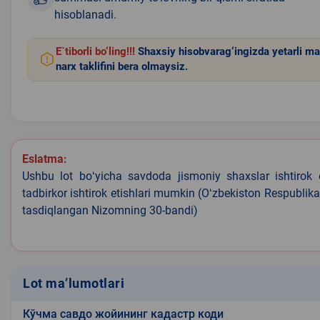
hisoblanadi.
E`tiborli bo‘ling!!!
Shaxsiy hisobvarag‘ingizda yetarli ma
narx taklifini bera olmaysiz.
Eslatma:
Ushbu lot boʻyicha savdoda jismoniy shaxslar ishtirok 
tadbirkor ishtirok etishlari mumkin (Oʻzbekiston Respublik
tasdiqlangan Nizomning 30-bandi)
Lot ma’lumotlari
Кўчма савдо жойининг кадастр коди