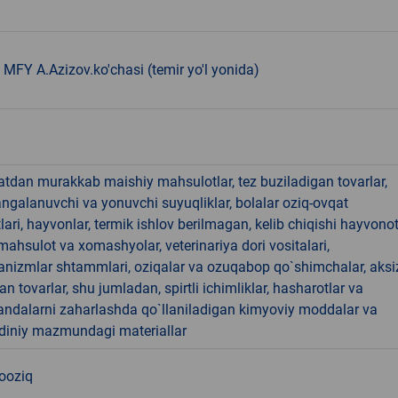
MFY A.Azizov.ko'chasi (temir yo'l yonida)
hatdan murakkab maishiy mahsulotlar, tez buziladigan tovarlar,
angalanuvchi va yonuvchi suyuqliklar, bolalar oziq-ovqat
ari, hayvonlar, termik ishlov berilmagan, kelib chiqishi hayvono
hsulot va xomashyolar, veterinariya dori vositalari,
anizmlar shtammlari, oziqalar va ozuqabop qo`shimchalar, aksi
an tovarlar, shu jumladan, spirtli ichimliklar, hasharotlar va
andalarni zaharlashda qo`llaniladigan kimyoviy moddalar va
 diniy mazmundagi materiallar
nooziq