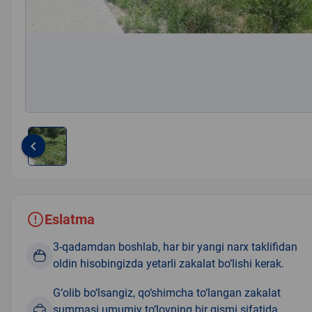
keyboard_arrow_left
Item
1
of
1
Eslatma
3-qadamdan boshlab, har bir yangi narx taklifidan
oldin hisobingizda yetarli zakalat bo‘lishi kerak.
G‘olib bo‘lsangiz, qo‘shimcha to‘langan zakalat
summasi umumiy to‘lovning bir qismi sifatida