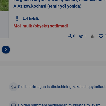
A.Azizov.ko'chasi (temir yo'l yonida)
priority_high
Lot holati:
Mol-mulk (obyekt) sotilmadi
0
remove_red_eye
1
keyboard_arrow_right
G‘olib bo‘lmagan ishtirokchining zakaladi qaytariladi
Qolgan summani belgilangan muddatda to‘laysiz.