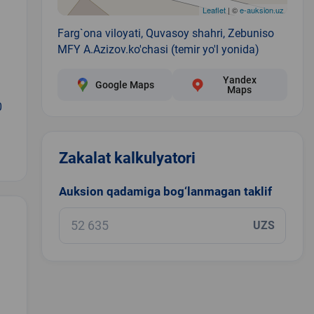
Leaflet
| ©
e-auksion.uz
Farg`ona viloyati, Quvasoy shahri, Zebuniso
MFY A.Azizov.ko'chasi (temir yo'l yonida)
Yandex
Google Maps
Maps
0
Zakalat kalkulyatori
Auksion qadamiga bog‘lanmagan taklif
UZS
.