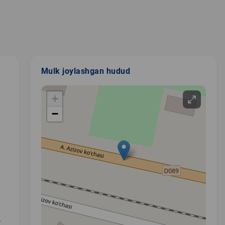
Mulk joylashgan hudud
+
−
Y