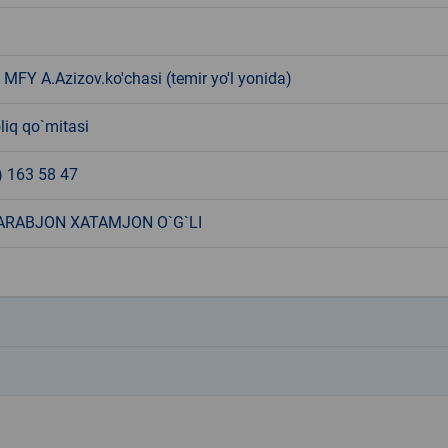
MFY A.Azizov.ko'chasi (temir yo'l yonida)
liq qo`mitasi
) 163 58 47
ARABJON XATAMJON O`G`LI
k
k