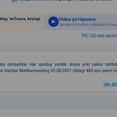
Video yo‘riqnoma
blag‘ bo‘lmasa, keyingi
Qanday ishlashini videoda ko‘ring
PQ-162-son qarori
eta olmaydilar. Har qanday yuridik shaxs yoki yakka tartibd
asi Vazirlar Mahkamasining 03.08.2021 yildagi 485-son qarori b
VM-48
k