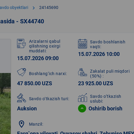
chevron_right
avdo obyektlari
24145690
qasida - SX44740
Arizalarni qabul
Savdo boshlanish
qilishning oxirgi
vaqti:
muddati:
15.07.2026 10:00
15.07.2026 09:00
Zakalat puli miqdori
Boshlang‘ich narxi:
(50%)
:
47 850.00 UZS
23 925.00 UZS
Savdo o‘tkazish
Savdo o‘tkazish turi:
uslubi:
Auksion
Oshirib borish
location_on
Manzil:
Farg`ona viloyati, Quvasoy shahri, Zebuniso MF