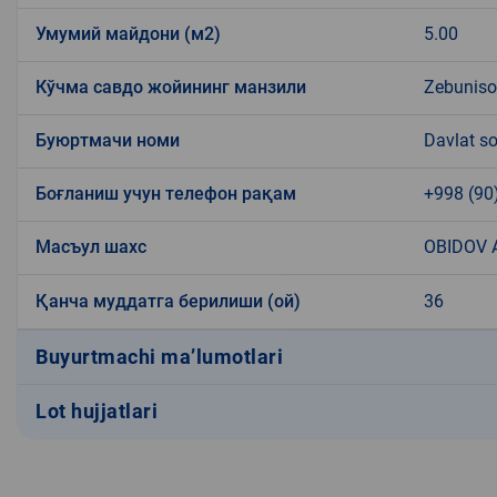
Умумий майдони (м2)
5.00
Кўчма савдо жойининг манзили
Zebuniso 
Буюртмачи номи
Davlat so
Боғланиш учун телефон рақам
+998 (90
Масъул шахс
OBIDOV 
Қанча муддатга берилиши (ой)
36
Buyurtmachi ma’lumotlari
Lot hujjatlari