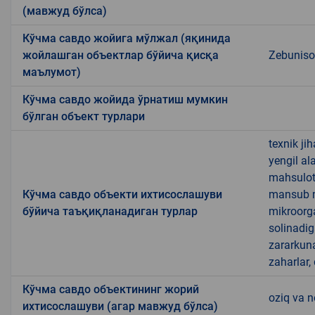
(мавжуд бўлса)
Кўчма савдо жойига мўлжал (яқинида
жойлашган объектлар бўйича қисқа
Zebuniso 
маълумот)
Кўчма савдо жойида ўрнатиш мумкин
бўлган объект турлари
texnik ji
yengil al
mahsulotl
Кўчма савдо объекти ихтисослашуви
mansub ma
бўйича таъқиқланадиган турлар
mikroorg
solinadig
zararkun
zaharlar,
Кўчма савдо объектининг жорий
oziq va 
ихтисослашуви (агар мавжуд бўлса)