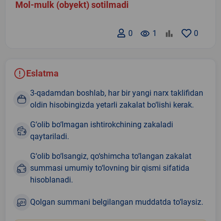
Mol-mulk (obyekt) sotilmadi
0
remove_red_eye
1
0
Eslatma
3-qadamdan boshlab, har bir yangi narx taklifidan
oldin hisobingizda yetarli zakalat bo‘lishi kerak.
G‘olib bo‘lmagan ishtirokchining zakaladi
qaytariladi.
G‘olib bo‘lsangiz, qo‘shimcha to‘langan zakalat
summasi umumiy to‘lovning bir qismi sifatida
hisoblanadi.
Qolgan summani belgilangan muddatda to‘laysiz.