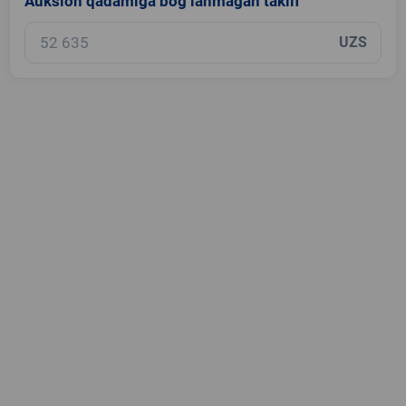
Auksion qadamiga bog‘lanmagan taklif
UZS