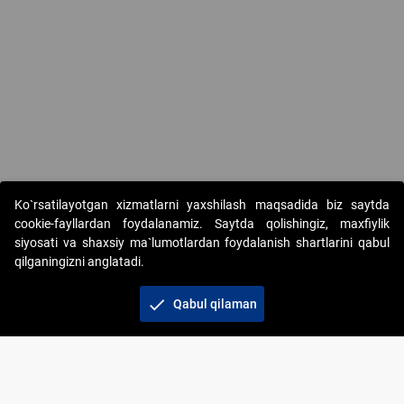
Ko`rsatilayotgan xizmatlarni yaxshilash maqsadida biz saytda
cookie-fayllardan foydalanamiz. Saytda qolishingiz, maxfiylik
siyosati va shaxsiy ma`lumotlardan foydalanish shartlarini qabul
qilganingizni anglatadi.
Copyright © 2017-2026. "Elektron onlayn-auksionlarni
tashkil etish" AJ. Barcha huquqlar himoyalangan
check
Qabul qilaman