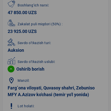
Boshlang‘ich narxi:
47 850.00 UZS
Zakalat puli miqdori
(50%)
:
23 925.00 UZS
Savdo o‘tkazish turi:
Auksion
Savdo o‘tkazish uslubi:
Oshirib borish
location_on
Manzil:
Farg`ona viloyati, Quvasoy shahri, Zebuniso
MFY A.Azizov ko'chasi (temir yo'l yonida)
priority_high
Lot holati: