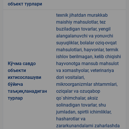
объект турлари
texnik jihatdan murakkab
maishiy mahsulotlar, tez
buziladigan tovarlar, yengil
alangalanuvchi va yonuvchi
suyuqliklar, bolalar oziq-ovqat
mahsulotlari, hayvonlar, termik
ishlov berilmagan, kelib chiqishi
Кўчма савдо
hayvonotga mansub mahsulot
объекти
va xomashyolar, veterinariya
ихтисослашуви
dori vositalari,
бўйича
mikroorganizmlar shtammlari,
таъқиқланадиган
oziqalar va ozuqabop
турлар
qo`shimchalar, aksiz
solinadigan tovarlar, shu
jumladan, spirtli ichimliklar,
hasharotlar va
zararkunandalarni zaharlashda