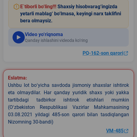
E`tiborli bo‘ling!!!
Shaxsiy hisobvarag‘ingizda
yetarli mablag‘ bo‘lmasa, keyingi narx taklifini
bera olmaysiz.
Video yo‘riqnoma
Qanday ishlashini videoda ko‘ring
PQ-162-son qarori
Eslatma:
Ushbu lot boʻyicha savdoda jismoniy shaxslar ishtirok
eta olmaydilar. Har qanday yuridik shaxs yoki yakka
tartibdagi tadbirkor ishtirok etishlari mumkin
(Oʻzbekiston Respublikasi Vazirlar Mahkamasining
03.08.2021 yildagi 485-son qarori bilan tasdiqlangan
Nizomning 30-bandi)
VM-485