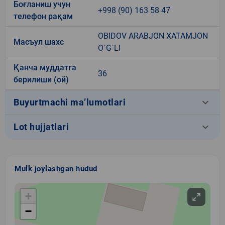
Боғланиш учун
+998 (90) 163 58 47
телефон рақам
OBIDOV ARABJON XATAMJON
Масъул шахс
O`G`LI
Қанча муддатга
36
берилиши (ой)
keyboard_arrow_down
Buyurtmachi ma’lumotlari
keyboard_arrow_down
Lot hujjatlari
Mulk joylashgan hudud
+
−