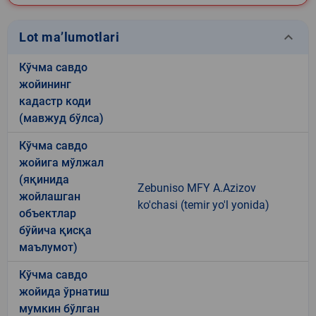
keyboard_arrow_down
Lot ma’lumotlari
Кўчма савдо
жойининг
кадастр коди
(мавжуд бўлса)
Кўчма савдо
жойига мўлжал
(яқинида
Zebuniso MFY A.Azizov
жойлашган
ko'chasi (temir yo'l yonida)
объектлар
бўйича қисқа
маълумот)
Кўчма савдо
жойида ўрнатиш
мумкин бўлган