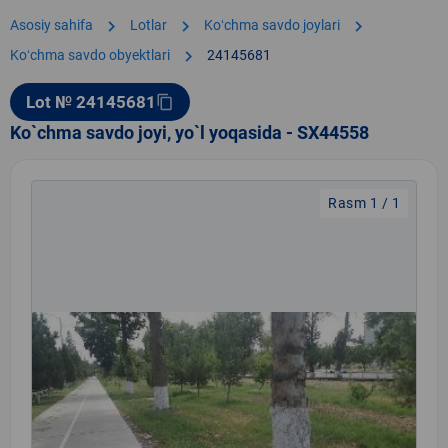
chevron_right
chevron_right
chevron_right
Asosiy sahifa
Lotlar
Koʻchma savdo joylari
chevron_right
Koʻchma savdo obyektlari
24145681
Lot № 24145681
content_copy
Ko`chma savdo joyi, yo`l yoqasida - SX44558
Rasm 1 / 1