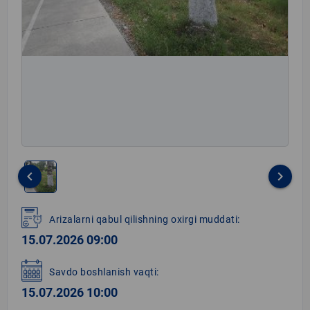
keyboard_arrow_left
keyboard_arrow_right
Item
1
Arizalarni qabul qilishning oxirgi muddati:
of
15.07.2026 09:00
1
Savdo boshlanish vaqti:
15.07.2026 10:00