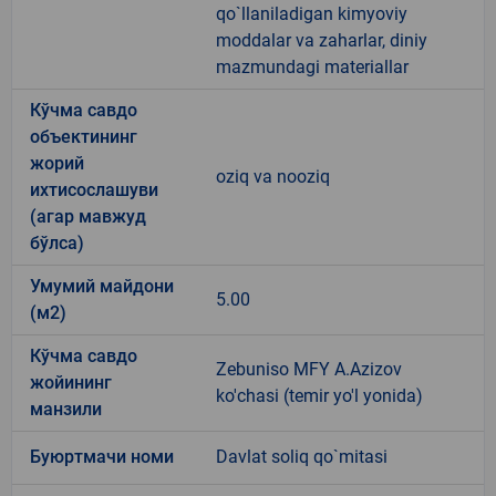
qo`llaniladigan kimyoviy
moddalar va zaharlar, diniy
mazmundagi materiallar
Кўчма савдо
объектининг
жорий
oziq va nooziq
ихтисослашуви
(агар мавжуд
бўлса)
Умумий майдони
5.00
(м2)
Кўчма савдо
Zebuniso MFY A.Azizov
жойининг
ko'chasi (temir yo'l yonida)
манзили
Буюртмачи номи
Davlat soliq qo`mitasi