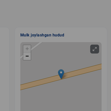
Mulk joylashgan hudud
+
−