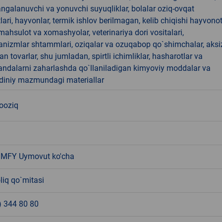
angalanuvchi va yonuvchi suyuqliklar, bolalar oziq-ovqat
ari, hayvonlar, termik ishlov berilmagan, kelib chiqishi hayvono
hsulot va xomashyolar, veterinariya dori vositalari,
anizmlar shtammlari, oziqalar va ozuqabop qo`shimchalar, aksi
an tovarlar, shu jumladan, spirtli ichimliklar, hasharotlar va
andalarni zaharlashda qo`llaniladigan kimyoviy moddalar va
 diniy mazmundagi materiallar
nooziq
 MFY Uymovut ko'cha
liq qo`mitasi
) 344 80 80