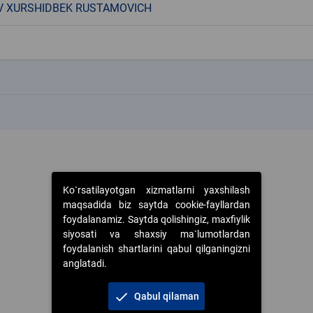
V XURSHIDBEK RUSTAMOVICH
k
k
Ko`rsatilayotgan xizmatlarni yaxshilash
maqsadida biz saytda cookie-fayllardan
foydalanamiz. Saytda qolishingiz, maxfiylik
siyosati va shaxsiy ma`lumotlardan
foydalanish shartlarini qabul qilganingizni
anglatadi.
check
Qabul qilaman