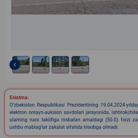
keyboard_arrow_left
Item
1
of
4
Eslatma:
O‘zbekiston Respublikasi Prezidentining 19.04.2024-yild
elektron onlayn-auksion savdolari jarayonida, ishtirokchi
ularning narx taklifiga nisbatan amaldagi (50.0) foizi z
ushbu mablag‘lar zakalat sifatida hisobga olinadi.