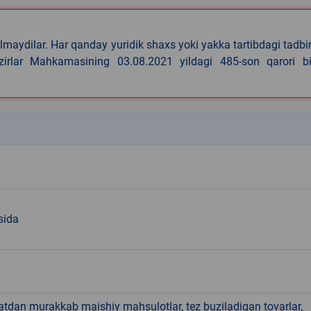
lmaydilar. Har qanday yuridik shaxs yoki yakka tartibdagi tadbi
azirlar Mahkamasining 03.08.2021 yildagi 485-son qarori bi
k
sida
hatdan murakkab maishiy mahsulotlar, tez buziladigan tovarlar,