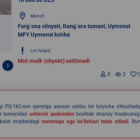
location_on
Manzil:
Farg`ona viloyati, Dang`ara tumani, Uymovut
MFY Uymovut ko'cha
priority_high
Lot holati:
Mol-mulk (obyekt) sotilmadi
keyboard_arrow_right
0
remove_red_eye
2
agi PQ-162-son qaroriga asosan ushbu lot bo‘yicha o‘tkazilad
lar tomonidan
uchinchi qadamdan
boshlab shaxsiy hisobvarag‘
akalat miqdoridagi
summaga ega bo‘lishlari talab etiladi
. Bu