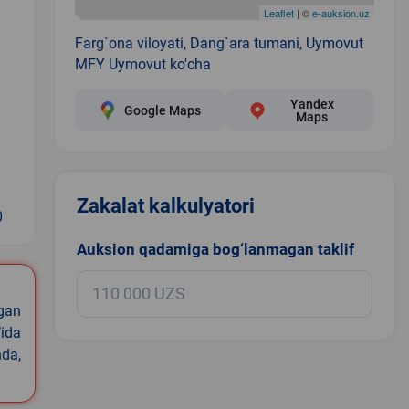
Leaflet
| ©
e-auksion.uz
Farg`ona viloyati, Dang`ara tumani, Uymovut
MFY Uymovut ko'cha
Yandex
Google Maps
Maps
Zakalat kalkulyatori
0
Auksion qadamiga bog‘lanmagan taklif
igan
ida
nda,