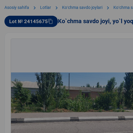
chevron_right
chevron_right
chevron_right
Asosiy sahifa
Lotlar
Koʻchma savdo joylari
Koʻchma s
Ko`chma savdo joyi, yo`l yo
Lot № 24145675
content_copy