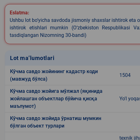
Eslatma:
Ushbu lot bo‘yicha savdoda jismoniy shaxslar ishtirok eta o
ishtirok etishlari mumkin (O‘zbekiston Respublikasi V
tasdiqlangan Nizomning 30-bandi)
Lot ma’lumotlari
Кўчма савдо жойининг кадастр коди
1504
(мавжуд бўлса)
Кўчма савдо жойига мўлжал (яқинида
жойлашган объектлар бўйича қисқа
Yo'l yoqa
маълумот)
Кўчма савдо жойида ўрнатиш мумкин
бўлган объект турлари
texnik ji