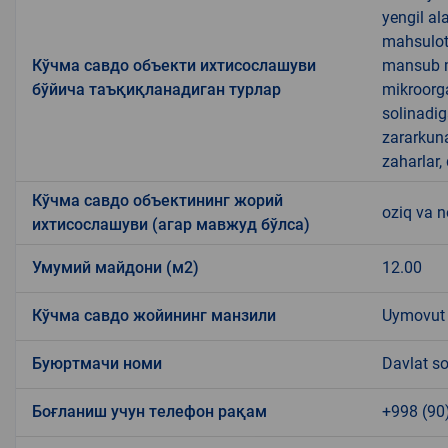
yengil al
mahsulotl
Кўчма савдо объекти ихтисослашуви
mansub ma
бўйича таъқиқланадиган турлар
mikroorg
solinadig
zararkun
zaharlar,
Кўчма савдо объектининг жорий
oziq va 
ихтисослашуви (агар мавжуд бўлса)
Умумий майдони (м2)
12.00
Кўчма савдо жойининг манзили
Uymovut
Буюртмачи номи
Davlat so
Боғланиш учун телефон рақам
+998 (90