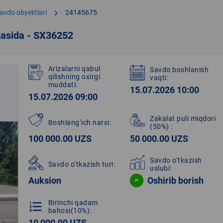
chevron_right
avdo obyektlari
24145675
qasida - SX36252
Arizalarni qabul
Savdo boshlanish
qilishning oxirgi
vaqti:
muddati:
15.07.2026 10:00
15.07.2026 09:00
Zakalat puli miqdori
Boshlang‘ich narxi:
(50%)
:
100 000.00 UZS
50 000.00 UZS
Savdo o‘tkazish
Savdo o‘tkazish turi:
uslubi:
Auksion
Oshirib borish
Birinchi qadam
format_list_numbered
bahosi(10%):
10 000.00 UZS