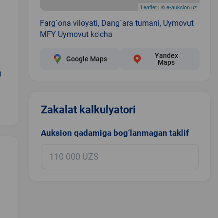
Leaflet
| ©
e-auksion.uz
Farg`ona viloyati, Dang`ara tumani, Uymovut
MFY Uymovut ko'cha
Yandex
Google Maps
Maps
0
Zakalat kalkulyatori
Auksion qadamiga bog‘lanmagan taklif
.