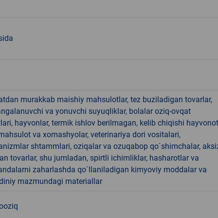
sida
hatdan murakkab maishiy mahsulotlar, tez buziladigan tovarlar,
angalanuvchi va yonuvchi suyuqliklar, bolalar oziq-ovqat
ari, hayvonlar, termik ishlov berilmagan, kelib chiqishi hayvono
hsulot va xomashyolar, veterinariya dori vositalari,
anizmlar shtammlari, oziqalar va ozuqabop qo`shimchalar, aksi
an tovarlar, shu jumladan, spirtli ichimliklar, hasharotlar va
andalarni zaharlashda qo`llaniladigan kimyoviy moddalar va
 diniy mazmundagi materiallar
nooziq