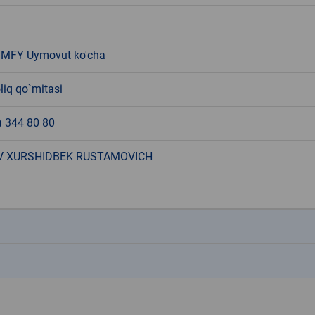
 MFY Uymovut ko'cha
liq qo`mitasi
) 344 80 80
V XURSHIDBEK RUSTAMOVICH
k
k