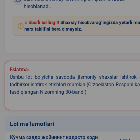
hisoblanadi.
E`tiborli bo‘ling!!!
Shaxsiy hisobvarag‘ingizda yetarli ma
narx taklifini bera olmaysiz.
Eslatma:
Ushbu lot boʻyicha savdoda jismoniy shaxslar ishtirok 
tadbirkor ishtirok etishlari mumkin (Oʻzbekiston Respublik
tasdiqlangan Nizomning 30-bandi)
Lot ma’lumotlari
Кўчма савдо жойининг кадастр коди