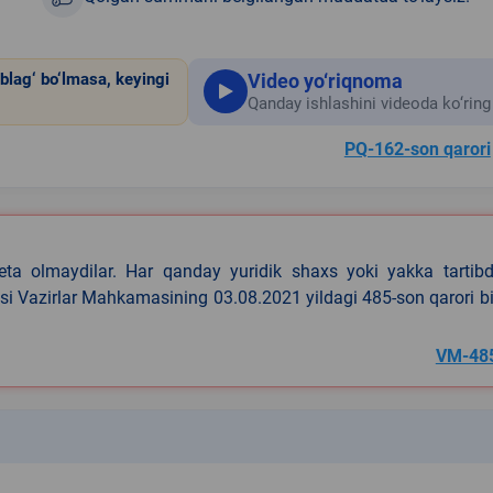
Video yo‘riqnoma
blag‘ bo‘lmasa, keyingi
Qanday ishlashini videoda ko‘ring
PQ-162-son qarori
eta olmaydilar. Har qanday yuridik shaxs yoki yakka tartibd
asi Vazirlar Mahkamasining 03.08.2021 yildagi 485-son qarori b
VM-48
k