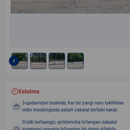
keyboard_arrow_left
Item
1
of
4
Eslatma
3-qadamdan boshlab, har bir yangi narx taklifidan
oldin hisobingizda yetarli zakalat bo‘lishi kerak.
G‘olib bo‘lsangiz, qo‘shimcha to‘langan zakalat
summasi umumiy to‘lovning bir qismi sifatida