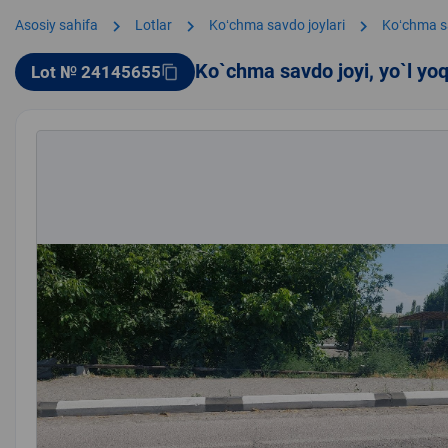
chevron_right
chevron_right
chevron_right
Asosiy sahifa
Lotlar
Koʻchma savdo joylari
Koʻchma s
Ko`chma savdo joyi, yo`l yo
Lot № 24145655
content_copy