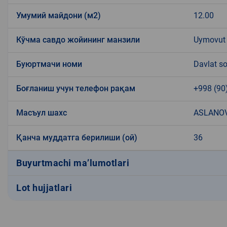
Умумий майдони (м2)
12.00
Кўчма савдо жойининг манзили
Uymovut
Буюртмачи номи
Davlat so
Боғланиш учун телефон рақам
+998 (90
Масъул шахс
ASLANO
Қанча муддатга берилиши (ой)
36
Buyurtmachi ma’lumotlari
Lot hujjatlari