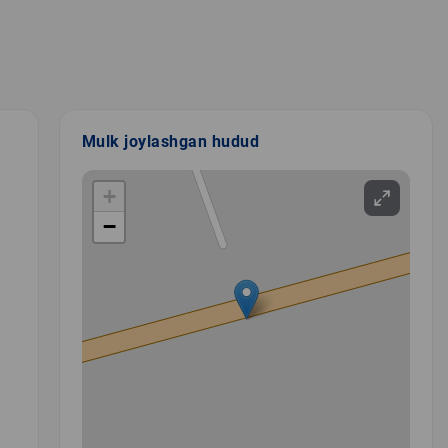
Mulk joylashgan hudud
+
−