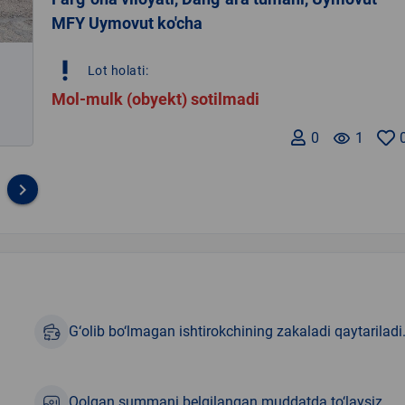
MFY Uymovut ko'cha
priority_high
Lot holati:
Mol-mulk (obyekt) sotilmadi
0
remove_red_eye
1
keyboard_arrow_right
G‘olib bo‘lmagan ishtirokchining zakaladi qaytariladi
Qolgan summani belgilangan muddatda to‘laysiz.