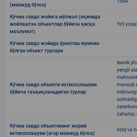
1504
(мавжуд бўлса)
Кўчма савдо жойига мўлжал (яқинида
жойлашган объектлар бўйича қисқа
Yo'l yoqa
маълумот)
Кўчма савдо жойида ўрнатиш мумкин
бўлган объект турлари
texnik ji
yengil al
mahsulotl
Кўчма савдо объекти ихтисослашуви
mansub ma
бўйича таъқиқланадиган турлар
mikroorg
solinadig
zararkun
zaharlar,
Кўчма савдо объектининг жорий
oziq va 
ихтисослашуви (агар мавжуд бўлса)