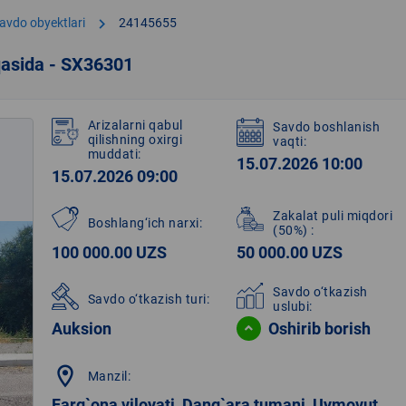
chevron_right
avdo obyektlari
24145655
qasida - SX36301
Arizalarni qabul
Savdo boshlanish
qilishning oxirgi
vaqti:
muddati:
15.07.2026 10:00
15.07.2026 09:00
Zakalat puli miqdori
Boshlang‘ich narxi:
(50%)
:
100 000.00 UZS
50 000.00 UZS
Savdo o‘tkazish
Savdo o‘tkazish turi:
uslubi:
Auksion
Oshirib borish
location_on
Manzil:
Farg`ona viloyati, Dang`ara tumani, Uymovut