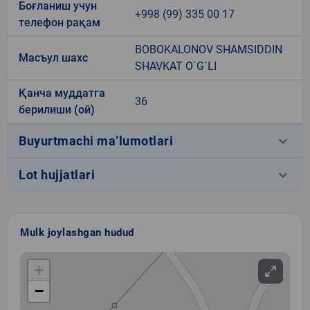
Боғланиш учун
+998 (99) 335 00 17
телефон рақам
BOBOKALONOV SHAMSIDDIN
Масъул шахс
SHAVKAT O`G`LI
Қанча муддатга
36
берилиши (ой)
keyboard_arrow_down
Buyurtmachi ma’lumotlari
keyboard_arrow_down
Lot hujjatlari
Mulk joylashgan hudud
+
−