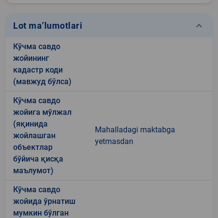
keyboard_arrow_down
Lot ma’lumotlari
Кўчма савдо
жойининг
кадастр коди
(мавжуд бўлса)
Кўчма савдо
жойига мўлжал
(яқинида
Mahalladagi maktabga
жойлашган
yetmasdan
объектлар
бўйича қисқа
маълумот)
Кўчма савдо
жойида ўрнатиш
мумкин бўлган