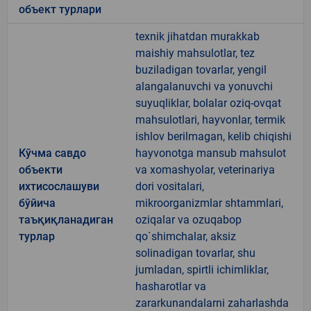
объект турлари
texnik jihatdan murakkab
maishiy mahsulotlar, tez
buziladigan tovarlar, yengil
alangalanuvchi va yonuvchi
suyuqliklar, bolalar oziq-ovqat
mahsulotlari, hayvonlar, termik
ishlov berilmagan, kelib chiqishi
Кўчма савдо
hayvonotga mansub mahsulot
объекти
va xomashyolar, veterinariya
ихтисослашуви
dori vositalari,
бўйича
mikroorganizmlar shtammlari,
таъқиқланадиган
oziqalar va ozuqabop
турлар
qo`shimchalar, aksiz
solinadigan tovarlar, shu
jumladan, spirtli ichimliklar,
hasharotlar va
zararkunandalarni zaharlashda