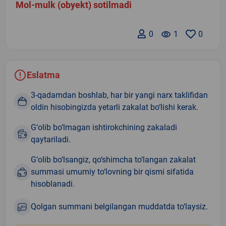
Mol-mulk (obyekt) sotilmadi
0
remove_red_eye
1
0
Eslatma
3-qadamdan boshlab, har bir yangi narx taklifidan
oldin hisobingizda yetarli zakalat bo‘lishi kerak.
G‘olib bo‘lmagan ishtirokchining zakaladi
qaytariladi.
G‘olib bo‘lsangiz, qo‘shimcha to‘langan zakalat
summasi umumiy to‘lovning bir qismi sifatida
hisoblanadi.
Qolgan summani belgilangan muddatda to‘laysiz.