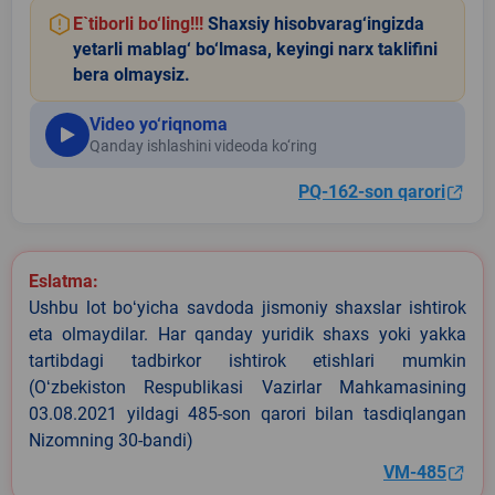
E`tiborli bo‘ling!!!
Shaxsiy hisobvarag‘ingizda
yetarli mablag‘ bo‘lmasa, keyingi narx taklifini
bera olmaysiz.
Video yo‘riqnoma
Qanday ishlashini videoda ko‘ring
PQ-162-son qarori
Eslatma:
Ushbu lot boʻyicha savdoda jismoniy shaxslar ishtirok
eta olmaydilar. Har qanday yuridik shaxs yoki yakka
tartibdagi tadbirkor ishtirok etishlari mumkin
(Oʻzbekiston Respublikasi Vazirlar Mahkamasining
03.08.2021 yildagi 485-son qarori bilan tasdiqlangan
Nizomning 30-bandi)
VM-485