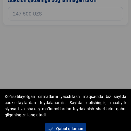
Auksion qadamiga bog‘lanmagan taklif
Copyright © 2017-2026. "Elektron onlayn-auksionlarni tashkil etish"
Ko`rsatilayotgan xizmatlarni yaxshilash maqsadida biz saytda
AJ. Barcha huquqlar himoyalangan
cookie-fayllardan foydalanamiz. Saytda qolishingiz, maxfiylik
siyosati va shaxsiy ma`lumotlardan foydalanish shartlarini qabul
qilganingizni anglatadi.
check
Qabul qilaman