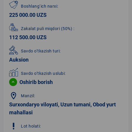
Boshlang‘ich narxi:
225 000.00 UZS
Zakalat puli miqdori
(50%)
:
112 500.00 UZS
Savdo o‘tkazish turi:
Auksion
Savdo o‘tkazish uslubi:
Oshirib borish
location_on
Manzil:
Surxondaryo viloyati, Uzun tumani, Obod yurt
mahallasi
priority_high
Lot holati: