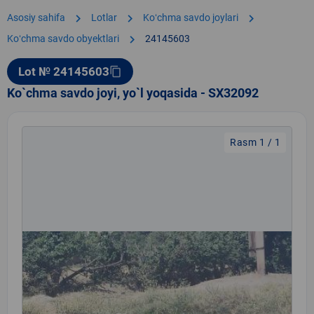
chevron_right
chevron_right
chevron_right
Asosiy sahifa
Lotlar
Koʻchma savdo joylari
chevron_right
Koʻchma savdo obyektlari
24145603
Lot № 24145603
content_copy
Ko`chma savdo joyi, yo`l yoqasida - SX32092
Rasm 1 / 1