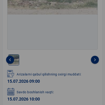
keyboard_arrow_left
keyboard_arrow_right
Item
1
Arizalarni qabul qilishning oxirgi muddati:
of
15.07.2026 09:00
1
Savdo boshlanish vaqti:
15.07.2026 10:00