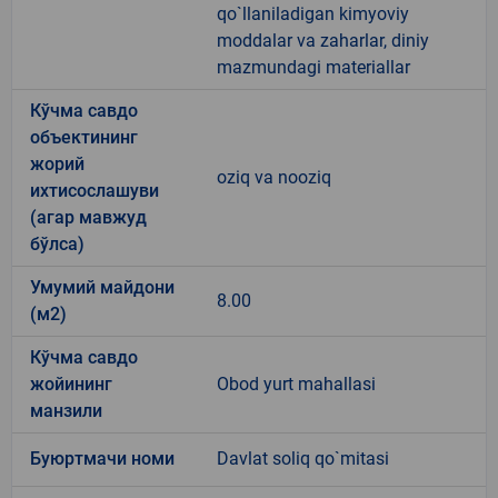
qo`llaniladigan kimyoviy
moddalar va zaharlar, diniy
mazmundagi materiallar
Кўчма савдо
объектининг
жорий
oziq va nooziq
ихтисослашуви
(агар мавжуд
бўлса)
Умумий майдони
8.00
(м2)
Кўчма савдо
жойининг
Obod yurt mahallasi
манзили
Буюртмачи номи
Davlat soliq qo`mitasi