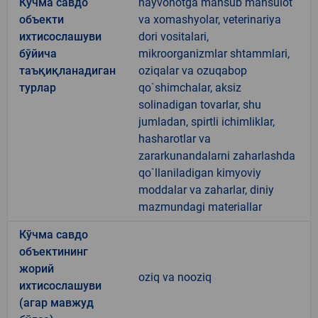
Кўчма савдо
hayvonotga mansub mahsulot
объекти
va xomashyolar, veterinariya
ихтисослашуви
dori vositalari,
бўйича
mikroorganizmlar shtammlari,
таъқиқланадиган
oziqalar va ozuqabop
турлар
qo`shimchalar, aksiz
solinadigan tovarlar, shu
jumladan, spirtli ichimliklar,
hasharotlar va
zararkunandalarni zaharlashda
qo`llaniladigan kimyoviy
moddalar va zaharlar, diniy
mazmundagi materiallar
Кўчма савдо
объектининг
жорий
oziq va nooziq
ихтисослашуви
(агар мавжуд