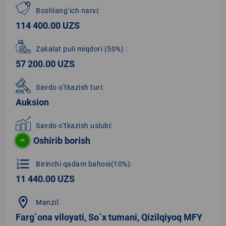
Boshlang‘ich narxi:
114 400.00 UZS
Zakalat puli miqdori
(50%)
:
57 200.00 UZS
Savdo o‘tkazish turi:
Auksion
Savdo o‘tkazish uslubi:
Oshirib borish
format_list_numbered
Birinchi qadam bahosi(10%):
11 440.00 UZS
location_on
Manzil:
Farg`ona viloyati, So`x tumani, Qizilqiyoq MFY