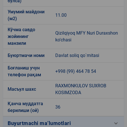
бўлса)
Умумий майдони
11.00
(м2)
Кўчма савдо
Qizilqiyoq MFY Nuri Duraxshon
жойининг
ko'chasi
манзили
Буюртмачи номи
Davlat soliq qo`mitasi
Боғланиш учун
+998 (99) 464 78 54
телефон рақам
RAXMONKULOV SUXROB
Масъул шахс
KOSIMZODA
Қанча муддатга
36
берилиши (ой)
keyboard_arrow_down
Buyurtmachi ma’lumotlari