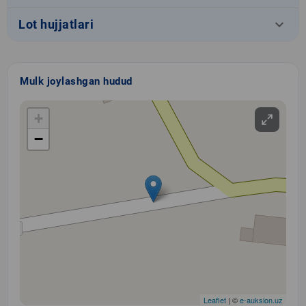
keyboard_arrow_down
Lot hujjatlari
Mulk joylashgan hudud
+
−
Leaflet
| ©
e-auksion.uz