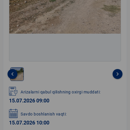
keyboard_arrow_left
keyboard_arrow_right
Item
1
Arizalarni qabul qilishning oxirgi muddati:
of
15.07.2026 09:00
1
Savdo boshlanish vaqti:
15.07.2026 10:00