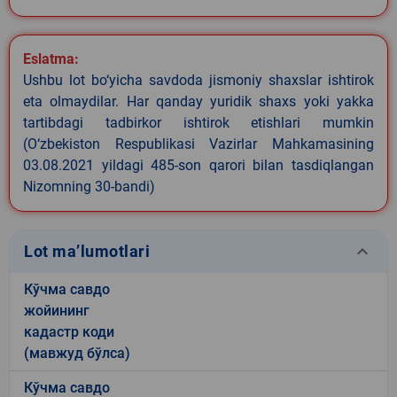
Eslatma:
Ushbu lot bo‘yicha savdoda jismoniy shaxslar ishtirok
eta olmaydilar. Har qanday yuridik shaxs yoki yakka
tartibdagi tadbirkor ishtirok etishlari mumkin
(O‘zbekiston Respublikasi Vazirlar Mahkamasining
03.08.2021 yildagi 485-son qarori bilan tasdiqlangan
Nizomning 30-bandi)
keyboard_arrow_down
Lot ma’lumotlari
Кўчма савдо
жойининг
кадастр коди
(мавжуд бўлса)
Кўчма савдо