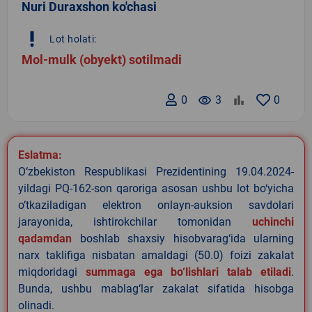
Nuri Duraxshon ko'chasi
priority_high
Lot holati:
Mol-mulk (obyekt) sotilmadi
0
remove_red_eye
3
0
Eslatma:
O‘zbekiston Respublikasi Prezidentining 19.04.2024-
yildagi PQ-162-son qaroriga asosan ushbu lot bo‘yicha
o‘tkaziladigan elektron onlayn-auksion savdolari
jarayonida, ishtirokchilar tomonidan
uchinchi
qadamdan
boshlab shaxsiy hisobvarag‘ida ularning
narx taklifiga nisbatan amaldagi (50.0) foizi zakalat
miqdoridagi
summaga ega bo‘lishlari talab etiladi
.
Bunda, ushbu mablag‘lar zakalat sifatida hisobga
olinadi.