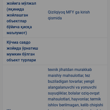
жойига мўлжал
(яқинида
Qizilqiyoq MFY ga kirish
жойлашган
qismida
объектлар
бўйича қисқа
маълумот)
Кўчма савдо
жойида ўрнатиш
мумкин бўлган
объект турлари
texnik jihatdan murakkab
maishiy mahsulotlar, tez
buziladigan tovarlar, yengil
alangalanuvchi va yonuvchi
suyuqliklar, bolalar oziq-ovqat
mahsulotlari, hayvonlar, termik
ishlov berilmagan, kelib chiqishi