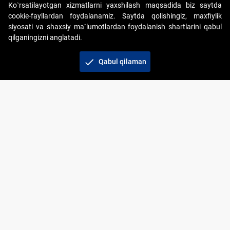
Ko`rsatilayotgan xizmatlarni yaxshilash maqsadida biz saytda
cookie-fayllardan foydalanamiz. Saytda qolishingiz, maxfiylik
siyosati va shaxsiy ma`lumotlardan foydalanish shartlarini qabul
qilganingizni anglatadi.
Copyright © 2017-2026. "Elektron onlayn-auksionlarni
tashkil etish" AJ. Barcha huquqlar himoyalangan
check
Qabul qilaman
To‘lov usullari
Bog‘lanish