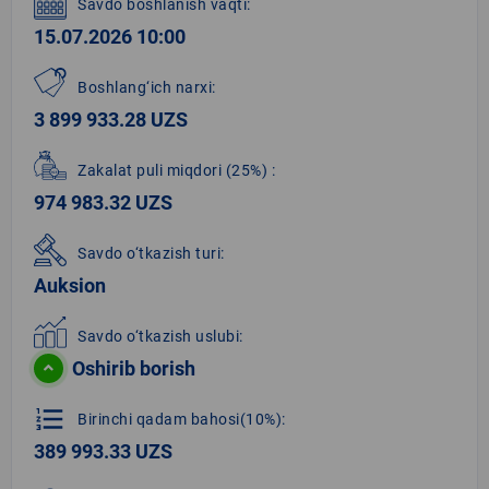
Savdo boshlanish vaqti:
15.07.2026 10:00
Boshlang‘ich narxi:
3 899 933.28 UZS
Zakalat puli miqdori
(25%)
:
974 983.32 UZS
Savdo o‘tkazish turi:
Auksion
Savdo o‘tkazish uslubi:
Oshirib borish
format_list_numbered
Birinchi qadam bahosi(10%):
389 993.33 UZS