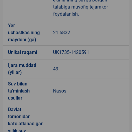
talabiga muvofiq tejamkor
foydalanish.
Yer
uchastkasining
21.6832
maydoni (ga)
Unikal raqami
UK1735-1420591
Ijara muddati
49
(yillar)
Suv bilan
ta’minlash
Nasos
usullari
Davlat
tomonidan
kafolatlanadigan
yillik suv