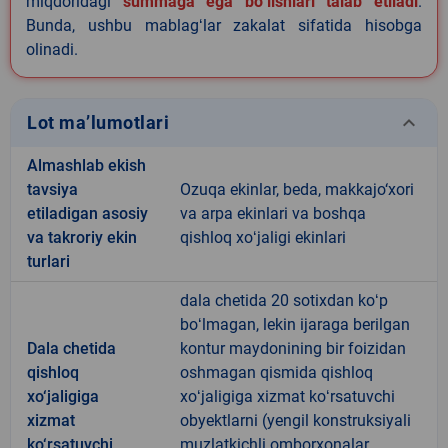
miqdoridagi
summaga ega boʻlishlari talab etiladi
.
Bunda, ushbu mablagʻlar zakalat sifatida hisobga
olinadi.
keyboard_arrow_down
Lot ma’lumotlari
Almashlab ekish
tavsiya
Ozuqa ekinlar, beda, makkajo‘xori
etiladigan asosiy
va arpa ekinlari va boshqa
va takroriy ekin
qishloq xoʻjaligi ekinlari
turlari
dala chetida 20 sotixdan koʻp
boʻlmagan, lekin ijaraga berilgan
Dala chetida
kontur maydonining bir foizidan
qishloq
oshmagan qismida qishloq
xo‘jaligiga
xoʻjaligiga xizmat koʻrsatuvchi
xizmat
obyektlarni (yengil konstruksiyali
ko‘rsatuvchi
muzlatkichli omborxonalar,