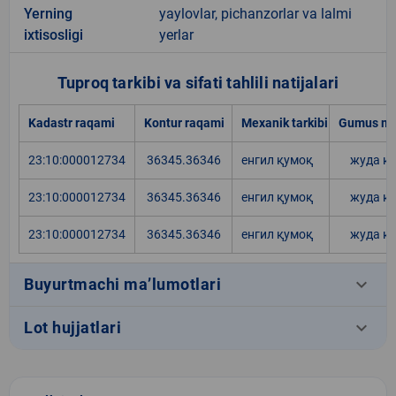
Yerning
yaylovlar, pichanzorlar va lalmi
ixtisosligi
yerlar
Tuproq tarkibi va sifati tahlili natijalari
Kadastr raqami
Kontur raqami
Mexanik tarkibi
Gumus mi
23:10:000012734
36345.36346
енгил қумоқ
жуда к
23:10:000012734
36345.36346
енгил қумоқ
жуда к
23:10:000012734
36345.36346
енгил қумоқ
жуда к
keyboard_arrow_down
Buyurtmachi ma’lumotlari
keyboard_arrow_down
Lot hujjatlari