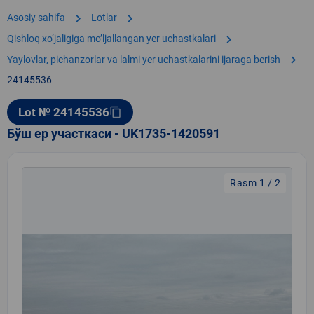
chevron_right
chevron_right
Asosiy sahifa
Lotlar
chevron_right
Qishloq xo‘jaligiga moʼljallangan yer uchastkalari
chevron_right
Yaylovlar, pichanzorlar va lalmi yer uchastkalarini ijaraga berish
24145536
Lot № 24145536
content_copy
Бўш ер участкаси - UK1735-1420591
Rasm 1 / 2