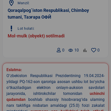
location_on
Manzil:
Qoraqalpog`iston Respublikasi, Chimboy
tumani, Тазғара ОФЙ
priority_high
Lot holati:
Mol-mulk (obyekt) sotilmadi
0
remove_red_eye
10
0
Eslatma:
Oʻzbekiston Respublikasi Prezidentining 19.04.2024-
yildagi PQ-162-son qaroriga asosan ushbu lot boʻyicha
oʻtkaziladigan elektron onlayn-auksion savdolari
jarayonida, ishtirokchilar tomonidan
uchinchi
qadamdan
boshlab shaxsiy hisobvaragʻida ularning
narx taklifiga nisbatan amaldagi (25.0) foizi zakalat