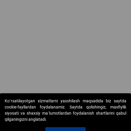
Ko`rsatilayotgan xizmatlarni yaxshilash maqsadida biz saytda
cookie-fayllardan foydalanamiz. Saytda qolishingiz, maxfiylik
siyosati va shaxsiy ma`lumotlardan foydalanish shartlarini qabul
qilganingizni anglatadi.
Copyright © 2017-2026. "Elektron onlayn-auksionlarni
tashkil etish" AJ. Barcha huquqlar himoyalangan