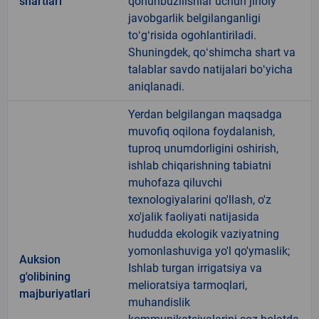
shartlari
qonunbuzilishlar uchun jinoiy
javobgarlik belgilanganligi
toʻgʻrisida ogohlantiriladi.
Shuningdek, qoʻshimcha shart va
talablar savdo natijalari boʻyicha
aniqlanadi.
Yerdan belgilangan maqsadga
muvofiq oqilona foydalanish,
tuproq unumdorligini oshirish,
ishlab chiqarishning tabiatni
muhofaza qiluvchi
texnologiyalarini qo'llash, o'z
xo'jalik faoliyati natijasida
hududda ekologik vaziyatning
yomonlashuviga yo'l qo'ymaslik;
Auksion
Ishlab turgan irrigatsiya va
g'olibining
melioratsiya tarmoqlari,
majburiyatlari
muhandislik