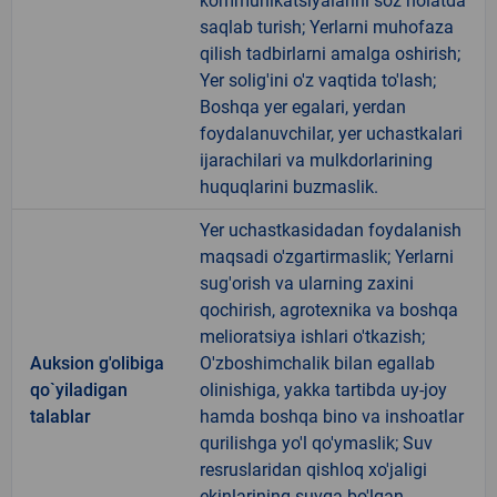
kommunikatsiyalarini soz holatda
saqlab turish; Yerlarni muhofaza
qilish tadbirlarni amalga oshirish;
Yer solig'ini o'z vaqtida to'lash;
Boshqa yer egalari, yerdan
foydalanuvchilar, yer uchastkalari
ijarachilari va mulkdorlarining
huquqlarini buzmaslik.
Yer uchastkasidadan foydalanish
maqsadi o'zgartirmaslik; Yerlarni
sug'orish va ularning zaxini
qochirish, agrotexnika va boshqa
melioratsiya ishlari o'tkazish;
Auksion g'olibiga
O'zboshimchalik bilan egallab
qo`yiladigan
olinishiga, yakka tartibda uy-joy
talablar
hamda boshqa bino va inshoatlar
qurilishga yo'l qo'ymaslik; Suv
resruslaridan qishloq xo'jaligi
ekinlarining suvga bo'lgan