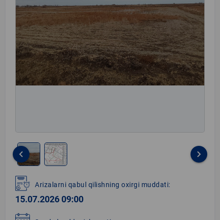
keyboard_arrow_left
keyboard_arrow_right
Item
1
Arizalarni qabul qilishning oxirgi muddati:
of
15.07.2026 09:00
2