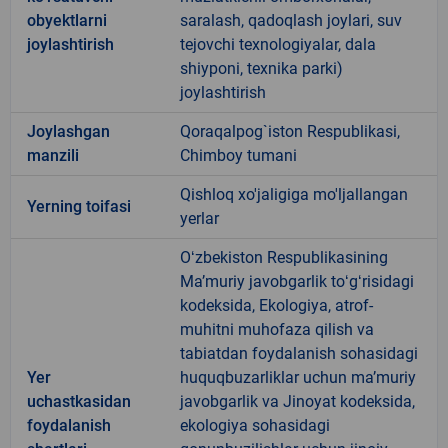
obyektlarni
saralash, qadoqlash joylari, suv
joylashtirish
tejovchi texnologiyalar, dala
shiyponi, texnika parki)
joylashtirish
Joylashgan
Qoraqalpog`iston Respublikasi,
manzili
Chimboy tumani
Qishloq xo'jaligiga mo'ljallangan
Yerning toifasi
yerlar
Oʻzbekiston Respublikasining
Maʼmuriy javobgarlik toʻgʻrisidagi
kodeksida, Ekologiya, atrof-
muhitni muhofaza qilish va
tabiatdan foydalanish sohasidagi
Yer
huquqbuzarliklar uchun maʼmuriy
uchastkasidan
javobgarlik va Jinoyat kodeksida,
foydalanish
ekologiya sohasidagi