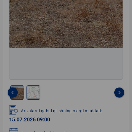
keyboard_arrow_left
keyboard_arrow_right
Item
1
Arizalarni qabul qilishning oxirgi muddati:
of
15.07.2026 09:00
2