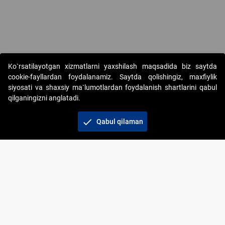
Copyright © 2017-2026. "Elektron onlayn-auksionlarni tashkil etish"
Ko`rsatilayotgan xizmatlarni yaxshilash maqsadida biz saytda
AJ. Barcha huquqlar himoyalangan
cookie-fayllardan foydalanamiz. Saytda qolishingiz, maxfiylik
siyosati va shaxsiy ma`lumotlardan foydalanish shartlarini qabul
qilganingizni anglatadi.
check
Qabul qilaman
+998 71 202-21-11
Veb-saytdagi axborot materiallaridan boshqa
shaxslar foydalanganda jamiyatning korporativ veb-
saytiga majburiy havolalar ko‘rsatilishi kerak