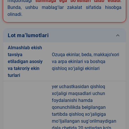
miqdoridagi
summaga ega boʻlishlari talab etiladi
.
Bunda, ushbu mablagʻlar zakalat sifatida hisobga
olinadi.
keyboard_arrow_down
Lot ma’lumotlari
Almashlab ekish
tavsiya
Ozuqa ekinlar, beda, makkajo‘xori
etiladigan asosiy
va arpa ekinlari va boshqa
va takroriy ekin
qishloq xoʻjaligi ekinlari
turlari
yer uchastkasidan qishloq
xo‘jaligi maqsadlari uchun
foydalanishi hamda
qonunchilikda belgilangan
tartibda qishloq xoʻjaligiga
moʻljallangan sugʻorilmaydigan
dala chetida 20 sotixdan ko‘p