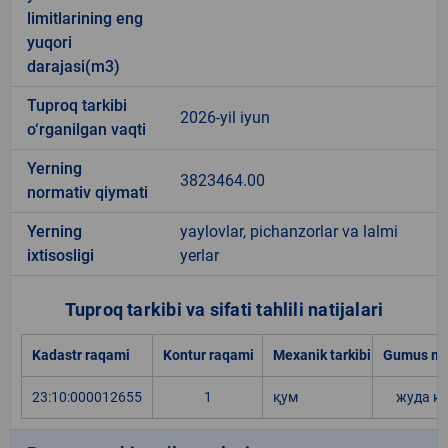
limitlarining eng
yuqori
darajasi(m3)
Tuproq tarkibi
2026-yil iyun
o‘rganilgan vaqti
Yerning
3823464.00
normativ qiymati
Yerning
yaylovlar, pichanzorlar va lalmi
ixtisosligi
yerlar
Tuproq tarkibi va sifati tahlili natijalari
Kadastr raqami
Kontur raqami
Mexanik tarkibi
Gumus mi
23:10:000012655
1
қум
жуда к