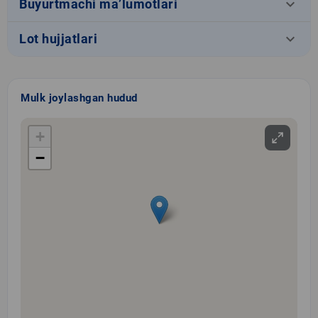
keyboard_arrow_down
Buyurtmachi ma’lumotlari
keyboard_arrow_down
Lot hujjatlari
Mulk joylashgan hudud
+
−