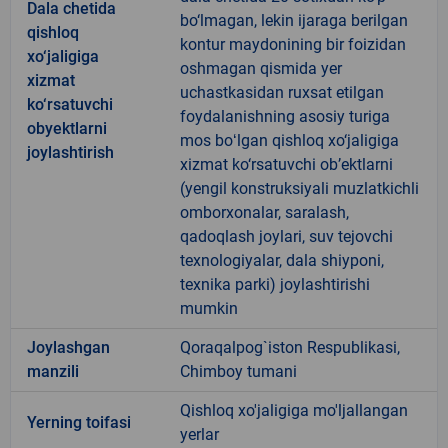
Dala chetida
bo‘lmagan, lekin ijaraga berilgan
qishloq
kontur maydonining bir foizidan
xo‘jaligiga
oshmagan qismida yer
xizmat
uchastkasidan ruxsat etilgan
ko‘rsatuvchi
foydalanishning asosiy turiga
obyektlarni
mos boʻlgan qishloq xo‘jaligiga
joylashtirish
xizmat ko‘rsatuvchi ob’ektlarni
(yengil konstruksiyali muzlatkichli
omborxonalar, saralash,
qadoqlash joylari, suv tejovchi
texnologiyalar, dala shiyponi,
texnika parki) joylashtirishi
mumkin
Joylashgan
Qoraqalpog`iston Respublikasi,
manzili
Chimboy tumani
Qishloq xo'jaligiga mo'ljallangan
Yerning toifasi
yerlar