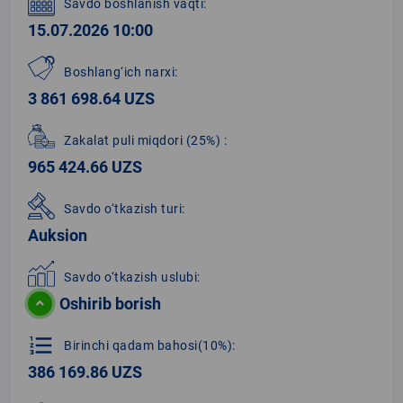
Savdo boshlanish vaqti:
15.07.2026 10:00
Boshlang‘ich narxi:
3 861 698.64 UZS
Zakalat puli miqdori
(25%)
:
965 424.66 UZS
Savdo o‘tkazish turi:
Auksion
Savdo o‘tkazish uslubi:
Oshirib borish
format_list_numbered
Birinchi qadam bahosi(10%):
386 169.86 UZS