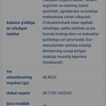
sug'orish va ularning zaxini
qochirish, agrotexnika va boshqa
melioratsiya ishlari o'tkazish;
Auksion g'olibiga
O'zboshimchalik bilan egallab
qo`yiladigan
olinishiga, yakka tartibda uy-joy
talablar
hamda boshqa bino va inshoatlar
qurilishga yo'l qo'ymaslik; Suv
resruslaridan qishloq xo'jaligi
ekinlarining suvga bo'lgan
talabiga muvofiq tejamkor
foydalanish.
Yer
uchastkasining
46.8020
maydoni (ga)
Unikal raqami
UK1735-1420242
Ijara muddati