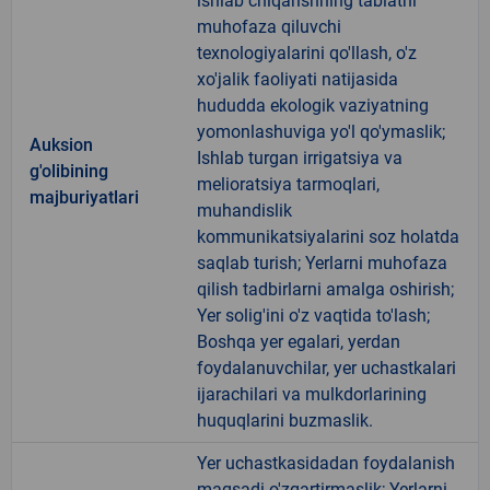
ishlab chiqarishning tabiatni
muhofaza qiluvchi
texnologiyalarini qo'llash, o'z
xo'jalik faoliyati natijasida
hududda ekologik vaziyatning
yomonlashuviga yo'l qo'ymaslik;
Auksion
Ishlab turgan irrigatsiya va
g'olibining
melioratsiya tarmoqlari,
majburiyatlari
muhandislik
kommunikatsiyalarini soz holatda
saqlab turish; Yerlarni muhofaza
qilish tadbirlarni amalga oshirish;
Yer solig'ini o'z vaqtida to'lash;
Boshqa yer egalari, yerdan
foydalanuvchilar, yer uchastkalari
ijarachilari va mulkdorlarining
huquqlarini buzmaslik.
Yer uchastkasidadan foydalanish
maqsadi o'zgartirmaslik; Yerlarni