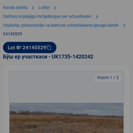
chevron_right
chevron_right
Asosiy sahifa
Lotlar
chevron_right
Qishloq xo‘jaligiga moʼljallangan yer uchastkalari
chevron_right
Yaylovlar, pichanzorlar va lalmi yer uchastkalarini ijaraga berish
24145529
Lot № 24145529
content_copy
Бўш ер участкаси - UK1735-1420242
Rasm 1 / 2