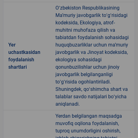
Oʻzbekiston Respublikasining
Maʼmuriy javobgarlik toʻgʻrisidagi
kodeksida, Ekologiya, atrof-
muhitni muhofaza qilish va
tabiatdan foydalanish sohasidagi
Yer
huquqbuzarliklar uchun maʼmuriy
uchastkasidan
javobgarlik va Jinoyat kodeksida,
foydalanish
ekologiya sohasidagi
shartlari
qonunbuzilishlar uchun jinoiy
javobgarlik belgilanganligi
toʻgʻrisida ogohlantiriladi.
Shuningdek, qoʻshimcha shart va
talablar savdo natijalari boʻyicha
aniqlanadi.
Yerdan belgilangan maqsadga
muvofiq oqilona foydalanish,
tuproq unumdorligini oshirish,