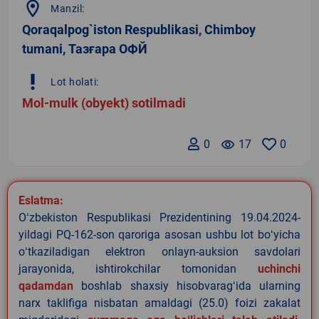
location_on
Manzil:
Qoraqalpog`iston Respublikasi, Chimboy
tumani, Тазғара ОФЙ
priority_high
Lot holati:
Mol-mulk (obyekt) sotilmadi
0
remove_red_eye
17
0
Eslatma:
Oʻzbekiston Respublikasi Prezidentining 19.04.2024-
yildagi PQ-162-son qaroriga asosan ushbu lot boʻyicha
oʻtkaziladigan elektron onlayn-auksion savdolari
jarayonida, ishtirokchilar tomonidan
uchinchi
qadamdan
boshlab shaxsiy hisobvaragʻida ularning
narx taklifiga nisbatan amaldagi (25.0) foizi zakalat