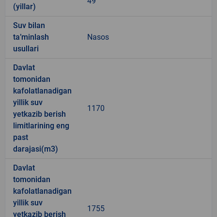
49
(yillar)
Suv bilan
ta’minlash
Nasos
usullari
Davlat
tomonidan
kafolatlanadigan
yillik suv
1170
yetkazib berish
limitlarining eng
past
darajasi(m3)
Davlat
tomonidan
kafolatlanadigan
yillik suv
1755
yetkazib berish