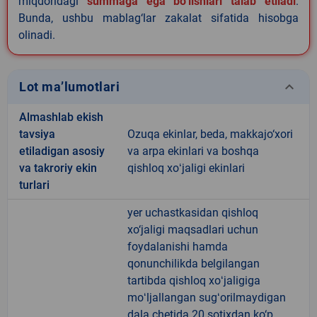
miqdoridagi
summaga ega bo‘lishlari talab etiladi
.
Bunda, ushbu mablag‘lar zakalat sifatida hisobga
olinadi.
keyboard_arrow_down
Lot ma’lumotlari
Almashlab ekish
tavsiya
Ozuqa ekinlar, beda, makkajo‘xori
etiladigan asosiy
va arpa ekinlari va boshqa
va takroriy ekin
qishloq xoʻjaligi ekinlari
turlari
yer uchastkasidan qishloq
xo‘jaligi maqsadlari uchun
foydalanishi hamda
qonunchilikda belgilangan
tartibda qishloq xoʻjaligiga
moʻljallangan sugʻorilmaydigan
dala chetida 20 sotixdan ko‘p