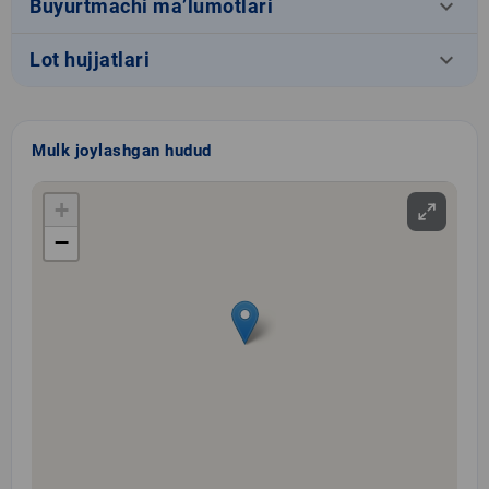
keyboard_arrow_down
Buyurtmachi ma’lumotlari
keyboard_arrow_down
Lot hujjatlari
Mulk joylashgan hudud
+
−