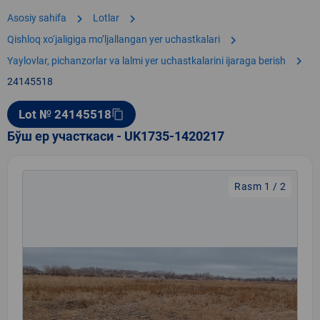
chevron_right
chevron_right
Asosiy sahifa
Lotlar
chevron_right
Qishloq xo‘jaligiga moʼljallangan yer uchastkalari
chevron_right
Yaylovlar, pichanzorlar va lalmi yer uchastkalarini ijaraga berish
24145518
Lot № 24145518
content_copy
Бўш ер участкаси - UK1735-1420217
Rasm 1 / 2