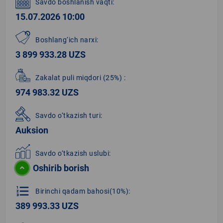
Savdo boshlanish vaqti:
15.07.2026 10:00
Boshlang‘ich narxi:
3 899 933.28 UZS
Zakalat puli miqdori
(25%)
:
974 983.32 UZS
Savdo o‘tkazish turi:
Auksion
Savdo o‘tkazish uslubi:
Oshirib borish
format_list_numbered
Birinchi qadam bahosi(10%):
389 993.33 UZS