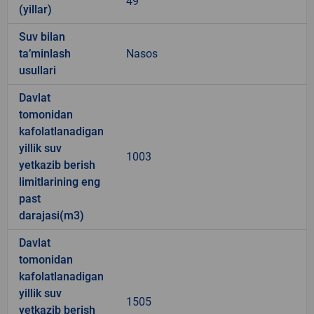
49
(yillar)
Suv bilan
ta’minlash
Nasos
usullari
Davlat
tomonidan
kafolatlanadigan
yillik suv
1003
yetkazib berish
limitlarining eng
past
darajasi(m3)
Davlat
tomonidan
kafolatlanadigan
yillik suv
1505
yetkazib berish