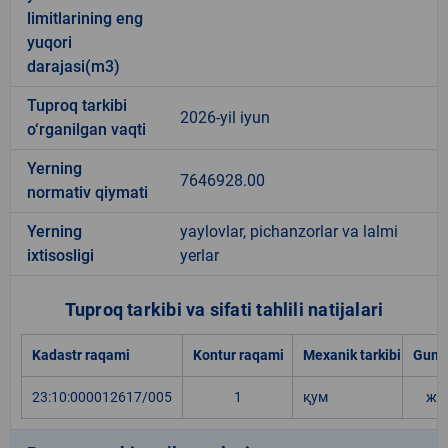
limitlarining eng
yuqori
darajasi(m3)
Tuproq tarkibi
2026-yil iyun
o‘rganilgan vaqti
Yerning
7646928.00
normativ qiymati
Yerning
yaylovlar, pichanzorlar va lalmi
ixtisosligi
yerlar
Tuproq tarkibi va sifati tahlili natijalari
Kadastr raqami
Kontur raqami
Mexanik tarkibi
Gumu
23:10:000012617/005
1
қум
жу