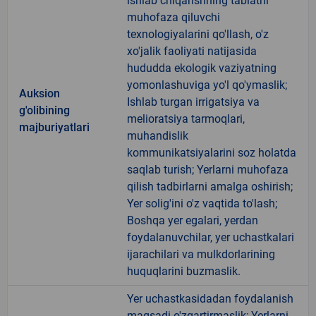
ishlab chiqarishning tabiatni
muhofaza qiluvchi
texnologiyalarini qo'llash, o'z
xo'jalik faoliyati natijasida
hududda ekologik vaziyatning
yomonlashuviga yo'l qo'ymaslik;
Auksion
Ishlab turgan irrigatsiya va
g'olibining
melioratsiya tarmoqlari,
majburiyatlari
muhandislik
kommunikatsiyalarini soz holatda
saqlab turish; Yerlarni muhofaza
qilish tadbirlarni amalga oshirish;
Yer solig'ini o'z vaqtida to'lash;
Boshqa yer egalari, yerdan
foydalanuvchilar, yer uchastkalari
ijarachilari va mulkdorlarining
huquqlarini buzmaslik.
Yer uchastkasidadan foydalanish
maqsadi o'zgartirmaslik; Yerlarni