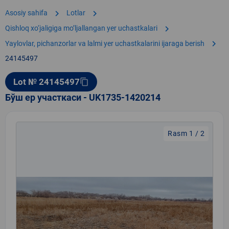
chevron_right
chevron_right
Asosiy sahifa
Lotlar
chevron_right
Qishloq xo‘jaligiga moʼljallangan yer uchastkalari
chevron_right
Yaylovlar, pichanzorlar va lalmi yer uchastkalarini ijaraga berish
24145497
Lot № 24145497
content_copy
Бўш ер участкаси - UK1735-1420214
Rasm 1 / 2