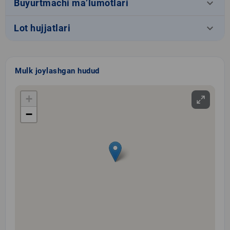
keyboard_arrow_down
Buyurtmachi ma’lumotlari
keyboard_arrow_down
Lot hujjatlari
Mulk joylashgan hudud
+
−