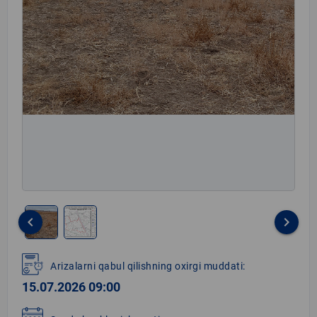
keyboard_arrow_left
keyboard_arrow_right
Item
1
Arizalarni qabul qilishning oxirgi muddati:
of
15.07.2026 09:00
2