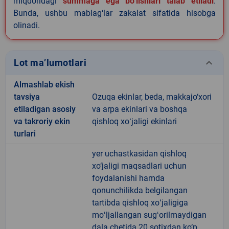
miqdoridagi
summaga ega bo‘lishlari talab etiladi
.
Bunda, ushbu mablag‘lar zakalat sifatida hisobga
olinadi.
keyboard_arrow_down
Lot ma’lumotlari
Almashlab ekish
tavsiya
Ozuqa ekinlar, beda, makkajo‘xori
etiladigan asosiy
va arpa ekinlari va boshqa
va takroriy ekin
qishloq xoʻjaligi ekinlari
turlari
yer uchastkasidan qishloq
xo‘jaligi maqsadlari uchun
foydalanishi hamda
qonunchilikda belgilangan
tartibda qishloq xoʻjaligiga
moʻljallangan sugʻorilmaydigan
dala chetida 20 sotixdan ko‘p