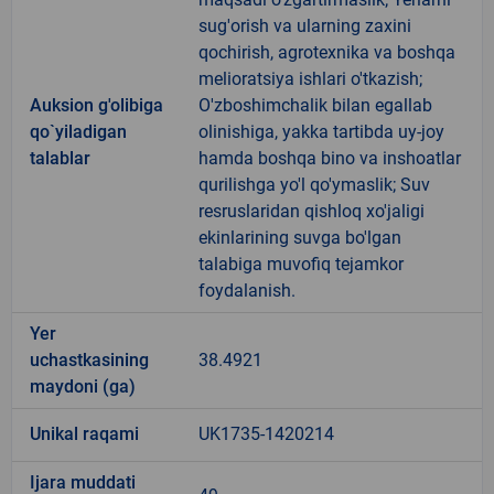
sug'orish va ularning zaxini
qochirish, agrotexnika va boshqa
melioratsiya ishlari o'tkazish;
Auksion g'olibiga
O'zboshimchalik bilan egallab
qo`yiladigan
olinishiga, yakka tartibda uy-joy
talablar
hamda boshqa bino va inshoatlar
qurilishga yo'l qo'ymaslik; Suv
resruslaridan qishloq xo'jaligi
ekinlarining suvga bo'lgan
talabiga muvofiq tejamkor
foydalanish.
Yer
uchastkasining
38.4921
maydoni (ga)
Unikal raqami
UK1735-1420214
Ijara muddati