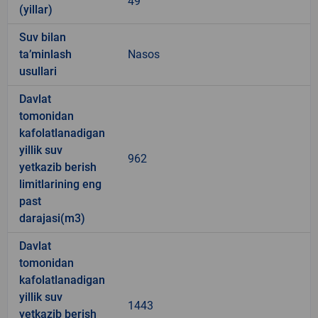
49
(yillar)
Suv bilan
ta’minlash
Nasos
usullari
Davlat
tomonidan
kafolatlanadigan
yillik suv
962
yetkazib berish
limitlarining eng
past
darajasi(m3)
Davlat
tomonidan
kafolatlanadigan
yillik suv
1443
yetkazib berish