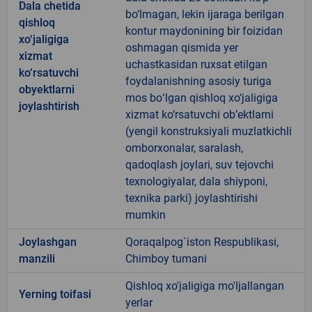
Dala chetida
bo‘lmagan, lekin ijaraga berilgan
qishloq
kontur maydonining bir foizidan
xo‘jaligiga
oshmagan qismida yer
xizmat
uchastkasidan ruxsat etilgan
ko‘rsatuvchi
foydalanishning asosiy turiga
obyektlarni
mos boʻlgan qishloq xo‘jaligiga
joylashtirish
xizmat ko‘rsatuvchi ob’ektlarni
(yengil konstruksiyali muzlatkichli
omborxonalar, saralash,
qadoqlash joylari, suv tejovchi
texnologiyalar, dala shiyponi,
texnika parki) joylashtirishi
mumkin
Joylashgan
Qoraqalpog`iston Respublikasi,
manzili
Chimboy tumani
Qishloq xo'jaligiga mo'ljallangan
Yerning toifasi
yerlar