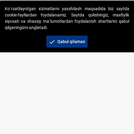
Ko`rsatilayotgan xizmatlarni yaxshilash maqsadida biz saytda
cookie-fayllardan foydalanamiz. Saytda qolishingiz, maxfiylik
siyosati va shaxsiy ma`lumotlardan foydalanish shartlarini qabul
qilganingizni anglatadi.
Copyright © 2017-2026. "Elektron onlayn-auksionlarni
tashkil etish" AJ. Barcha huquqlar himoyalangan
check
Qabul qilaman
To‘lov usullari
Bog‘lanish