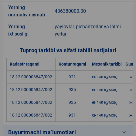
Yerning
436380000.00
normativ qiymati
Yerning
yaylovlar, pichanzorlar va lalmi
ixtisosligi
yerlar
Tuproq tarkibi va sifati tahlili natijalari
Kadastr raqami
Kontur raqami
Mexanik tarkibi
Gumu
18:12:000006847/002
921
енгил қумоқ
жу
18:12:000006847/002
935
енгил қумоқ
жу
18:12:000006847/002
935
енгил қумоқ
жу
18:12:000006847/002
931
енгил қумоқ
жу
keyboard_arrow_down
Buyurtmachi ma’lumotlari