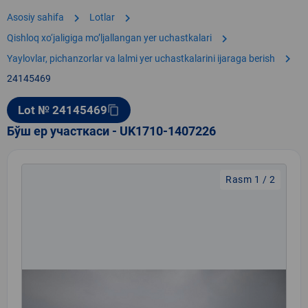
chevron_right
chevron_right
Asosiy sahifa
Lotlar
chevron_right
Qishloq xo‘jaligiga moʼljallangan yer uchastkalari
chevron_right
Yaylovlar, pichanzorlar va lalmi yer uchastkalarini ijaraga berish
24145469
Lot № 24145469
content_copy
Бўш ер участкаси - UK1710-1407226
Rasm 1 / 2