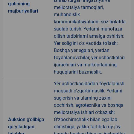
Ishlab turgan irrigatsiya va
g'olibining
melioratsiya tarmoqlari,
majburiyatlari
muhandislik
kommunikatsiyalarini soz holatda
saqlab turish; Yerlarni muhofaza
qilish tadbirlarni amalga oshirish;
Yer solig'ini o'z vaqtida to'lash;
Boshqa yer egalari, yerdan
foydalanuvchilar, yer uchastkalari
ijarachilari va mulkdorlarining
huquqlarini buzmaslik.
Yer uchastkasidadan foydalanish
maqsadi o'zgartirmaslik; Yerlarni
sug'orish va ularning zaxini
qochirish, agrotexnika va boshqa
melioratsiya ishlari o'tkazish;
Auksion g'olibiga
O'zboshimchalik bilan egallab
qo`yiladigan
olinishiga, yakka tartibda uy-joy
talablar
hamda boshqa bino va inshoatlar