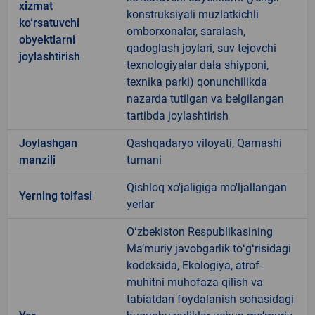
xizmat
konstruksiyali muzlatkichli
ko‘rsatuvchi
omborxonalar, saralash,
obyektlarni
qadoglash joylari, suv tejovchi
joylashtirish
texnologiyalar dala shiyponi,
texnika parki) qonunchilikda
nazarda tutilgan va belgilangan
tartibda joylashtirish
Joylashgan
Qashqadaryo viloyati, Qamashi
manzili
tumani
Qishloq xo'jaligiga mo'ljallangan
Yerning toifasi
yerlar
Oʻzbekiston Respublikasining
Maʼmuriy javobgarlik toʻgʻrisidagi
kodeksida, Ekologiya, atrof-
muhitni muhofaza qilish va
tabiatdan foydalanish sohasidagi