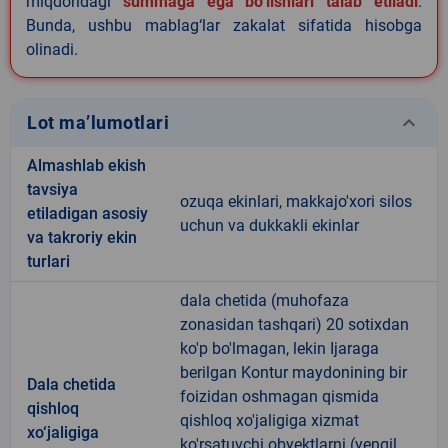
miqdoridagi
summaga ega bo‘lishlari talab etiladi
.
Bunda, ushbu mablag‘lar zakalat sifatida hisobga
olinadi.
keyboard_arrow_down
Lot ma’lumotlari
Almashlab ekish
tavsiya
ozuqa ekinlari, makkajo'xori silos
etiladigan asosiy
uchun va dukkakli ekinlar
va takroriy ekin
turlari
dala chetida (muhofaza
zonasidan tashqari) 20 sotixdan
ko'p bo'lmagan, lekin Ijaraga
berilgan Kontur maydonining bir
Dala chetida
foizidan oshmagan qismida
qishloq
qishloq xo'jaligiga xizmat
xo‘jaligiga
ko'rsatuvchi obyektlarni (yengil