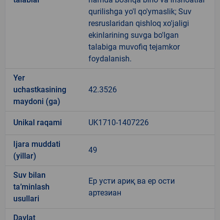
qurilishga yo'l qo'ymaslik; Suv
resruslaridan qishloq xo'jaligi
ekinlarining suvga bo'lgan
talabiga muvofiq tejamkor
foydalanish.
Yer
uchastkasining
42.3526
maydoni (ga)
Unikal raqami
UK1710-1407226
Ijara muddati
49
(yillar)
Suv bilan
Ер усти ариқ ва ер ости
ta’minlash
артезиан
usullari
Davlat