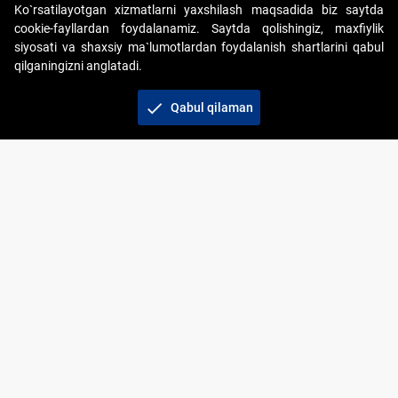
Ko`rsatilayotgan xizmatlarni yaxshilash maqsadida biz saytda
cookie-fayllardan foydalanamiz. Saytda qolishingiz, maxfiylik
siyosati va shaxsiy ma`lumotlardan foydalanish shartlarini qabul
qilganingizni anglatadi.
Copyright © 2017-2026. "Elektron onlayn-auksionlarni
tashkil etish" AJ. Barcha huquqlar himoyalangan
check
Qabul qilaman
To‘lov usullari
Bog‘lanish