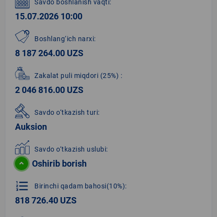
Savdo boshlanish vaqti:
15.07.2026 10:00
Boshlang‘ich narxi:
8 187 264.00 UZS
Zakalat puli miqdori
(25%)
:
2 046 816.00 UZS
Savdo o‘tkazish turi:
Auksion
Savdo o‘tkazish uslubi:
Oshirib borish
format_list_numbered
Birinchi qadam bahosi(10%):
818 726.40 UZS