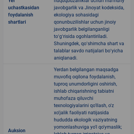
Yer
huquqbuzarliklar uchun maʼmuriy
uchastkasidan
javobgarlik va Jinoyat kodeksida,
foydalanish
ekologiya sohasidagi
shartlari
qonunbuzilishlar uchun jinoiy
javobgarlik belgilanganligi
toʻgʻrisida ogohlantiriladi.
Shuningdek, qoʻshimcha shart va
talablar savdo natijalari boʻyicha
aniqlanadi.
Yerdan belgilangan maqsadga
muvofiq oqilona foydalanish,
tuproq unumdorligini oshirish,
ishlab chiqarishning tabiatni
muhofaza qiluvchi
texnologiyalarini qo'llash, o'z
xo'jalik faoliyati natijasida
hududda ekologik vaziyatning
yomonlashuviga yo'l qo'ymaslik;
Auksion