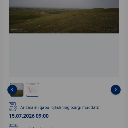
keyboard_arrow_left
keyboard_arrow_right
Item
1
Arizalarni qabul qilishning oxirgi muddati:
of
15.07.2026 09:00
2