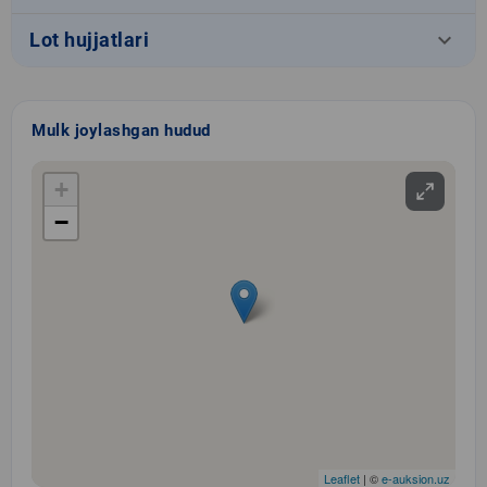
keyboard_arrow_down
Lot hujjatlari
Mulk joylashgan hudud
+
−
Leaflet
| ©
e-auksion.uz