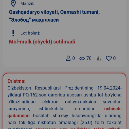
location_on
Manzil:
Qashqadaryo viloyati, Qamashi tumani,
“Элобод” маҳалласи
priority_high
Lot holati:
Mol-mulk (obyekt) sotilmadi
0
remove_red_eye
70
0
Eslatma:
O‘zbekiston Respublikasi Prezidentining 19.04.2024-
yildagi PQ-162-son qaroriga asosan ushbu lot bo‘yicha
o‘tkaziladigan elektron onlayn-auksion savdolari
jarayonida, ishtirokchilar tomonidan
uchinchi
qadamdan
boshlab shaxsiy hisobvarag‘ida ularning
narx taklifiga nisbatan amaldagi (25.0) foizi zakalat