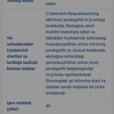
Yerning toifasi
yerlar
Oʻzbekiston Respublikasining
Maʼmuriy javobgarlik toʻgʻrisidagi
kodeksida, Ekologiya, atrof-
muhitni muhofaza qilish va
Yer
tabiatdan foydalanish sohasidagi
uchastkasidan
huquqbuzarliklar uchun maʼmuriy
foydalanish
javobgarlik va Jinoyat kodeksida,
shartlari va
ekologiya sohasidagi
tartibiga taalluqli
qonunbuzilishlar uchun jinoiy
boshqa talablar
javobgarlik belgilanganligi
toʻgʻrisida ogohlantiriladi.
Shuningdek, qoʻshimcha shart va
talablar savdo natijalari boʻyicha
aniqlanadi.
Ijara muddati
49
(yillar)