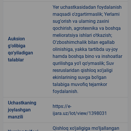
Yer uchastkasidadan foydalanish
maqsadi o'zgartirmaslik; Yerlarni
sug'orish va ularning zaxini
qochirish, agrotexnika va boshqa
melioratsiya ishlari o'tkazish;
Auksion
O'zboshimchalik bilan egallab
g‘olibiga
olinishiga, yakka tartibda uy-joy
qo‘yiladigan
hamda boshqa bino va inshoatlar
talablar
qurilishga yo'l qo'ymaslik; Suv
resruslaridan qishloq xo'jaligi
ekinlarining suvga bo'lgan
talabiga muvofiq tejamkor
foydalanish.
Uchastkaning
https://e-
joylashgan
ijara.uz/lot/view/1398031
manzili
Qishloq xo'jaligiga mo'ljallangan