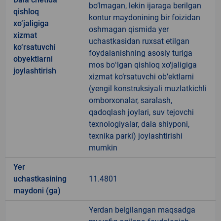
bo‘lmagan, lekin ijaraga berilgan
qishloq
kontur maydonining bir foizidan
xo‘jaligiga
oshmagan qismida yer
xizmat
uchastkasidan ruxsat etilgan
ko‘rsatuvchi
foydalanishning asosiy turiga
obyektlarni
mos boʻlgan qishloq xo‘jaligiga
joylashtirish
xizmat ko‘rsatuvchi ob’ektlarni
(yengil konstruksiyali muzlatkichli
omborxonalar, saralash,
qadoqlash joylari, suv tejovchi
texnologiyalar, dala shiyponi,
texnika parki) joylashtirishi
mumkin
Yer
uchastkasining
11.4801
maydoni (ga)
Yerdan belgilangan maqsadga