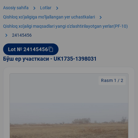
chevron_right
chevron_right
Asosiy sahifa
Lotlar
chevron_right
Qishloq xo‘jaligiga moʼljallangan yer uchastkalari
Qishloq xo'jaligi maqsadlari yangi o'zlashtirilayotgan yerlar(PF-10)
chevron_right
24145456
Lot № 24145456
content_copy
Бўш ер участкаси - UK1735-1398031
Rasm 1 / 2