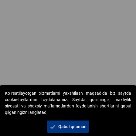
Ko`rsatilayotgan xizmatlarni yaxshilash maqsadida biz saytda
cookie-fayllardan foydalanamiz. Saytda qolishingiz, maxfiylik
siyosati va shaxsiy ma`lumotlardan foydalanish shartlarini qabul
qilganingizni anglatadi.
Copyright © 2017-2026. "Elektron onlayn-auksionlarni
tashkil etish" AJ. Barcha huquqlar himoyalangan
check
Qabul qilaman