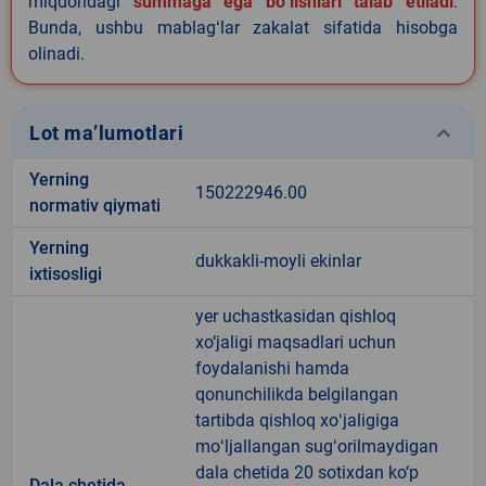
miqdoridagi
summaga ega boʻlishlari talab etiladi
.
Bunda, ushbu mablagʻlar zakalat sifatida hisobga
olinadi.
keyboard_arrow_down
Lot ma’lumotlari
Yerning
150222946.00
normativ qiymati
Yerning
dukkakli-moyli ekinlar
ixtisosligi
yer uchastkasidan qishloq
xo‘jaligi maqsadlari uchun
foydalanishi hamda
qonunchilikda belgilangan
tartibda qishloq xoʻjaligiga
moʻljallangan sugʻorilmaydigan
dala chetida 20 sotixdan ko‘p
Dala chetida