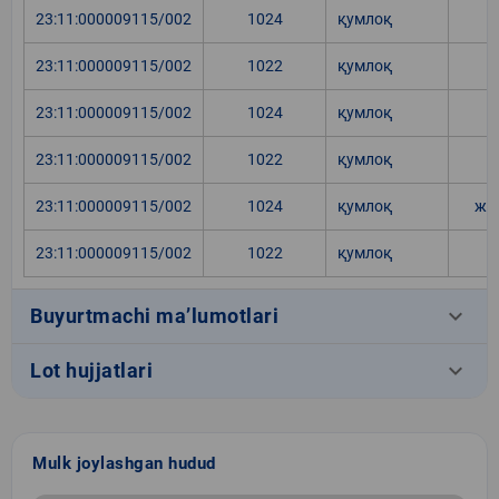
23:11:000009115/002
1024
қумлоқ
23:11:000009115/002
1022
қумлоқ
23:11:000009115/002
1024
қумлоқ
23:11:000009115/002
1022
қумлоқ
23:11:000009115/002
1024
қумлоқ
жу
23:11:000009115/002
1022
қумлоқ
keyboard_arrow_down
Buyurtmachi ma’lumotlari
keyboard_arrow_down
Lot hujjatlari
Mulk joylashgan hudud