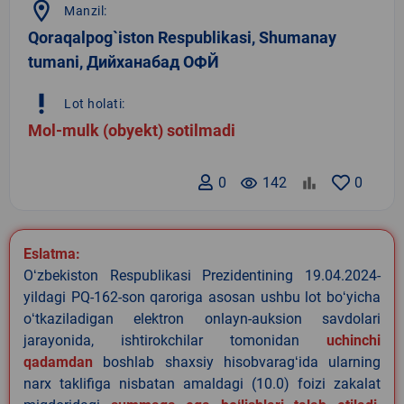
location_on
Manzil:
Qoraqalpog`iston Respublikasi, Shumanay
tumani, Дийханабад ОФЙ
priority_high
Lot holati:
Mol-mulk (obyekt) sotilmadi
0
remove_red_eye
142
0
Eslatma:
Oʻzbekiston Respublikasi Prezidentining 19.04.2024-
yildagi PQ-162-son qaroriga asosan ushbu lot boʻyicha
oʻtkaziladigan elektron onlayn-auksion savdolari
jarayonida, ishtirokchilar tomonidan
uchinchi
qadamdan
boshlab shaxsiy hisobvaragʻida ularning
narx taklifiga nisbatan amaldagi (10.0) foizi zakalat