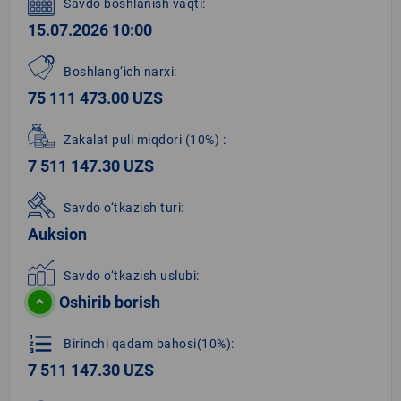
Savdo boshlanish vaqti:
15.07.2026 10:00
Boshlang‘ich narxi:
75 111 473.00 UZS
Zakalat puli miqdori
(10%)
:
7 511 147.30 UZS
Savdo o‘tkazish turi:
Auksion
Savdo o‘tkazish uslubi:
Oshirib borish
format_list_numbered
Birinchi qadam bahosi(10%):
7 511 147.30 UZS