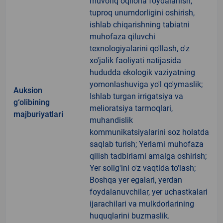
muvofiq oqilona foydalanish,
tuproq unumdorligini oshirish,
ishlab chiqarishning tabiatni
muhofaza qiluvchi
texnologiyalarini qo'llash, o'z
xo'jalik faoliyati natijasida
hududda ekologik vaziyatning
yomonlashuviga yo'l qo'ymaslik;
Auksion
Ishlab turgan irrigatsiya va
g‘olibining
melioratsiya tarmoqlari,
majburiyatlari
muhandislik
kommunikatsiyalarini soz holatda
saqlab turish; Yerlarni muhofaza
qilish tadbirlarni amalga oshirish;
Yer solig'ini o'z vaqtida to'lash;
Boshqa yer egalari, yerdan
foydalanuvchilar, yer uchastkalari
ijarachilari va mulkdorlarining
huquqlarini buzmaslik.