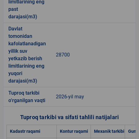
limitlarining eng
past
darajasi(m3)
Davlat
tomonidan
kafolatlanadigan
yillik suv
28700
yetkazib berish
limitlarining eng
yuqori
darajasi(m3)
Tuproq tarkibi
2026-yil may
o‘rganilgan vaqti
Tuproq tarkibi va sifati tahlili natijalari
Kadastr raqami
Kontur raqami
Mexanik tarkibi
Gumu