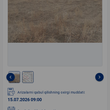
keyboard_arrow_left
keyboard_arrow_right
Item
1
Arizalarni qabul qilishning oxirgi muddati:
of
15.07.2026 09:00
2