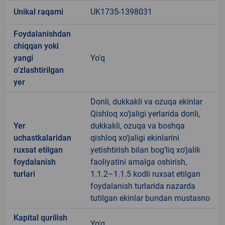
Unikal raqami
UK1735-1398031
Foydalanishdan
chiqqan yoki
yangi
Yo'q
o‘zlashtirilgan
yer
Donli, dukkakli va ozuqa ekinlar
Qishloq xo‘jaligi yerlarida donli,
Yer
dukkakli, ozuqa va boshqa
uchastkalaridan
qishloq xo‘jaligi ekinlarini
ruxsat etilgan
yetishtirish bilan bog‘liq xo‘jalik
foydalanish
faoliyatini amalga oshirish,
turlari
1.1.2–1.1.5 kodli ruxsat etilgan
foydalanish turlarida nazarda
tutilgan ekinlar bundan mustasno
Kapital qurilish
Yo'q