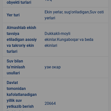
obyekti turlari
Ekin yerlar, sug'oriladigan,Suv osti
Yer turi
yerlari
Almashlab ekish
tavsiya
Dukkakli-moyli
etiladigan asosiy
ekinlar.Kungaboqar va beda
va takroriy ekin
ekinlari
turlari
Suv bilan
ta’minlash
узи окар
usullari
Davlat
tomonidan
kafolatlanadigan
yillik suv
20664
yetkazib berish