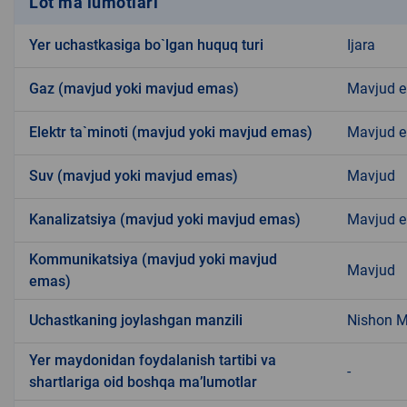
Lot ma’lumotlari
Yer uchastkasiga bo`lgan huquq turi
Ijara
Gaz (mavjud yoki mavjud emas)
Mavjud 
Elektr ta`minoti (mavjud yoki mavjud emas)
Mavjud 
Suv (mavjud yoki mavjud emas)
Mavjud
Kanalizatsiya (mavjud yoki mavjud emas)
Mavjud 
Kommunikatsiya (mavjud yoki mavjud
Mavjud
emas)
Uchastkaning joylashgan manzili
Nishon 
Yer maydonidan foydalanish tartibi va
-
shartlariga oid boshqa ma’lumotlar