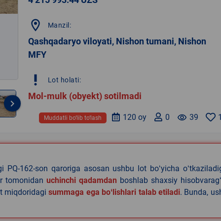
location_on
Manzil:
Qashqadaryo viloyati, Nishon tumani, Nishon
MFY
priority_high
Lot holati:
Mol-mulk (obyekt) sotilmadi
keyboard_arrow_right
120 oy
0
remove_red_eye
39
Muddatli bo‘lib to‘lash
agi PQ-162-son qaroriga asosan ushbu lot boʻyicha oʻtkazilad
lar tomonidan
uchinchi qadamdan
boshlab shaxsiy hisobvaragʻ
at miqdoridagi
summaga ega boʻlishlari talab etiladi
. Bunda, u