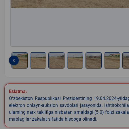
keyboard_arrow_left
Item
1
of
8
Eslatma:
Oʻzbekiston Respublikasi Prezidentining 19.04.2024-yild
elektron onlayn-auksion savdolari jarayonida, ishtirokchi
ularning narx taklifiga nisbatan amaldagi (5.0) foizi zakal
mablagʻlar zakalat sifatida hisobga olinadi.