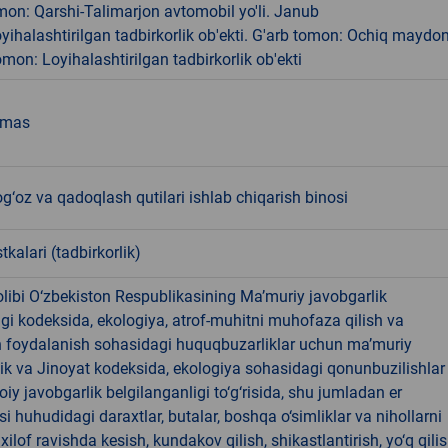
on: Qarshi-Talimarjon avtomobil yo'li. Janub
ihalashtirilgan tadbirkorlik ob'ekti. G'arb tomon: Ochiq maydon
mon: Loyihalashtirilgan tadbirkorlik ob'ekti
emas
g‘oz va qadoqlash qutilari ishlab chiqarish binosi
tkalari (tadbirkorlik)
libi O‘zbekiston Respublikasining Ma’muriy javobgarlik
dagi kodeksida, ekologiya, atrof-muhitni muhofaza qilish va
n foydalanish sohasidagi huquqbuzarliklar uchun ma’muriy
ik va Jinoyat kodeksida, ekologiya sohasidagi qonunbuzilishlar
oiy javobgarlik belgilanganligi to‘g‘risida, shu jumladan er
i huhudidagi daraxtlar, butalar, boshqa o‘simliklar va nihollarni
ilof ravishda kesish, kundakov qilish, shikastlantirish, yo‘q qili