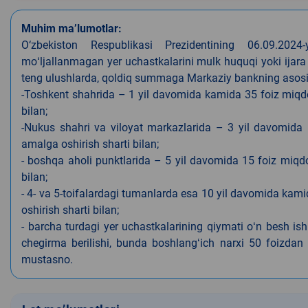
Muhim ma’lumotlar:
O‘zbekiston Respublikasi Prezidentining 06.09.202
moʻljallanmagan yer uchastkalarini mulk huquqi yoki ijara
teng ulushlarda, qoldiq summaga Markaziy bankning asosiy s
-Toshkent shahrida – 1 yil davomida kamida 35 foiz miqdor
bilan;
-Nukus shahri va viloyat markazlarida – 3 yil davomida 
amalga oshirish sharti bilan;
- boshqa aholi punktlarida – 5 yil davomida 15 foiz miqdo
bilan;
- 4- va 5-toifalardagi tumanlarda esa 10 yil davomida kami
oshirish sharti bilan;
- barcha turdagi yer uchastkalarining qiymati oʻn besh is
chegirma berilishi, bunda boshlangʻich narxi 50 foizdan o
mustasno.