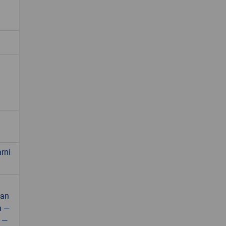
rni
dan
a —
a —