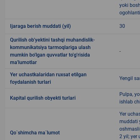
yoki bosh
ogohlanti
Ijaraga berish muddati (yil)
30
Qurilish ob'yektini tashqi muhandislik-
kommunikatsiya tarmoqlariga ulash
-
mumkin bo'lgan quvvatlar to'g'risida
ma'lumotlar
Yer uchastkalaridan ruxsat etilgan
Yengil s
foydalanish turlari
Pulpa, yo
Kapital qurilish obyekti turlari
ishlab ch
Yer uchas
muddati 
oshmasli
Qo`shimcha ma`lumot
2 yil; ye