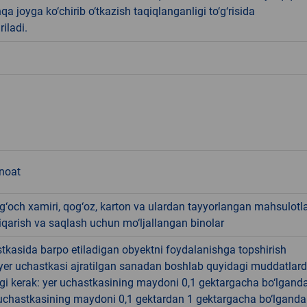
qa joyga ko‘chirib o‘tkazish taqiqlanganligi to‘g‘risida
riladi.
anoat
g‘och xamiri, qog‘oz, karton va ulardan tayyorlangan mahsulotla
iqarish va saqlash uchun mo‘ljallangan binolar
tkasida barpo etiladigan obyektni foydalanishga topshirish
yer uchastkasi ajratilgan sanadan boshlab quyidagi muddatlar
gi kerak: yer uchastkasining maydoni 0,1 gektargacha bo‘lgand
r uchastkasining maydoni 0,1 gektardan 1 gektargacha bo‘lgand