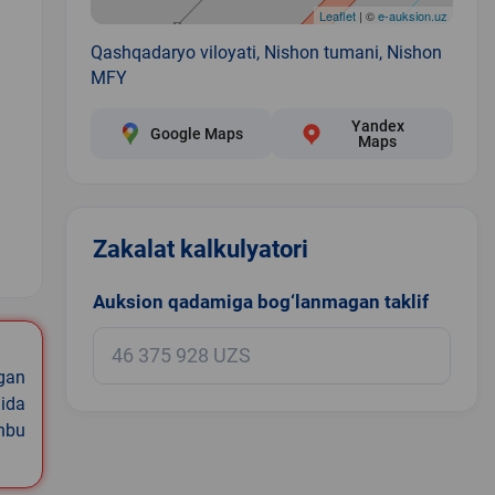
Leaflet
| ©
e-auksion.uz
Qashqadaryo viloyati, Nishon tumani, Nishon
MFY
Yandex
Google Maps
Maps
Zakalat kalkulyatori
1
Auksion qadamiga bog‘lanmagan taklif
igan
ida
shbu