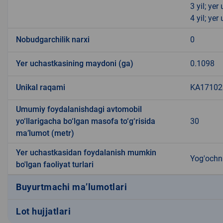
3 yil; ye
4 yil; ye
Nobudgarchilik narxi
0
Yer uchastkasining maydoni (ga)
0.1098
Unikal raqami
KA171023
Umumiy foydalanishdagi avtomobil
yo‘llarigacha bo‘lgan masofa to‘g‘risida
30
ma’lumot (metr)
Yer uchastkasidan foydalanish mumkin
Yog'ochni
bo'lgan faoliyat turlari
Buyurtmachi ma’lumotlari
Lot hujjatlari