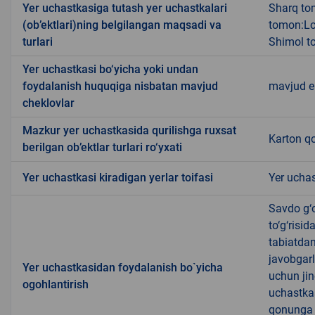
Yer uchastkasiga tutash yer uchastkalari
Sharq tom
(ob’ektlari)ning belgilangan maqsadi va
tomon:Loy
turlari
Shimol to
Yer uchastkasi bo‘yicha yoki undan
foydalanish huquqiga nisbatan mavjud
mavjud 
cheklovlar
Mazkur yer uchastkasida qurilishga ruxsat
Karton qo
berilgan ob’ektlar turlari ro‘yxati
Yer uchastkasi kiradigan yerlar toifasi
Yer uchas
Savdo g‘o
to‘g‘risi
tabiatda
javobgarl
Yer uchastkasidan foydalanish bo`yicha
uchun jin
ogohlantirish
uchastkas
qonunga x