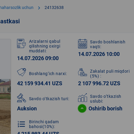
chevron_right
shaharsozlik uchun
24132638
astkasi
Arizalarni qabul
Savdo boshlanish
qilishning oxirgi
vaqti:
muddati:
14.07.2026 10:00
14.07.2026 09:00
Zakalat puli miqdori
Boshlang‘ich narxi:
(5%)
:
42 159 934.41 UZS
2 107 996.72 UZS
Savdo o‘tkazish
Savdo o‘tkazish turi:
uslubi:
Auksion
Oshirib borish
Birinchi qadam
format_list_numbered
bahosi(10%):
4 215 993.44 UZS