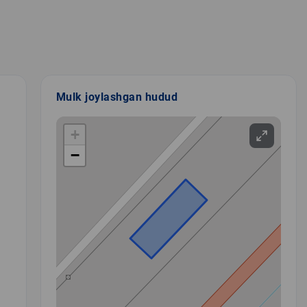
Mulk joylashgan hudud
+
−