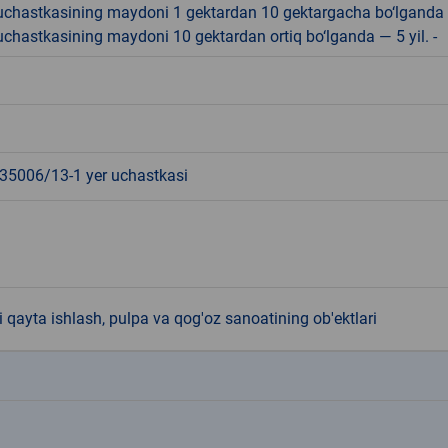
r uchastkasining maydoni 1 gektardan 10 gektargacha bo‘lganda
r uchastkasining maydoni 10 gektardan ortiq bo‘lganda — 5 yil. -
5006/13-1 yer uchastkasi
 qayta ishlash, pulpa va qog'oz sanoatining ob'ektlari
k
k