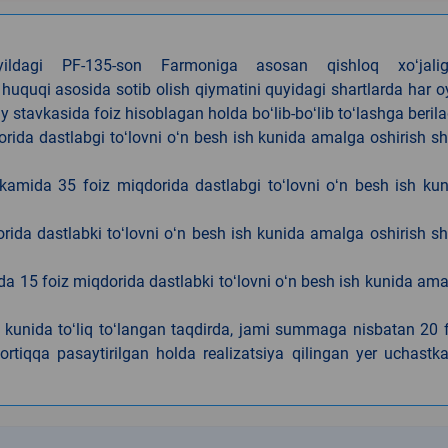
4-yildagi PF-135-son Farmoniga asosan qishloq xoʻjalig
 huquqi asosida sotib olish qiymatini quyidagi shartlarda har 
tavkasida foiz hisoblagan holda boʻlib-boʻlib toʻlashga berila
ida dastlabgi toʻlovni oʻn besh ish kunida amalga oshirish sh
kamida 35 foiz miqdorida dastlabgi toʻlovni oʻn besh ish ku
rida dastlabki toʻlovni oʻn besh ish kunida amalga oshirish sh
da 15 foiz miqdorida dastlabki toʻlovni oʻn besh ish kunida am
h kunida toʻliq toʻlangan taqdirda, jami summaga nisbatan 20 
rtiqqa pasaytirilgan holda realizatsiya qilingan yer uchastka