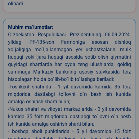
olinadi.
Muhim ma’lumotlar:
O`zbekiston Respublikasi Prezidentining 06.09.2024-
yildagi PF-135-son Farmoniga asosan qishloq
xo`jaligiga mo`ljallanmagan yer uchastkalarini mulk
huquqi yoki ijara huquqi asosida sotib olish qiymatini
quyidagi shartlarda har oyda teng ulushlarda, qoldiq
summaga Markaziy bankning asosiy stavkasida foiz
hisoblagan holda bo`lib-bo`lib to`lashga beriladi:
-Toshkent shahrida - 1 yil davomida kamida 35 foiz
miqdorida dastlabgi to`lovni o`n besh ish kunida
amalga oshirish sharti bilan;
-Nukus shahri va viloyat markazlarida - 3 yil davomida
kamida 35 foiz miqdorida dastlabgi to`lovni o`n besh
ish kunida amalga oshirish sharti bilan;
- boshqa aholi punktlarida - 5 yil davomida 15 foiz
miqdorida dastlabki to`lovni o`n besh ish kunida