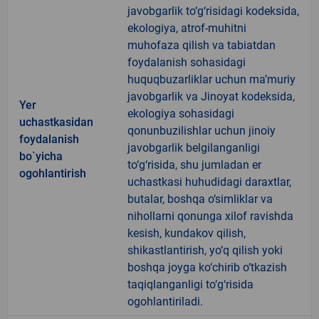
javobgarlik to‘g‘risidagi kodeksida,
ekologiya, atrof-muhitni
muhofaza qilish va tabiatdan
foydalanish sohasidagi
huquqbuzarliklar uchun ma’muriy
javobgarlik va Jinoyat kodeksida,
Yer
ekologiya sohasidagi
uchastkasidan
qonunbuzilishlar uchun jinoiy
foydalanish
javobgarlik belgilanganligi
bo`yicha
to‘g‘risida, shu jumladan er
ogohlantirish
uchastkasi huhudidagi daraxtlar,
butalar, boshqa o‘simliklar va
nihollarni qonunga xilof ravishda
kesish, kundakov qilish,
shikastlantirish, yo‘q qilish yoki
boshqa joyga ko‘chirib o‘tkazish
taqiqlanganligi to‘g‘risida
ogohlantiriladi.