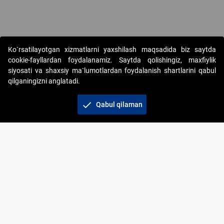
Ko`rsatilayotgan xizmatlarni yaxshilash maqsadida biz saytda
cookie-fayllardan foydalanamiz. Saytda qolishingiz, maxfiylik
siyosati va shaxsiy ma`lumotlardan foydalanish shartlarini qabul
qilganingizni anglatadi.
Copyright © 2017-2026. "Elektron onlayn-auksionlarni
tashkil etish" AJ. Barcha huquqlar himoyalangan
check
Qabul qilaman
To‘lov usullari