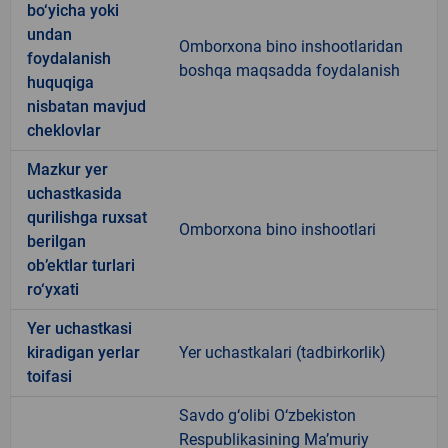
bo‘yicha yoki
undan
Omborxona bino inshootlaridan
foydalanish
boshqa maqsadda foydalanish
huquqiga
nisbatan mavjud
cheklovlar
Mazkur yer
uchastkasida
qurilishga ruxsat
Omborxona bino inshootlari
berilgan
ob’ektlar turlari
ro‘yxati
Yer uchastkasi
kiradigan yerlar
Yer uchastkalari (tadbirkorlik)
toifasi
Savdo g‘olibi O‘zbekiston
Respublikasining Ma’muriy