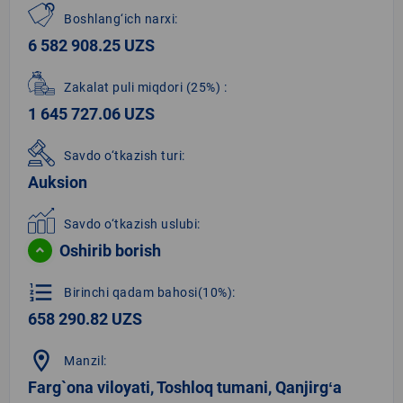
Boshlang‘ich narxi:
6 582 908.25 UZS
Zakalat puli miqdori
(25%)
:
1 645 727.06 UZS
Savdo o‘tkazish turi:
Auksion
Savdo o‘tkazish uslubi:
Oshirib borish
format_list_numbered
Birinchi qadam bahosi(10%):
658 290.82 UZS
location_on
Manzil:
Farg`ona viloyati, Toshloq tumani, Qanjirgʻa