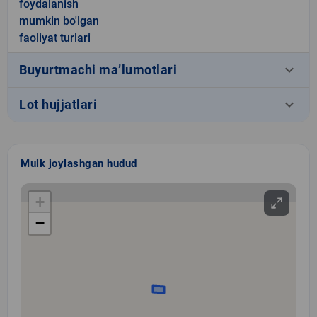
foydalanish
mumkin bo'lgan
faoliyat turlari
keyboard_arrow_down
Buyurtmachi ma’lumotlari
keyboard_arrow_down
Lot hujjatlari
Mulk joylashgan hudud
+
−