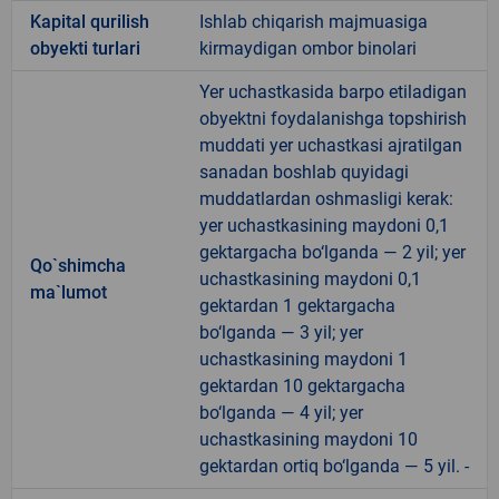
Kapital qurilish
Ishlab chiqarish majmuasiga
obyekti turlari
kirmaydigan ombor binolari
Yer uchastkasida barpo etiladigan
obyektni foydalanishga topshirish
muddati yer uchastkasi ajratilgan
sanadan boshlab quyidagi
muddatlardan oshmasligi kerak:
yer uchastkasining maydoni 0,1
gektargacha bo‘lganda — 2 yil; yer
Qo`shimcha
uchastkasining maydoni 0,1
ma`lumot
gektardan 1 gektargacha
bo‘lganda — 3 yil; yer
uchastkasining maydoni 1
gektardan 10 gektargacha
bo‘lganda — 4 yil; yer
uchastkasining maydoni 10
gektardan ortiq bo‘lganda — 5 yil. -