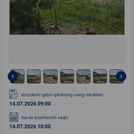
keyboard_arrow_left
keyboard_arrow_right
Item
1
Arizalarni qabul qilishning oxirgi muddati:
of
14.07.2026 09:00
8
Savdo boshlanish vaqti:
14.07.2026 10:00