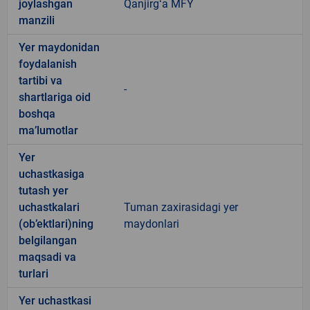
joylashgan
Qanjirgʻa MFY
manzili
Yer maydonidan
foydalanish
tartibi va
-
shartlariga oid
boshqa
ma’lumotlar
Yer
uchastkasiga
tutash yer
uchastkalari
Tuman zaxirasidagi yer
(ob’ektlari)ning
maydonlari
belgilangan
maqsadi va
turlari
Yer uchastkasi