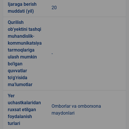
Ijaraga berish
20
muddati (yil)
Qurilish
ob'yektini tashqi
muhandislik-
kommunikatsiya
tarmoqlariga
-
ulash mumkin
bo'lgan
quvvatlar
to'g'risida
ma'lumotlar
Yer
uchastkalaridan
Omborlar va omborxona
ruxsat etilgan
maydonlari
foydalanish
turlari