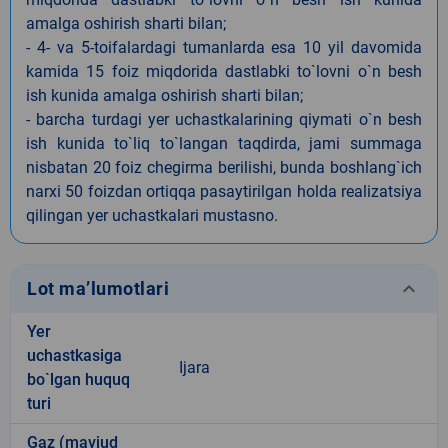
amalga oshirish sharti bilan;
- 4- va 5-toifalardagi tumanlarda esa 10 yil davomida
kamida 15 foiz miqdorida dastlabki to`lovni o`n besh
ish kunida amalga oshirish sharti bilan;
- barcha turdagi yer uchastkalarining qiymati o`n besh
ish kunida to`liq to`langan taqdirda, jami summaga
nisbatan 20 foiz chegirma berilishi, bunda boshlang`ich
narxi 50 foizdan ortiqqa pasaytirilgan holda realizatsiya
qilingan yer uchastkalari mustasno.
keyboard_arrow_down
Lot ma’lumotlari
Yer
uchastkasiga
Ijara
bo`lgan huquq
turi
Gaz (mavjud