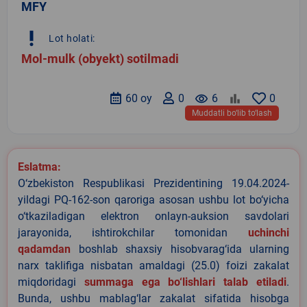
MFY
priority_high
Lot holati:
Mol-mulk (obyekt) sotilmadi
60 oy
0
remove_red_eye
6
0
Muddatli bo‘lib to‘lash
Eslatma:
O‘zbekiston Respublikasi Prezidentining 19.04.2024-
yildagi PQ-162-son qaroriga asosan ushbu lot bo‘yicha
o‘tkaziladigan elektron onlayn-auksion savdolari
jarayonida, ishtirokchilar tomonidan
uchinchi
qadamdan
boshlab shaxsiy hisobvarag‘ida ularning
narx taklifiga nisbatan amaldagi (25.0) foizi zakalat
miqdoridagi
summaga ega bo‘lishlari talab etiladi
.
Bunda, ushbu mablag‘lar zakalat sifatida hisobga