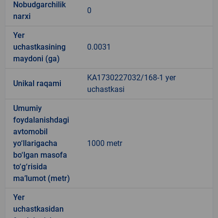
Nobudgarchilik
0
narxi
Yer
uchastkasining
0.0031
maydoni (ga)
KA1730227032/168-1 yer
Unikal raqami
uchastkasi
Umumiy
foydalanishdagi
avtomobil
yo‘llarigacha
1000 metr
bo‘lgan masofa
to‘g‘risida
ma’lumot (metr)
Yer
uchastkasidan