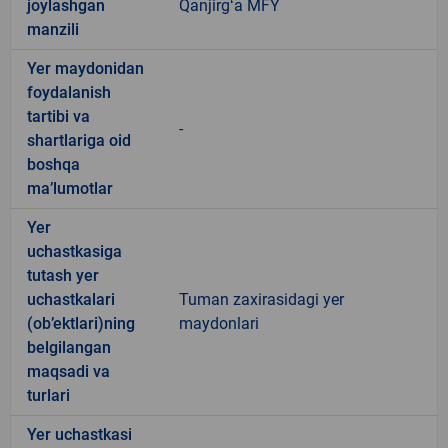
joylashgan
Qanjirgʻa MFY
manzili
Yer maydonidan
foydalanish
tartibi va
-
shartlariga oid
boshqa
ma’lumotlar
Yer
uchastkasiga
tutash yer
uchastkalari
Tuman zaxirasidagi yer
(ob’ektlari)ning
maydonlari
belgilangan
maqsadi va
turlari
Yer uchastkasi