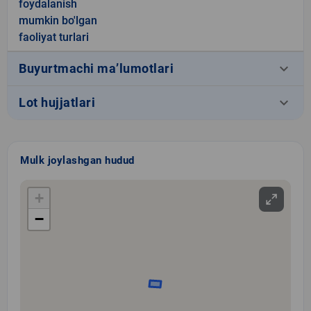
foydalanish
mumkin bo'lgan
faoliyat turlari
keyboard_arrow_down
Buyurtmachi ma’lumotlari
keyboard_arrow_down
Lot hujjatlari
Mulk joylashgan hudud
+
−