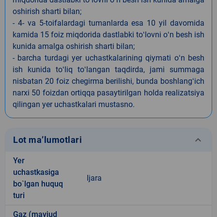
oshirish sharti bilan;
- 4- va 5-toifalardagi tumanlarda esa 10 yil davomida
kamida 15 foiz miqdorida dastlabki toʻlovni oʻn besh ish
kunida amalga oshirish sharti bilan;
- barcha turdagi yer uchastkalarining qiymati oʻn besh
ish kunida toʻliq toʻlangan taqdirda, jami summaga
nisbatan 20 foiz chegirma berilishi, bunda boshlangʻich
narxi 50 foizdan ortiqqa pasaytirilgan holda realizatsiya
qilingan yer uchastkalari mustasno.
keyboard_arrow_down
Lot ma’lumotlari
Yer
uchastkasiga
Ijara
bo`lgan huquq
turi
Gaz (mavjud