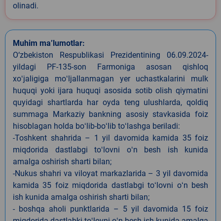
olinadi.
Muhim ma’lumotlar:
O‘zbekiston Respublikasi Prezidentining 06.09.2024-
yildagi PF-135-son Farmoniga asosan qishloq
xoʻjaligiga moʻljallanmagan yer uchastkalarini mulk
huquqi yoki ijara huquqi asosida sotib olish qiymatini
quyidagi shartlarda har oyda teng ulushlarda, qoldiq
summaga Markaziy bankning asosiy stavkasida foiz
hisoblagan holda boʻlib-boʻlib toʻlashga beriladi:
-Toshkent shahrida – 1 yil davomida kamida 35 foiz
miqdorida dastlabgi toʻlovni oʻn besh ish kunida
amalga oshirish sharti bilan;
-Nukus shahri va viloyat markazlarida – 3 yil davomida
kamida 35 foiz miqdorida dastlabgi toʻlovni oʻn besh
ish kunida amalga oshirish sharti bilan;
- boshqa aholi punktlarida – 5 yil davomida 15 foiz
miqdorida dastlabki toʻlovni oʻn besh ish kunida amalga