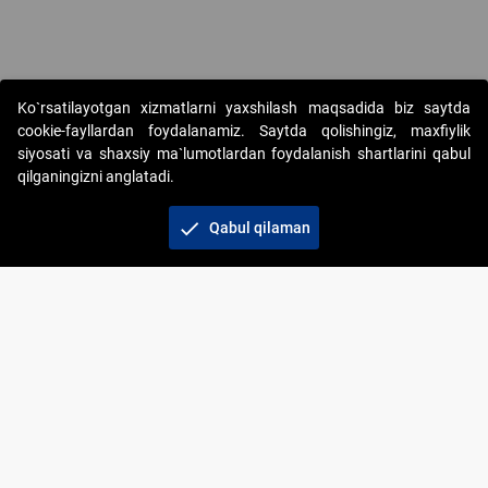
Ko`rsatilayotgan xizmatlarni yaxshilash maqsadida biz saytda
cookie-fayllardan foydalanamiz. Saytda qolishingiz, maxfiylik
siyosati va shaxsiy ma`lumotlardan foydalanish shartlarini qabul
qilganingizni anglatadi.
Copyright © 2017-2026. "Elektron onlayn-auksionlarni
tashkil etish" AJ. Barcha huquqlar himoyalangan
check
Qabul qilaman
To‘lov usullari