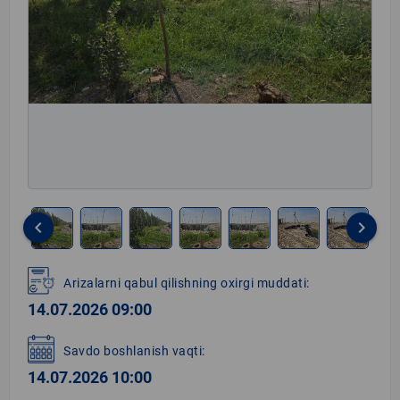
keyboard_arrow_left
keyboard_arrow_right
Item
1
Arizalarni qabul qilishning oxirgi muddati:
of
14.07.2026 09:00
8
Savdo boshlanish vaqti:
14.07.2026 10:00