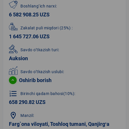
Boshlang‘ich narxi:
6 582 908.25 UZS
Zakalat puli miqdori
(25%)
:
1 645 727.06 UZS
Savdo o‘tkazish turi:
Auksion
Savdo o‘tkazish uslubi:
Oshirib borish
format_list_numbered
Birinchi qadam bahosi(10%):
658 290.82 UZS
location_on
Manzil:
Farg`ona viloyati, Toshloq tumani, Qanjirgʻa