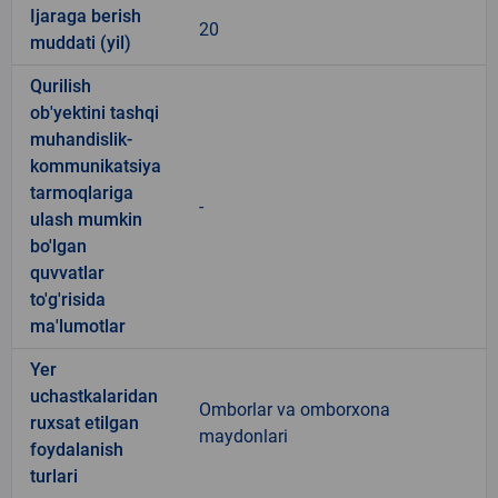
Ijaraga berish
20
muddati (yil)
Qurilish
ob'yektini tashqi
muhandislik-
kommunikatsiya
tarmoqlariga
-
ulash mumkin
bo'lgan
quvvatlar
to'g'risida
ma'lumotlar
Yer
uchastkalaridan
Omborlar va omborxona
ruxsat etilgan
maydonlari
foydalanish
turlari