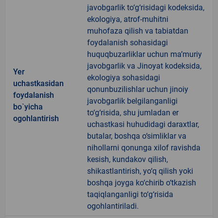
javobgarlik to‘g‘risidagi kodeksida,
ekologiya, atrof-muhitni
muhofaza qilish va tabiatdan
foydalanish sohasidagi
huquqbuzarliklar uchun ma’muriy
javobgarlik va Jinoyat kodeksida,
Yer
ekologiya sohasidagi
uchastkasidan
qonunbuzilishlar uchun jinoiy
foydalanish
javobgarlik belgilanganligi
bo`yicha
to‘g‘risida, shu jumladan er
ogohlantirish
uchastkasi huhudidagi daraxtlar,
butalar, boshqa o‘simliklar va
nihollarni qonunga xilof ravishda
kesish, kundakov qilish,
shikastlantirish, yo‘q qilish yoki
boshqa joyga ko‘chirib o‘tkazish
taqiqlanganligi to‘g‘risida
ogohlantiriladi.