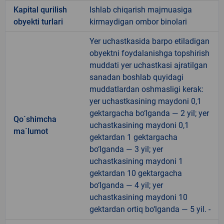
Kapital qurilish
Ishlab chiqarish majmuasiga
obyekti turlari
kirmaydigan ombor binolari
Yer uchastkasida barpo etiladigan
obyektni foydalanishga topshirish
muddati yer uchastkasi ajratilgan
sanadan boshlab quyidagi
muddatlardan oshmasligi kerak:
yer uchastkasining maydoni 0,1
gektargacha bo‘lganda — 2 yil; yer
Qo`shimcha
uchastkasining maydoni 0,1
ma`lumot
gektardan 1 gektargacha
bo‘lganda — 3 yil; yer
uchastkasining maydoni 1
gektardan 10 gektargacha
bo‘lganda — 4 yil; yer
uchastkasining maydoni 10
gektardan ortiq bo‘lganda — 5 yil. -