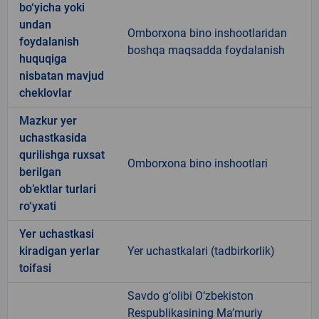
bo‘yicha yoki
undan
Omborxona bino inshootlaridan
foydalanish
boshqa maqsadda foydalanish
huquqiga
nisbatan mavjud
cheklovlar
Mazkur yer
uchastkasida
qurilishga ruxsat
Omborxona bino inshootlari
berilgan
ob’ektlar turlari
ro‘yxati
Yer uchastkasi
kiradigan yerlar
Yer uchastkalari (tadbirkorlik)
toifasi
Savdo g‘olibi O‘zbekiston
Respublikasining Ma’muriy