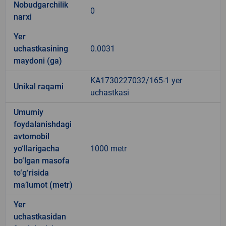
Nobudgarchilik
0
narxi
Yer
uchastkasining
0.0031
maydoni (ga)
KA1730227032/165-1 yer
Unikal raqami
uchastkasi
Umumiy
foydalanishdagi
avtomobil
yo‘llarigacha
1000 metr
bo‘lgan masofa
to‘g‘risida
ma’lumot (metr)
Yer
uchastkasidan