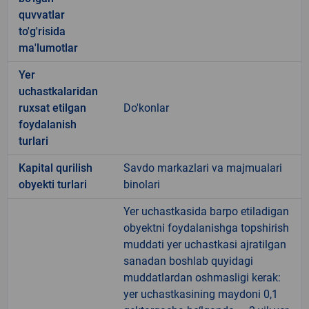
quvvatlar
to'g'risida
ma'lumotlar
Yer
uchastkalaridan
ruxsat etilgan
Do'konlar
foydalanish
turlari
Kapital qurilish
Savdo markazlari va majmualari
obyekti turlari
binolari
Yer uchastkasida barpo etiladigan
obyektni foydalanishga topshirish
muddati yer uchastkasi ajratilgan
sanadan boshlab quyidagi
muddatlardan oshmasligi kerak:
yer uchastkasining maydoni 0,1