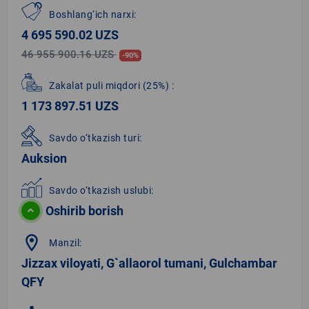
Boshlang‘ich narxi:
4 695 590.02 UZS
46 955 900.16 UZS
-90%
Zakalat puli miqdori
(25%)
:
1 173 897.51 UZS
Savdo o‘tkazish turi:
Auksion
Savdo o‘tkazish uslubi:
Oshirib borish
location_on
Manzil:
Jizzax viloyati, G`allaorol tumani, Gulchambar
QFY