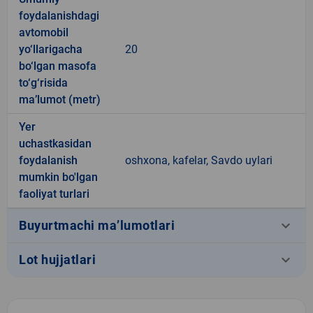
foydalanishdagi
avtomobil
yo‘llarigacha
20
bo‘lgan masofa
to‘g‘risida
ma’lumot (metr)
Yer
uchastkasidan
foydalanish
oshxona, kafelar, Savdo uylari
mumkin bo'lgan
faoliyat turlari
keyboard_arrow_down
Buyurtmachi ma’lumotlari
keyboard_arrow_down
Lot hujjatlari