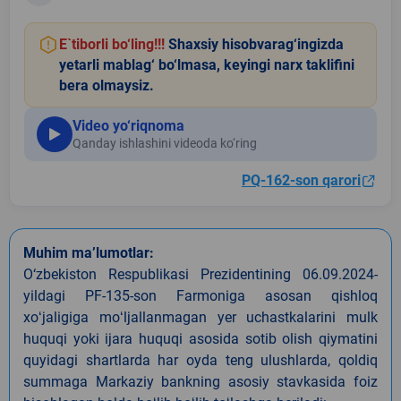
E`tiborli bo‘ling!!!
Shaxsiy hisobvarag‘ingizda
yetarli mablag‘ bo‘lmasa, keyingi narx taklifini
bera olmaysiz.
Video yo‘riqnoma
Qanday ishlashini videoda ko‘ring
PQ-162-son qarori
Muhim ma’lumotlar:
O‘zbekiston Respublikasi Prezidentining 06.09.2024-
yildagi PF-135-son Farmoniga asosan qishloq
xoʻjaligiga moʻljallanmagan yer uchastkalarini mulk
huquqi yoki ijara huquqi asosida sotib olish qiymatini
quyidagi shartlarda har oyda teng ulushlarda, qoldiq
summaga Markaziy bankning asosiy stavkasida foiz