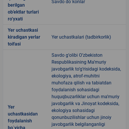
Savdo do`konlar
berilgan
ob’ektlar turlari
ro‘yxati
Yer uchastkasi
kiradigan yerlar
Yer uchastkalari (tadbirkorlik)
toifasi
Savdo g‘olibi O‘zbekiston
Respublikasining Ma’muriy
javobgarlik to‘g‘risidagi kodeksida,
ekologiya, atrof-muhitni
muhofaza qilish va tabiatdan
foydalanish sohasidagi
huquqbuzarliklar uchun ma’muriy
javobgarlik va Jinoyat kodeksida,
Yer
ekologiya sohasidagi
uchastkasidan
qonunbuzilishlar uchun jinoiy
foydalanish
javobgarlik belgilanganligi
bo`yicha