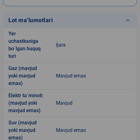
keyboard_arrow_down
Lot ma’lumotlari
Yer
uchastkasiga
Ijara
bo`lgan huquq
turi
Gaz (mavjud
yoki mavjud
Mavjud emas
emas)
Elektr ta`minoti
(mavjud yoki
Mavjud
mavjud emas)
Suv (mavjud
yoki mavjud
Mavjud emas
emas)