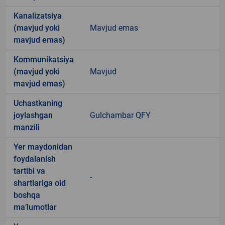
Kanalizatsiya
(mavjud yoki
Mavjud emas
mavjud emas)
Kommunikatsiya
(mavjud yoki
Mavjud
mavjud emas)
Uchastkaning
joylashgan
Gulchambar QFY
manzili
Yer maydonidan
foydalanish
tartibi va
-
shartlariga oid
boshqa
ma’lumotlar