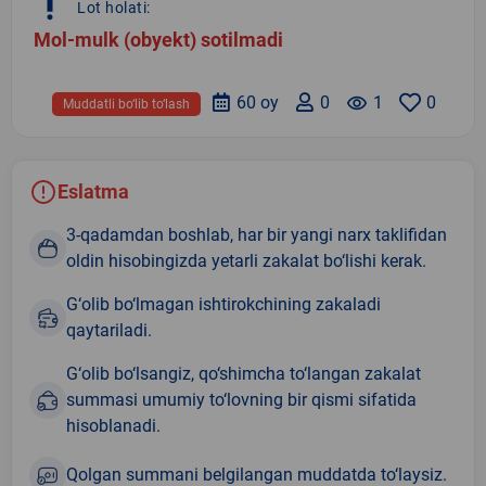
priority_high
Lot holati:
Mol-mulk (obyekt) sotilmadi
60 oy
0
remove_red_eye
1
0
Muddatli bo‘lib to‘lash
Eslatma
3-qadamdan boshlab, har bir yangi narx taklifidan
oldin hisobingizda yetarli zakalat bo‘lishi kerak.
G‘olib bo‘lmagan ishtirokchining zakaladi
qaytariladi.
G‘olib bo‘lsangiz, qo‘shimcha to‘langan zakalat
summasi umumiy to‘lovning bir qismi sifatida
hisoblanadi.
Qolgan summani belgilangan muddatda to‘laysiz.