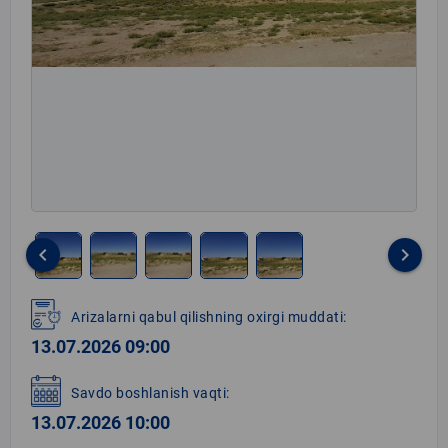
keyboard_arrow_left
keyboard_arrow_right
Item
1
Arizalarni qabul qilishning oxirgi muddati:
of
13.07.2026 09:00
5
Savdo boshlanish vaqti:
13.07.2026 10:00