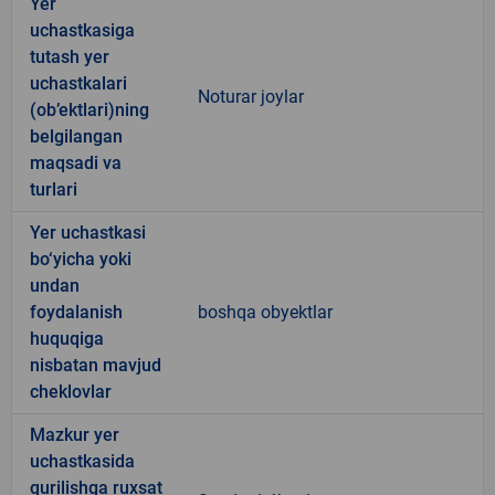
Yer
uchastkasiga
tutash yer
uchastkalari
Noturar joylar
(ob’ektlari)ning
belgilangan
maqsadi va
turlari
Yer uchastkasi
bo‘yicha yoki
undan
foydalanish
boshqa obyektlar
huquqiga
nisbatan mavjud
cheklovlar
Mazkur yer
uchastkasida
qurilishga ruxsat