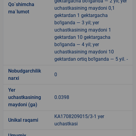
gektargacha bo‘lganda — 2 yil; yer
Qo`shimcha
uchastkasining maydoni 0,1
ma`lumot
gektardan 1 gektargacha
bo‘lganda — 3 yil; yer
uchastkasining maydoni 1
gektardan 10 gektargacha
bo‘lganda — 4 yil; yer
uchastkasining maydoni 10
gektardan ortiq bo‘lganda — 5 yil. -
Nobudgarchilik
0
narxi
Yer
uchastkasining
0.0398
maydoni (ga)
KA1708209015/3-1 yer
Unikal raqami
uchastkasi
Umumiy