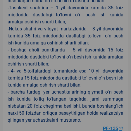
hisoblagan holda boʻlib-boʻlib toʻlashga beriladi:
-Toshkent shahrida – 1 yil davomida kamida 35 foiz
miqdorida dastlabgi toʻlovni oʻn besh ish kunida
amalga oshirish sharti bilan;
-Nukus shahri va viloyat markazlarida – 3 yil davomida
kamida 35 foiz miqdorida dastlabgi toʻlovni oʻn besh
ish kunida amalga oshirish sharti bilan;
- boshqa aholi punktlarida – 5 yil davomida 15 foiz
miqdorida dastlabki toʻlovni oʻn besh ish kunida amalga
oshirish sharti bilan;
- 4- va 5-toifalardagi tumanlarda esa 10 yil davomida
kamida 15 foiz miqdorida dastlabki toʻlovni oʻn besh ish
kunida amalga oshirish sharti bilan;
- barcha turdagi yer uchastkalarining qiymati oʻn besh
ish kunida toʻliq toʻlangan taqdirda, jami summaga
nisbatan 20 foiz chegirma berilishi, bunda boshlangʻich
narxi 50 foizdan ortiqqa pasaytirilgan holda realizatsiya
qilingan yer uchastkalari mustasno.
PF-135