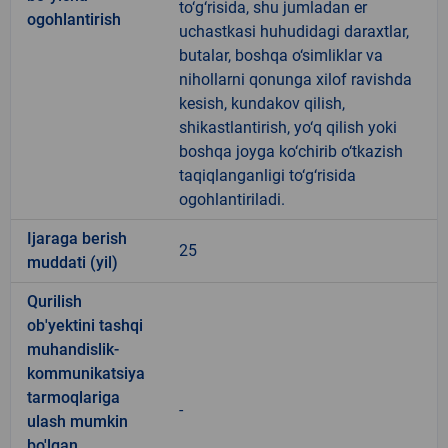
to‘g‘risida, shu jumladan er
ogohlantirish
uchastkasi huhudidagi daraxtlar,
butalar, boshqa o‘simliklar va
nihollarni qonunga xilof ravishda
kesish, kundakov qilish,
shikastlantirish, yo‘q qilish yoki
boshqa joyga ko‘chirib o‘tkazish
taqiqlanganligi to‘g‘risida
ogohlantiriladi.
Ijaraga berish
25
muddati (yil)
Qurilish
ob'yektini tashqi
muhandislik-
kommunikatsiya
tarmoqlariga
-
ulash mumkin
bo'lgan