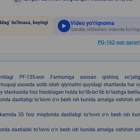
Video yo‘riqnoma
blag‘ bo‘lmasa, keyingi
Qanday ishlashini videoda ko‘ring
PQ-162-son qarori
4-yildagi PF-135-son Farmoniga asosan qishloq xoʻjalig
 huquqi asosida sotib olish qiymatini quyidagi shartlarda har 
tavkasida foiz hisoblagan holda boʻlib-boʻlib toʻlashga berila
ida dastlabgi toʻlovni oʻn besh ish kunida amalga oshirish sh
kamida 35 foiz miqdorida dastlabgi toʻlovni oʻn besh ish ku
rida dastlabki toʻlovni oʻn besh ish kunida amalga oshirish sh