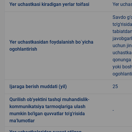
Yer uchastkasi kiradigan yerlar toifasi
Yer uchas
Savdo g‘o
to‘g‘risi
tabiatda
javobgarl
Yer uchastkasidan foydalanish bo`yicha
uchun jin
ogohlantirish
uchastkas
qonunga x
yoki bosh
ogohlanti
Ijaraga berish muddati (yil)
25
Qurilish ob'yektini tashqi muhandislik-
kommunikatsiya tarmoqlariga ulash
-
mumkin bo'lgan quvvatlar to'g'risida
ma'lumotlar