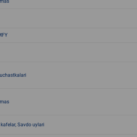
emas
MFY
 uchastkalari
emas
kafelar, Savdo uylari