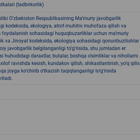
tkalari (tadbirkorlik)
libi O‘zbekiston Respublikasining Ma’muriy javobgarlik
dagi kodeksida, ekologiya, atrof-muhitni muhofaza qilish va
n foydalanish sohasidagi huquqbuzarliklar uchun ma’muriy
ik va Jinoyat kodeksida, ekologiya sohasidagi qonunbuzilishlar
oiy javobgarlik belgilanganligi to‘g‘risida, shu jumladan er
i huhudidagi daraxtlar, butalar, boshqa o‘simliklar va nihollarni
ilof ravishda kesish, kundakov qilish, shikastlantirish, yo‘q qili
qa joyga ko‘chirib o‘tkazish taqiqlanganligi to‘g‘risida
riladi.