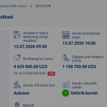
chevron_right
shaharsozlik uchun
24131378
stkasi
Arizalarni qabul
Savdo boshlanish
qilishning oxirgi
vaqti:
muddati:
13.07.2026 10:00
13.07.2026 09:00
Zakalat puli miqdori
Boshlang‘ich narxi:
(25%)
:
4 635 000.00 UZS
1 158 750.00 UZS
31 412 520.00 UZS
-85%
Savdo o‘tkazish
Savdo o‘tkazish turi:
uslubi:
Auksion
Oshirib borish
location_on
Manzil: