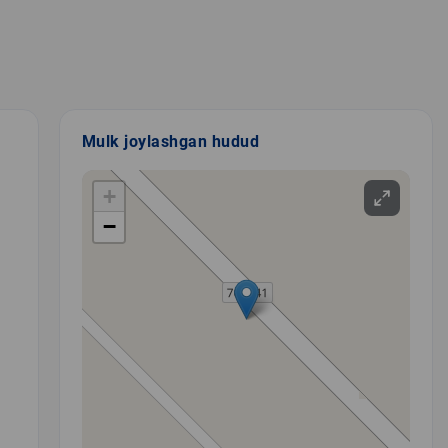
Mulk joylashgan hudud
+
−