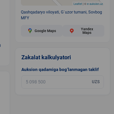
Leaflet
| ©
e-auksion.uz
Qashqadaryo viloyati, G`uzor tumani, Sovbog
MFY
Yandex
Google Maps
Maps
0
Zakalat kalkulyatori
Auksion qadamiga bog‘lanmagan taklif
UZS
.