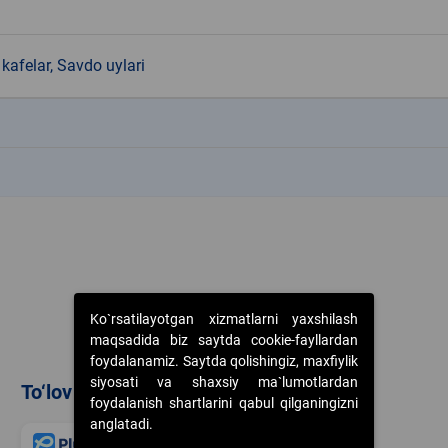
kafelar, Savdo uylari
k
k
Ko`rsatilayotgan xizmatlarni yaxshilash
maqsadida biz saytda cookie-fayllardan
foydalanamiz. Saytda qolishingiz, maxfiylik
siyosati va shaxsiy ma`lumotlardan
To‘lov usullari
foydalanish shartlarini qabul qilganingizni
anglatadi.