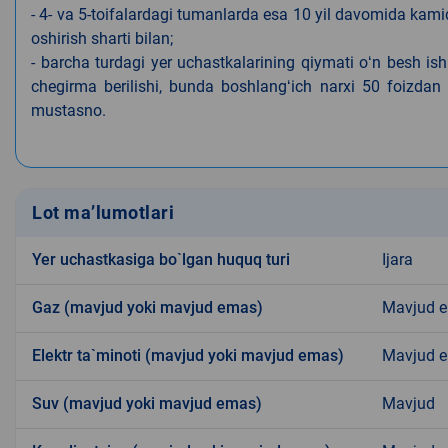
- 4- va 5-toifalardagi tumanlarda esa 10 yil davomida kami
oshirish sharti bilan;
- barcha turdagi yer uchastkalarining qiymati oʻn besh is
chegirma berilishi, bunda boshlangʻich narxi 50 foizdan o
mustasno.
Lot ma’lumotlari
Yer uchastkasiga bo`lgan huquq turi
Ijara
Gaz (mavjud yoki mavjud emas)
Mavjud 
Elektr ta`minoti (mavjud yoki mavjud emas)
Mavjud 
Suv (mavjud yoki mavjud emas)
Mavjud