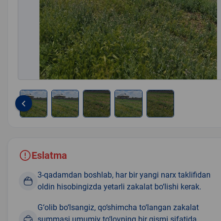
keyboard_arrow_left
Item
1
of
5
Eslatma
3-qadamdan boshlab, har bir yangi narx taklifidan
oldin hisobingizda yetarli zakalat bo‘lishi kerak.
G‘olib bo‘lsangiz, qo‘shimcha to‘langan zakalat
summasi umumiy to‘lovning bir qismi sifatida