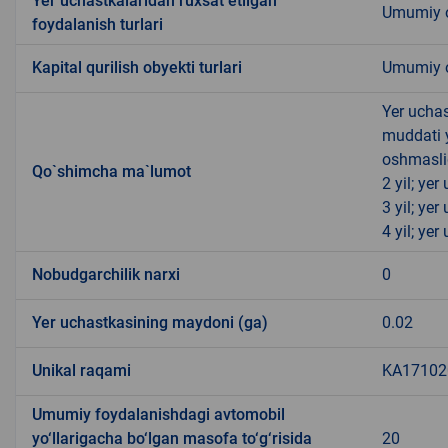
Yer uchastkalaridan ruxsat etilgan
Umumiy o
foydalanish turlari
Kapital qurilish obyekti turlari
Umumiy ov
Yer uchas
muddati 
oshmasli
Qo`shimcha ma`lumot
2 yil; ye
3 yil; ye
4 yil; ye
Nobudgarchilik narxi
0
Yer uchastkasining maydoni (ga)
0.02
Unikal raqami
KA171020
Umumiy foydalanishdagi avtomobil
yo‘llarigacha bo‘lgan masofa to‘g‘risida
20