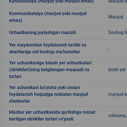
Kanalizatsiya (mavjud yoki mavjud emas)
Mavjud 
Kommunikatsiya (mavjud yoki mavjud
Mavjud
emas)
Uchastkaning joylashgan manzili
Sovbog 
Yer maydonidan foydalanish tartibi va
-
shartlariga oid boshqa ma’lumotlar
Yer uchastkasiga tutash yer uchastkalari
(ob’ektlari)ning belgilangan maqsadi va
bo'sh yer
turlari
Yer uchastkasi bo‘yicha yoki undan
foydalanish huquqiga nisbatan mavjud
mavjud 
cheklovlar
Mazkur yer uchastkasida qurilishga ruxsat
oshxona, 
berilgan ob’ektlar turlari ro‘yxati