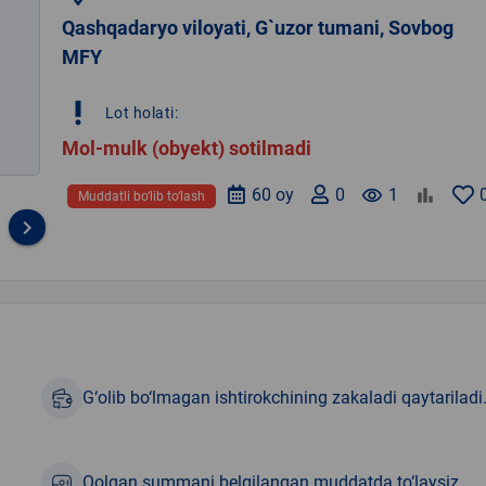
Qashqadaryo viloyati, G`uzor tumani, Sovbog
MFY
priority_high
Lot holati:
Mol-mulk (obyekt) sotilmadi
60 oy
0
remove_red_eye
1
Muddatli bo‘lib to‘lash
keyboard_arrow_right
G‘olib bo‘lmagan ishtirokchining zakaladi qaytariladi
Qolgan summani belgilangan muddatda to‘laysiz.