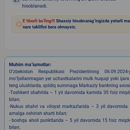
hisoblanadi.
E`tiborli bo‘ling!!!
Shaxsiy hisobvarag‘ingizda yetarli ma
narx taklifini bera olmaysiz.
Muhim ma’lumotlar:
O‘zbekiston Respublikasi Prezidentining 06.09.202
moʻljallanmagan yer uchastkalarini mulk huquqi yoki ijara
teng ulushlarda, qoldiq summaga Markaziy bankning asosiy s
-Toshkent shahrida – 1 yil davomida kamida 35 foiz miqdor
bilan;
-Nukus shahri va viloyat markazlarida – 3 yil davomida 
amalga oshirish sharti bilan;
- boshqa aholi punktlarida – 5 yil davomida 15 foiz miqdo
bilan;