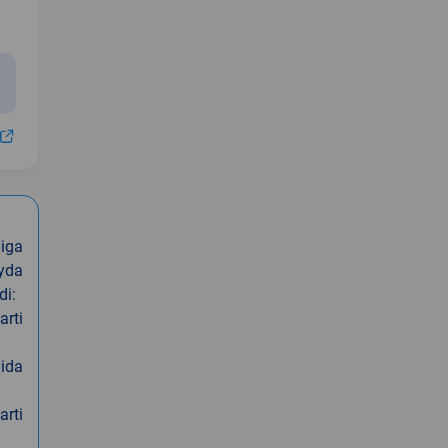
iga
oyda
di:
arti
nida
arti