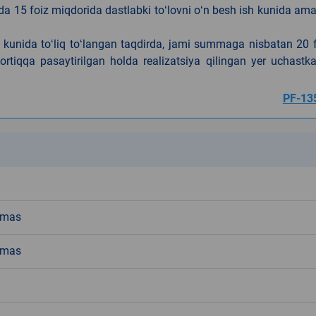
da 15 foiz miqdorida dastlabki toʻlovni oʻn besh ish kunida am
h kunida toʻliq toʻlangan taqdirda, jami summaga nisbatan 20 
rtiqqa pasaytirilgan holda realizatsiya qilingan yer uchastka
PF-13
k
emas
emas