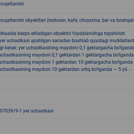
vqatlanish
qatlanish obyektlari (restoran, kafe, choyxona, bar va boshqal
tkasida barpo etiladigan obyektni foydalanishga topshirish
yer uchastkasi ajratilgan sanadan boshlab quyidagi muddatlar
gi kerak: yer uchastkasining maydoni 0,1 gektargacha bo‘lgand
r uchastkasining maydoni 0,1 gektardan 1 gektargacha bo‘lgand
r uchastkasining maydoni 1 gektardan 10 gektargacha bo‘lganda
r uchastkasining maydoni 10 gektardan ortiq bo‘lganda — 5 yil. -
7039/9-1 yer uchastkasi