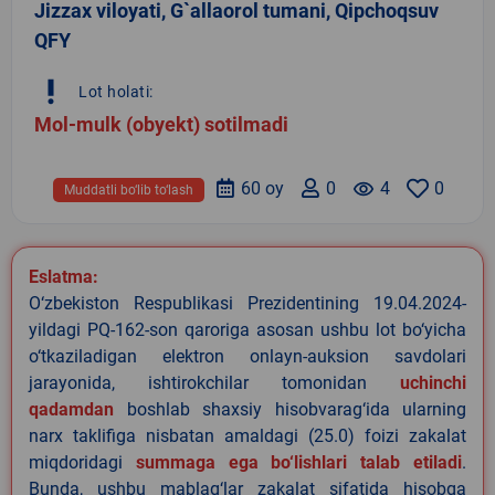
Jizzax viloyati, G`allaorol tumani, Qipchoqsuv
QFY
priority_high
Lot holati:
Mol-mulk (obyekt) sotilmadi
60 oy
0
remove_red_eye
4
0
Muddatli bo‘lib to‘lash
Eslatma:
O‘zbekiston Respublikasi Prezidentining 19.04.2024-
yildagi PQ-162-son qaroriga asosan ushbu lot bo‘yicha
o‘tkaziladigan elektron onlayn-auksion savdolari
jarayonida, ishtirokchilar tomonidan
uchinchi
qadamdan
boshlab shaxsiy hisobvarag‘ida ularning
narx taklifiga nisbatan amaldagi (25.0) foizi zakalat
miqdoridagi
summaga ega bo‘lishlari talab etiladi
.
Bunda, ushbu mablag‘lar zakalat sifatida hisobga