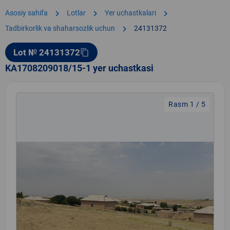
chevron_right
chevron_right
chevron_right
Asosiy sahifa
Lotlar
Yer uchastkalari
chevron_right
Tadbirkorlik va shaharsozlik uchun
24131372
Lot № 24131372
content_copy
KA1708209018/15-1 yer uchastkasi
Rasm 1 / 5