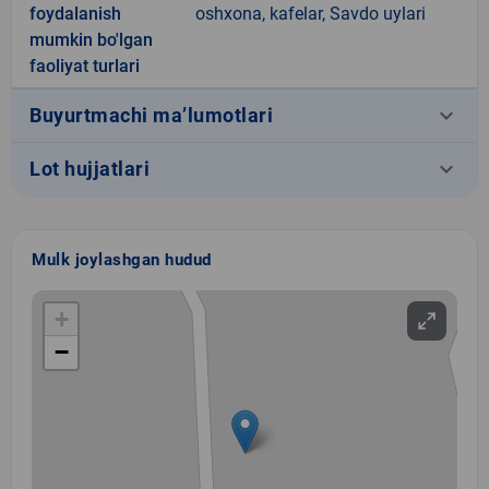
foydalanish
oshxona, kafelar, Savdo uylari
mumkin bo'lgan
faoliyat turlari
keyboard_arrow_down
Buyurtmachi ma’lumotlari
keyboard_arrow_down
Lot hujjatlari
Mulk joylashgan hudud
+
−