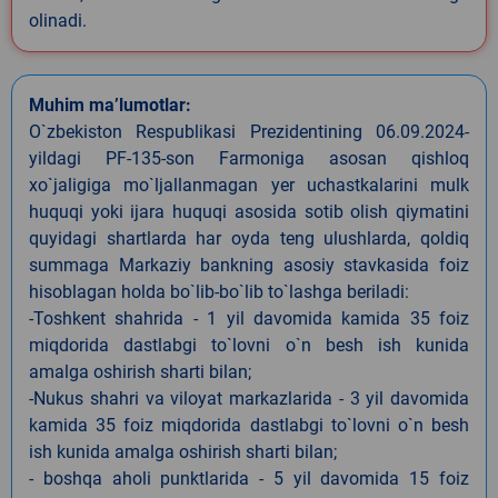
olinadi.
Muhim ma’lumotlar:
O`zbekiston Respublikasi Prezidentining 06.09.2024-
yildagi PF-135-son Farmoniga asosan qishloq
xo`jaligiga mo`ljallanmagan yer uchastkalarini mulk
huquqi yoki ijara huquqi asosida sotib olish qiymatini
quyidagi shartlarda har oyda teng ulushlarda, qoldiq
summaga Markaziy bankning asosiy stavkasida foiz
hisoblagan holda bo`lib-bo`lib to`lashga beriladi:
-Toshkent shahrida - 1 yil davomida kamida 35 foiz
miqdorida dastlabgi to`lovni o`n besh ish kunida
amalga oshirish sharti bilan;
-Nukus shahri va viloyat markazlarida - 3 yil davomida
kamida 35 foiz miqdorida dastlabgi to`lovni o`n besh
ish kunida amalga oshirish sharti bilan;
- boshqa aholi punktlarida - 5 yil davomida 15 foiz