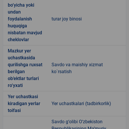
bo‘yicha yoki
undan
foydalanish
turar joy binosi
huquqiga
nisbatan mavjud
cheklovlar
Mazkur yer
uchastkasida
qurilishga ruxsat
Savdo va maishiy xizmat
berilgan
ko`rsatish
ob’ektlar turlari
ro‘yxati
Yer uchastkasi
kiradigan yerlar
Yer uchastkalari (tadbirkorlik)
toifasi
Savdo g‘olibi O‘zbekiston
Respublikasining Ma’muriy