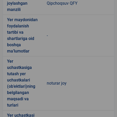
joylashgan
Qipchoqsuv QFY
manzili
Yer maydonidan
foydalanish
tartibi va
-
shartlariga oid
boshqa
ma’lumotlar
Yer
uchastkasiga
tutash yer
uchastkalari
noturar joy
(ob’ektlari)ning
belgilangan
maqsadi va
turlari
Yer uchastkasi