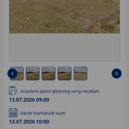
keyboard_arrow_left
keyboard_arrow_right
Item
1
Arizalarni qabul qilishning oxirgi muddati:
of
13.07.2026 09:00
5
Savdo boshlanish vaqti:
13.07.2026 10:00