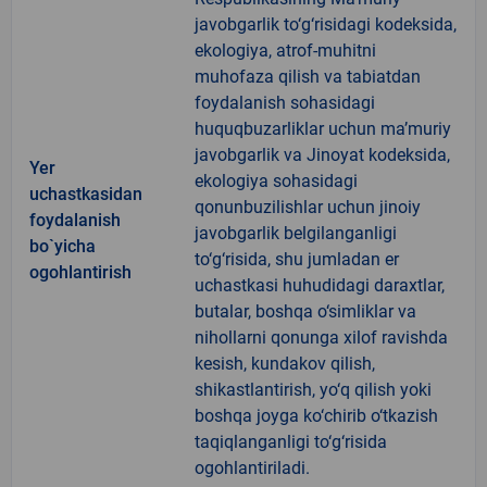
javobgarlik to‘g‘risidagi kodeksida,
ekologiya, atrof-muhitni
muhofaza qilish va tabiatdan
foydalanish sohasidagi
huquqbuzarliklar uchun ma’muriy
javobgarlik va Jinoyat kodeksida,
Yer
ekologiya sohasidagi
uchastkasidan
qonunbuzilishlar uchun jinoiy
foydalanish
javobgarlik belgilanganligi
bo`yicha
to‘g‘risida, shu jumladan er
ogohlantirish
uchastkasi huhudidagi daraxtlar,
butalar, boshqa o‘simliklar va
nihollarni qonunga xilof ravishda
kesish, kundakov qilish,
shikastlantirish, yo‘q qilish yoki
boshqa joyga ko‘chirib o‘tkazish
taqiqlanganligi to‘g‘risida
ogohlantiriladi.