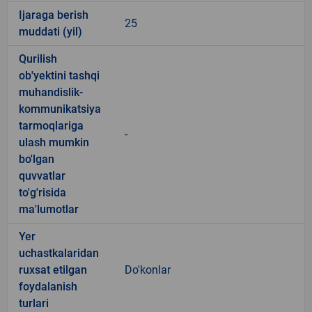
Ijaraga berish
25
muddati (yil)
Qurilish
ob'yektini tashqi
muhandislik-
kommunikatsiya
tarmoqlariga
-
ulash mumkin
bo'lgan
quvvatlar
to'g'risida
ma'lumotlar
Yer
uchastkalaridan
ruxsat etilgan
Do'konlar
foydalanish
turlari