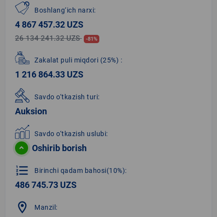
Boshlang‘ich narxi:
4 867 457.32 UZS
26 134 241.32 UZS
-81%
Zakalat puli miqdori
(25%)
:
1 216 864.33 UZS
Savdo o‘tkazish turi:
Auksion
Savdo o‘tkazish uslubi:
Oshirib borish
format_list_numbered
Birinchi qadam bahosi(10%):
486 745.73 UZS
location_on
Manzil: