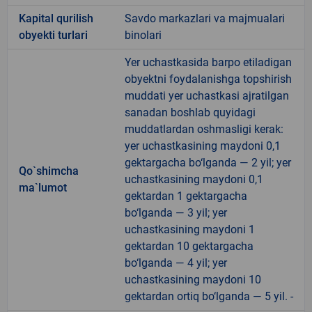
Kapital qurilish
Savdo markazlari va majmualari
obyekti turlari
binolari
Yer uchastkasida barpo etiladigan
obyektni foydalanishga topshirish
muddati yer uchastkasi ajratilgan
sanadan boshlab quyidagi
muddatlardan oshmasligi kerak:
yer uchastkasining maydoni 0,1
gektargacha bo‘lganda — 2 yil; yer
Qo`shimcha
uchastkasining maydoni 0,1
ma`lumot
gektardan 1 gektargacha
bo‘lganda — 3 yil; yer
uchastkasining maydoni 1
gektardan 10 gektargacha
bo‘lganda — 4 yil; yer
uchastkasining maydoni 10
gektardan ortiq bo‘lganda — 5 yil. -