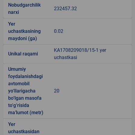
Nobudgarchilik
232457.32
narxi
Yer
uchastkasining
0.02
maydoni (ga)
KA1708209018/15-1 yer
Unikal raqami
uchastkasi
Umumiy
foydalanishdagi
avtomobil
yo‘llarigacha
20
bo‘lgan masofa
to‘g‘risida
ma’lumot (metr)
Yer
uchastkasidan