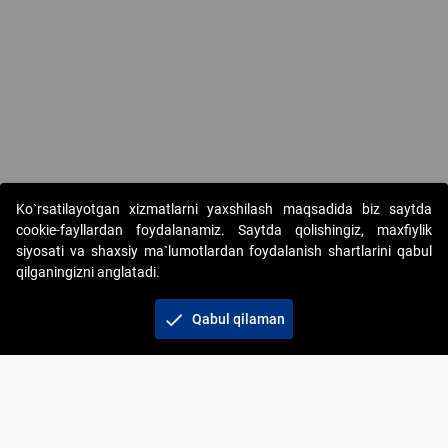
Copyright © 2017-2026. "Elektron onlayn-auksionlarni tashkil etish"
Ko`rsatilayotgan xizmatlarni yaxshilash maqsadida biz saytda
AJ. Barcha huquqlar himoyalangan
cookie-fayllardan foydalanamiz. Saytda qolishingiz, maxfiylik
siyosati va shaxsiy ma`lumotlardan foydalanish shartlarini qabul
qilganingizni anglatadi.
check
Qabul qilaman
+998 71 202-21-11
Veb-saytdagi axborot materiallaridan boshqa
shaxslar foydalanganda jamiyatning korporativ veb-
saytiga majburiy havolalar ko‘rsatilishi kerak