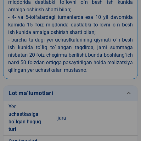
miqdorida dastlabki to`lovni o`n besh ish kunida
amalga oshirish sharti bilan;
- 4- va 5-toifalardagi tumanlarda esa 10 yil davomida
kamida 15 foiz miqdorida dastlabki to`lovni o`n besh
ish kunida amalga oshirish sharti bilan;
- barcha turdagi yer uchastkalarining qiymati o`n besh
ish kunida to`liq to`langan taqdirda, jami summaga
nisbatan 20 foiz chegirma berilishi, bunda boshlang`ich
narxi 50 foizdan ortiqqa pasaytirilgan holda realizatsiya
qilingan yer uchastkalari mustasno.
keyboard_arrow_down
Lot ma’lumotlari
Yer
uchastkasiga
Ijara
bo`lgan huquq
turi