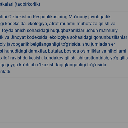
tkalari (tadbirkorlik)
libi O‘zbekiston Respublikasining Ma’muriy javobgarlik
dagi kodeksida, ekologiya, atrof-muhitni muhofaza qilish va
n foydalanish sohasidagi huquqbuzarliklar uchun ma’muriy
ik va Jinoyat kodeksida, ekologiya sohasidagi qonunbuzilishlar
oiy javobgarlik belgilanganligi to‘g‘risida, shu jumladan er
i huhudidagi daraxtlar, butalar, boshqa o‘simliklar va nihollarni
ilof ravishda kesish, kundakov qilish, shikastlantirish, yo‘q qili
qa joyga ko‘chirib o‘tkazish taqiqlanganligi to‘g‘risida
riladi.