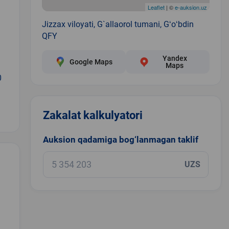
Leaflet
| ©
e-auksion.uz
Jizzax viloyati, G`allaorol tumani, Gʻoʻbdin
QFY
Yandex
Google Maps
Maps
0
Zakalat kalkulyatori
Auksion qadamiga bog‘lanmagan taklif
UZS
.