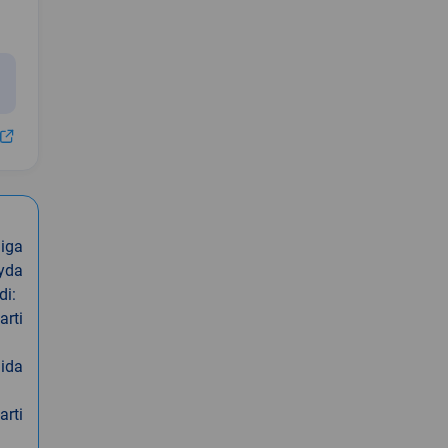
iga
oyda
di:
arti
nida
arti