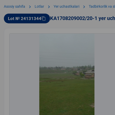
chevron_right
chevron_right
chevron_right
Asosiy sahifa
Lotlar
Yer uchastkalari
Tadbirkorlik va 
KA1708209002/20-1 yer uch
Lot № 24131344
content_copy