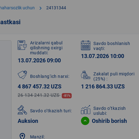
chevron_right
shaharsozlik uchun
24131344
astkasi
Arizalarni qabul
Savdo boshlanish
qilishning oxirgi
vaqti:
muddati:
13.07.2026 10:00
13.07.2026 09:00
Zakalat puli miqdori
Boshlang‘ich narxi:
(25%)
:
4 867 457.32 UZS
1 216 864.33 UZS
26 134 241.32 UZS
-81%
Savdo o‘tkazish
Savdo o‘tkazish turi:
uslubi:
Auksion
Oshirib borish
location_on
Manzil: