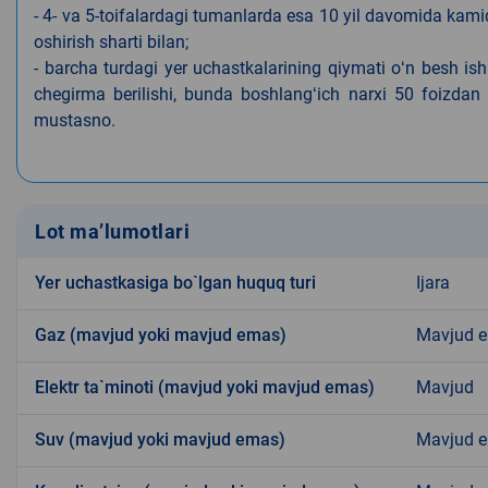
- 4- va 5-toifalardagi tumanlarda esa 10 yil davomida kami
oshirish sharti bilan;
- barcha turdagi yer uchastkalarining qiymati oʻn besh is
chegirma berilishi, bunda boshlangʻich narxi 50 foizdan o
mustasno.
Lot ma’lumotlari
Yer uchastkasiga bo`lgan huquq turi
Ijara
Gaz (mavjud yoki mavjud emas)
Mavjud 
Elektr ta`minoti (mavjud yoki mavjud emas)
Mavjud
Suv (mavjud yoki mavjud emas)
Mavjud 