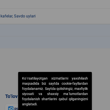
kafelar, Savdo uylari
k
k
Ko`rsatilayotgan xizmatlarni yaxshilash
maqsadida biz saytda cookie-fayllardan
foydalanamiz. Saytda qolishingiz, maxfiylik
siyosati va shaxsiy ma`lumotlardan
To‘lov usullari
foydalanish shartlarini qabul qilganingizni
anglatadi.