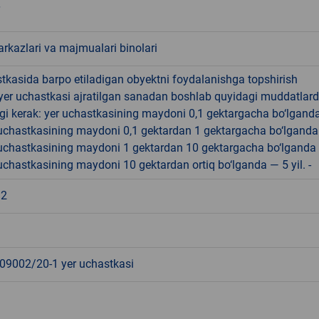
rkazlari va majmualari binolari
tkasida barpo etiladigan obyektni foydalanishga topshirish
yer uchastkasi ajratilgan sanadan boshlab quyidagi muddatlar
gi kerak: yer uchastkasining maydoni 0,1 gektargacha bo‘lgand
r uchastkasining maydoni 0,1 gektardan 1 gektargacha bo‘lgand
r uchastkasining maydoni 1 gektardan 10 gektargacha bo‘lganda
r uchastkasining maydoni 10 gektardan ortiq bo‘lganda — 5 yil. -
32
9002/20-1 yer uchastkasi