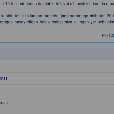
da 15 foiz miqdorida dastlabki toʻlovni oʻn besh ish kunida am
h kunida toʻliq toʻlangan taqdirda, jami summaga nisbatan 20 
rtiqqa pasaytirilgan holda realizatsiya qilingan yer uchastka
PF-13
k
emas
emas