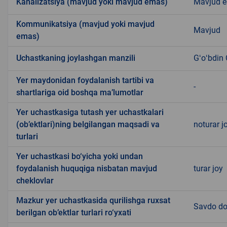
Kanalizatsiya (mavjud yoki mavjud emas)
Mavjud 
Kommunikatsiya (mavjud yoki mavjud
Mavjud
emas)
Uchastkaning joylashgan manzili
Gʻoʻbdin
Yer maydonidan foydalanish tartibi va
-
shartlariga oid boshqa ma’lumotlar
Yer uchastkasiga tutash yer uchastkalari
(ob’ektlari)ning belgilangan maqsadi va
noturar j
turlari
Yer uchastkasi bo‘yicha yoki undan
foydalanish huquqiga nisbatan mavjud
turar joy
cheklovlar
Mazkur yer uchastkasida qurilishga ruxsat
Savdo do
berilgan ob’ektlar turlari ro‘yxati