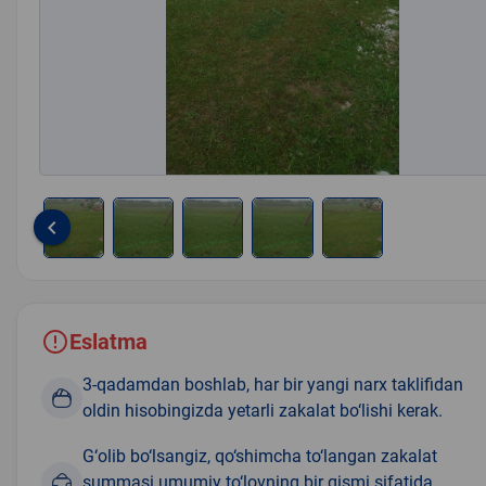
keyboard_arrow_left
Item
1
of
5
Eslatma
3-qadamdan boshlab, har bir yangi narx taklifidan
oldin hisobingizda yetarli zakalat bo‘lishi kerak.
G‘olib bo‘lsangiz, qo‘shimcha to‘langan zakalat
summasi umumiy to‘lovning bir qismi sifatida