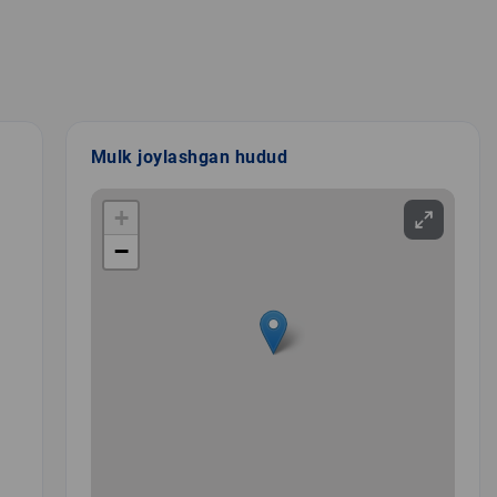
Mulk joylashgan hudud
+
−