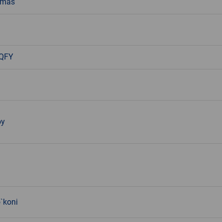
emas
 QFY
oy
`koni