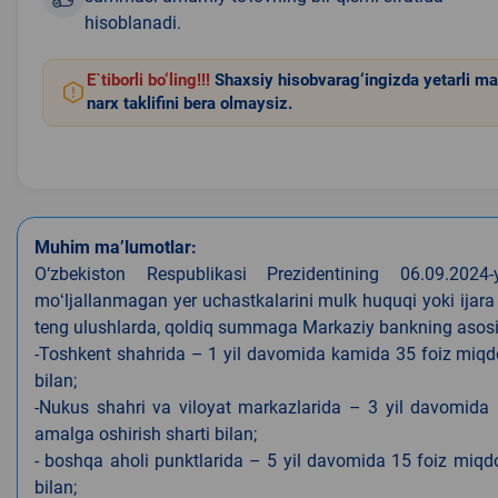
hisoblanadi.
E`tiborli bo‘ling!!!
Shaxsiy hisobvarag‘ingizda yetarli ma
narx taklifini bera olmaysiz.
Muhim ma’lumotlar:
O‘zbekiston Respublikasi Prezidentining 06.09.202
moʻljallanmagan yer uchastkalarini mulk huquqi yoki ijara
teng ulushlarda, qoldiq summaga Markaziy bankning asosiy s
-Toshkent shahrida – 1 yil davomida kamida 35 foiz miqdor
bilan;
-Nukus shahri va viloyat markazlarida – 3 yil davomida 
amalga oshirish sharti bilan;
- boshqa aholi punktlarida – 5 yil davomida 15 foiz miqdo
bilan;