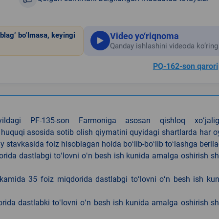
Video yo‘riqnoma
blag‘ bo‘lmasa, keyingi
Qanday ishlashini videoda ko‘ring
PQ-162-son qarori
4-yildagi PF-135-son Farmoniga asosan qishloq xoʻjalig
 huquqi asosida sotib olish qiymatini quyidagi shartlarda har 
tavkasida foiz hisoblagan holda boʻlib-boʻlib toʻlashga berila
ida dastlabgi toʻlovni oʻn besh ish kunida amalga oshirish sh
kamida 35 foiz miqdorida dastlabgi toʻlovni oʻn besh ish ku
rida dastlabki toʻlovni oʻn besh ish kunida amalga oshirish sh