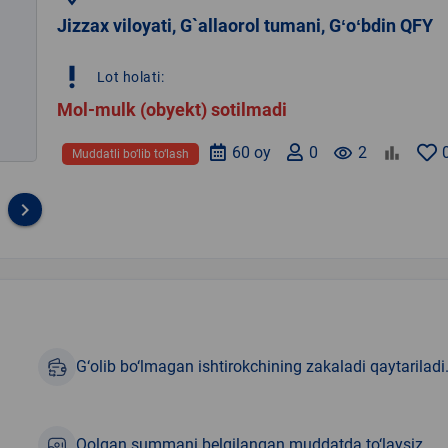
Jizzax viloyati, G`allaorol tumani, Gʻoʻbdin QFY
priority_high
Lot holati:
Mol-mulk (obyekt) sotilmadi
60 oy
0
remove_red_eye
2
Muddatli bo‘lib to‘lash
keyboard_arrow_right
G‘olib bo‘lmagan ishtirokchining zakaladi qaytariladi
Qolgan summani belgilangan muddatda to‘laysiz.