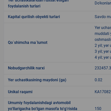
Yer uchastkalaridan ruxsat etilgan
Do'konlar
foydalanish turlari
Kapital qurilish obyekti turlari
Savdo ma
Yer uchas
muddati 
oshmasli
Qo`shimcha ma`lumot
2 yil; ye
3 yil; ye
4 yil; ye
Nobudgarchilik narxi
232457.
Yer uchastkasining maydoni (ga)
0.02
Unikal raqami
KA170820
Umumiy foydalanishdagi avtomobil
yo‘llarigacha bo‘lgan masofa to‘g‘risida
150