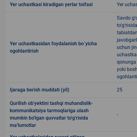
Yer uchastkasi kiradigan yerlar toifasi
Yer uchas
Savdo g‘o
to‘g‘risi
tabiatda
javobgarl
Yer uchastkasidan foydalanish bo`yicha
uchun jin
ogohlantirish
uchastkas
qonunga x
yoki bosh
ogohlanti
Ijaraga berish muddati (yil)
25
Qurilish ob'yektini tashqi muhandislik-
kommunikatsiya tarmoqlariga ulash
-
mumkin bo'lgan quvvatlar to'g'risida
ma'lumotlar