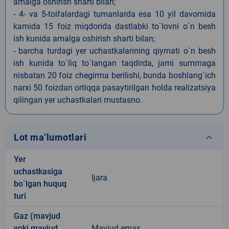
amalga oshirish sharti bilan;
- 4- va 5-toifalardagi tumanlarda esa 10 yil davomida
kamida 15 foiz miqdorida dastlabki to`lovni o`n besh
ish kunida amalga oshirish sharti bilan;
- barcha turdagi yer uchastkalarining qiymati o`n besh
ish kunida to`liq to`langan taqdirda, jami summaga
nisbatan 20 foiz chegirma berilishi, bunda boshlang`ich
narxi 50 foizdan ortiqqa pasaytirilgan holda realizatsiya
qilingan yer uchastkalari mustasno.
keyboard_arrow_down
Lot ma’lumotlari
Yer
uchastkasiga
Ijara
bo`lgan huquq
turi
Gaz (mavjud
yoki mavjud
Mavjud emas