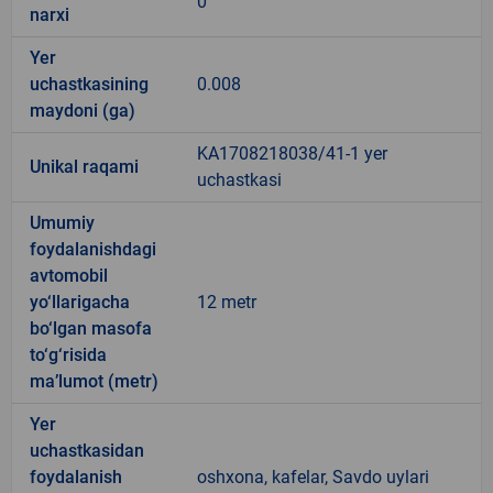
0
narxi
Yer
uchastkasining
0.008
maydoni (ga)
KA1708218038/41-1 yer
Unikal raqami
uchastkasi
Umumiy
foydalanishdagi
avtomobil
yo‘llarigacha
12 metr
bo‘lgan masofa
to‘g‘risida
ma’lumot (metr)
Yer
uchastkasidan
foydalanish
oshxona, kafelar, Savdo uylari