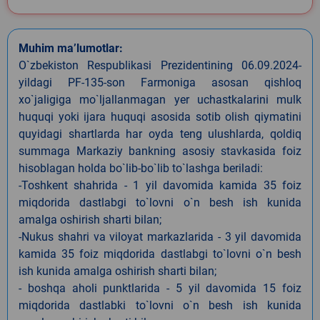
Muhim ma’lumotlar:
O`zbekiston Respublikasi Prezidentining 06.09.2024-
yildagi PF-135-son Farmoniga asosan qishloq
xo`jaligiga mo`ljallanmagan yer uchastkalarini mulk
huquqi yoki ijara huquqi asosida sotib olish qiymatini
quyidagi shartlarda har oyda teng ulushlarda, qoldiq
summaga Markaziy bankning asosiy stavkasida foiz
hisoblagan holda bo`lib-bo`lib to`lashga beriladi:
-Toshkent shahrida - 1 yil davomida kamida 35 foiz
miqdorida dastlabgi to`lovni o`n besh ish kunida
amalga oshirish sharti bilan;
-Nukus shahri va viloyat markazlarida - 3 yil davomida
kamida 35 foiz miqdorida dastlabgi to`lovni o`n besh
ish kunida amalga oshirish sharti bilan;
- boshqa aholi punktlarida - 5 yil davomida 15 foiz
miqdorida dastlabki to`lovni o`n besh ish kunida