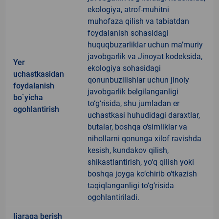
ekologiya, atrof-muhitni
muhofaza qilish va tabiatdan
foydalanish sohasidagi
huquqbuzarliklar uchun ma’muriy
javobgarlik va Jinoyat kodeksida,
Yer
ekologiya sohasidagi
uchastkasidan
qonunbuzilishlar uchun jinoiy
foydalanish
javobgarlik belgilanganligi
bo`yicha
to‘g‘risida, shu jumladan er
ogohlantirish
uchastkasi huhudidagi daraxtlar,
butalar, boshqa o‘simliklar va
nihollarni qonunga xilof ravishda
kesish, kundakov qilish,
shikastlantirish, yo‘q qilish yoki
boshqa joyga ko‘chirib o‘tkazish
taqiqlanganligi to‘g‘risida
ogohlantiriladi.
Ijaraga berish