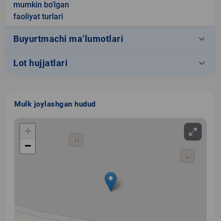
mumkin bo'lgan
faoliyat turlari
keyboard_arrow_down
Buyurtmachi ma’lumotlari
keyboard_arrow_down
Lot hujjatlari
Mulk joylashgan hudud
+
−