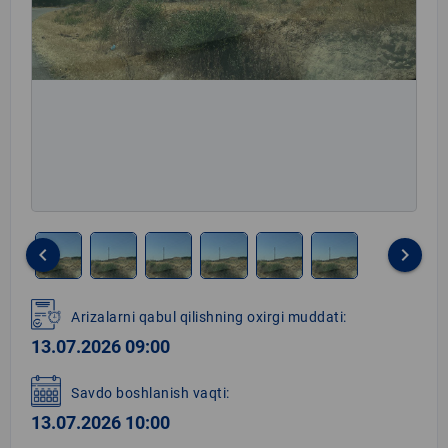
keyboard_arrow_left
keyboard_arrow_right
Item
1
Arizalarni qabul qilishning oxirgi muddati:
of
13.07.2026 09:00
6
Savdo boshlanish vaqti:
13.07.2026 10:00