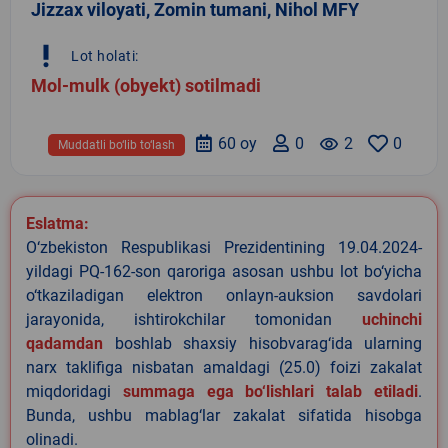
Jizzax viloyati, Zomin tumani, Nihol MFY
priority_high
Lot holati:
Mol-mulk (obyekt) sotilmadi
60 oy
0
remove_red_eye
2
0
Muddatli bo‘lib to‘lash
Eslatma:
O‘zbekiston Respublikasi Prezidentining 19.04.2024-
yildagi PQ-162-son qaroriga asosan ushbu lot bo‘yicha
o‘tkaziladigan elektron onlayn-auksion savdolari
jarayonida, ishtirokchilar tomonidan
uchinchi
qadamdan
boshlab shaxsiy hisobvarag‘ida ularning
narx taklifiga nisbatan amaldagi (25.0) foizi zakalat
miqdoridagi
summaga ega bo‘lishlari talab etiladi
.
Bunda, ushbu mablag‘lar zakalat sifatida hisobga
olinadi.