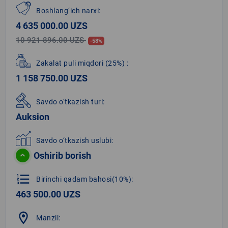
Boshlang‘ich narxi:
4 635 000.00 UZS
10 921 896.00 UZS
-58%
Zakalat puli miqdori
(25%)
:
1 158 750.00 UZS
Savdo o‘tkazish turi:
Auksion
Savdo o‘tkazish uslubi:
Oshirib borish
format_list_numbered
Birinchi qadam bahosi(10%):
463 500.00 UZS
location_on
Manzil: