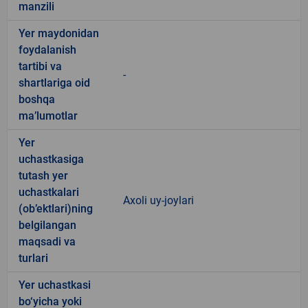
manzili
Yer maydonidan
foydalanish
tartibi va
-
shartlariga oid
boshqa
ma’lumotlar
Yer
uchastkasiga
tutash yer
uchastkalari
Axoli uy-joylari
(ob’ektlari)ning
belgilangan
maqsadi va
turlari
Yer uchastkasi
bo‘yicha yoki