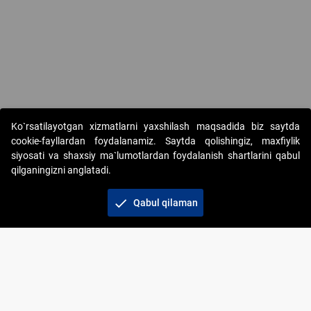
Copyright © 2017-2026. "Elektron onlayn-auksionlarni tashkil etish"
Ko`rsatilayotgan xizmatlarni yaxshilash maqsadida biz saytda
AJ. Barcha huquqlar himoyalangan
cookie-fayllardan foydalanamiz. Saytda qolishingiz, maxfiylik
siyosati va shaxsiy ma`lumotlardan foydalanish shartlarini qabul
qilganingizni anglatadi.
check
Qabul qilaman
+998 71 202-21-11
Veb-saytdagi axborot materiallaridan boshqa
shaxslar foydalanganda jamiyatning korporativ veb-
saytiga majburiy havolalar ko‘rsatilishi kerak