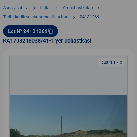
chevron_right
chevron_right
chevron_right
Asosiy sahifa
Lotlar
Yer uchastkalari
chevron_right
Tadbirkorlik va shaharsozlik uchun
24131269
Lot № 24131269
content_copy
KA1708218038/41-1 yer uchastkasi
Rasm 1 / 6