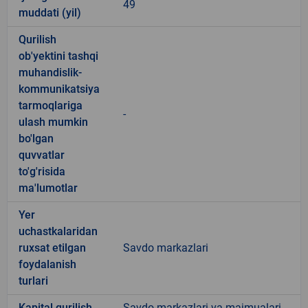
49
muddati (yil)
Qurilish
ob'yektini tashqi
muhandislik-
kommunikatsiya
tarmoqlariga
-
ulash mumkin
bo'lgan
quvvatlar
to'g'risida
ma'lumotlar
Yer
uchastkalaridan
ruxsat etilgan
Savdo markazlari
foydalanish
turlari
Kapital qurilish
Savdo markazlari va majmualari