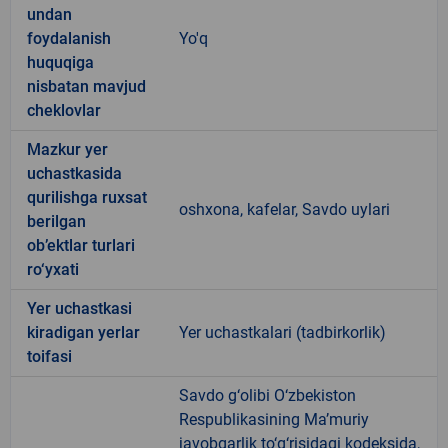
undan
foydalanish
Yo'q
huquqiga
nisbatan mavjud
cheklovlar
Mazkur yer
uchastkasida
qurilishga ruxsat
oshxona, kafelar, Savdo uylari
berilgan
ob’ektlar turlari
ro‘yxati
Yer uchastkasi
kiradigan yerlar
Yer uchastkalari (tadbirkorlik)
toifasi
Savdo g‘olibi O‘zbekiston
Respublikasining Ma’muriy
javobgarlik to‘g‘risidagi kodeksida,