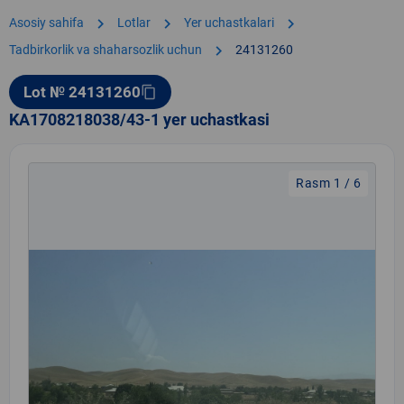
chevron_right
chevron_right
chevron_right
Asosiy sahifa
Lotlar
Yer uchastkalari
chevron_right
Tadbirkorlik va shaharsozlik uchun
24131260
Lot № 24131260
content_copy
KA1708218038/43-1 yer uchastkasi
Rasm 1 / 6