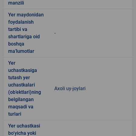
manzili
Yer maydonidan
foydalanish
tartibi va
-
shartlariga oid
boshqa
ma’lumotlar
Yer
uchastkasiga
tutash yer
uchastkalari
Axoli uy-joylari
(ob’ektlari)ning
belgilangan
maqsadi va
turlari
Yer uchastkasi
bo‘yicha yoki