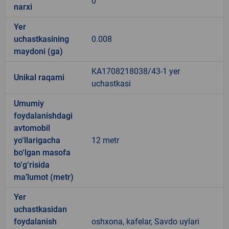
0
narxi
Yer
uchastkasining
0.008
maydoni (ga)
KA1708218038/43-1 yer
Unikal raqami
uchastkasi
Umumiy
foydalanishdagi
avtomobil
yo‘llarigacha
12 metr
bo‘lgan masofa
to‘g‘risida
ma’lumot (metr)
Yer
uchastkasidan
foydalanish
oshxona, kafelar, Savdo uylari