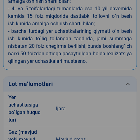
amalga oshirish sharti bilan;
- 4- va 5-toifalardagi tumanlarda esa 10 yil davomida
kamida 15 foiz miqdorida dastlabki to`lovni o`n besh
ish kunida amalga oshirish sharti bilan;
- barcha turdagi yer uchastkalarining qiymati o`n besh
ish kunida to`liq to`langan taqdirda, jami summaga
nisbatan 20 foiz chegirma berilishi, bunda boshlang`ich
narxi 50 foizdan ortiqqa pasaytirilgan holda realizatsiya
qilingan yer uchastkalari mustasno.
keyboard_arrow_down
Lot ma’lumotlari
Yer
uchastkasiga
Ijara
bo`lgan huquq
turi
Gaz (mavjud
yoki mavjud
Mavjud emas