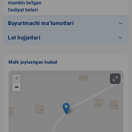
mumkin bo'lgan
faoliyat turlari
keyboard_arrow_down
Buyurtmachi ma’lumotlari
keyboard_arrow_down
Lot hujjatlari
Mulk joylashgan hudud
+
−