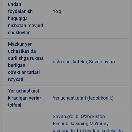
undan
foydalanish
Yo'q
huquqiga
nisbatan mavjud
cheklovlar
Mazkur yer
uchastkasida
qurilishga ruxsat
oshxona, kafelar, Savdo uylari
berilgan
ob’ektlar turlari
ro‘yxati
Yer uchastkasi
kiradigan yerlar
Yer uchastkalari (tadbirkorlik)
toifasi
Savdo g‘olibi O‘zbekiston
Respublikasining Ma’muriy
javobgarlik to‘g‘risidagi kodeksida,