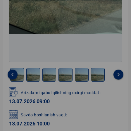
keyboard_arrow_left
keyboard_arrow_right
Item
1
Arizalarni qabul qilishning oxirgi muddati:
of
13.07.2026 09:00
6
Savdo boshlanish vaqti:
13.07.2026 10:00