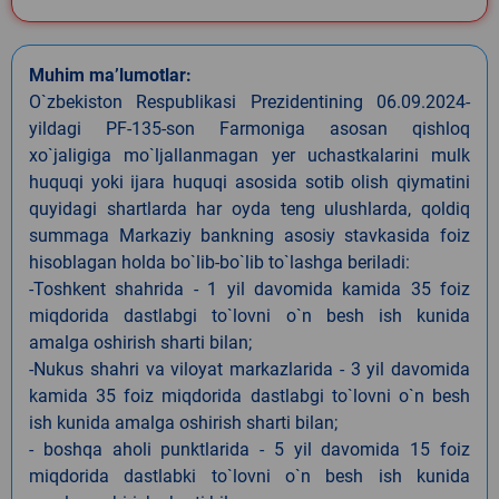
Muhim ma’lumotlar:
O`zbekiston Respublikasi Prezidentining 06.09.2024-
yildagi PF-135-son Farmoniga asosan qishloq
xo`jaligiga mo`ljallanmagan yer uchastkalarini mulk
huquqi yoki ijara huquqi asosida sotib olish qiymatini
quyidagi shartlarda har oyda teng ulushlarda, qoldiq
summaga Markaziy bankning asosiy stavkasida foiz
hisoblagan holda bo`lib-bo`lib to`lashga beriladi:
-Toshkent shahrida - 1 yil davomida kamida 35 foiz
miqdorida dastlabgi to`lovni o`n besh ish kunida
amalga oshirish sharti bilan;
-Nukus shahri va viloyat markazlarida - 3 yil davomida
kamida 35 foiz miqdorida dastlabgi to`lovni o`n besh
ish kunida amalga oshirish sharti bilan;
- boshqa aholi punktlarida - 5 yil davomida 15 foiz
miqdorida dastlabki to`lovni o`n besh ish kunida