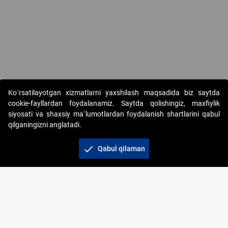
Copyright © 2017-2026. "Elektron onlayn-auksionlarni tashkil etish"
Ko`rsatilayotgan xizmatlarni yaxshilash maqsadida biz saytda
AJ. Barcha huquqlar himoyalangan
cookie-fayllardan foydalanamiz. Saytda qolishingiz, maxfiylik
siyosati va shaxsiy ma`lumotlardan foydalanish shartlarini qabul
qilganingizni anglatadi.
check
Qabul qilaman
+998 71 202-21-11
Veb-saytdagi axborot materiallaridan boshqa
shaxslar foydalanganda jamiyatning korporativ veb-
saytiga majburiy havolalar ko‘rsatilishi kerak