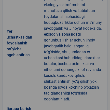
ekologiya, atrof-muhitni
muhofaza qilish va tabiatdan
foydalanish sohasidagi
huquqbuzarliklar uchun ma’muriy
javobgarlik va Jinoyat kodeksida,
Yer
ekologiya sohasidagi
uchastkasidan
qonunbuzilishlar uchun jinoiy
foydalanish
javobgarlik belgilanganligi
bo`yicha
to‘g‘risida, shu jumladan er
ogohlantirish
uchastkasi huhudidagi daraxtlar,
butalar, boshqa o‘simliklar va
nihollarni qonunga xilof ravishda
kesish, kundakov qilish,
shikastlantirish, yo‘q qilish yoki
boshqa joyga ko‘chirib o‘tkazish
taqiqlanganligi to‘g‘risida
ogohlantiriladi.
Ijaraga berish