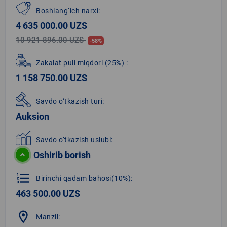
Boshlang‘ich narxi:
4 635 000.00 UZS
10 921 896.00 UZS
-58%
Zakalat puli miqdori
(25%)
:
1 158 750.00 UZS
Savdo o‘tkazish turi:
Auksion
Savdo o‘tkazish uslubi:
Oshirib borish
format_list_numbered
Birinchi qadam bahosi(10%):
463 500.00 UZS
location_on
Manzil: