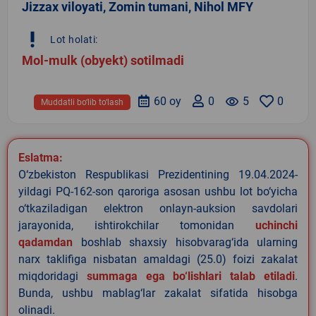
Jizzax viloyati, Zomin tumani, Nihol MFY
priority_high
Lot holati:
Mol-mulk (obyekt) sotilmadi
60 oy
0
remove_red_eye
5
0
Muddatli bo‘lib to‘lash
Eslatma:
O‘zbekiston Respublikasi Prezidentining 19.04.2024-
yildagi PQ-162-son qaroriga asosan ushbu lot bo‘yicha
o‘tkaziladigan elektron onlayn-auksion savdolari
jarayonida, ishtirokchilar tomonidan
uchinchi
qadamdan
boshlab shaxsiy hisobvarag‘ida ularning
narx taklifiga nisbatan amaldagi (25.0) foizi zakalat
miqdoridagi
summaga ega bo‘lishlari talab etiladi
.
Bunda, ushbu mablag‘lar zakalat sifatida hisobga
olinadi.