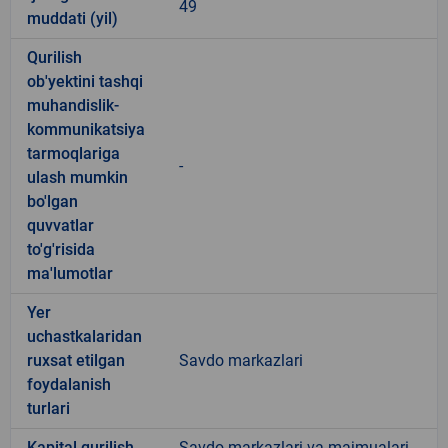
49
muddati (yil)
Qurilish
ob'yektini tashqi
muhandislik-
kommunikatsiya
tarmoqlariga
-
ulash mumkin
bo'lgan
quvvatlar
to'g'risida
ma'lumotlar
Yer
uchastkalaridan
ruxsat etilgan
Savdo markazlari
foydalanish
turlari
Kapital qurilish
Savdo markazlari va majmualari