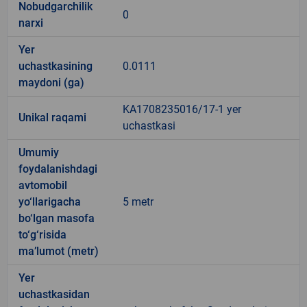
Nobudgarchilik
0
narxi
Yer
uchastkasining
0.0111
maydoni (ga)
KA1708235016/17-1 yer
Unikal raqami
uchastkasi
Umumiy
foydalanishdagi
avtomobil
yo‘llarigacha
5 metr
bo‘lgan masofa
to‘g‘risida
ma’lumot (metr)
Yer
uchastkasidan