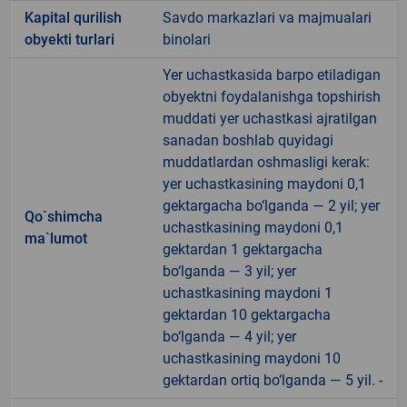
Kapital qurilish
Savdo markazlari va majmualari
obyekti turlari
binolari
Yer uchastkasida barpo etiladigan
obyektni foydalanishga topshirish
muddati yer uchastkasi ajratilgan
sanadan boshlab quyidagi
muddatlardan oshmasligi kerak:
yer uchastkasining maydoni 0,1
gektargacha bo‘lganda — 2 yil; yer
Qo`shimcha
uchastkasining maydoni 0,1
ma`lumot
gektardan 1 gektargacha
bo‘lganda — 3 yil; yer
uchastkasining maydoni 1
gektardan 10 gektargacha
bo‘lganda — 4 yil; yer
uchastkasining maydoni 10
gektardan ortiq bo‘lganda — 5 yil. -