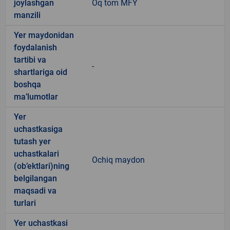
joylashgan
Oq tom MFY
manzili
Yer maydonidan
foydalanish
tartibi va
-
shartlariga oid
boshqa
ma’lumotlar
Yer
uchastkasiga
tutash yer
uchastkalari
Ochiq maydon
(ob’ektlari)ning
belgilangan
maqsadi va
turlari
Yer uchastkasi