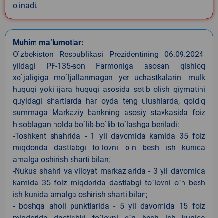
olinadi.
Muhim ma’lumotlar:
O`zbekiston Respublikasi Prezidentining 06.09.2024-
yildagi PF-135-son Farmoniga asosan qishloq
xo`jaligiga mo`ljallanmagan yer uchastkalarini mulk
huquqi yoki ijara huquqi asosida sotib olish qiymatini
quyidagi shartlarda har oyda teng ulushlarda, qoldiq
summaga Markaziy bankning asosiy stavkasida foiz
hisoblagan holda bo`lib-bo`lib to`lashga beriladi:
-Toshkent shahrida - 1 yil davomida kamida 35 foiz
miqdorida dastlabgi to`lovni o`n besh ish kunida
amalga oshirish sharti bilan;
-Nukus shahri va viloyat markazlarida - 3 yil davomida
kamida 35 foiz miqdorida dastlabgi to`lovni o`n besh
ish kunida amalga oshirish sharti bilan;
- boshqa aholi punktlarida - 5 yil davomida 15 foiz
miqdorida dastlabki to`lovni o`n besh ish kunida