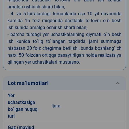
amalga oshirish sharti bilan;
- 4- va 5-toifalardagi tumanlarda esa 10 yil davomida
kamida 15 foiz miqdorida dastlabki to`lovni o`n besh
ish kunida amalga oshirish sharti bilan;
- barcha turdagi yer uchastkalarining qiymati o`n besh
ish kunida to`liq to`langan taqdirda, jami summaga
nisbatan 20 foiz chegirma berilishi, bunda boshlang`ich
narxi 50 foizdan ortiqqa pasaytirilgan holda realizatsiya
qilingan yer uchastkalari mustasno.
keyboard_arrow_down
Lot ma’lumotlari
Yer
uchastkasiga
Ijara
bo`lgan huquq
turi
Gaz (mavjud