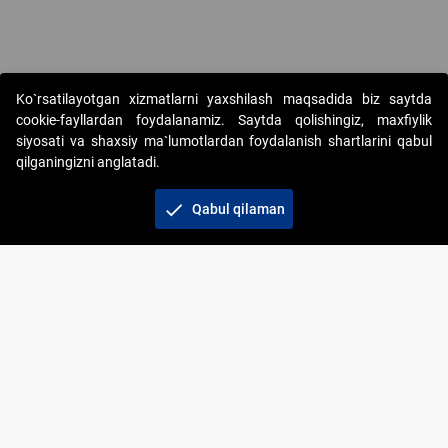
Ko`rsatilayotgan xizmatlarni yaxshilash maqsadida biz saytda
cookie-fayllardan foydalanamiz. Saytda qolishingiz, maxfiylik
siyosati va shaxsiy ma`lumotlardan foydalanish shartlarini qabul
qilganingizni anglatadi.
Copyright © 2017-2026. "Elektron onlayn-auksionlarni
tashkil etish" AJ. Barcha huquqlar himoyalangan
check
Qabul qilaman
To‘lov usullari