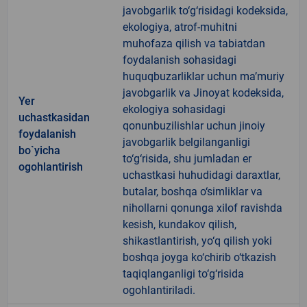
javobgarlik to‘g‘risidagi kodeksida,
ekologiya, atrof-muhitni
muhofaza qilish va tabiatdan
foydalanish sohasidagi
huquqbuzarliklar uchun ma’muriy
javobgarlik va Jinoyat kodeksida,
Yer
ekologiya sohasidagi
uchastkasidan
qonunbuzilishlar uchun jinoiy
foydalanish
javobgarlik belgilanganligi
bo`yicha
to‘g‘risida, shu jumladan er
ogohlantirish
uchastkasi huhudidagi daraxtlar,
butalar, boshqa o‘simliklar va
nihollarni qonunga xilof ravishda
kesish, kundakov qilish,
shikastlantirish, yo‘q qilish yoki
boshqa joyga ko‘chirib o‘tkazish
taqiqlanganligi to‘g‘risida
ogohlantiriladi.