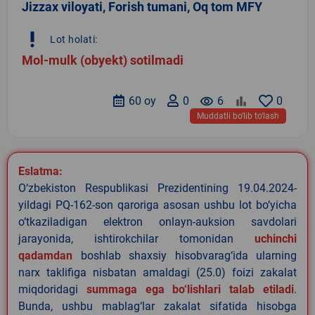
Jizzax viloyati, Forish tumani, Oq tom MFY
priority_high
Lot holati:
Mol-mulk (obyekt) sotilmadi
60 oy
0
remove_red_eye
6
0
Muddatli bo‘lib to‘lash
Eslatma:
O‘zbekiston Respublikasi Prezidentining 19.04.2024-
yildagi PQ-162-son qaroriga asosan ushbu lot bo‘yicha
o‘tkaziladigan elektron onlayn-auksion savdolari
jarayonida, ishtirokchilar tomonidan
uchinchi
qadamdan
boshlab shaxsiy hisobvarag‘ida ularning
narx taklifiga nisbatan amaldagi (25.0) foizi zakalat
miqdoridagi
summaga ega bo‘lishlari talab etiladi
.
Bunda, ushbu mablag‘lar zakalat sifatida hisobga