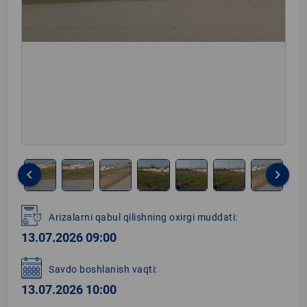
keyboard_arrow_left
keyboard_arrow_right
Item
1
Arizalarni qabul qilishning oxirgi muddati:
of
13.07.2026 09:00
7
Savdo boshlanish vaqti:
13.07.2026 10:00