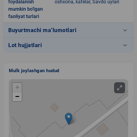
foydalanish
oshxona, kafelar, Savdo uylari
mumkin bo'lgan
faoliyat turlari
keyboard_arrow_down
Buyurtmachi ma’lumotlari
keyboard_arrow_down
Lot hujjatlari
Mulk joylashgan hudud
+
−