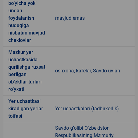
bo‘yicha yoki
undan
foydalanish
mavjud emas
huquqiga
nisbatan mavjud
cheklovlar
Mazkur yer
uchastkasida
qurilishga ruxsat
oshxona, kafelar, Savdo uylari
berilgan
ob’ektlar turlari
ro‘yxati
Yer uchastkasi
kiradigan yerlar
Yer uchastkalari (tadbirkorlik)
toifasi
Savdo g‘olibi O‘zbekiston
Respublikasining Ma’muriy