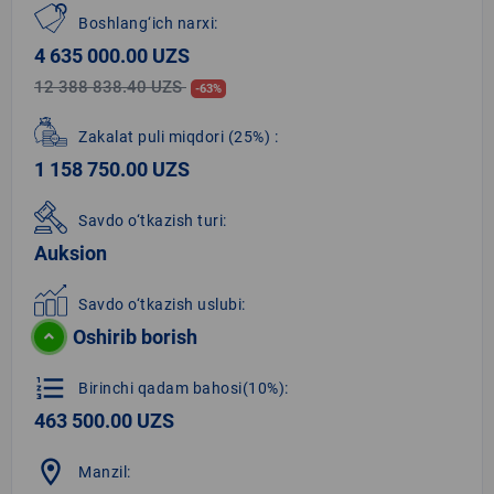
Boshlang‘ich narxi:
4 635 000.00 UZS
12 388 838.40 UZS
-63%
Zakalat puli miqdori
(25%)
:
1 158 750.00 UZS
Savdo o‘tkazish turi:
Auksion
Savdo o‘tkazish uslubi:
Oshirib borish
format_list_numbered
Birinchi qadam bahosi(10%):
463 500.00 UZS
location_on
Manzil: