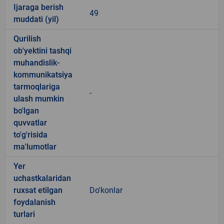
Ijaraga berish
49
muddati (yil)
Qurilish
ob'yektini tashqi
muhandislik-
kommunikatsiya
tarmoqlariga
-
ulash mumkin
bo'lgan
quvvatlar
to'g'risida
ma'lumotlar
Yer
uchastkalaridan
ruxsat etilgan
Do'konlar
foydalanish
turlari