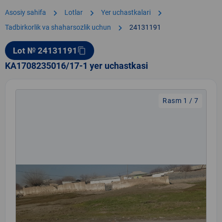
chevron_right
chevron_right
chevron_right
Asosiy sahifa
Lotlar
Yer uchastkalari
chevron_right
Tadbirkorlik va shaharsozlik uchun
24131191
Lot № 24131191
content_copy
KA1708235016/17-1 yer uchastkasi
Rasm 1 / 7