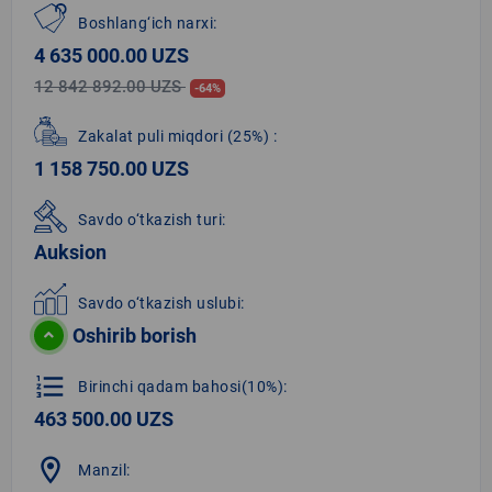
Boshlang‘ich narxi:
4 635 000.00 UZS
12 842 892.00 UZS
-64%
Zakalat puli miqdori
(25%)
:
1 158 750.00 UZS
Savdo o‘tkazish turi:
Auksion
Savdo o‘tkazish uslubi:
Oshirib borish
format_list_numbered
Birinchi qadam bahosi(10%):
463 500.00 UZS
location_on
Manzil: