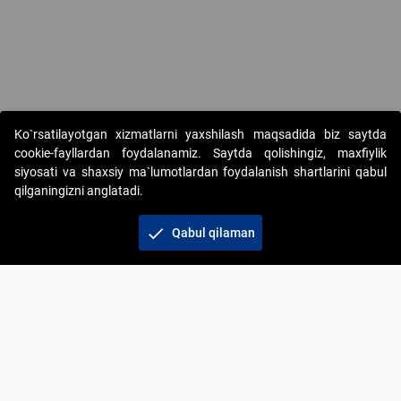
Ko`rsatilayotgan xizmatlarni yaxshilash maqsadida biz saytda
cookie-fayllardan foydalanamiz. Saytda qolishingiz, maxfiylik
siyosati va shaxsiy ma`lumotlardan foydalanish shartlarini qabul
qilganingizni anglatadi.
Copyright © 2017-2026. "Elektron onlayn-auksionlarni
tashkil etish" AJ. Barcha huquqlar himoyalangan
check
Qabul qilaman
To‘lov usullari