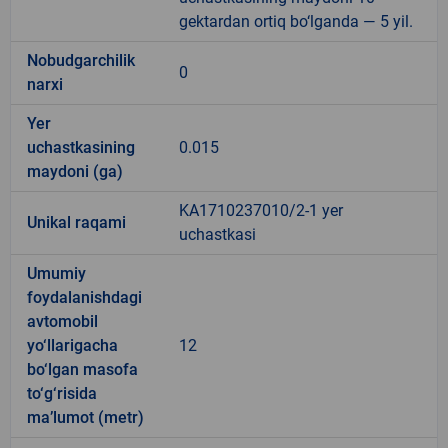
gektardan ortiq bo‘lganda — 5 yil.
Nobudgarchilik
0
narxi
Yer
uchastkasining
0.015
maydoni (ga)
KA1710237010/2-1 yer
Unikal raqami
uchastkasi
Umumiy
foydalanishdagi
avtomobil
yo‘llarigacha
12
bo‘lgan masofa
to‘g‘risida
ma’lumot (metr)