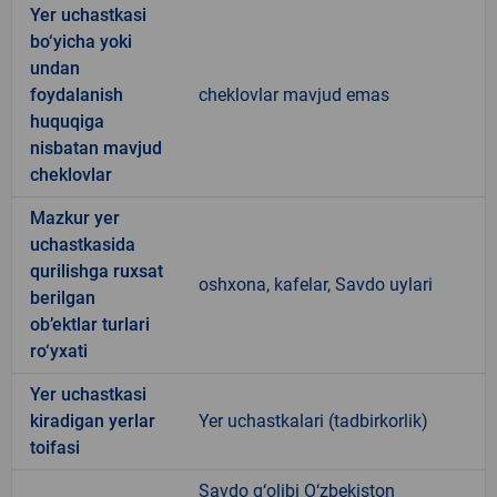
Yer uchastkasi
bo‘yicha yoki
undan
foydalanish
cheklovlar mavjud emas
huquqiga
nisbatan mavjud
cheklovlar
Mazkur yer
uchastkasida
qurilishga ruxsat
oshxona, kafelar, Savdo uylari
berilgan
ob’ektlar turlari
ro‘yxati
Yer uchastkasi
kiradigan yerlar
Yer uchastkalari (tadbirkorlik)
toifasi
Savdo g‘olibi O‘zbekiston