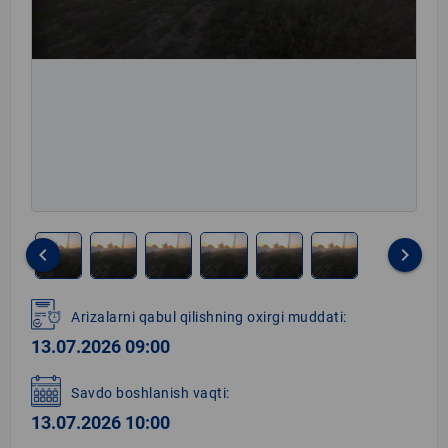
keyboard_arrow_left
keyboard_arrow_right
Item
1
Arizalarni qabul qilishning oxirgi muddati:
of
13.07.2026 09:00
6
Savdo boshlanish vaqti:
13.07.2026 10:00