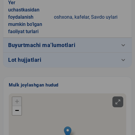
Yer
uchastkasidan
foydalanish
oshxona, kafelar, Savdo uylari
mumkin bo'lgan
faoliyat turlari
keyboard_arrow_down
Buyurtmachi ma’lumotlari
keyboard_arrow_down
Lot hujjatlari
Mulk joylashgan hudud
+
−