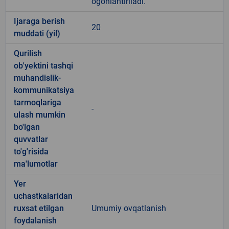
ogohlantiriladi.
Ijaraga berish
20
muddati (yil)
Qurilish
ob'yektini tashqi
muhandislik-
kommunikatsiya
tarmoqlariga
-
ulash mumkin
bo'lgan
quvvatlar
to'g'risida
ma'lumotlar
Yer
uchastkalaridan
ruxsat etilgan
Umumiy ovqatlanish
foydalanish