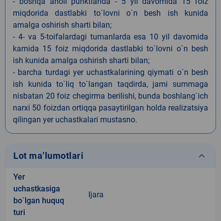
- boshqa aholi punktlarida - 5 yil davomida 15 foiz
miqdorida dastlabki to`lovni o`n besh ish kunida
amalga oshirish sharti bilan;
- 4- va 5-toifalardagi tumanlarda esa 10 yil davomida
kamida 15 foiz miqdorida dastlabki to`lovni o`n besh
ish kunida amalga oshirish sharti bilan;
- barcha turdagi yer uchastkalarining qiymati o`n besh
ish kunida to`liq to`langan taqdirda, jami summaga
nisbatan 20 foiz chegirma berilishi, bunda boshlang`ich
narxi 50 foizdan ortiqqa pasaytirilgan holda realizatsiya
qilingan yer uchastkalari mustasno.
keyboard_arrow_down
Lot ma’lumotlari
Yer
uchastkasiga
Ijara
bo`lgan huquq
turi