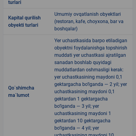
turlari
Umumiy ovqatlanish obyektlari
Kapital qurilish
(restoran, kafe, choyxona, bar va
obyekti turlari
boshqalar)
Yer uchastkasida barpo etiladigan
obyektni foydalanishga topshirish
muddati yer uchastkasi ajratilgan
sanadan boshlab quyidagi
muddatlardan oshmasligi kerak:
yer uchastkasining maydoni 0,1
gektargacha bo‘lganda — 2 yil; yer
Qo`shimcha
uchastkasining maydoni 0,1
ma`lumot
gektardan 1 gektargacha
bo‘lganda — 3 yil; yer
uchastkasining maydoni 1
gektardan 10 gektargacha
bo‘lganda — 4 yil; yer
uchastkasining maydoni 10