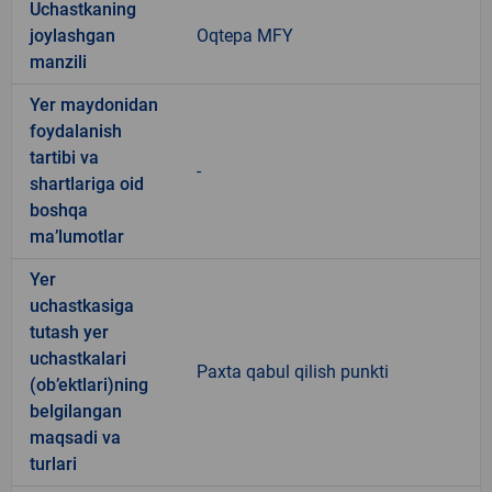
Uchastkaning
joylashgan
Oqtepa MFY
manzili
Yer maydonidan
foydalanish
tartibi va
-
shartlariga oid
boshqa
ma’lumotlar
Yer
uchastkasiga
tutash yer
uchastkalari
Paxta qabul qilish punkti
(ob’ektlari)ning
belgilangan
maqsadi va
turlari