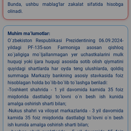
Bunda, ushbu mablag‘lar zakalat sifatida hisobga
olinadi.
Muhim ma’lumotlar:
O`zbekiston Respublikasi Prezidentining 06.09.2024-
yildagi PF-135-son Farmoniga asosan qishloq
xo`jaligiga mo`ljallanmagan yer uchastkalarini mulk
huquqi yoki ijara huquqi asosida sotib olish qiymatini
quyidagi shartlarda har oyda teng ulushlarda, qoldiq
summaga Markaziy bankning asosiy stavkasida foiz
hisoblagan holda bo`lib-bo`lib to`lashga beriladi:
-Toshkent shahrida - 1 yil davomida kamida 35 foiz
miqdorida dastlabgi to`lovni o`n besh ish kunida
amalga oshirish sharti bilan;
-Nukus shahri va viloyat markazlarida - 3 yil davomida
kamida 35 foiz miqdorida dastlabgi to`lovni o`n besh
ish kunida amalga oshirish sharti bilan;