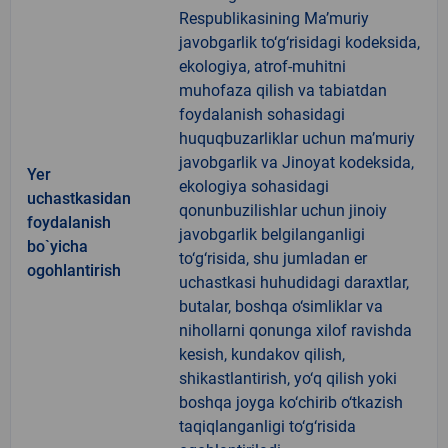
Respublikasining Ma’muriy
javobgarlik to‘g‘risidagi kodeksida,
ekologiya, atrof-muhitni
muhofaza qilish va tabiatdan
foydalanish sohasidagi
huquqbuzarliklar uchun ma’muriy
javobgarlik va Jinoyat kodeksida,
Yer
ekologiya sohasidagi
uchastkasidan
qonunbuzilishlar uchun jinoiy
foydalanish
javobgarlik belgilanganligi
bo`yicha
to‘g‘risida, shu jumladan er
ogohlantirish
uchastkasi huhudidagi daraxtlar,
butalar, boshqa o‘simliklar va
nihollarni qonunga xilof ravishda
kesish, kundakov qilish,
shikastlantirish, yo‘q qilish yoki
boshqa joyga ko‘chirib o‘tkazish
taqiqlanganligi to‘g‘risida