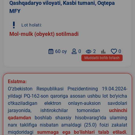
Qashqadaryo viloyati, Kasbi tumani, Oqtepa
MFY
priority_high
Lot holati:
Mol-mulk (obyekt) sotilmadi
60 oy
0
remove_red_eye
2
0
Muddatli bo‘lib to‘lash
Eslatma:
O‘zbekiston Respublikasi Prezidentining 19.04.2024-
yildagi PQ-162-son qaroriga asosan ushbu lot bo‘yicha
o‘tkaziladigan elektron onlayn-auksion savdolari
jarayonida, ishtirokchilar tomonidan
uchinchi
qadamdan
boshlab shaxsiy hisobvarag‘ida ularning
narx taklifiga nisbatan amaldagi (25.0) foizi zakalat
miqdoridagi
summaga ega bo‘lishlari talab etiladi
.