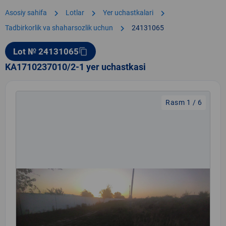
chevron_right
chevron_right
chevron_right
Asosiy sahifa
Lotlar
Yer uchastkalari
chevron_right
Tadbirkorlik va shaharsozlik uchun
24131065
Lot № 24131065
content_copy
KA1710237010/2-1 yer uchastkasi
Rasm 1 / 6