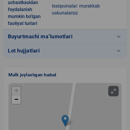
uchastkasidan
Issiqxonalar: murakkab
foydalanish
uskunalarsiz
mumkin bo'lgan
faoliyat turlari
keyboard_arrow_down
Buyurtmachi ma’lumotlari
keyboard_arrow_down
Lot hujjatlari
Mulk joylashgan hudud
+
−