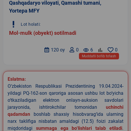
Qashqadaryo viloyati, Qamashi tumani,
Yortepa MFY
priority_high
Lot holati:
Mol-mulk (obyekt) sotilmadi
120 oy
0
remove_red_eye
6
0
Muddatli bo‘lib to‘lash
Eslatma:
O‘zbekiston Respublikasi Prezidentining 19.04.2024-
yildagi PQ-162-son qaroriga asosan ushbu lot bo‘yicha
o‘tkaziladigan elektron onlayn-auksion savdolari
jarayonida, ishtirokchilar tomonidan
uchinchi
qadamdan
boshlab shaxsiy hisobvarag‘ida ularning
narx taklifiga nisbatan amaldagi (12.5) foizi zakalat
miqdoridagi
summaga ega bo‘lishlari talab etiladi
.