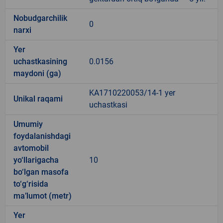
Nobudgarchilik
0
narxi
Yer
uchastkasining
0.0156
maydoni (ga)
KA1710220053/14-1 yer
Unikal raqami
uchastkasi
Umumiy
foydalanishdagi
avtomobil
yo‘llarigacha
10
bo‘lgan masofa
to‘g‘risida
ma’lumot (metr)
Yer