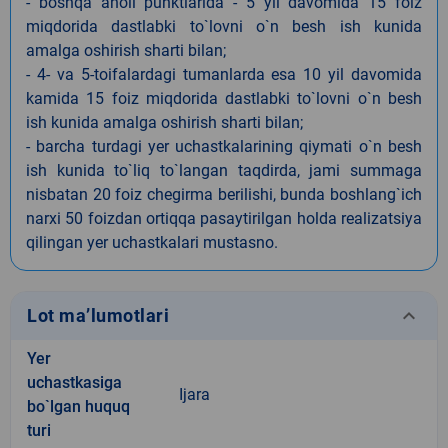
- boshqa aholi punktlarida - 5 yil davomida 15 foiz
miqdorida dastlabki to`lovni o`n besh ish kunida
amalga oshirish sharti bilan;
- 4- va 5-toifalardagi tumanlarda esa 10 yil davomida
kamida 15 foiz miqdorida dastlabki to`lovni o`n besh
ish kunida amalga oshirish sharti bilan;
- barcha turdagi yer uchastkalarining qiymati o`n besh
ish kunida to`liq to`langan taqdirda, jami summaga
nisbatan 20 foiz chegirma berilishi, bunda boshlang`ich
narxi 50 foizdan ortiqqa pasaytirilgan holda realizatsiya
qilingan yer uchastkalari mustasno.
keyboard_arrow_down
Lot ma’lumotlari
Yer
uchastkasiga
Ijara
bo`lgan huquq
turi