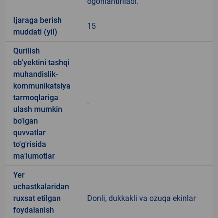
ogohlantiriladi.
Ijaraga berish
15
muddati (yil)
Qurilish
ob'yektini tashqi
muhandislik-
kommunikatsiya
tarmoqlariga
-
ulash mumkin
bo'lgan
quvvatlar
to'g'risida
ma'lumotlar
Yer
uchastkalaridan
ruxsat etilgan
Donli, dukkakli va ozuqa ekinlar
foydalanish