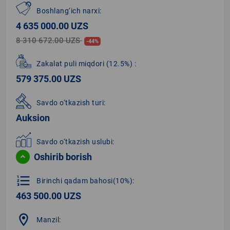
Boshlang‘ich narxi:
4 635 000.00 UZS
8 310 672.00 UZS
-44%
Zakalat puli miqdori
(12.5%)
:
579 375.00 UZS
Savdo o‘tkazish turi:
Auksion
Savdo o‘tkazish uslubi:
Oshirib borish
format_list_numbered
Birinchi qadam bahosi(10%):
463 500.00 UZS
location_on
Manzil: