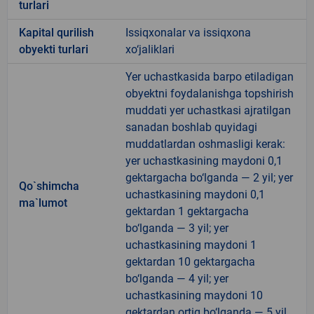
turlari
Kapital qurilish
Issiqxonalar va issiqxona
obyekti turlari
xo‘jaliklari
Yer uchastkasida barpo etiladigan
obyektni foydalanishga topshirish
muddati yer uchastkasi ajratilgan
sanadan boshlab quyidagi
muddatlardan oshmasligi kerak:
yer uchastkasining maydoni 0,1
gektargacha bo‘lganda — 2 yil; yer
Qo`shimcha
uchastkasining maydoni 0,1
ma`lumot
gektardan 1 gektargacha
bo‘lganda — 3 yil; yer
uchastkasining maydoni 1
gektardan 10 gektargacha
bo‘lganda — 4 yil; yer
uchastkasining maydoni 10
gektardan ortiq bo‘lganda — 5 yil.