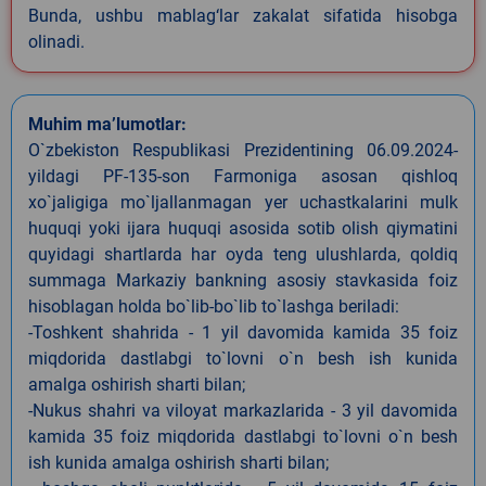
Bunda, ushbu mablag‘lar zakalat sifatida hisobga
olinadi.
Muhim ma’lumotlar:
O`zbekiston Respublikasi Prezidentining 06.09.2024-
yildagi PF-135-son Farmoniga asosan qishloq
xo`jaligiga mo`ljallanmagan yer uchastkalarini mulk
huquqi yoki ijara huquqi asosida sotib olish qiymatini
quyidagi shartlarda har oyda teng ulushlarda, qoldiq
summaga Markaziy bankning asosiy stavkasida foiz
hisoblagan holda bo`lib-bo`lib to`lashga beriladi:
-Toshkent shahrida - 1 yil davomida kamida 35 foiz
miqdorida dastlabgi to`lovni o`n besh ish kunida
amalga oshirish sharti bilan;
-Nukus shahri va viloyat markazlarida - 3 yil davomida
kamida 35 foiz miqdorida dastlabgi to`lovni o`n besh
ish kunida amalga oshirish sharti bilan;