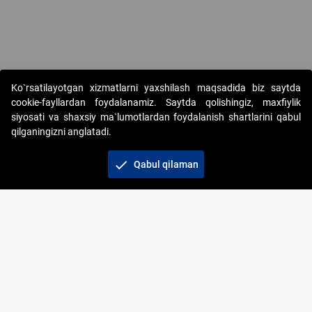
Ko`rsatilayotgan xizmatlarni yaxshilash maqsadida biz saytda
cookie-fayllardan foydalanamiz. Saytda qolishingiz, maxfiylik
siyosati va shaxsiy ma`lumotlardan foydalanish shartlarini qabul
qilganingizni anglatadi.
Copyright © 2017-2026. "Elektron onlayn-auksionlarni
tashkil etish" AJ. Barcha huquqlar himoyalangan
check
Qabul qilaman
To‘lov usullari