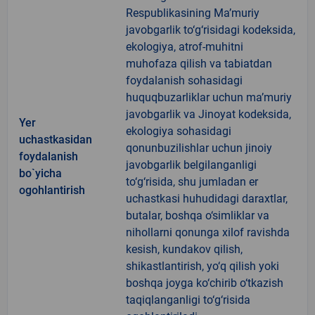
Respublikasining Ma’muriy
javobgarlik to‘g‘risidagi kodeksida,
ekologiya, atrof-muhitni
muhofaza qilish va tabiatdan
foydalanish sohasidagi
huquqbuzarliklar uchun ma’muriy
javobgarlik va Jinoyat kodeksida,
Yer
ekologiya sohasidagi
uchastkasidan
qonunbuzilishlar uchun jinoiy
foydalanish
javobgarlik belgilanganligi
bo`yicha
to‘g‘risida, shu jumladan er
ogohlantirish
uchastkasi huhudidagi daraxtlar,
butalar, boshqa o‘simliklar va
nihollarni qonunga xilof ravishda
kesish, kundakov qilish,
shikastlantirish, yo‘q qilish yoki
boshqa joyga ko‘chirib o‘tkazish
taqiqlanganligi to‘g‘risida