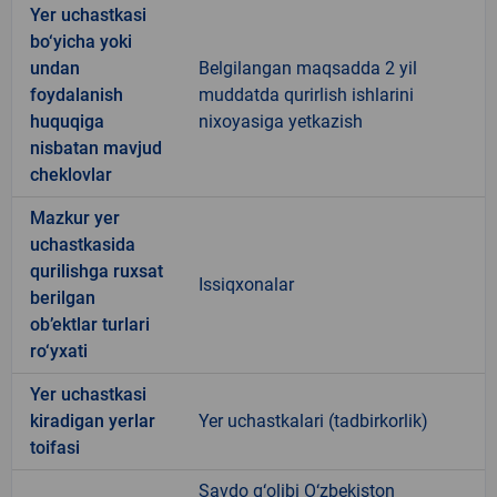
Yer uchastkasi
bo‘yicha yoki
undan
Belgilangan maqsadda 2 yil
foydalanish
muddatda qurirlish ishlarini
huquqiga
nixoyasiga yetkazish
nisbatan mavjud
cheklovlar
Mazkur yer
uchastkasida
qurilishga ruxsat
Issiqxonalar
berilgan
ob’ektlar turlari
ro‘yxati
Yer uchastkasi
kiradigan yerlar
Yer uchastkalari (tadbirkorlik)
toifasi
Savdo g‘olibi O‘zbekiston