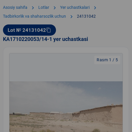
chevron_right
chevron_right
chevron_right
Asosiy sahifa
Lotlar
Yer uchastkalari
chevron_right
Tadbirkorlik va shaharsozlik uchun
24131042
Lot № 24131042
content_copy
KA1710220053/14-1 yer uchastkasi
Rasm 1 / 5