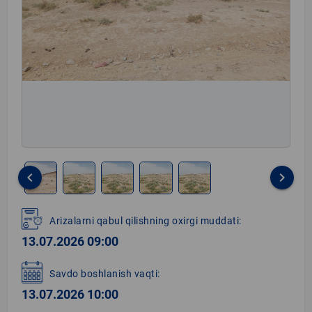
keyboard_arrow_left
keyboard_arrow_right
Item
1
Arizalarni qabul qilishning oxirgi muddati:
of
13.07.2026 09:00
5
Savdo boshlanish vaqti:
13.07.2026 10:00