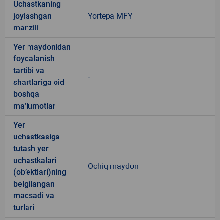
Uchastkaning
joylashgan
Yortepa MFY
manzili
Yer maydonidan
foydalanish
tartibi va
-
shartlariga oid
boshqa
ma’lumotlar
Yer
uchastkasiga
tutash yer
uchastkalari
Ochiq maydon
(ob’ektlari)ning
belgilangan
maqsadi va
turlari