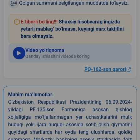
Qolgan summani belgilangan muddatda to‘laysiz.
E`tiborli bo‘ling!!!
Shaxsiy hisobvarag‘ingizda
yetarli mablag‘ bo‘lmasa, keyingi narx taklifini
bera olmaysiz.
Video yo‘riqnoma
Qanday ishlashini videoda ko‘ring
PQ-162-son qarori
Muhim ma’lumotlar:
O‘zbekiston Respublikasi Prezidentining 06.09.2024-
yildagi PF-135-son Farmoniga asosan qishloq
xoʻjaligiga moʻljallanmagan yer uchastkalarini mulk
huquqi yoki ijara huquqi asosida sotib olish qiymatini
quyidagi shartlarda har oyda teng ulushlarda, qoldiq
summaga Markaziy bankning asosiy stavkasida foiz