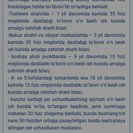
hisoblagan holda boʻlib-boʻlib toʻlashga beriladi:
-Toshkent shahrida – 1 yil davomida kamida 35 foiz
miqdorida dastlabgi toʻlovni oʻn besh ish kunida
amalga oshirish sharti bilan;
-Nukus shahri va viloyat markazlarida – 3 yil davomida
kamida 35 foiz miqdorida dastlabgi toʻlovni oʻn besh
ish kunida amalga oshirish sharti bilan;
- boshqa aholi punktlarida – 5 yil davomida 15 foiz
miqdorida dastlabki toʻlovni oʻn besh ish kunida amalga
oshirish sharti bilan;
- 4- va 5-toifalardagi tumanlarda esa 10 yil davomida
kamida 15 foiz miqdorida dastlabki toʻlovni oʻn besh ish
kunida amalga oshirish sharti bilan;
- barcha turdagi yer uchastkalarining qiymati oʻn besh
ish kunida toʻliq toʻlangan taqdirda, jami summaga
nisbatan 20 foiz chegirma berilishi, bunda boshlangʻich
narxi 50 foizdan ortiqqa pasaytirilgan holda realizatsiya
qilingan yer uchastkalari mustasno.