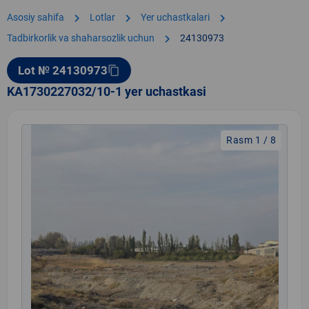
chevron_right
chevron_right
chevron_right
Asosiy sahifa
Lotlar
Yer uchastkalari
chevron_right
Tadbirkorlik va shaharsozlik uchun
24130973
Lot № 24130973
content_copy
KA1730227032/10-1 yer uchastkasi
Rasm 1 / 8