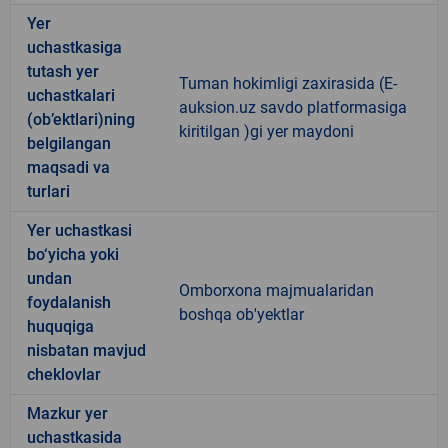
Yer
uchastkasiga
tutash yer
Tuman hokimligi zaxirasida (E-
uchastkalari
auksion.uz savdo platformasiga
(ob’ektlari)ning
kiritilgan )gi yer maydoni
belgilangan
maqsadi va
turlari
Yer uchastkasi
bo‘yicha yoki
undan
Omborxona majmualaridan
foydalanish
boshqa ob'yektlar
huquqiga
nisbatan mavjud
cheklovlar
Mazkur yer
uchastkasida