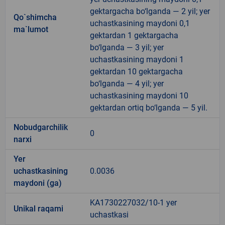
gektargacha bo‘lganda — 2 yil; yer
Qo`shimcha
uchastkasining maydoni 0,1
ma`lumot
gektardan 1 gektargacha
bo‘lganda — 3 yil; yer
uchastkasining maydoni 1
gektardan 10 gektargacha
bo‘lganda — 4 yil; yer
uchastkasining maydoni 10
gektardan ortiq bo‘lganda — 5 yil.
Nobudgarchilik
0
narxi
Yer
uchastkasining
0.0036
maydoni (ga)
KA1730227032/10-1 yer
Unikal raqami
uchastkasi