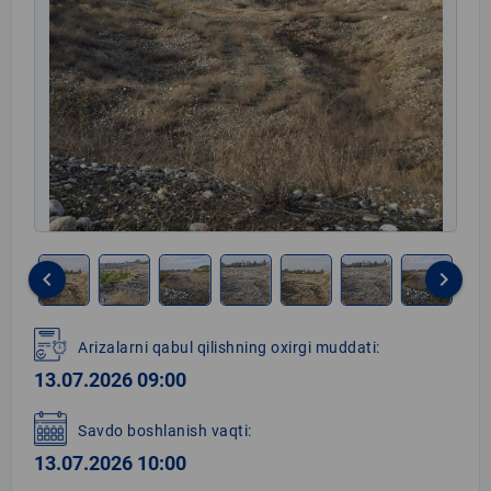
keyboard_arrow_left
keyboard_arrow_right
Item
1
Arizalarni qabul qilishning oxirgi muddati:
of
13.07.2026 09:00
8
Savdo boshlanish vaqti:
13.07.2026 10:00