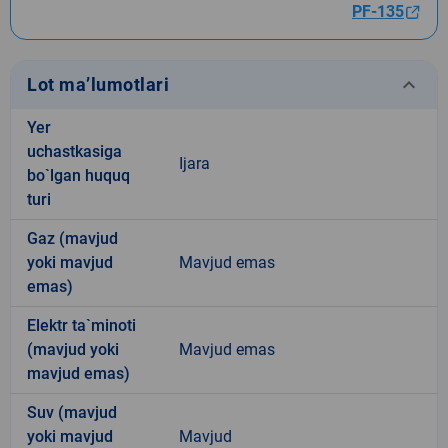
PF-135
keyboard_arrow_down
Lot ma’lumotlari
Yer
uchastkasiga
Ijara
bo`lgan huquq
turi
Gaz (mavjud
yoki mavjud
Mavjud emas
emas)
Elektr ta`minoti
(mavjud yoki
Mavjud emas
mavjud emas)
Suv (mavjud
yoki mavjud
Mavjud