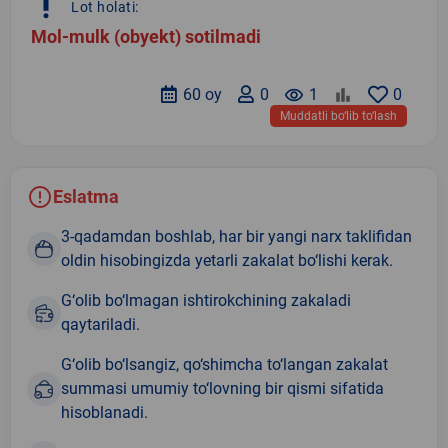
priority_high
Lot holati:
Mol-mulk (obyekt) sotilmadi
60 oy
0
remove_red_eye
1
0
Muddatli bo‘lib to‘lash
Eslatma
3-qadamdan boshlab, har bir yangi narx taklifidan
oldin hisobingizda yetarli zakalat bo‘lishi kerak.
G‘olib bo‘lmagan ishtirokchining zakaladi
qaytariladi.
G‘olib bo‘lsangiz, qo‘shimcha to‘langan zakalat
summasi umumiy to‘lovning bir qismi sifatida
hisoblanadi.