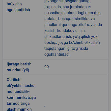
javobgarlik belgilanganligi
bo`yicha
to‘g‘risida, shu jumladan er
ogohlantirish
uchastkasi huhudidagi daraxtlar,
butalar, boshqa o‘simliklar va
nihollarni qonunga xilof ravishda
kesish, kundakov qilish,
shikastlantirish, yo‘q qilish yoki
boshqa joyga ko‘chirib o‘tkazish
taqiqlanganligi to‘g‘risida
ogohlantiriladi.
Ijaraga berish
99
muddati (yil)
Qurilish
ob'yektini tashqi
muhandislik-
kommunikatsiya
tarmoqlariga
-
ulash mumkin