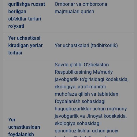
qurilishga ruxsat
Omborlar va omborxona
berilgan
majmualari qurish
ob’ektlar turlari
ro‘yxati
Yer uchastkasi
kiradigan yerlar
Yer uchastkalari (tadbirkorlik)
toifasi
Savdo g‘olibi O‘zbekiston
Respublikasining Ma’muriy
javobgarlik to‘g‘risidagi kodeksida,
ekologiya, atrof-muhitni
muhofaza qilish va tabiatdan
foydalanish sohasidagi
huquqbuzarliklar uchun ma’muriy
javobgarlik va Jinoyat kodeksida,
Yer
ekologiya sohasidagi
uchastkasidan
qonunbuzilishlar uchun jinoiy
foydalanish