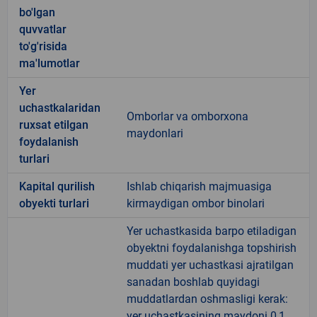
bo'lgan
quvvatlar
to'g'risida
ma'lumotlar
Yer
uchastkalaridan
Omborlar va omborxona
ruxsat etilgan
maydonlari
foydalanish
turlari
Kapital qurilish
Ishlab chiqarish majmuasiga
obyekti turlari
kirmaydigan ombor binolari
Yer uchastkasida barpo etiladigan
obyektni foydalanishga topshirish
muddati yer uchastkasi ajratilgan
sanadan boshlab quyidagi
muddatlardan oshmasligi kerak:
yer uchastkasining maydoni 0,1