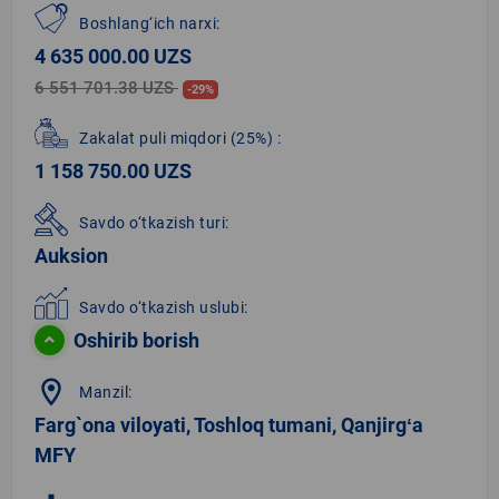
Boshlang‘ich narxi:
4 635 000.00 UZS
6 551 701.38 UZS
-29%
Zakalat puli miqdori
(25%)
:
1 158 750.00 UZS
Savdo o‘tkazish turi:
Auksion
Savdo o‘tkazish uslubi:
Oshirib borish
location_on
Manzil:
Farg`ona viloyati, Toshloq tumani, Qanjirgʻa
MFY