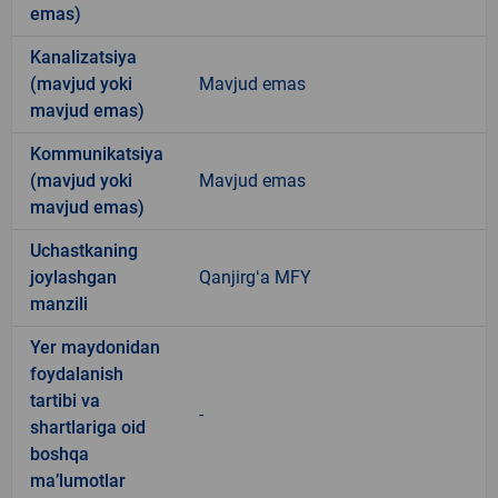
emas)
Kanalizatsiya
(mavjud yoki
Mavjud emas
mavjud emas)
Kommunikatsiya
(mavjud yoki
Mavjud emas
mavjud emas)
Uchastkaning
joylashgan
Qanjirgʻa MFY
manzili
Yer maydonidan
foydalanish
tartibi va
-
shartlariga oid
boshqa
ma’lumotlar