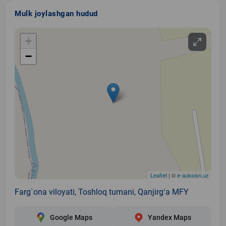
Mulk joylashgan hudud
+
−
Leaflet
| ©
e-auksion.uz
Farg`ona viloyati, Toshloq tumani, Qanjirgʻa MFY
Google Maps
Yandex Maps