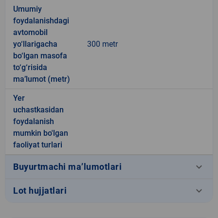
Umumiy
foydalanishdagi
avtomobil
yo‘llarigacha
300 metr
bo‘lgan masofa
to‘g‘risida
ma’lumot (metr)
Yer
uchastkasidan
foydalanish
mumkin bo'lgan
faoliyat turlari
keyboard_arrow_down
Buyurtmachi ma’lumotlari
keyboard_arrow_down
Lot hujjatlari