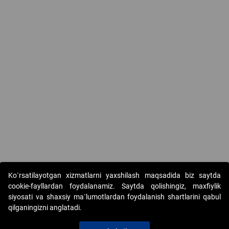
Ko`rsatilayotgan xizmatlarni yaxshilash maqsadida biz saytda
cookie-fayllardan foydalanamiz. Saytda qolishingiz, maxfiylik
siyosati va shaxsiy ma`lumotlardan foydalanish shartlarini qabul
qilganingizni anglatadi.
Copyright © 2017-2026. "Elektron onlayn-auksionlarni
tashkil etish" AJ. Barcha huquqlar himoyalangan