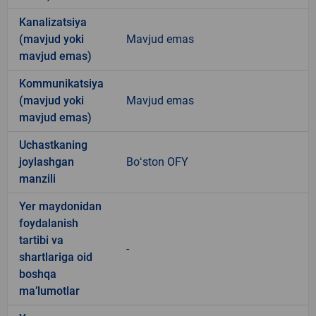
Kanalizatsiya
(mavjud yoki
Mavjud emas
mavjud emas)
Kommunikatsiya
(mavjud yoki
Mavjud emas
mavjud emas)
Uchastkaning
joylashgan
Boʻston OFY
manzili
Yer maydonidan
foydalanish
tartibi va
-
shartlariga oid
boshqa
ma’lumotlar