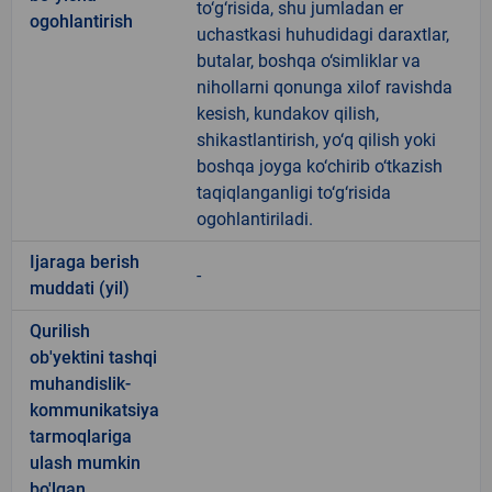
to‘g‘risida, shu jumladan er
ogohlantirish
uchastkasi huhudidagi daraxtlar,
butalar, boshqa o‘simliklar va
nihollarni qonunga xilof ravishda
kesish, kundakov qilish,
shikastlantirish, yo‘q qilish yoki
boshqa joyga ko‘chirib o‘tkazish
taqiqlanganligi to‘g‘risida
ogohlantiriladi.
Ijaraga berish
-
muddati (yil)
Qurilish
ob'yektini tashqi
muhandislik-
kommunikatsiya
tarmoqlariga
ulash mumkin
bo'lgan