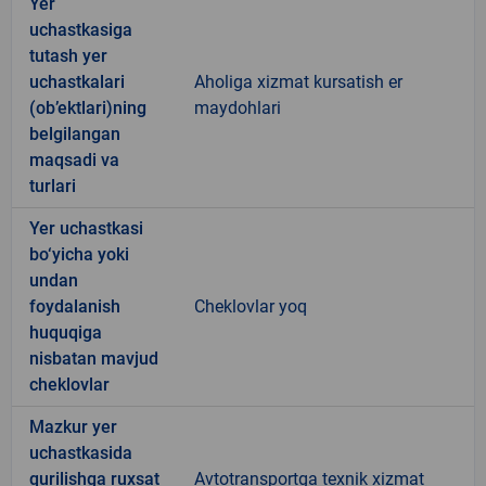
Yer
uchastkasiga
tutash yer
uchastkalari
Aholiga xizmat kursatish er
(ob’ektlari)ning
maydohlari
belgilangan
maqsadi va
turlari
Yer uchastkasi
bo‘yicha yoki
undan
foydalanish
Cheklovlar yoq
huquqiga
nisbatan mavjud
cheklovlar
Mazkur yer
uchastkasida
qurilishga ruxsat
Avtotransportga texnik xizmat