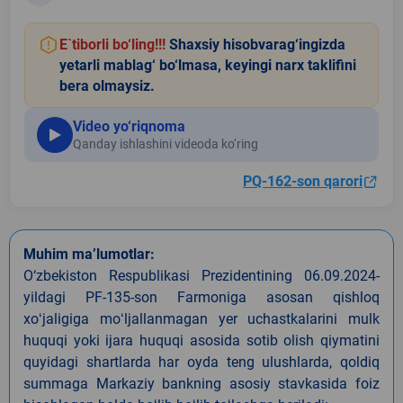
E`tiborli bo‘ling!!!
Shaxsiy hisobvarag‘ingizda
yetarli mablag‘ bo‘lmasa, keyingi narx taklifini
bera olmaysiz.
Video yo‘riqnoma
Qanday ishlashini videoda ko‘ring
PQ-162-son qarori
Muhim ma’lumotlar:
O‘zbekiston Respublikasi Prezidentining 06.09.2024-
yildagi PF-135-son Farmoniga asosan qishloq
xoʻjaligiga moʻljallanmagan yer uchastkalarini mulk
huquqi yoki ijara huquqi asosida sotib olish qiymatini
quyidagi shartlarda har oyda teng ulushlarda, qoldiq
summaga Markaziy bankning asosiy stavkasida foiz