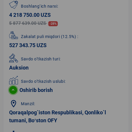
Boshlang‘ich narxi:
4 218 750.00 UZS
5 877 639.00 UZS
-28%
Zakalat puli miqdori
(12.5%)
:
527 343.75 UZS
Savdo o‘tkazish turi:
Auksion
Savdo o‘tkazish uslubi:
Oshirib borish
location_on
Manzil:
Qoraqalpog`iston Respublikasi, Qonliko`l
tumani, Boʻston OFY