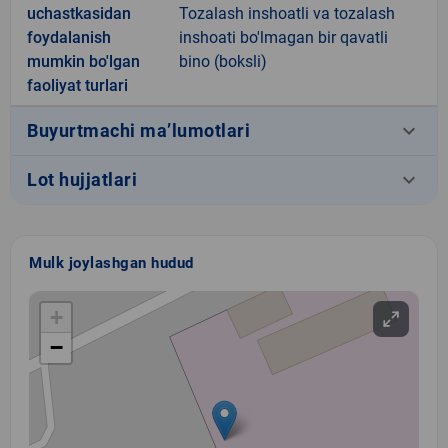
uchastkasidan
Tozalash inshoatli va tozalash
foydalanish
inshoati bo'lmagan bir qavatli
mumkin bo'lgan
bino (boksli)
faoliyat turlari
keyboard_arrow_down
Buyurtmachi ma’lumotlari
keyboard_arrow_down
Lot hujjatlari
Mulk joylashgan hudud
+
−