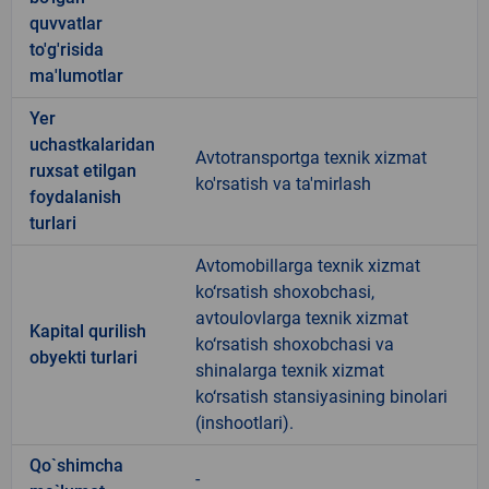
quvvatlar
to'g'risida
ma'lumotlar
Yer
uchastkalaridan
Avtotransportga texnik xizmat
ruxsat etilgan
ko'rsatish va ta'mirlash
foydalanish
turlari
Avtomobillarga texnik xizmat
ko‘rsatish shoxobchasi,
avtoulovlarga texnik xizmat
Kapital qurilish
ko‘rsatish shoxobchasi va
obyekti turlari
shinalarga texnik xizmat
ko‘rsatish stansiyasining binolari
(inshootlari).
Qo`shimcha
-