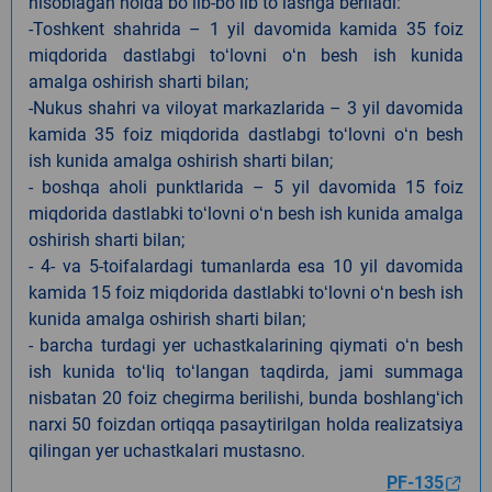
hisoblagan holda boʻlib-boʻlib toʻlashga beriladi:
-Toshkent shahrida – 1 yil davomida kamida 35 foiz
miqdorida dastlabgi toʻlovni oʻn besh ish kunida
amalga oshirish sharti bilan;
-Nukus shahri va viloyat markazlarida – 3 yil davomida
kamida 35 foiz miqdorida dastlabgi toʻlovni oʻn besh
ish kunida amalga oshirish sharti bilan;
- boshqa aholi punktlarida – 5 yil davomida 15 foiz
miqdorida dastlabki toʻlovni oʻn besh ish kunida amalga
oshirish sharti bilan;
- 4- va 5-toifalardagi tumanlarda esa 10 yil davomida
kamida 15 foiz miqdorida dastlabki toʻlovni oʻn besh ish
kunida amalga oshirish sharti bilan;
- barcha turdagi yer uchastkalarining qiymati oʻn besh
ish kunida toʻliq toʻlangan taqdirda, jami summaga
nisbatan 20 foiz chegirma berilishi, bunda boshlangʻich
narxi 50 foizdan ortiqqa pasaytirilgan holda realizatsiya
qilingan yer uchastkalari mustasno.
PF-135