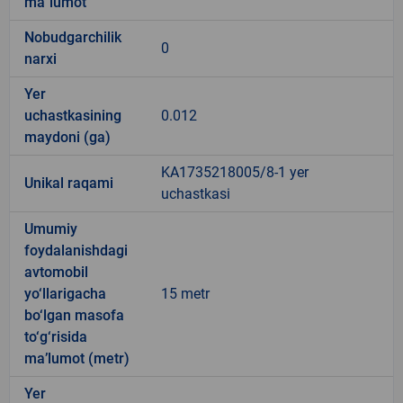
ma`lumot
Nobudgarchilik
0
narxi
Yer
uchastkasining
0.012
maydoni (ga)
KA1735218005/8-1 yer
Unikal raqami
uchastkasi
Umumiy
foydalanishdagi
avtomobil
yo‘llarigacha
15 metr
bo‘lgan masofa
to‘g‘risida
ma’lumot (metr)
Yer