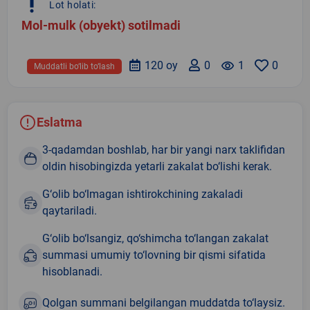
priority_high
Lot holati:
Mol-mulk (obyekt) sotilmadi
120 oy
0
remove_red_eye
1
0
Muddatli bo‘lib to‘lash
Eslatma
3-qadamdan boshlab, har bir yangi narx taklifidan
oldin hisobingizda yetarli zakalat bo‘lishi kerak.
G‘olib bo‘lmagan ishtirokchining zakaladi
qaytariladi.
G‘olib bo‘lsangiz, qo‘shimcha to‘langan zakalat
summasi umumiy to‘lovning bir qismi sifatida
hisoblanadi.
Qolgan summani belgilangan muddatda to‘laysiz.