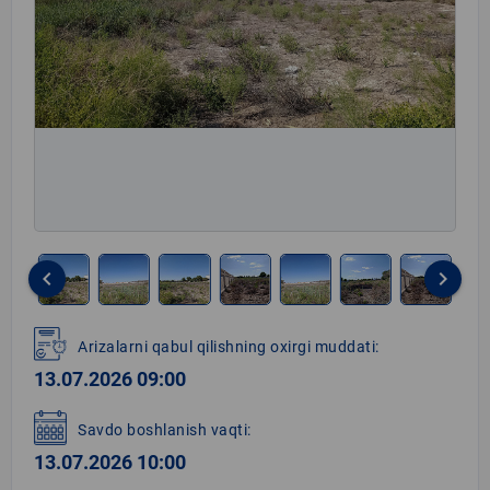
keyboard_arrow_left
keyboard_arrow_right
Item
1
Arizalarni qabul qilishning oxirgi muddati:
of
13.07.2026 09:00
8
Savdo boshlanish vaqti:
13.07.2026 10:00