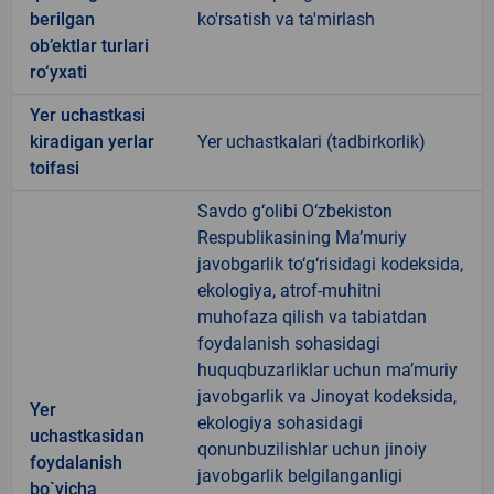
berilgan
ko'rsatish va ta'mirlash
ob’ektlar turlari
ro‘yxati
Yer uchastkasi
kiradigan yerlar
Yer uchastkalari (tadbirkorlik)
toifasi
Savdo g‘olibi O‘zbekiston
Respublikasining Ma’muriy
javobgarlik to‘g‘risidagi kodeksida,
ekologiya, atrof-muhitni
muhofaza qilish va tabiatdan
foydalanish sohasidagi
huquqbuzarliklar uchun ma’muriy
javobgarlik va Jinoyat kodeksida,
Yer
ekologiya sohasidagi
uchastkasidan
qonunbuzilishlar uchun jinoiy
foydalanish
javobgarlik belgilanganligi
bo`yicha