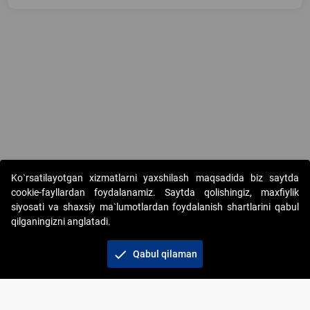
Copyright © 2017-2026. "Elektron onlayn-auksionlarni tashkil etish"
Ko`rsatilayotgan xizmatlarni yaxshilash maqsadida biz saytda
AJ. Barcha huquqlar himoyalangan
cookie-fayllardan foydalanamiz. Saytda qolishingiz, maxfiylik
siyosati va shaxsiy ma`lumotlardan foydalanish shartlarini qabul
qilganingizni anglatadi.
check
Qabul qilaman
+998 71 202-21-11
Veb-saytdagi axborot materiallaridan boshqa