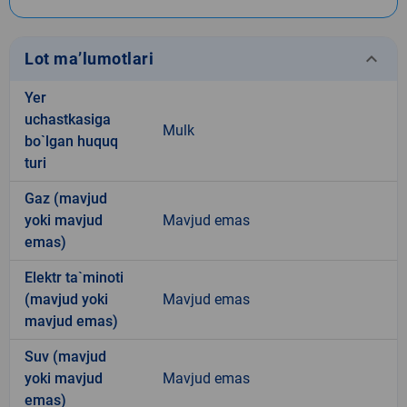
keyboard_arrow_down
Lot ma’lumotlari
Yer
uchastkasiga
Mulk
bo`lgan huquq
turi
Gaz (mavjud
yoki mavjud
Mavjud emas
emas)
Elektr ta`minoti
(mavjud yoki
Mavjud emas
mavjud emas)
Suv (mavjud
yoki mavjud
Mavjud emas
emas)