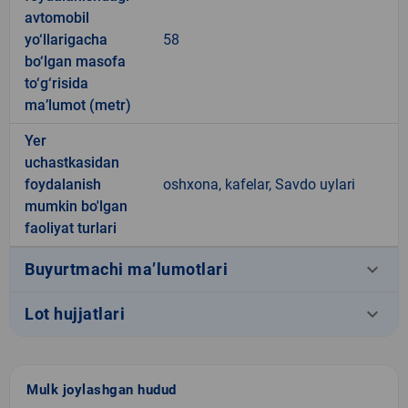
avtomobil
yo‘llarigacha
58
bo‘lgan masofa
to‘g‘risida
ma’lumot (metr)
Yer
uchastkasidan
foydalanish
oshxona, kafelar, Savdo uylari
mumkin bo'lgan
faoliyat turlari
keyboard_arrow_down
Buyurtmachi ma’lumotlari
keyboard_arrow_down
Lot hujjatlari
Mulk joylashgan hudud