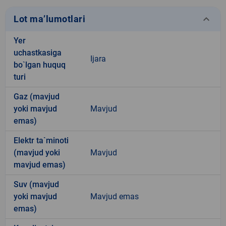
keyboard_arrow_down
Lot ma’lumotlari
Yer
uchastkasiga
Ijara
bo`lgan huquq
turi
Gaz (mavjud
yoki mavjud
Mavjud
emas)
Elektr ta`minoti
(mavjud yoki
Mavjud
mavjud emas)
Suv (mavjud
yoki mavjud
Mavjud emas
emas)