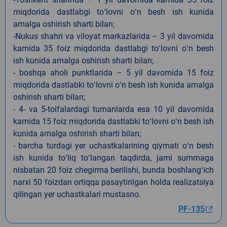
miqdorida dastlabgi toʻlovni oʻn besh ish kunida
amalga oshirish sharti bilan;
-Nukus shahri va viloyat markazlarida – 3 yil davomida
kamida 35 foiz miqdorida dastlabgi toʻlovni oʻn besh
ish kunida amalga oshirish sharti bilan;
- boshqa aholi punktlarida – 5 yil davomida 15 foiz
miqdorida dastlabki toʻlovni oʻn besh ish kunida amalga
oshirish sharti bilan;
- 4- va 5-toifalardagi tumanlarda esa 10 yil davomida
kamida 15 foiz miqdorida dastlabki toʻlovni oʻn besh ish
kunida amalga oshirish sharti bilan;
- barcha turdagi yer uchastkalarining qiymati oʻn besh
ish kunida toʻliq toʻlangan taqdirda, jami summaga
nisbatan 20 foiz chegirma berilishi, bunda boshlangʻich
narxi 50 foizdan ortiqqa pasaytirilgan holda realizatsiya
qilingan yer uchastkalari mustasno.
PF-135