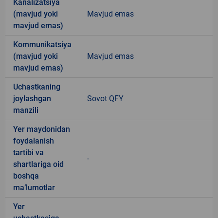
Kanalizatsiya
(mavjud yoki
Mavjud emas
mavjud emas)
Kommunikatsiya
(mavjud yoki
Mavjud emas
mavjud emas)
Uchastkaning
joylashgan
Sovot QFY
manzili
Yer maydonidan
foydalanish
tartibi va
-
shartlariga oid
boshqa
ma’lumotlar
Yer