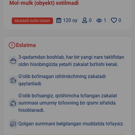
Mol-mulk (obyekt) sotilmadi
120 oy
0
remove_red_eye
1
0
Muddatli bo‘lib to‘lash
Eslatma
3-qadamdan boshlab, har bir yangi narx taklifidan
oldin hisobingizda yetarli zakalat bo‘lishi kerak.
G‘olib bo‘lmagan ishtirokchining zakaladi
qaytariladi.
G‘olib bo‘lsangiz, qo‘shimcha to‘langan zakalat
summasi umumiy to‘lovning bir qismi sifatida
hisoblanadi.
Qolgan summani belgilangan muddatda to‘laysiz.