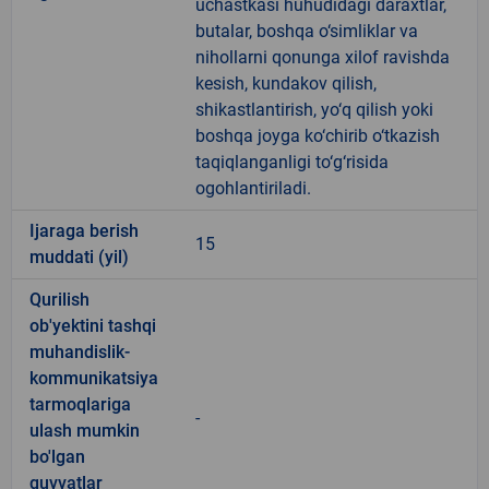
uchastkasi huhudidagi daraxtlar,
butalar, boshqa o‘simliklar va
nihollarni qonunga xilof ravishda
kesish, kundakov qilish,
shikastlantirish, yo‘q qilish yoki
boshqa joyga ko‘chirib o‘tkazish
taqiqlanganligi to‘g‘risida
ogohlantiriladi.
Ijaraga berish
15
muddati (yil)
Qurilish
ob'yektini tashqi
muhandislik-
kommunikatsiya
tarmoqlariga
-
ulash mumkin
bo'lgan
quvvatlar