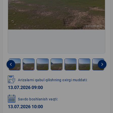
keyboard_arrow_left
keyboard_arrow_right
Item
1
Arizalarni qabul qilishning oxirgi muddati:
of
13.07.2026 09:00
8
Savdo boshlanish vaqti:
13.07.2026 10:00