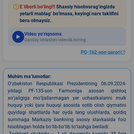
E`tiborli bo‘ling!!!
Shaxsiy hisobvarag‘ingizda
yetarli mablag‘ bo‘lmasa, keyingi narx taklifini
bera olmaysiz.
Video yo‘riqnoma
Qanday ishlashini videoda ko‘ring
PQ-162-son qarori
Muhim ma’lumotlar:
O‘zbekiston Respublikasi Prezidentining 06.09.2024-
yildagi PF-135-son Farmoniga asosan qishloq
xoʻjaligiga moʻljallanmagan yer uchastkalarini mulk
huquqi yoki ijara huquqi asosida sotib olish qiymatini
quyidagi shartlarda har oyda teng ulushlarda, qoldiq
summaga Markaziy bankning asosiy stavkasida foiz
hisoblagan holda boʻlib-boʻlib toʻlashga beriladi:
-Toshkent shahrida – 1 yil davomida kamida 35 foiz