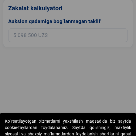
Zakalat kalkulyatori
Auksion qadamiga bog‘lanmagan taklif
Copyright © 2017-2026. "Elektron onlayn-auksionlarni tashkil etish"
Ko`rsatilayotgan xizmatlarni yaxshilash maqsadida biz saytda
AJ. Barcha huquqlar himoyalangan
cookie-fayllardan foydalanamiz. Saytda qolishingiz, maxfiylik
siyosati va shaxsiy ma`lumotlardan foydalanish shartlarini qabul