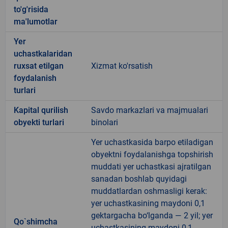
to'g'risida
ma'lumotlar
Yer
uchastkalaridan
ruxsat etilgan
Xizmat ko'rsatish
foydalanish
turlari
Kapital qurilish
Savdo markazlari va majmualari
obyekti turlari
binolari
Yer uchastkasida barpo etiladigan
obyektni foydalanishga topshirish
muddati yer uchastkasi ajratilgan
sanadan boshlab quyidagi
muddatlardan oshmasligi kerak:
yer uchastkasining maydoni 0,1
gektargacha bo‘lganda — 2 yil; yer
Qo`shimcha
uchastkasining maydoni 0,1