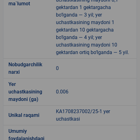
ma`lumot
gektardan 1 gektargacha
bo‘lganda — 3 yil; yer
uchastkasining maydoni 1
gektardan 10 gektargacha
bo‘lganda — 4 yil; yer
uchastkasining maydoni 10
gektardan ortiq bo‘lganda — 5 yil.
Nobudgarchilik
0
narxi
Yer
uchastkasining
0.006
maydoni (ga)
KA1708237002/25-1 yer
Unikal raqami
uchastkasi
Umumiy
foydalanishdagi