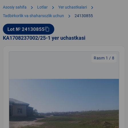
chevron_right
chevron_right
chevron_right
Asosiy sahifa
Lotlar
Yer uchastkalari
chevron_right
Tadbirkorlik va shaharsozlik uchun
24130855
Lot № 24130855
content_copy
KA1708237002/25-1 yer uchastkasi
Rasm 1 / 8