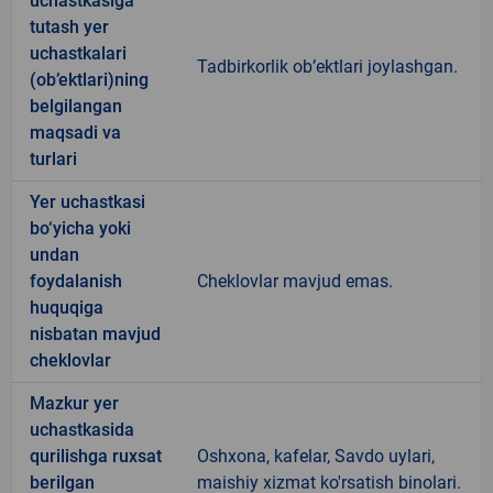
uchastkasiga
tutash yer
uchastkalari
Tadbirkorlik ob’ektlari joylashgan.
(ob’ektlari)ning
belgilangan
maqsadi va
turlari
Yer uchastkasi
bo‘yicha yoki
undan
foydalanish
Cheklovlar mavjud emas.
huquqiga
nisbatan mavjud
cheklovlar
Mazkur yer
uchastkasida
qurilishga ruxsat
Oshxona, kafelar, Savdo uylari,
berilgan
maishiy xizmat ko'rsatish binolari.