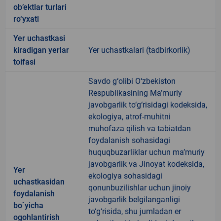
ob’ektlar turlari
ro‘yxati
Yer uchastkasi
kiradigan yerlar
Yer uchastkalari (tadbirkorlik)
toifasi
Savdo g‘olibi O‘zbekiston
Respublikasining Ma’muriy
javobgarlik to‘g‘risidagi kodeksida,
ekologiya, atrof-muhitni
muhofaza qilish va tabiatdan
foydalanish sohasidagi
huquqbuzarliklar uchun ma’muriy
javobgarlik va Jinoyat kodeksida,
Yer
ekologiya sohasidagi
uchastkasidan
qonunbuzilishlar uchun jinoiy
foydalanish
javobgarlik belgilanganligi
bo`yicha
to‘g‘risida, shu jumladan er
ogohlantirish