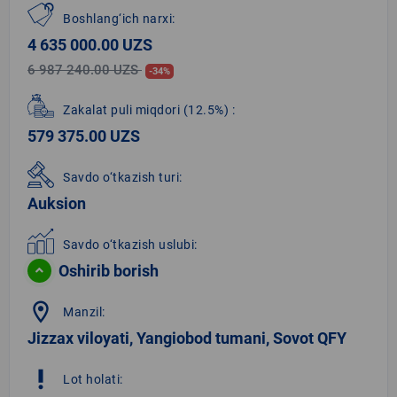
Boshlang‘ich narxi:
4 635 000.00 UZS
6 987 240.00 UZS
-34%
Zakalat puli miqdori
(12.5%)
:
579 375.00 UZS
Savdo o‘tkazish turi:
Auksion
Savdo o‘tkazish uslubi:
Oshirib borish
location_on
Manzil:
Jizzax viloyati, Yangiobod tumani, Sovot QFY
priority_high
Lot holati: