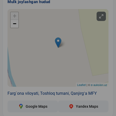
Mulk joylashgan hudud
+
−
Leaflet
| ©
e-auksion.uz
Farg`ona viloyati, Toshloq tumani, Qanjirgʻa MFY
Google Maps
Yandex Maps