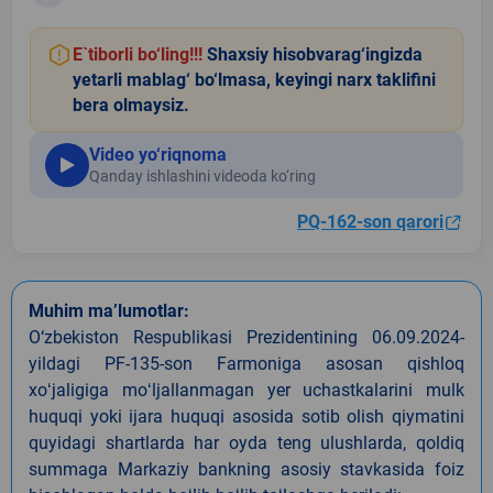
E`tiborli bo‘ling!!!
Shaxsiy hisobvarag‘ingizda
yetarli mablag‘ bo‘lmasa, keyingi narx taklifini
bera olmaysiz.
Video yo‘riqnoma
Qanday ishlashini videoda ko‘ring
PQ-162-son qarori
Muhim ma’lumotlar:
O‘zbekiston Respublikasi Prezidentining 06.09.2024-
yildagi PF-135-son Farmoniga asosan qishloq
xoʻjaligiga moʻljallanmagan yer uchastkalarini mulk
huquqi yoki ijara huquqi asosida sotib olish qiymatini
quyidagi shartlarda har oyda teng ulushlarda, qoldiq
summaga Markaziy bankning asosiy stavkasida foiz