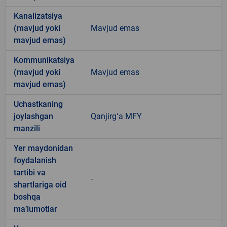
Kanalizatsiya
(mavjud yoki
Mavjud emas
mavjud emas)
Kommunikatsiya
(mavjud yoki
Mavjud emas
mavjud emas)
Uchastkaning
joylashgan
Qanjirgʻa MFY
manzili
Yer maydonidan
foydalanish
tartibi va
-
shartlariga oid
boshqa
ma’lumotlar