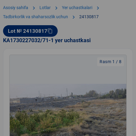
chevron_right
chevron_right
chevron_right
Asosiy sahifa
Lotlar
Yer uchastkalari
chevron_right
Tadbirkorlik va shaharsozlik uchun
24130817
Lot № 24130817
content_copy
KA1730227032/71-1 yer uchastkasi
Rasm 1 / 8