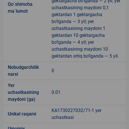
gektargacha bo‘lganda — 2 yil; yer
Qo`shimcha
uchastkasining maydoni 0,1
ma`lumot
gektardan 1 gektargacha
bo‘lganda — 3 yil; yer
uchastkasining maydoni 1
gektardan 10 gektargacha
bo‘lganda — 4 yil; yer
uchastkasining maydoni 10
gektardan ortiq bo‘lganda — 5 yil.
Nobudgarchilik
0
narxi
Yer
uchastkasining
0.01
maydoni (ga)
KA1730227032/71-1 yer
Unikal raqami
uchastkasi
Umumiy