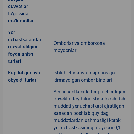
quvvatlar
to'g'risida
ma'lumotlar
Yer
uchastkalaridan
Omborlar va omborxona
ruxsat etilgan
maydonlari
foydalanish
turlari
Kapital qurilish
Ishlab chiqarish majmuasiga
obyekti turlari
kirmaydigan ombor binolari
Yer uchastkasida barpo etiladigan
obyektni foydalanishga topshirish
muddati yer uchastkasi ajratilgan
sanadan boshlab quyidagi
muddatlardan oshmasligi kerak:
yer uchastkasining maydoni 0,1