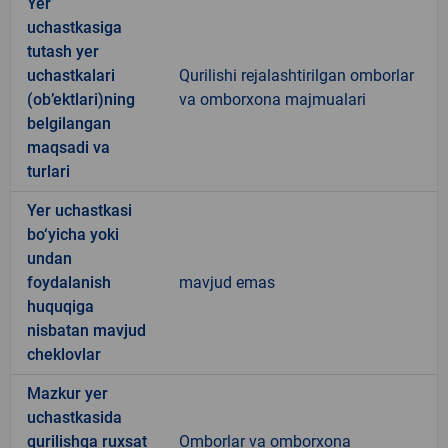
Yer
uchastkasiga
tutash yer
uchastkalari
Qurilishi rejalashtirilgan omborlar
(ob’ektlari)ning
va omborxona majmualari
belgilangan
maqsadi va
turlari
Yer uchastkasi
bo‘yicha yoki
undan
foydalanish
mavjud emas
huquqiga
nisbatan mavjud
cheklovlar
Mazkur yer
uchastkasida
qurilishga ruxsat
Omborlar va omborxona