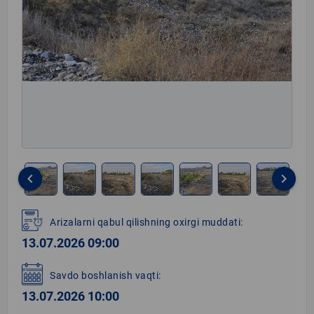
keyboard_arrow_left
keyboard_arrow_right
Item
1
Arizalarni qabul qilishning oxirgi muddati:
of
13.07.2026 09:00
8
Savdo boshlanish vaqti:
13.07.2026 10:00