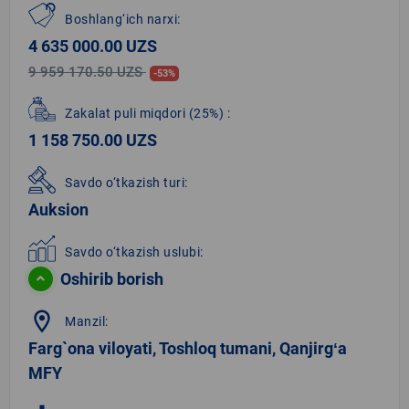
Boshlang‘ich narxi:
4 635 000.00 UZS
9 959 170.50 UZS
-53%
Zakalat puli miqdori
(25%)
:
1 158 750.00 UZS
Savdo o‘tkazish turi:
Auksion
Savdo o‘tkazish uslubi:
Oshirib borish
location_on
Manzil:
Farg`ona viloyati, Toshloq tumani, Qanjirgʻa
MFY