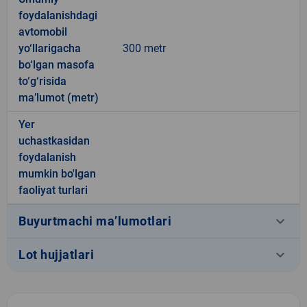
foydalanishdagi
avtomobil
yo‘llarigacha
300 metr
bo‘lgan masofa
to‘g‘risida
ma’lumot (metr)
Yer
uchastkasidan
foydalanish
mumkin bo'lgan
faoliyat turlari
keyboard_arrow_down
Buyurtmachi ma’lumotlari
keyboard_arrow_down
Lot hujjatlari