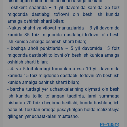
hisoblagan holda boʻlib-boʻlib toʻlashga beriladi:
-Toshkent shahrida – 1 yil davomida kamida 35 foiz
miqdorida dastlabgi toʻlovni oʻn besh ish kunida
amalga oshirish sharti bilan;
-Nukus shahri va viloyat markazlarida – 3 yil davomida
kamida 35 foiz miqdorida dastlabgi toʻlovni oʻn besh
ish kunida amalga oshirish sharti bilan;
- boshqa aholi punktlarida – 5 yil davomida 15 foiz
miqdorida dastlabki toʻlovni oʻn besh ish kunida amalga
oshirish sharti bilan;
- 4- va 5-toifalardagi tumanlarda esa 10 yil davomida
kamida 15 foiz miqdorida dastlabki toʻlovni oʻn besh ish
kunida amalga oshirish sharti bilan;
- barcha turdagi yer uchastkalarining qiymati oʻn besh
ish kunida toʻliq toʻlangan taqdirda, jami summaga
nisbatan 20 foiz chegirma berilishi, bunda boshlangʻich
narxi 50 foizdan ortiqqa pasaytirilgan holda realizatsiya
qilingan yer uchastkalari mustasno.
PF-135