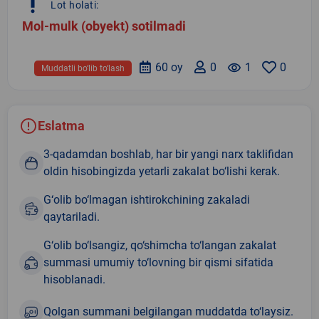
priority_high
Lot holati:
Mol-mulk (obyekt) sotilmadi
60 oy
0
remove_red_eye
1
0
Muddatli bo‘lib to‘lash
Eslatma
3-qadamdan boshlab, har bir yangi narx taklifidan
oldin hisobingizda yetarli zakalat bo‘lishi kerak.
G‘olib bo‘lmagan ishtirokchining zakaladi
qaytariladi.
G‘olib bo‘lsangiz, qo‘shimcha to‘langan zakalat
summasi umumiy to‘lovning bir qismi sifatida
hisoblanadi.
Qolgan summani belgilangan muddatda to‘laysiz.