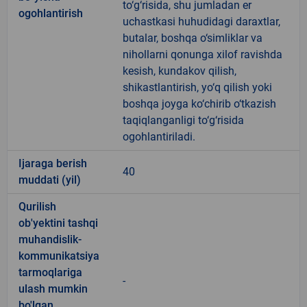
to‘g‘risida, shu jumladan er
ogohlantirish
uchastkasi huhudidagi daraxtlar,
butalar, boshqa o‘simliklar va
nihollarni qonunga xilof ravishda
kesish, kundakov qilish,
shikastlantirish, yo‘q qilish yoki
boshqa joyga ko‘chirib o‘tkazish
taqiqlanganligi to‘g‘risida
ogohlantiriladi.
Ijaraga berish
40
muddati (yil)
Qurilish
ob'yektini tashqi
muhandislik-
kommunikatsiya
tarmoqlariga
-
ulash mumkin
bo'lgan