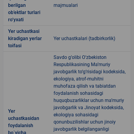
berilgan
majmualari
ob’ektlar turlari
ro‘yxati
Yer uchastkasi
kiradigan yerlar
Yer uchastkalari (tadbirkorlik)
toifasi
Savdo g‘olibi O‘zbekiston
Respublikasining Ma’muriy
javobgarlik to‘g‘risidagi kodeksida,
ekologiya, atrof-muhitni
muhofaza qilish va tabiatdan
foydalanish sohasidagi
huquqbuzarliklar uchun ma’muriy
javobgarlik va Jinoyat kodeksida,
Yer
ekologiya sohasidagi
uchastkasidan
qonunbuzilishlar uchun jinoiy
foydalanish
javobgarlik belgilanganligi
bo`yicha