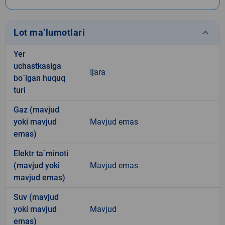
keyboard_arrow_down
Lot ma’lumotlari
Yer
uchastkasiga
Ijara
bo`lgan huquq
turi
Gaz (mavjud
yoki mavjud
Mavjud emas
emas)
Elektr ta`minoti
(mavjud yoki
Mavjud emas
mavjud emas)
Suv (mavjud
yoki mavjud
Mavjud
emas)