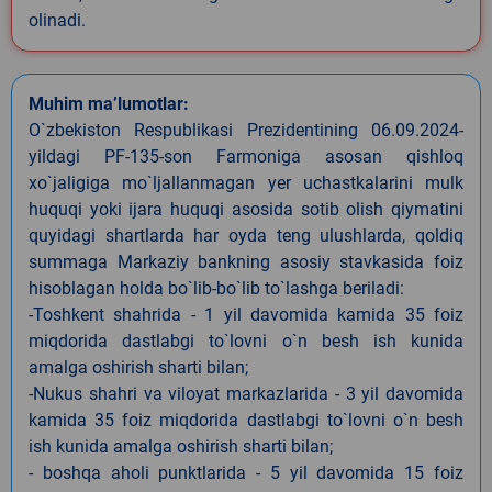
olinadi.
Muhim ma’lumotlar:
O`zbekiston Respublikasi Prezidentining 06.09.2024-
yildagi PF-135-son Farmoniga asosan qishloq
xo`jaligiga mo`ljallanmagan yer uchastkalarini mulk
huquqi yoki ijara huquqi asosida sotib olish qiymatini
quyidagi shartlarda har oyda teng ulushlarda, qoldiq
summaga Markaziy bankning asosiy stavkasida foiz
hisoblagan holda bo`lib-bo`lib to`lashga beriladi:
-Toshkent shahrida - 1 yil davomida kamida 35 foiz
miqdorida dastlabgi to`lovni o`n besh ish kunida
amalga oshirish sharti bilan;
-Nukus shahri va viloyat markazlarida - 3 yil davomida
kamida 35 foiz miqdorida dastlabgi to`lovni o`n besh
ish kunida amalga oshirish sharti bilan;
- boshqa aholi punktlarida - 5 yil davomida 15 foiz