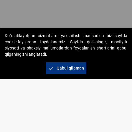
Copyright © 2017-2026. "Elektron onlayn-auksionlarni tashkil etish"
Ko`rsatilayotgan xizmatlarni yaxshilash maqsadida biz saytda
AJ. Barcha huquqlar himoyalangan
cookie-fayllardan foydalanamiz. Saytda qolishingiz, maxfiylik
siyosati va shaxsiy ma`lumotlardan foydalanish shartlarini qabul
qilganingizni anglatadi.
check
Qabul qilaman
+998 71 202-21-11
Veb-saytdagi axborot materiallaridan boshqa
shaxslar foydalanganda jamiyatning korporativ veb-
saytiga majburiy havolalar ko‘rsatilishi kerak