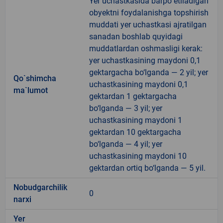
Yer uchastkasida barpo etiladigan
obyektni foydalanishga topshirish
muddati yer uchastkasi ajratilgan
sanadan boshlab quyidagi
muddatlardan oshmasligi kerak:
yer uchastkasining maydoni 0,1
gektargacha bo‘lganda — 2 yil; yer
Qo`shimcha
uchastkasining maydoni 0,1
ma`lumot
gektardan 1 gektargacha
bo‘lganda — 3 yil; yer
uchastkasining maydoni 1
gektardan 10 gektargacha
bo‘lganda — 4 yil; yer
uchastkasining maydoni 10
gektardan ortiq bo‘lganda — 5 yil.
Nobudgarchilik
0
narxi
Yer