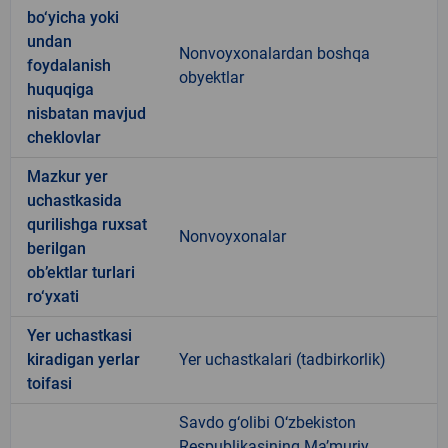
bo‘yicha yoki
undan
Nonvoyxonalardan boshqa
foydalanish
obyektlar
huquqiga
nisbatan mavjud
cheklovlar
Mazkur yer
uchastkasida
qurilishga ruxsat
Nonvoyxonalar
berilgan
ob’ektlar turlari
ro‘yxati
Yer uchastkasi
kiradigan yerlar
Yer uchastkalari (tadbirkorlik)
toifasi
Savdo g‘olibi O‘zbekiston
Respublikasining Ma’muriy