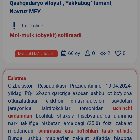
Qashqadaryo viloyati, Yakkabog` tumani,
Navruz MFY
priority_high
Lot holati:
Mol-mulk (obyekt) sotilmadi
60 oy
0
remove_red_eye
2
0
Muddatli bo‘lib to‘lash
Eslatma:
O‘zbekiston Respublikasi Prezidentining 19.04.2024-
yildagi PQ-162-son qaroriga asosan ushbu lot bo‘yicha
o‘tkaziladigan elektron onlayn-auksion savdolari
jarayonida, ishtirokchilar tomonidan
uchinchi
qadamdan
boshlab shaxsiy hisobvarag‘ida ularning
narx taklifiga nisbatan amaldagi (25.0) foizi zakalat
miqdoridagi
summaga ega bo‘lishlari talab etiladi
.
Bunda, ushbu mablag‘lar zakalat sifatida hisobga