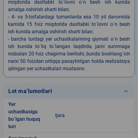
miqdorida dastlabki to`lovni o`n besh ish kunida
amalga oshirish sharti bilan;
- 4- va 5-toifalardagi tumanlarda esa 10 yil davomida
kamida 15 foiz miqdorida dastlabki to`lovni o`n besh
ish kunida amalga oshirish sharti bilan;
- barcha turdagi yer uchastkalarining qiymati o`n besh
ish kunida to`liq to`langan taqdirda, jami summaga
nisbatan 20 foiz chegirma berilishi, bunda boshlang`ich
narxi 50 foizdan ortiqqa pasaytirilgan holda realizatsiya
qilingan yer uchastkalari mustasno.
keyboard_arrow_down
Lot ma’lumotlari
Yer
uchastkasiga
Ijara
bo`lgan huquq
turi