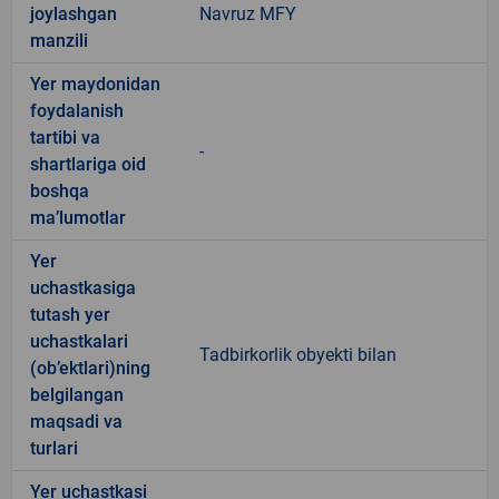
joylashgan
Navruz MFY
manzili
Yer maydonidan
foydalanish
tartibi va
-
shartlariga oid
boshqa
ma’lumotlar
Yer
uchastkasiga
tutash yer
uchastkalari
Tadbirkorlik obyekti bilan
(ob’ektlari)ning
belgilangan
maqsadi va
turlari
Yer uchastkasi