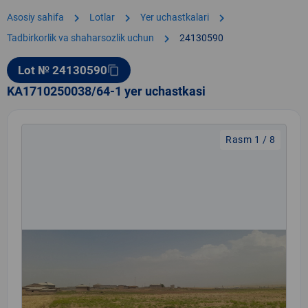
chevron_right
chevron_right
chevron_right
Asosiy sahifa
Lotlar
Yer uchastkalari
chevron_right
Tadbirkorlik va shaharsozlik uchun
24130590
Lot № 24130590
content_copy
KA1710250038/64-1 yer uchastkasi
Rasm 1 / 8