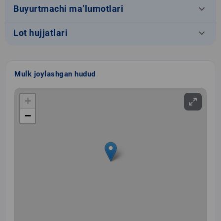
keyboard_arrow_down
Buyurtmachi ma’lumotlari
keyboard_arrow_down
Lot hujjatlari
Mulk joylashgan hudud
+
−