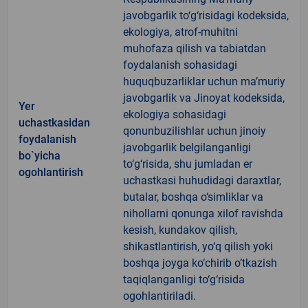
javobgarlik to‘g‘risidagi kodeksida,
ekologiya, atrof-muhitni
muhofaza qilish va tabiatdan
foydalanish sohasidagi
huquqbuzarliklar uchun ma’muriy
javobgarlik va Jinoyat kodeksida,
Yer
ekologiya sohasidagi
uchastkasidan
qonunbuzilishlar uchun jinoiy
foydalanish
javobgarlik belgilanganligi
bo`yicha
to‘g‘risida, shu jumladan er
ogohlantirish
uchastkasi huhudidagi daraxtlar,
butalar, boshqa o‘simliklar va
nihollarni qonunga xilof ravishda
kesish, kundakov qilish,
shikastlantirish, yo‘q qilish yoki
boshqa joyga ko‘chirib o‘tkazish
taqiqlanganligi to‘g‘risida
ogohlantiriladi.