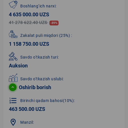
Boshlang‘ich narxi:
4 635 000.00 UZS
41 278 622.40 UZS
-89%
Zakalat puli miqdori
(25%)
:
1 158 750.00 UZS
Savdo o‘tkazish turi:
Auksion
Savdo o‘tkazish uslubi:
Oshirib borish
format_list_numbered
Birinchi qadam bahosi(10%):
463 500.00 UZS
location_on
Manzil: