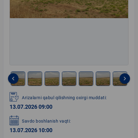
keyboard_arrow_left
keyboard_arrow_right
Item
1
Arizalarni qabul qilishning oxirgi muddati:
of
13.07.2026 09:00
8
Savdo boshlanish vaqti:
13.07.2026 10:00