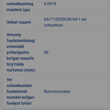
uchastkasining
0.0918
maydoni (ga)
KA1710250038/64-1 yer
Unikal raqami
uchastkasi
Umumiy
foydalanishdagi
avtomobil
yo‘llarigacha
40
bo‘lgan masofa
to‘g‘risida
ma’lumot (metr)
Yer
uchastkasidan
foydalanish
Nonvoyxonalar
mumkin bo'lgan
faoliyat turlari