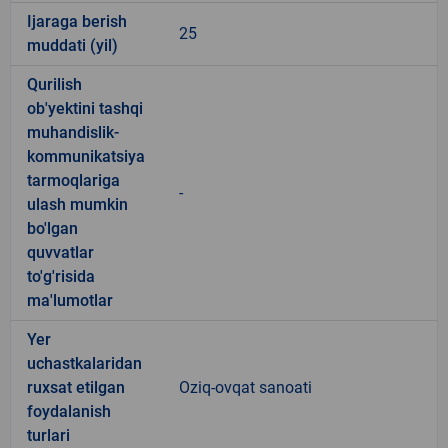
Ijaraga berish
25
muddati (yil)
Qurilish
ob'yektini tashqi
muhandislik-
kommunikatsiya
tarmoqlariga
-
ulash mumkin
bo'lgan
quvvatlar
to'g'risida
ma'lumotlar
Yer
uchastkalaridan
ruxsat etilgan
Oziq-ovqat sanoati
foydalanish
turlari