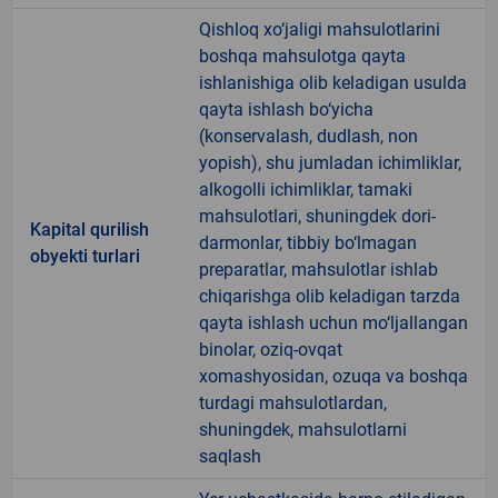
Qishloq xo‘jaligi mahsulotlarini
boshqa mahsulotga qayta
ishlanishiga olib keladigan usulda
qayta ishlash bo‘yicha
(konservalash, dudlash, non
yopish), shu jumladan ichimliklar,
alkogolli ichimliklar, tamaki
mahsulotlari, shuningdek dori-
Kapital qurilish
darmonlar, tibbiy bo‘lmagan
obyekti turlari
preparatlar, mahsulotlar ishlab
chiqarishga olib keladigan tarzda
qayta ishlash uchun mo‘ljallangan
binolar, oziq-ovqat
xomashyosidan, ozuqa va boshqa
turdagi mahsulotlardan,
shuningdek, mahsulotlarni
saqlash