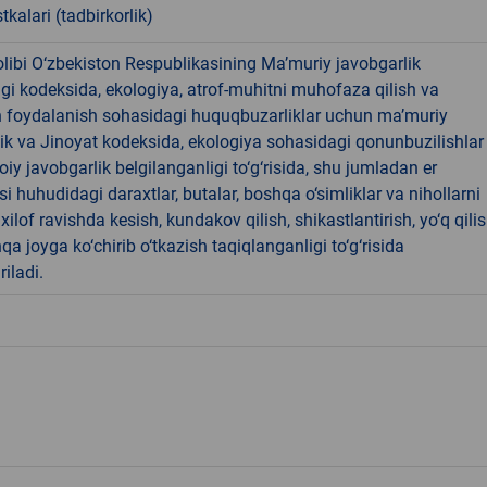
tkalari (tadbirkorlik)
libi O‘zbekiston Respublikasining Ma’muriy javobgarlik
dagi kodeksida, ekologiya, atrof-muhitni muhofaza qilish va
n foydalanish sohasidagi huquqbuzarliklar uchun ma’muriy
ik va Jinoyat kodeksida, ekologiya sohasidagi qonunbuzilishlar
oiy javobgarlik belgilanganligi to‘g‘risida, shu jumladan er
i huhudidagi daraxtlar, butalar, boshqa o‘simliklar va nihollarni
ilof ravishda kesish, kundakov qilish, shikastlantirish, yo‘q qili
qa joyga ko‘chirib o‘tkazish taqiqlanganligi to‘g‘risida
riladi.