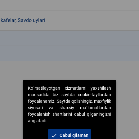
kafelar, Savdo uylari
k
k
Ko`rsatilayotgan xizmatlarni yaxshilash
maqsadida biz saytda cookie-fayllardan
foydalanamiz. Saytda qolishingiz, maxfiylik
siyosati va shaxsiy ma`lumotlardan
foydalanish shartlarini qabul qilganingizni
anglatadi.
check
Qabul qilaman