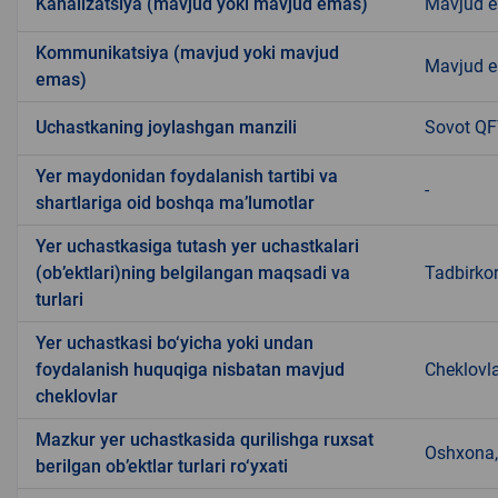
Kanalizatsiya (mavjud yoki mavjud emas)
Mavjud 
Kommunikatsiya (mavjud yoki mavjud
Mavjud 
emas)
Uchastkaning joylashgan manzili
Sovot Q
Yer maydonidan foydalanish tartibi va
-
shartlariga oid boshqa ma’lumotlar
Yer uchastkasiga tutash yer uchastkalari
(ob’ektlari)ning belgilangan maqsadi va
Tadbirkor
turlari
Yer uchastkasi bo‘yicha yoki undan
foydalanish huquqiga nisbatan mavjud
Cheklovl
cheklovlar
Mazkur yer uchastkasida qurilishga ruxsat
Oshxona, 
berilgan ob’ektlar turlari ro‘yxati