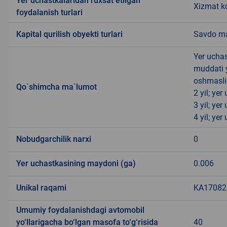
Yer uchastkalaridan ruxsat etilgan
Xizmat ko
foydalanish turlari
Kapital qurilish obyekti turlari
Savdo ma
Yer uchas
muddati 
oshmasli
Qo`shimcha ma`lumot
2 yil; ye
3 yil; ye
4 yil; ye
Nobudgarchilik narxi
0
Yer uchastkasining maydoni (ga)
0.006
Unikal raqami
KA170823
Umumiy foydalanishdagi avtomobil
yo‘llarigacha bo‘lgan masofa to‘g‘risida
40