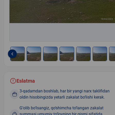
keyboard_arrow_left
Item
1
of
8
Eslatma
3-qadamdan boshlab, har bir yangi narx taklifidan
oldin hisobingizda yetarli zakalat bo‘lishi kerak.
G‘olib bo‘lsangiz, qo‘shimcha to‘langan zakalat
summasi umumiy to‘lovning bir qismi sifatida