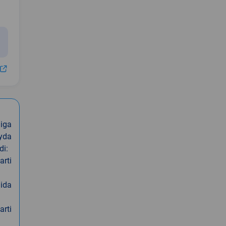
iga
oyda
di:
arti
nida
arti