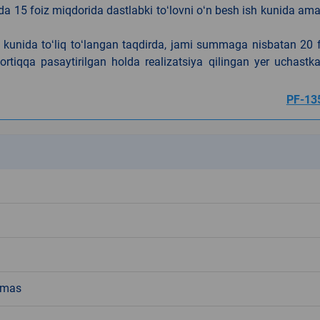
da 15 foiz miqdorida dastlabki toʻlovni oʻn besh ish kunida am
h kunida toʻliq toʻlangan taqdirda, jami summaga nisbatan 20 
rtiqqa pasaytirilgan holda realizatsiya qilingan yer uchastka
PF-13
k
emas