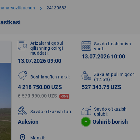
chevron_right
shaharsozlik uchun
24130583
astkasi
Arizalarni qabul
Savdo boshlanish
qilishning oxirgi
vaqti:
muddati:
13.07.2026 10:00
13.07.2026 09:00
Zakalat puli miqdori
Boshlang‘ich narxi:
(12.5%)
:
4 218 750.00 UZS
527 343.75 UZS
6 570 990.00 UZS
-36%
Savdo o‘tkazish
Savdo o‘tkazish turi:
uslubi:
Auksion
Oshirib borish
location_on
Manzil: