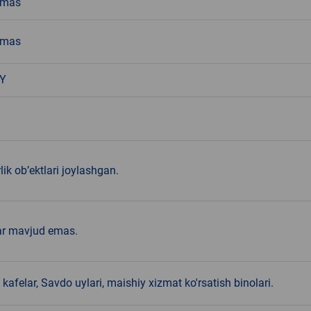
emas
emas
FY
lik ob’ektlari joylashgan.
ar mavjud emas.
kafelar, Savdo uylari, maishiy xizmat ko'rsatish binolari.