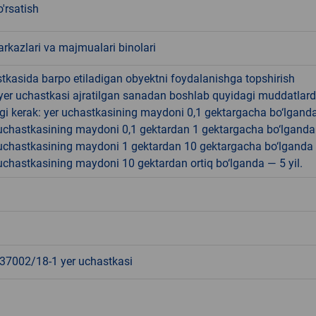
'rsatish
rkazlari va majmualari binolari
tkasida barpo etiladigan obyektni foydalanishga topshirish
yer uchastkasi ajratilgan sanadan boshlab quyidagi muddatlar
gi kerak: yer uchastkasining maydoni 0,1 gektargacha bo‘lgand
r uchastkasining maydoni 0,1 gektardan 1 gektargacha bo‘lgand
r uchastkasining maydoni 1 gektardan 10 gektargacha bo‘lganda
r uchastkasining maydoni 10 gektardan ortiq bo‘lganda — 5 yil.
7002/18-1 yer uchastkasi