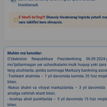
hisoblanadi.
E`tiborli bo‘ling!!!
Shaxsiy hisobvarag‘ingizda yetarli ma
narx taklifini bera olmaysiz.
Muhim ma’lumotlar:
O‘zbekiston Respublikasi Prezidentining 06.09.202
moʻljallanmagan yer uchastkalarini mulk huquqi yoki ijara
teng ulushlarda, qoldiq summaga Markaziy bankning asosiy s
-Toshkent shahrida – 1 yil davomida kamida 35 foiz miqdor
bilan;
-Nukus shahri va viloyat markazlarida – 3 yil davomida 
amalga oshirish sharti bilan;
- boshqa aholi punktlarida – 5 yil davomida 15 foiz miqdo
bilan;