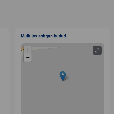
Mulk joylashgan hudud
+
−