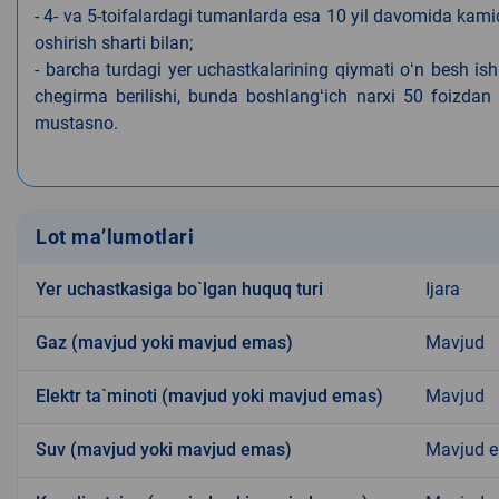
- 4- va 5-toifalardagi tumanlarda esa 10 yil davomida kami
oshirish sharti bilan;
- barcha turdagi yer uchastkalarining qiymati oʻn besh is
chegirma berilishi, bunda boshlangʻich narxi 50 foizdan o
mustasno.
Lot ma’lumotlari
Yer uchastkasiga bo`lgan huquq turi
Ijara
Gaz (mavjud yoki mavjud emas)
Mavjud
Elektr ta`minoti (mavjud yoki mavjud emas)
Mavjud
Suv (mavjud yoki mavjud emas)
Mavjud 