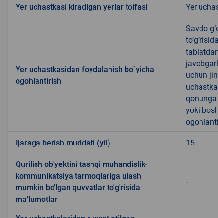
Yer uchastkasi kiradigan yerlar toifasi
Yer uchas
Savdo g‘o
to‘g‘risi
tabiatda
javobgarl
Yer uchastkasidan foydalanish bo`yicha
uchun jin
ogohlantirish
uchastkas
qonunga x
yoki bosh
ogohlanti
Ijaraga berish muddati (yil)
15
Qurilish ob'yektini tashqi muhandislik-
kommunikatsiya tarmoqlariga ulash
-
mumkin bo'lgan quvvatlar to'g'risida
ma'lumotlar