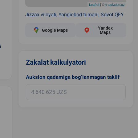
Leaflet
| ©
e-auksion.uz
Jizzax viloyati, Yangiobod tumani, Sovot QFY
Yandex
Google Maps
Maps
0
Zakalat kalkulyatori
Auksion qadamiga bog‘lanmagan taklif
.