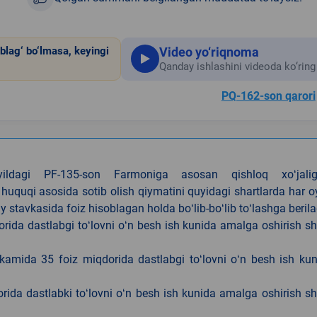
Video yo‘riqnoma
blag‘ bo‘lmasa, keyingi
Qanday ishlashini videoda ko‘ring
PQ-162-son qarori
4-yildagi PF-135-son Farmoniga asosan qishloq xoʻjalig
 huquqi asosida sotib olish qiymatini quyidagi shartlarda har 
tavkasida foiz hisoblagan holda boʻlib-boʻlib toʻlashga berila
ida dastlabgi toʻlovni oʻn besh ish kunida amalga oshirish sh
kamida 35 foiz miqdorida dastlabgi toʻlovni oʻn besh ish ku
rida dastlabki toʻlovni oʻn besh ish kunida amalga oshirish sh