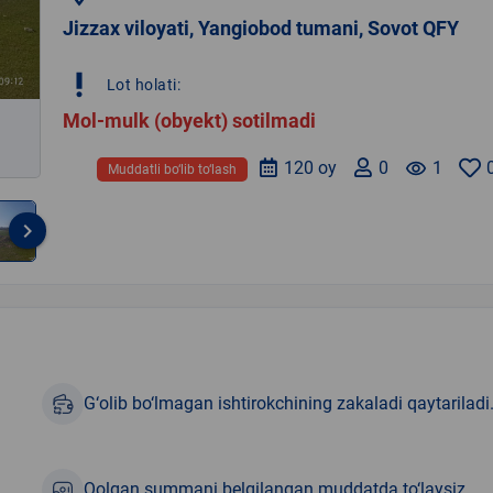
Jizzax viloyati, Yangiobod tumani, Sovot QFY
priority_high
Lot holati:
Mol-mulk (obyekt) sotilmadi
120 oy
0
remove_red_eye
1
Muddatli bo‘lib to‘lash
keyboard_arrow_right
G‘olib bo‘lmagan ishtirokchining zakaladi qaytariladi
Qolgan summani belgilangan muddatda to‘laysiz.