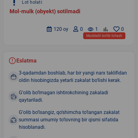
priority_high
Lot holati:
Mol-mulk (obyekt) sotilmadi
120 oy
0
remove_red_eye
1
0
Muddatli bo‘lib to‘lash
Eslatma
3-qadamdan boshlab, har bir yangi narx taklifidan
oldin hisobingizda yetarli zakalat bo‘lishi kerak.
G‘olib bo‘lmagan ishtirokchining zakaladi
qaytariladi.
G‘olib bo‘lsangiz, qo‘shimcha to‘langan zakalat
summasi umumiy to‘lovning bir qismi sifatida
hisoblanadi.