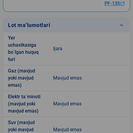
PF-135
keyboard_arrow_down
Lot ma’lumotlari
Yer
uchastkasiga
Ijara
bo`lgan huquq
turi
Gaz (mavjud
yoki mavjud
Mavjud emas
emas)
Elektr ta`minoti
(mavjud yoki
Mavjud emas
mavjud emas)
Suv (mavjud
yoki mavjud
Mavjud emas