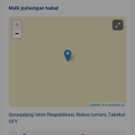
Mulk joylashgan hudud
+
−
Leaflet
| ©
e-auksion.uz
Qoraqalpog`iston Respublikasi, Nukus tumani, Takirkul
OFY