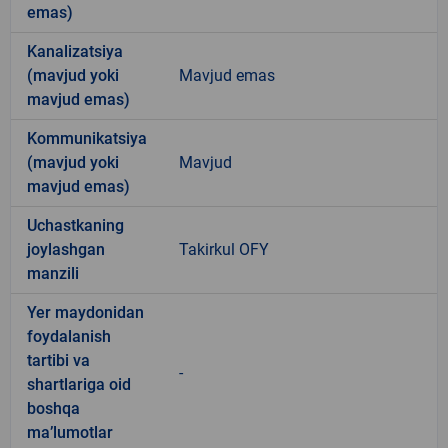
emas)
Kanalizatsiya
(mavjud yoki
Mavjud emas
mavjud emas)
Kommunikatsiya
(mavjud yoki
Mavjud
mavjud emas)
Uchastkaning
joylashgan
Takirkul OFY
manzili
Yer maydonidan
foydalanish
tartibi va
-
shartlariga oid
boshqa
ma’lumotlar