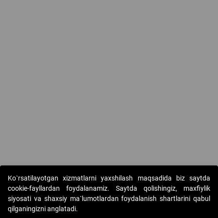
Ko`rsatilayotgan xizmatlarni yaxshilash maqsadida biz saytda
cookie-fayllardan foydalanamiz. Saytda qolishingiz, maxfiylik
siyosati va shaxsiy ma`lumotlardan foydalanish shartlarini qabul
qilganingizni anglatadi.
Copyright © 2017-2026. "Elektron onlayn-auksionlarni