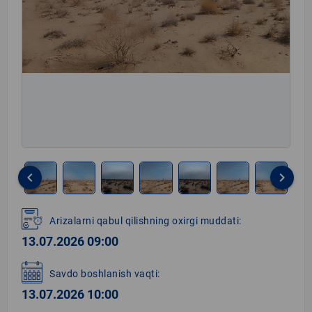
keyboard_arrow_left
keyboard_arrow_right
Item
1
Arizalarni qabul qilishning oxirgi muddati:
of
13.07.2026 09:00
7
Savdo boshlanish vaqti:
13.07.2026 10:00