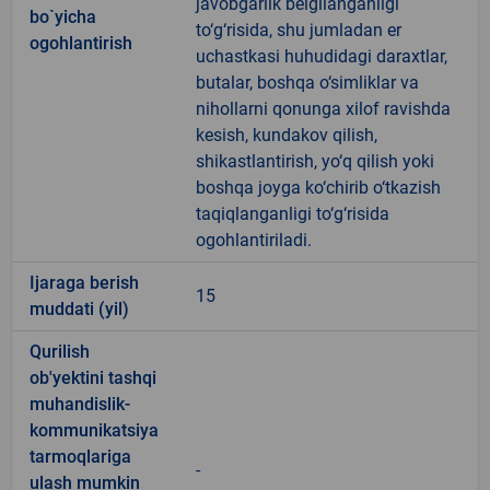
javobgarlik belgilanganligi
bo`yicha
to‘g‘risida, shu jumladan er
ogohlantirish
uchastkasi huhudidagi daraxtlar,
butalar, boshqa o‘simliklar va
nihollarni qonunga xilof ravishda
kesish, kundakov qilish,
shikastlantirish, yo‘q qilish yoki
boshqa joyga ko‘chirib o‘tkazish
taqiqlanganligi to‘g‘risida
ogohlantiriladi.
Ijaraga berish
15
muddati (yil)
Qurilish
ob'yektini tashqi
muhandislik-
kommunikatsiya
tarmoqlariga
-
ulash mumkin