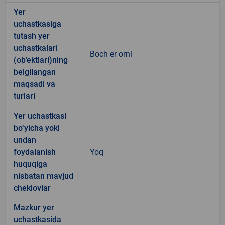
Yer
uchastkasiga
tutash yer
uchastkalari
Boch er orni
(ob’ektlari)ning
belgilangan
maqsadi va
turlari
Yer uchastkasi
bo‘yicha yoki
undan
foydalanish
Yoq
huquqiga
nisbatan mavjud
cheklovlar
Mazkur yer
uchastkasida