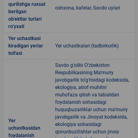
qurilishga ruxsat
oshxona, kafelar, Savdo uylari
berilgan
ob’ektlar turlari
ro‘yxati
Yer uchastkasi
kiradigan yerlar
Yer uchastkalari (tadbirkorlik)
toifasi
Savdo g‘olibi O‘zbekiston
Respublikasining Ma’muriy
javobgarlik to‘g‘risidagi kodeksida,
ekologiya, atrof-muhitni
muhofaza qilish va tabiatdan
foydalanish sohasidagi
huquqbuzarliklar uchun ma’muriy
javobgarlik va Jinoyat kodeksida,
Yer
ekologiya sohasidagi
uchastkasidan
qonunbuzilishlar uchun jinoiy
foydalanish