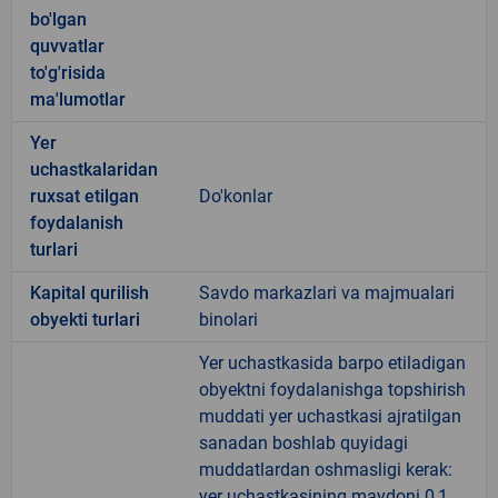
bo'lgan
quvvatlar
to'g'risida
ma'lumotlar
Yer
uchastkalaridan
ruxsat etilgan
Do'konlar
foydalanish
turlari
Kapital qurilish
Savdo markazlari va majmualari
obyekti turlari
binolari
Yer uchastkasida barpo etiladigan
obyektni foydalanishga topshirish
muddati yer uchastkasi ajratilgan
sanadan boshlab quyidagi
muddatlardan oshmasligi kerak:
yer uchastkasining maydoni 0,1