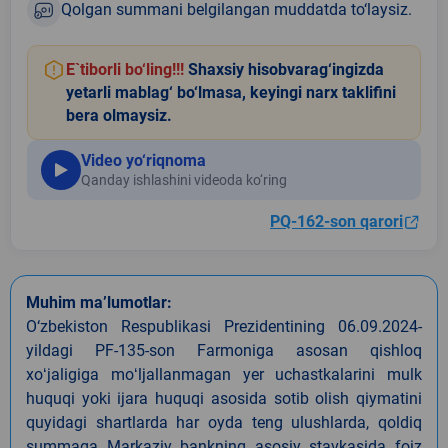
Qolgan summani belgilangan muddatda to‘laysiz.
E`tiborli bo‘ling!!!
Shaxsiy hisobvarag‘ingizda
yetarli mablag‘ bo‘lmasa, keyingi narx taklifini
bera olmaysiz.
Video yo‘riqnoma
Qanday ishlashini videoda ko‘ring
PQ-162-son qarori
Muhim ma’lumotlar:
O‘zbekiston Respublikasi Prezidentining 06.09.2024-
yildagi PF-135-son Farmoniga asosan qishloq
xoʻjaligiga moʻljallanmagan yer uchastkalarini mulk
huquqi yoki ijara huquqi asosida sotib olish qiymatini
quyidagi shartlarda har oyda teng ulushlarda, qoldiq
summaga Markaziy bankning asosiy stavkasida foiz