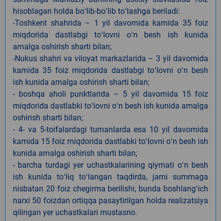
hisoblagan holda boʻlib-boʻlib toʻlashga beriladi:
-Toshkent shahrida – 1 yil davomida kamida 35 foiz
miqdorida dastlabgi toʻlovni oʻn besh ish kunida
amalga oshirish sharti bilan;
-Nukus shahri va viloyat markazlarida – 3 yil davomida
kamida 35 foiz miqdorida dastlabgi toʻlovni oʻn besh
ish kunida amalga oshirish sharti bilan;
- boshqa aholi punktlarida – 5 yil davomida 15 foiz
miqdorida dastlabki toʻlovni oʻn besh ish kunida amalga
oshirish sharti bilan;
- 4- va 5-toifalardagi tumanlarda esa 10 yil davomida
kamida 15 foiz miqdorida dastlabki toʻlovni oʻn besh ish
kunida amalga oshirish sharti bilan;
- barcha turdagi yer uchastkalarining qiymati oʻn besh
ish kunida toʻliq toʻlangan taqdirda, jami summaga
nisbatan 20 foiz chegirma berilishi, bunda boshlangʻich
narxi 50 foizdan ortiqqa pasaytirilgan holda realizatsiya
qilingan yer uchastkalari mustasno.