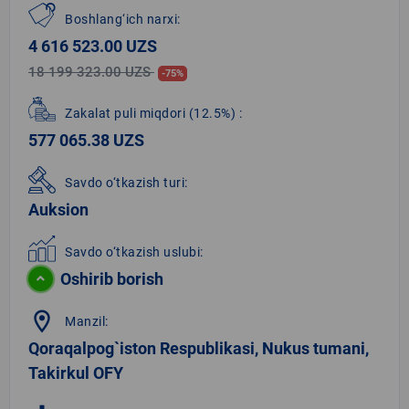
Boshlang‘ich narxi:
4 616 523.00 UZS
18 199 323.00 UZS
-75%
Zakalat puli miqdori
(12.5%)
:
577 065.38 UZS
Savdo o‘tkazish turi:
Auksion
Savdo o‘tkazish uslubi:
Oshirib borish
location_on
Manzil:
Qoraqalpog`iston Respublikasi, Nukus tumani,
Takirkul OFY