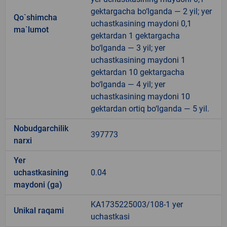
gektargacha bo‘lganda — 2 yil; yer
Qo`shimcha
uchastkasining maydoni 0,1
ma`lumot
gektardan 1 gektargacha
bo‘lganda — 3 yil; yer
uchastkasining maydoni 1
gektardan 10 gektargacha
bo‘lganda — 4 yil; yer
uchastkasining maydoni 10
gektardan ortiq bo‘lganda — 5 yil.
Nobudgarchilik
397773
narxi
Yer
uchastkasining
0.04
maydoni (ga)
KA1735225003/108-1 yer
Unikal raqami
uchastkasi