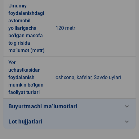
Umumiy
foydalanishdagi
avtomobil
yo‘llarigacha
120 metr
bo‘lgan masofa
to‘g‘risida
ma’lumot (metr)
Yer
uchastkasidan
foydalanish
oshxona, kafelar, Savdo uylari
mumkin bo'lgan
faoliyat turlari
keyboard_arrow_down
Buyurtmachi ma’lumotlari
keyboard_arrow_down
Lot hujjatlari