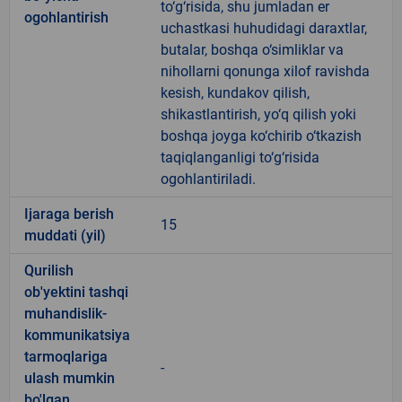
to‘g‘risida, shu jumladan er
ogohlantirish
uchastkasi huhudidagi daraxtlar,
butalar, boshqa o‘simliklar va
nihollarni qonunga xilof ravishda
kesish, kundakov qilish,
shikastlantirish, yo‘q qilish yoki
boshqa joyga ko‘chirib o‘tkazish
taqiqlanganligi to‘g‘risida
ogohlantiriladi.
Ijaraga berish
15
muddati (yil)
Qurilish
ob'yektini tashqi
muhandislik-
kommunikatsiya
tarmoqlariga
-
ulash mumkin
bo'lgan