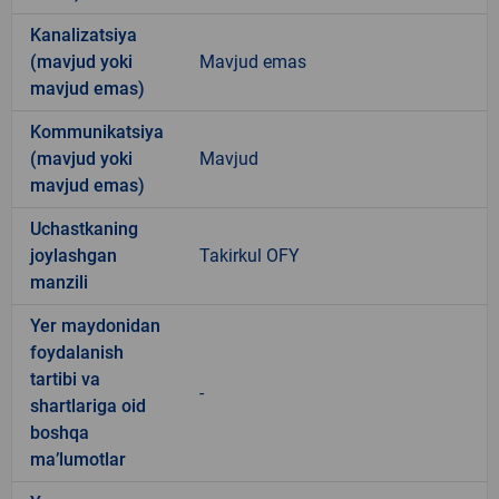
Kanalizatsiya
(mavjud yoki
Mavjud emas
mavjud emas)
Kommunikatsiya
(mavjud yoki
Mavjud
mavjud emas)
Uchastkaning
joylashgan
Takirkul OFY
manzili
Yer maydonidan
foydalanish
tartibi va
-
shartlariga oid
boshqa
ma’lumotlar