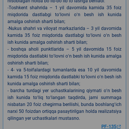
hisoblagan holda boʻlib-boʻlib toʻlashga beriladi:
-Toshkent shahrida – 1 yil davomida kamida 35 foiz
miqdorida dastlabgi toʻlovni oʻn besh ish kunida
amalga oshirish sharti bilan;
-Nukus shahri va viloyat markazlarida – 3 yil davomida
kamida 35 foiz miqdorida dastlabgi toʻlovni oʻn besh
ish kunida amalga oshirish sharti bilan;
- boshqa aholi punktlarida – 5 yil davomida 15 foiz
miqdorida dastlabki toʻlovni oʻn besh ish kunida amalga
oshirish sharti bilan;
- 4- va 5-toifalardagi tumanlarda esa 10 yil davomida
kamida 15 foiz miqdorida dastlabki toʻlovni oʻn besh ish
kunida amalga oshirish sharti bilan;
- barcha turdagi yer uchastkalarining qiymati oʻn besh
ish kunida toʻliq toʻlangan taqdirda, jami summaga
nisbatan 20 foiz chegirma berilishi, bunda boshlangʻich
narxi 50 foizdan ortiqqa pasaytirilgan holda realizatsiya
qilingan yer uchastkalari mustasno.
PF-135