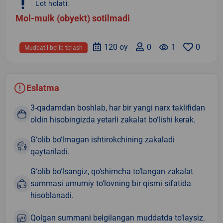
priority_high
Lot holati:
Mol-mulk (obyekt) sotilmadi
120 oy
0
remove_red_eye
1
0
Muddatli bo‘lib to‘lash
Eslatma
3-qadamdan boshlab, har bir yangi narx taklifidan
oldin hisobingizda yetarli zakalat bo‘lishi kerak.
G‘olib bo‘lmagan ishtirokchining zakaladi
qaytariladi.
G‘olib bo‘lsangiz, qo‘shimcha to‘langan zakalat
summasi umumiy to‘lovning bir qismi sifatida
hisoblanadi.
Qolgan summani belgilangan muddatda to‘laysiz.