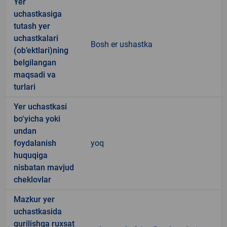
Yer
uchastkasiga
tutash yer
uchastkalari
Bosh er ushastka
(ob’ektlari)ning
belgilangan
maqsadi va
turlari
Yer uchastkasi
bo‘yicha yoki
undan
foydalanish
yoq
huquqiga
nisbatan mavjud
cheklovlar
Mazkur yer
uchastkasida
qurilishga ruxsat