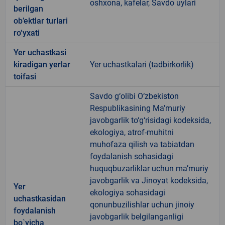
oshxona, kafelar, Savdo uylari
berilgan
ob’ektlar turlari
ro‘yxati
Yer uchastkasi
kiradigan yerlar
Yer uchastkalari (tadbirkorlik)
toifasi
Savdo g‘olibi O‘zbekiston
Respublikasining Ma’muriy
javobgarlik to‘g‘risidagi kodeksida,
ekologiya, atrof-muhitni
muhofaza qilish va tabiatdan
foydalanish sohasidagi
huquqbuzarliklar uchun ma’muriy
javobgarlik va Jinoyat kodeksida,
Yer
ekologiya sohasidagi
uchastkasidan
qonunbuzilishlar uchun jinoiy
foydalanish
javobgarlik belgilanganligi
bo`yicha