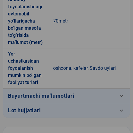
foydalanishdagi
avtomobil
yo‘llarigacha
70metr
bo‘lgan masofa
to‘g‘risida
ma’lumot (metr)
Yer
uchastkasidan
foydalanish
oshxona, kafelar, Savdo uylari
mumkin bo'lgan
faoliyat turlari
keyboard_arrow_down
Buyurtmachi ma’lumotlari
keyboard_arrow_down
Lot hujjatlari