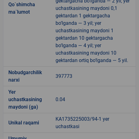
gektargacha bo‘lganda — 2 yil; yer
Qo`shimcha
uchastkasining maydoni 0,1
ma`lumot
gektardan 1 gektargacha
bo‘lganda — 3 yil; yer
uchastkasining maydoni 1
gektardan 10 gektargacha
bo‘lganda — 4 yil; yer
uchastkasining maydoni 10
gektardan ortiq bo‘lganda — 5 yil.
Nobudgarchilik
397773
narxi
Yer
uchastkasining
0.04
maydoni (ga)
KA1735225003/94-1 yer
Unikal raqami
uchastkasi
Umumiy