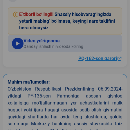
E`tiborli bo‘ling!!!
Shaxsiy hisobvarag‘ingizda
yetarli mablag‘ bo‘lmasa, keyingi narx taklifini
bera olmaysiz.
Video yo‘riqnoma
Qanday ishlashini videoda ko‘ring
PQ-162-son qarori
Muhim ma’lumotlar:
O‘zbekiston Respublikasi Prezidentining 06.09.2024-
yildagi PF-135-son Farmoniga asosan qishloq
xoʻjaligiga moʻljallanmagan yer uchastkalarini mulk
huquqi yoki ijara huquqi asosida sotib olish qiymatini
quyidagi shartlarda har oyda teng ulushlarda, qoldiq
summaga Markaziy bankning asosiy stavkasida foiz