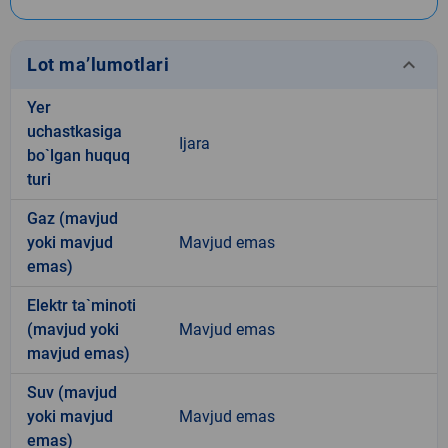
keyboard_arrow_down
Lot ma’lumotlari
Yer
uchastkasiga
Ijara
bo`lgan huquq
turi
Gaz (mavjud
yoki mavjud
Mavjud emas
emas)
Elektr ta`minoti
(mavjud yoki
Mavjud emas
mavjud emas)
Suv (mavjud
yoki mavjud
Mavjud emas
emas)