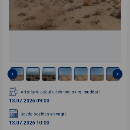
keyboard_arrow_left
keyboard_arrow_right
Item
1
Arizalarni qabul qilishning oxirgi muddati:
of
13.07.2026 09:00
8
Savdo boshlanish vaqti:
13.07.2026 10:00