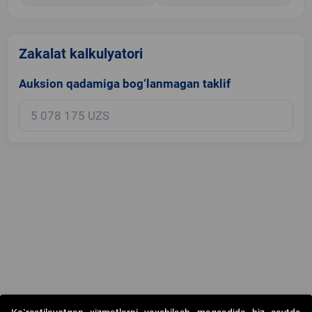
Zakalat kalkulyatori
Auksion qadamiga bog‘lanmagan taklif
Copyright © 2017-2026. "Elektron onlayn-auksionlarni tashkil etish"