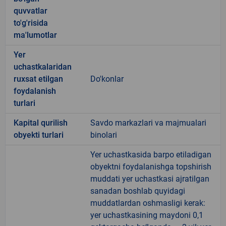
quvvatlar
to'g'risida
ma'lumotlar
Yer
uchastkalaridan
ruxsat etilgan
Do'konlar
foydalanish
turlari
Kapital qurilish
Savdo markazlari va majmualari
obyekti turlari
binolari
Yer uchastkasida barpo etiladigan
obyektni foydalanishga topshirish
muddati yer uchastkasi ajratilgan
sanadan boshlab quyidagi
muddatlardan oshmasligi kerak:
yer uchastkasining maydoni 0,1