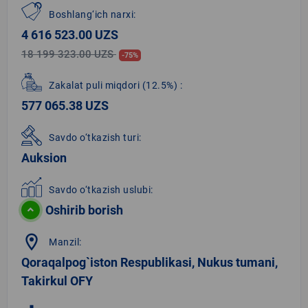
Boshlang‘ich narxi:
4 616 523.00 UZS
18 199 323.00 UZS
-75%
Zakalat puli miqdori
(12.5%)
:
577 065.38 UZS
Savdo o‘tkazish turi:
Auksion
Savdo o‘tkazish uslubi:
Oshirib borish
location_on
Manzil:
Qoraqalpog`iston Respublikasi, Nukus tumani,
Takirkul OFY