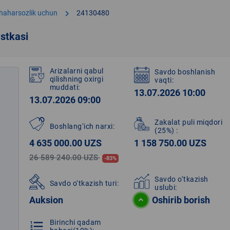
chevron_right
shaharsozlik uchun
24130480
stkasi
Arizalarni qabul
Savdo boshlanish
qilishning oxirgi
vaqti:
muddati:
13.07.2026 10:00
13.07.2026 09:00
Zakalat puli miqdori
Boshlang‘ich narxi:
(25%)
:
4 635 000.00 UZS
1 158 750.00 UZS
26 589 240.00 UZS
-83%
Savdo o‘tkazish
Savdo o‘tkazish turi:
uslubi:
Auksion
Oshirib borish
Birinchi qadam
format_list_numbered