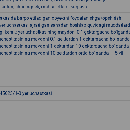
lardan, shuningdek, mahsulotlarni saqlash
tkasida barpo etiladigan obyektni foydalanishga topshirish
yer uchastkasi ajratilgan sanadan boshlab quyidagi muddatlar
gi kerak: yer uchastkasining maydoni 0,1 gektargacha bo‘lgand
r uchastkasining maydoni 0,1 gektardan 1 gektargacha bo‘lgand
r uchastkasining maydoni 1 gektardan 10 gektargacha bo‘lganda
r uchastkasining maydoni 10 gektardan ortiq bo‘lganda — 5 yil.
5023/1-8 yer uchastkasi