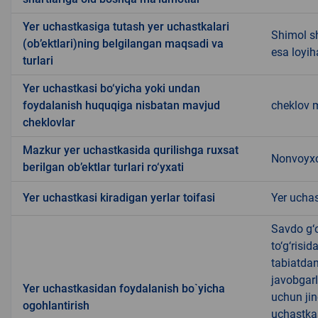
Yer uchastkasiga tutash yer uchastkalari
Shimol sh
(ob’ektlari)ning belgilangan maqsadi va
esa loyih
turlari
Yer uchastkasi bo‘yicha yoki undan
foydalanish huquqiga nisbatan mavjud
cheklov 
cheklovlar
Mazkur yer uchastkasida qurilishga ruxsat
Nonvoyxo
berilgan ob’ektlar turlari ro‘yxati
Yer uchastkasi kiradigan yerlar toifasi
Yer uchas
Savdo g‘o
to‘g‘risi
tabiatda
javobgarl
Yer uchastkasidan foydalanish bo`yicha
uchun jin
ogohlantirish
uchastkas