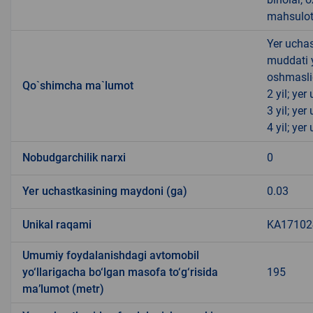
mahsulot
Yer uchas
muddati 
oshmasli
Qo`shimcha ma`lumot
2 yil; ye
3 yil; ye
4 yil; ye
Nobudgarchilik narxi
0
Yer uchastkasining maydoni (ga)
0.03
Unikal raqami
KA171024
Umumiy foydalanishdagi avtomobil
yo‘llarigacha bo‘lgan masofa to‘g‘risida
195
ma’lumot (metr)