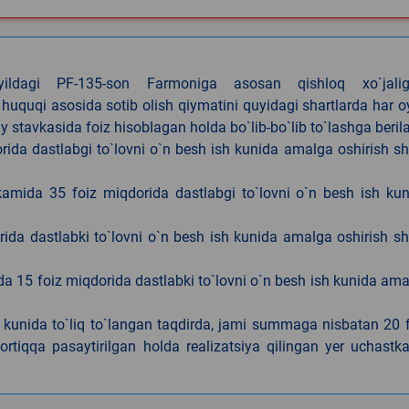
4-yildagi PF-135-son Farmoniga asosan qishloq xo`jalig
 huquqi asosida sotib olish qiymatini quyidagi shartlarda har 
tavkasida foiz hisoblagan holda bo`lib-bo`lib to`lashga berila
ida dastlabgi to`lovni o`n besh ish kunida amalga oshirish sh
kamida 35 foiz miqdorida dastlabgi to`lovni o`n besh ish ku
rida dastlabki to`lovni o`n besh ish kunida amalga oshirish sh
da 15 foiz miqdorida dastlabki to`lovni o`n besh ish kunida am
h kunida to`liq to`langan taqdirda, jami summaga nisbatan 20 
rtiqqa pasaytirilgan holda realizatsiya qilingan yer uchastka