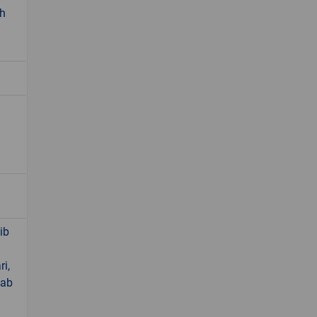
sh
ib
ri,
lab