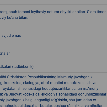
arq janub tomoni loyihaviy noturar obyektlar bilan. G'arb timon
aviy ko'cha bilan.
mavjud emas
nalar
tkalari (tadbirkorlik)
libi O‘zbekiston Respublikasining Ma’muriy javobgarlik
dagi kodeksida, ekologiya, atrof-muhitni muhofaza qilish va
n foydalanish sohasidagi huquqbuzarliklar uchun ma’muriy
ik va Jinoyat kodeksida, ekologiya sohasidagi qonunbuzilishlar
oiy javobgarlik belgilanganligi to‘g‘risida, shu jumladan er
i huhudidagi daraxtlar, butalar, boshqa o‘simliklar va nihollarni