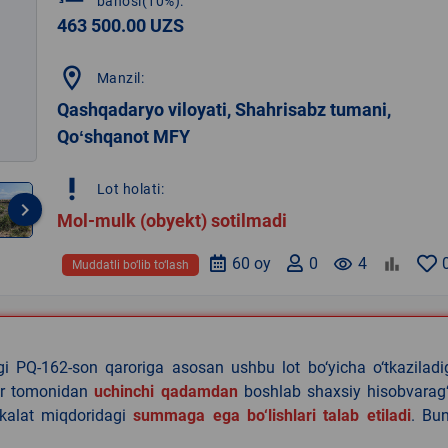
bahosi(10%):
463 500.00 UZS
location_on
Manzil:
Qashqadaryo viloyati, Shahrisabz tumani,
Qoʻshqanot MFY
priority_high
Lot holati:
keyboard_arrow_right
Mol-mulk (obyekt) sotilmadi
60 oy
0
remove_red_eye
4
Muddatli bo‘lib to‘lash
agi PQ-162-son qaroriga asosan ushbu lot bo‘yicha o‘tkazilad
lar tomonidan
uchinchi qadamdan
boshlab shaxsiy hisobvarag‘
akalat miqdoridagi
summaga ega bo‘lishlari talab etiladi
. Bu