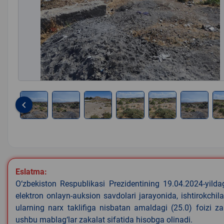
keyboard_arrow_left
Item
1
of
8
Eslatma:
O‘zbekiston Respublikasi Prezidentining 19.04.2024-yild
elektron onlayn-auksion savdolari jarayonida, ishtirokchi
ularning narx taklifiga nisbatan amaldagi (25.0) foizi z
ushbu mablag‘lar zakalat sifatida hisobga olinadi.