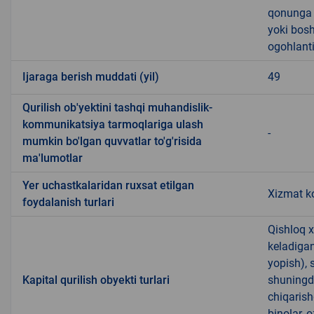
qonunga x
yoki bosh
ogohlanti
Ijaraga berish muddati (yil)
49
Qurilish ob'yektini tashqi muhandislik-
kommunikatsiya tarmoqlariga ulash
-
mumkin bo'lgan quvvatlar to'g'risida
ma'lumotlar
Yer uchastkalaridan ruxsat etilgan
Xizmat ko
foydalanish turlari
Qishloq x
keladigan
yopish), 
Kapital qurilish obyekti turlari
shuningde
chiqarish
binolar,