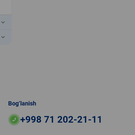
eyboard_arrow_down
eyboard_arrow_down
Bog‘lanish
+998 71 202-21-11