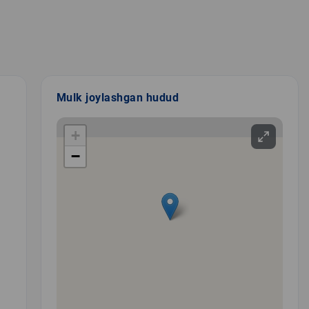
Mulk joylashgan hudud
+
−