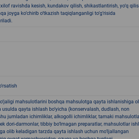
ilof ravishda kesish, kundakov qilish, shikastlantirish, yo‘q qili
qa joyga ko‘chirib o‘tkazish taqiqlanganligi to‘g‘risida
riladi.
'rsatish
o‘jaligi mahsulotlarini boshqa mahsulotga qayta ishlanishiga ol
 usulda qayta ishlash bo‘yicha (konservalash, dudlash, non
shu jumladan ichimliklar, alkogolli ichimliklar, tamaki mahsulotla
k dori-darmonlar, tibbiy bo‘lmagan preparatlar, mahsulotlar ish
ga olib keladigan tarzda qayta ishlash uchun mo‘ljallangan
 oziq-ovqat xomashyosidan, ozuqa va boshqa turdagi