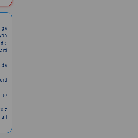
iga
oyda
di:
arti
nida
arti
alga
foiz
lari