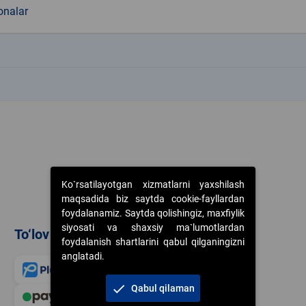
nalar
k
k
Ko`rsatilayotgan xizmatlarni yaxshilash
maqsadida biz saytda cookie-fayllardan
foydalanamiz. Saytda qolishingiz, maxfiylik
siyosati va shaxsiy ma`lumotlardan
To‘lov usullari
foydalanish shartlarini qabul qilganingizni
anglatadi.
check
Qabul qilaman