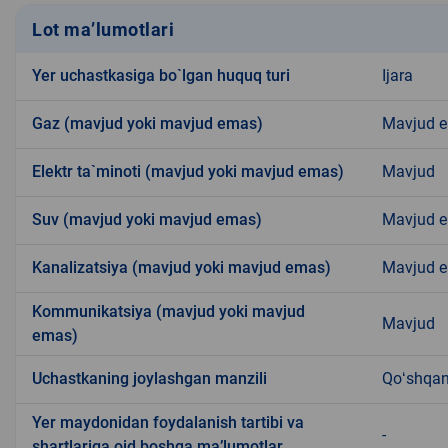
Lot ma’lumotlari
Yer uchastkasiga bo`lgan huquq turi
Ijara
Gaz (mavjud yoki mavjud emas)
Mavjud 
Elektr ta`minoti (mavjud yoki mavjud emas)
Mavjud
Suv (mavjud yoki mavjud emas)
Mavjud 
Kanalizatsiya (mavjud yoki mavjud emas)
Mavjud 
Kommunikatsiya (mavjud yoki mavjud
Mavjud
emas)
Uchastkaning joylashgan manzili
Qoʻshqa
Yer maydonidan foydalanish tartibi va
-
shartlariga oid boshqa ma’lumotlar