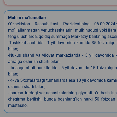
Muhim ma’lumotlar:
O`zbekiston Respublikasi Prezidentining 06.09.202
mo`ljallanmagan yer uchastkalarini mulk huquqi yoki ijara
teng ulushlarda, qoldiq summaga Markaziy bankning asosiy s
-Toshkent shahrida - 1 yil davomida kamida 35 foiz miqdor
bilan;
-Nukus shahri va viloyat markazlarida - 3 yil davomida 
amalga oshirish sharti bilan;
- boshqa aholi punktlarida - 5 yil davomida 15 foiz miqdo
bilan;
- 4- va 5-toifalardagi tumanlarda esa 10 yil davomida kami
oshirish sharti bilan;
- barcha turdagi yer uchastkalarining qiymati o`n besh is
chegirma berilishi, bunda boshlang`ich narxi 50 foizdan o
mustasno.