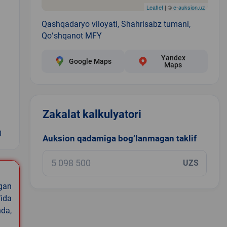
Leaflet
| ©
e-auksion.uz
Qashqadaryo viloyati, Shahrisabz tumani,
Qoʻshqanot MFY
Yandex
Google Maps
Maps
Zakalat kalkulyatori
0
Auksion qadamiga bog‘lanmagan taklif
UZS
igan
ida
nda,