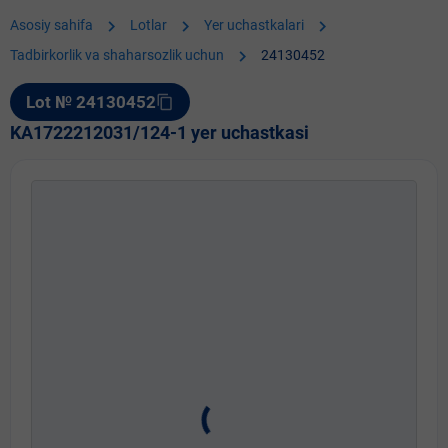
chevron_right
chevron_right
chevron_right
Asosiy sahifa
Lotlar
Yer uchastkalari
chevron_right
Tadbirkorlik va shaharsozlik uchun
24130452
Lot № 24130452
content_copy
KA1722212031/124-1 yer uchastkasi