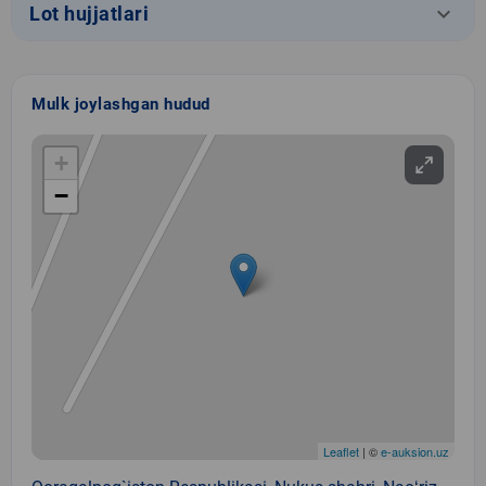
keyboard_arrow_down
Lot hujjatlari
Mulk joylashgan hudud
+
−
Leaflet
| ©
e-auksion.uz