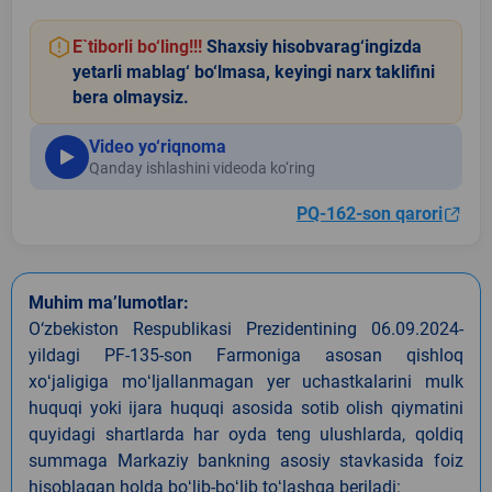
E`tiborli bo‘ling!!!
Shaxsiy hisobvarag‘ingizda
yetarli mablag‘ bo‘lmasa, keyingi narx taklifini
bera olmaysiz.
Video yo‘riqnoma
Qanday ishlashini videoda ko‘ring
PQ-162-son qarori
Muhim ma’lumotlar:
O‘zbekiston Respublikasi Prezidentining 06.09.2024-
yildagi PF-135-son Farmoniga asosan qishloq
xoʻjaligiga moʻljallanmagan yer uchastkalarini mulk
huquqi yoki ijara huquqi asosida sotib olish qiymatini
quyidagi shartlarda har oyda teng ulushlarda, qoldiq
summaga Markaziy bankning asosiy stavkasida foiz
hisoblagan holda boʻlib-boʻlib toʻlashga beriladi: