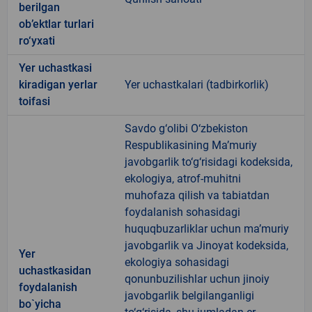
berilgan
ob’ektlar turlari
ro‘yxati
Yer uchastkasi
kiradigan yerlar
Yer uchastkalari (tadbirkorlik)
toifasi
Savdo g‘olibi O‘zbekiston
Respublikasining Ma’muriy
javobgarlik to‘g‘risidagi kodeksida,
ekologiya, atrof-muhitni
muhofaza qilish va tabiatdan
foydalanish sohasidagi
huquqbuzarliklar uchun ma’muriy
javobgarlik va Jinoyat kodeksida,
Yer
ekologiya sohasidagi
uchastkasidan
qonunbuzilishlar uchun jinoiy
foydalanish
javobgarlik belgilanganligi
bo`yicha