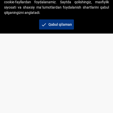
cookie-fayllardan foydalanamiz. Saytda qolishingiz, maxfiylik
siyosati va shaxsiy ma`lumotlardan foydalanish shartlarini qabul
qilganingizni anglatadi.
Copyright © 2017-2026. "Elektron onlayn-auksionlarni
tashkil etish" AJ. Barcha huquqlar himoyalangan
check
Qabul qilaman
To‘lov usullari
Bog‘lanish
+998 71 202-21-11