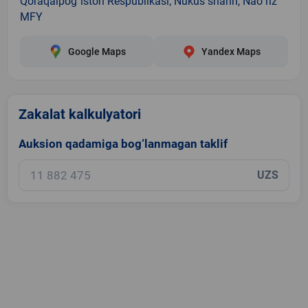
Qoraqalpog`iston Respublikasi, Nukus shahri, Naoʻriz
MFY
Google Maps
Yandex Maps
Zakalat kalkulyatori
Auksion qadamiga bog‘lanmagan taklif
UZS