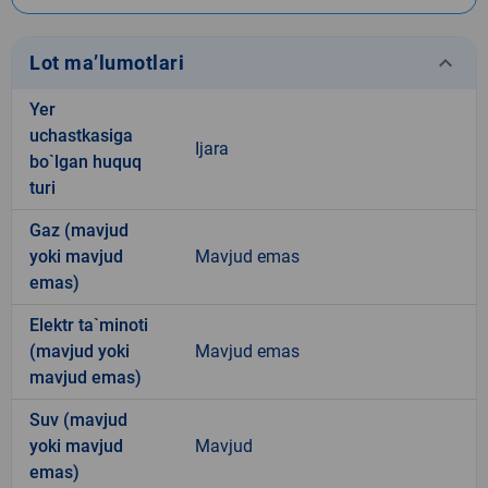
keyboard_arrow_down
Lot ma’lumotlari
Yer
uchastkasiga
Ijara
bo`lgan huquq
turi
Gaz (mavjud
yoki mavjud
Mavjud emas
emas)
Elektr ta`minoti
(mavjud yoki
Mavjud emas
mavjud emas)
Suv (mavjud
yoki mavjud
Mavjud
emas)