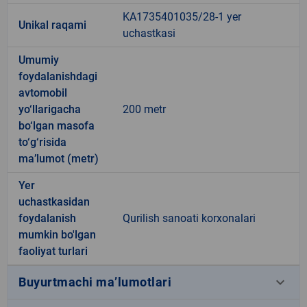
KA1735401035/28-1 yer
Unikal raqami
uchastkasi
Umumiy
foydalanishdagi
avtomobil
yo‘llarigacha
200 metr
bo‘lgan masofa
to‘g‘risida
ma’lumot (metr)
Yer
uchastkasidan
foydalanish
Qurilish sanoati korxonalari
mumkin bo'lgan
faoliyat turlari
keyboard_arrow_down
Buyurtmachi ma’lumotlari