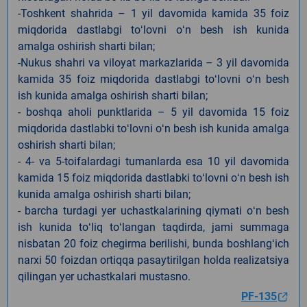
-Toshkent shahrida – 1 yil davomida kamida 35 foiz
miqdorida dastlabgi toʻlovni oʻn besh ish kunida
amalga oshirish sharti bilan;
-Nukus shahri va viloyat markazlarida – 3 yil davomida
kamida 35 foiz miqdorida dastlabgi toʻlovni oʻn besh
ish kunida amalga oshirish sharti bilan;
- boshqa aholi punktlarida – 5 yil davomida 15 foiz
miqdorida dastlabki toʻlovni oʻn besh ish kunida amalga
oshirish sharti bilan;
- 4- va 5-toifalardagi tumanlarda esa 10 yil davomida
kamida 15 foiz miqdorida dastlabki toʻlovni oʻn besh ish
kunida amalga oshirish sharti bilan;
- barcha turdagi yer uchastkalarining qiymati oʻn besh
ish kunida toʻliq toʻlangan taqdirda, jami summaga
nisbatan 20 foiz chegirma berilishi, bunda boshlangʻich
narxi 50 foizdan ortiqqa pasaytirilgan holda realizatsiya
qilingan yer uchastkalari mustasno.
PF-135