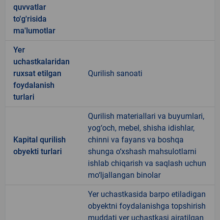
quvvatlar
to'g'risida
ma'lumotlar
Yer
uchastkalaridan
ruxsat etilgan
Qurilish sanoati
foydalanish
turlari
Qurilish materiallari va buyumlari,
yog‘och, mebel, shisha idishlar,
Kapital qurilish
chinni va fayans va boshqa
obyekti turlari
shunga o‘xshash mahsulotlarni
ishlab chiqarish va saqlash uchun
mo‘ljallangan binolar
Yer uchastkasida barpo etiladigan
obyektni foydalanishga topshirish
muddati yer uchastkasi ajratilgan