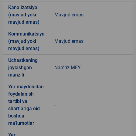
Kanalizatsiya
(mavjud yoki
Mavjud emas
mavjud emas)
Kommunikatsiya
(mavjud yoki
Mavjud emas
mavjud emas)
Uchastkaning
joylashgan
Naoʻriz MFY
manzili
Yer maydonidan
foydalanish
tartibi va
-
shartlariga oid
boshqa
ma’lumotlar
Yer