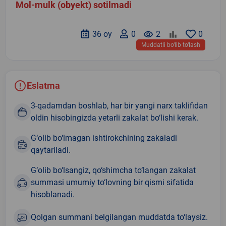
Mol-mulk (obyekt) sotilmadi
36 oy
0
remove_red_eye
2
0
Muddatli bo‘lib to‘lash
Eslatma
3-qadamdan boshlab, har bir yangi narx taklifidan
oldin hisobingizda yetarli zakalat bo‘lishi kerak.
G‘olib bo‘lmagan ishtirokchining zakaladi
qaytariladi.
G‘olib bo‘lsangiz, qo‘shimcha to‘langan zakalat
summasi umumiy to‘lovning bir qismi sifatida
hisoblanadi.
Qolgan summani belgilangan muddatda to‘laysiz.