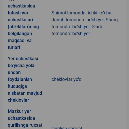
uchastkasiga
tutash yer
Shimol tomonda: ichki ko'cha ,
uchastkalari
Janub tomonda: bo'sh yer, Sharq
(ob’ektlari)ning
tomonda: bo'sh yer, G’arb
belgilangan
tomonda: bo'sh yer
maqsadi va
turlari
Yer uchastkasi
bo‘yicha yoki
undan
foydalanish
cheklovlar yo'q
huquqiga
nisbatan mavjud
cheklovlar
Mazkur yer
uchastkasida
qurilishga ruxsat
Qurilish sanoati