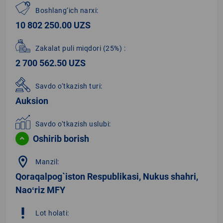
Boshlang‘ich narxi:
10 802 250.00 UZS
Zakalat puli miqdori
(25%)
:
2 700 562.50 UZS
Savdo o‘tkazish turi:
Auksion
Savdo o‘tkazish uslubi:
Oshirib borish
location_on
Manzil:
Qoraqalpog`iston Respublikasi, Nukus shahri,
Naoʻriz MFY
priority_high
Lot holati: