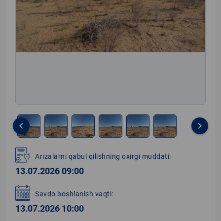
keyboard_arrow_left
keyboard_arrow_right
Item
1
Arizalarni qabul qilishning oxirgi muddati:
of
13.07.2026 09:00
6
Savdo boshlanish vaqti:
13.07.2026 10:00