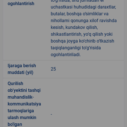
to‘g‘risida, shu jumladan er
ogohlantirish
uchastkasi huhudidagi daraxtlar,
butalar, boshqa o‘simliklar va
nihollarni qonunga xilof ravishda
kesish, kundakov qilish,
shikastlantirish, yo‘q qilish yoki
boshqa joyga ko‘chirib o‘tkazish
taqiqlanganligi to‘g‘risida
ogohlantiriladi.
Ijaraga berish
25
muddati (yil)
Qurilish
ob'yektini tashqi
muhandislik-
kommunikatsiya
tarmoqlariga
-
ulash mumkin
bo'lgan