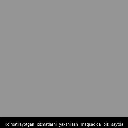
Ko`rsatilayotgan xizmatlarni yaxshilash maqsadida biz saytda