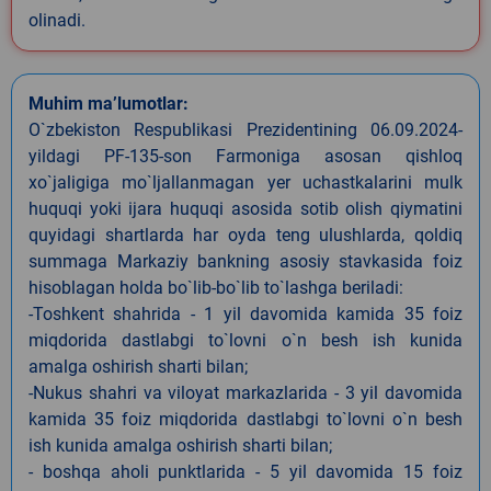
olinadi.
Muhim ma’lumotlar:
O`zbekiston Respublikasi Prezidentining 06.09.2024-
yildagi PF-135-son Farmoniga asosan qishloq
xo`jaligiga mo`ljallanmagan yer uchastkalarini mulk
huquqi yoki ijara huquqi asosida sotib olish qiymatini
quyidagi shartlarda har oyda teng ulushlarda, qoldiq
summaga Markaziy bankning asosiy stavkasida foiz
hisoblagan holda bo`lib-bo`lib to`lashga beriladi:
-Toshkent shahrida - 1 yil davomida kamida 35 foiz
miqdorida dastlabgi to`lovni o`n besh ish kunida
amalga oshirish sharti bilan;
-Nukus shahri va viloyat markazlarida - 3 yil davomida
kamida 35 foiz miqdorida dastlabgi to`lovni o`n besh
ish kunida amalga oshirish sharti bilan;
- boshqa aholi punktlarida - 5 yil davomida 15 foiz