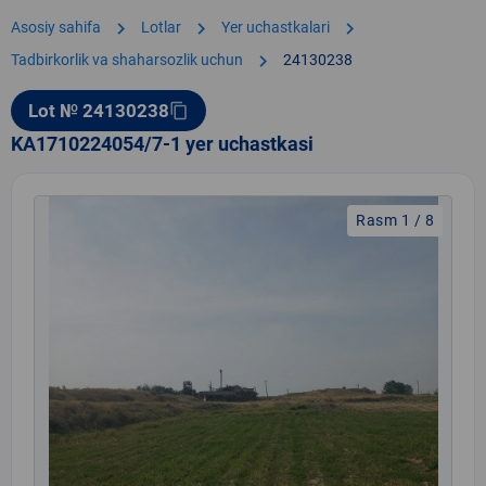
chevron_right
chevron_right
chevron_right
Asosiy sahifa
Lotlar
Yer uchastkalari
chevron_right
Tadbirkorlik va shaharsozlik uchun
24130238
Lot № 24130238
content_copy
KA1710224054/7-1 yer uchastkasi
Rasm 1 / 8