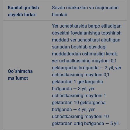
Kapital qurilish
Savdo markazlari va majmualari
obyekti turlari
binolari
Yer uchastkasida barpo etiladigan
obyektni foydalanishga topshirish
muddati yer uchastkasi ajratilgan
sanadan boshlab quyidagi
muddatlardan oshmasligi kerak:
yer uchastkasining maydoni 0,1
gektargacha bo‘lganda — 2 yil; yer
Qo`shimcha
uchastkasining maydoni 0,1
ma`lumot
gektardan 1 gektargacha
bo‘lganda — 3 yil; yer
uchastkasining maydoni 1
gektardan 10 gektargacha
bo‘lganda — 4 yil; yer
uchastkasining maydoni 10
gektardan ortiq bo‘lganda — 5 yil.