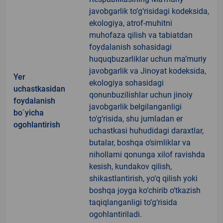
javobgarlik to‘g‘risidagi kodeksida,
ekologiya, atrof-muhitni
muhofaza qilish va tabiatdan
foydalanish sohasidagi
huquqbuzarliklar uchun ma’muriy
javobgarlik va Jinoyat kodeksida,
Yer
ekologiya sohasidagi
uchastkasidan
qonunbuzilishlar uchun jinoiy
foydalanish
javobgarlik belgilanganligi
bo`yicha
to‘g‘risida, shu jumladan er
ogohlantirish
uchastkasi huhudidagi daraxtlar,
butalar, boshqa o‘simliklar va
nihollarni qonunga xilof ravishda
kesish, kundakov qilish,
shikastlantirish, yo‘q qilish yoki
boshqa joyga ko‘chirib o‘tkazish
taqiqlanganligi to‘g‘risida
ogohlantiriladi.