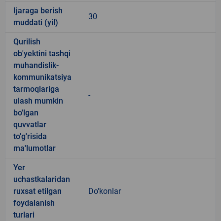
Ijaraga berish
30
muddati (yil)
Qurilish
ob'yektini tashqi
muhandislik-
kommunikatsiya
tarmoqlariga
-
ulash mumkin
bo'lgan
quvvatlar
to'g'risida
ma'lumotlar
Yer
uchastkalaridan
ruxsat etilgan
Do'konlar
foydalanish
turlari