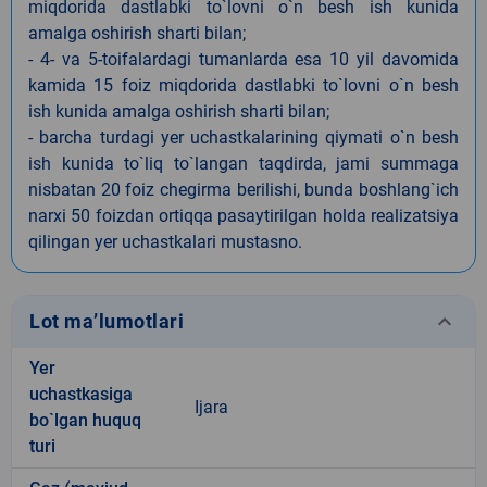
miqdorida dastlabki to`lovni o`n besh ish kunida
amalga oshirish sharti bilan;
- 4- va 5-toifalardagi tumanlarda esa 10 yil davomida
kamida 15 foiz miqdorida dastlabki to`lovni o`n besh
ish kunida amalga oshirish sharti bilan;
- barcha turdagi yer uchastkalarining qiymati o`n besh
ish kunida to`liq to`langan taqdirda, jami summaga
nisbatan 20 foiz chegirma berilishi, bunda boshlang`ich
narxi 50 foizdan ortiqqa pasaytirilgan holda realizatsiya
qilingan yer uchastkalari mustasno.
keyboard_arrow_down
Lot ma’lumotlari
Yer
uchastkasiga
Ijara
bo`lgan huquq
turi