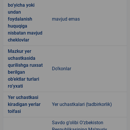
bo‘yicha yoki
undan
foydalanish
mavjud emas
huquqiga
nisbatan mavjud
cheklovlar
Mazkur yer
uchastkasida
qurilishga ruxsat
Do'konlar
berilgan
ob’ektlar turlari
ro‘yxati
Yer uchastkasi
kiradigan yerlar
Yer uchastkalari (tadbirkorlik)
toifasi
Savdo g‘olibi O‘zbekiston
Respublikasining Ma’muriy