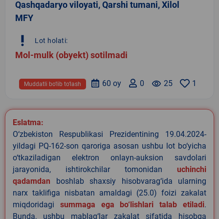
Qashqadaryo viloyati, Qarshi tumani, Xilol
MFY
priority_high
Lot holati:
Mol-mulk (obyekt) sotilmadi
60 oy
0
remove_red_eye
25
1
Muddatli bo‘lib to‘lash
Eslatma:
O‘zbekiston Respublikasi Prezidentining 19.04.2024-
yildagi PQ-162-son qaroriga asosan ushbu lot bo‘yicha
o‘tkaziladigan elektron onlayn-auksion savdolari
jarayonida, ishtirokchilar tomonidan
uchinchi
qadamdan
boshlab shaxsiy hisobvarag‘ida ularning
narx taklifiga nisbatan amaldagi (25.0) foizi zakalat
miqdoridagi
summaga ega bo‘lishlari talab etiladi
.
Bunda, ushbu mablag‘lar zakalat sifatida hisobga