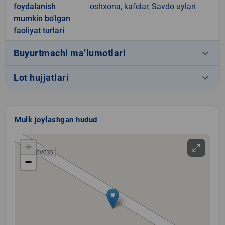
foydalanish
oshxona, kafelar, Savdo uylari
mumkin bo'lgan
faoliyat turlari
keyboard_arrow_down
Buyurtmachi ma’lumotlari
keyboard_arrow_down
Lot hujjatlari
Mulk joylashgan hudud
+
−