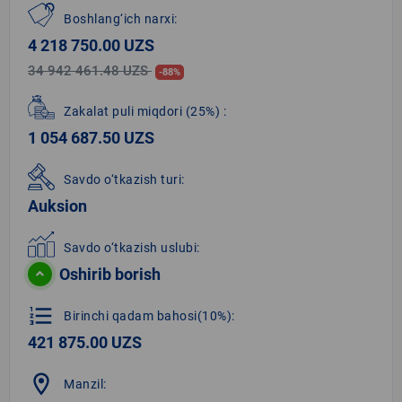
Boshlang‘ich narxi:
4 218 750.00 UZS
34 942 461.48 UZS
-88%
Zakalat puli miqdori
(25%)
:
1 054 687.50 UZS
Savdo o‘tkazish turi:
Auksion
Savdo o‘tkazish uslubi:
Oshirib borish
format_list_numbered
Birinchi qadam bahosi(10%):
421 875.00 UZS
location_on
Manzil: