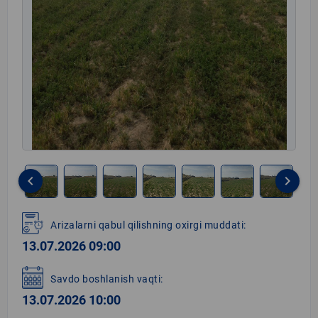
keyboard_arrow_left
keyboard_arrow_right
Item
1
Arizalarni qabul qilishning oxirgi muddati:
of
13.07.2026 09:00
8
Savdo boshlanish vaqti:
13.07.2026 10:00