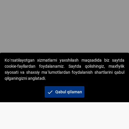
Copyright © 2017-2026. "Elektron onlayn-auksionlarni tashkil etish"
Ko`rsatilayotgan xizmatlarni yaxshilash maqsadida biz saytda
AJ. Barcha huquqlar himoyalangan
cookie-fayllardan foydalanamiz. Saytda qolishingiz, maxfiylik
siyosati va shaxsiy ma`lumotlardan foydalanish shartlarini qabul
qilganingizni anglatadi.
check
Qabul qilaman
+998 71 202-21-11
Veb-saytdagi axborot materiallaridan boshqa
shaxslar foydalanganda jamiyatning korporativ veb-
saytiga majburiy havolalar ko‘rsatilishi kerak