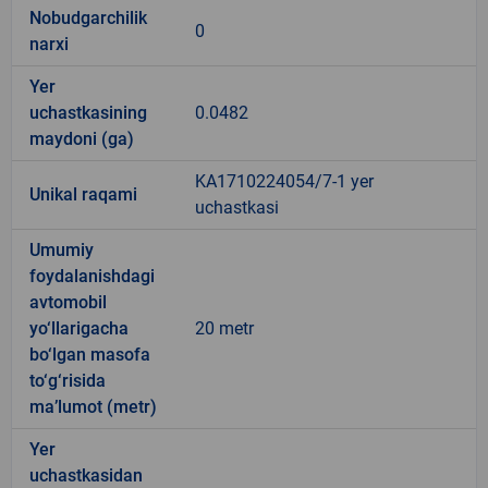
Nobudgarchilik
0
narxi
Yer
uchastkasining
0.0482
maydoni (ga)
KA1710224054/7-1 yer
Unikal raqami
uchastkasi
Umumiy
foydalanishdagi
avtomobil
yo‘llarigacha
20 metr
bo‘lgan masofa
to‘g‘risida
ma’lumot (metr)
Yer
uchastkasidan