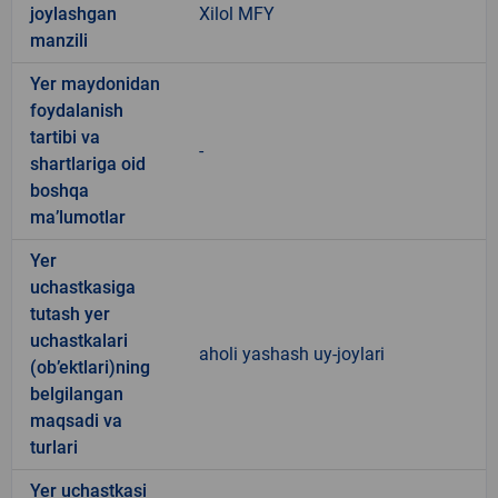
joylashgan
Xilol MFY
manzili
Yer maydonidan
foydalanish
tartibi va
-
shartlariga oid
boshqa
ma’lumotlar
Yer
uchastkasiga
tutash yer
uchastkalari
aholi yashash uy-joylari
(ob’ektlari)ning
belgilangan
maqsadi va
turlari
Yer uchastkasi