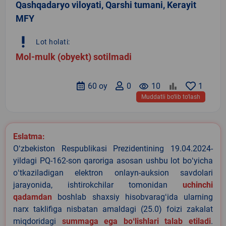
Qashqadaryo viloyati, Qarshi tumani, Kerayit
MFY
priority_high
Lot holati:
Mol-mulk (obyekt) sotilmadi
60 oy
0
remove_red_eye
10
1
Muddatli bo‘lib to‘lash
Eslatma:
Oʻzbekiston Respublikasi Prezidentining 19.04.2024-
yildagi PQ-162-son qaroriga asosan ushbu lot boʻyicha
oʻtkaziladigan elektron onlayn-auksion savdolari
jarayonida, ishtirokchilar tomonidan
uchinchi
qadamdan
boshlab shaxsiy hisobvaragʻida ularning
narx taklifiga nisbatan amaldagi (25.0) foizi zakalat
miqdoridagi
summaga ega boʻlishlari talab etiladi
.