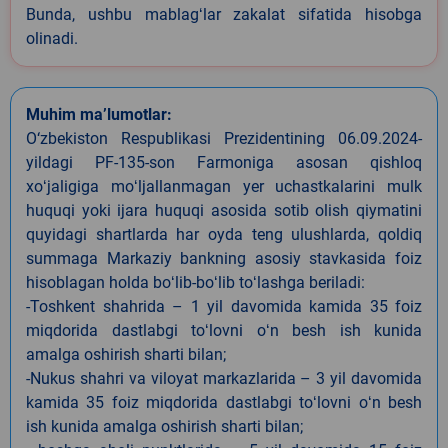
Bunda, ushbu mablagʻlar zakalat sifatida hisobga
olinadi.
Muhim ma’lumotlar:
O‘zbekiston Respublikasi Prezidentining 06.09.2024-
yildagi PF-135-son Farmoniga asosan qishloq
xoʻjaligiga moʻljallanmagan yer uchastkalarini mulk
huquqi yoki ijara huquqi asosida sotib olish qiymatini
quyidagi shartlarda har oyda teng ulushlarda, qoldiq
summaga Markaziy bankning asosiy stavkasida foiz
hisoblagan holda boʻlib-boʻlib toʻlashga beriladi:
-Toshkent shahrida – 1 yil davomida kamida 35 foiz
miqdorida dastlabgi toʻlovni oʻn besh ish kunida
amalga oshirish sharti bilan;
-Nukus shahri va viloyat markazlarida – 3 yil davomida
kamida 35 foiz miqdorida dastlabgi toʻlovni oʻn besh
ish kunida amalga oshirish sharti bilan;