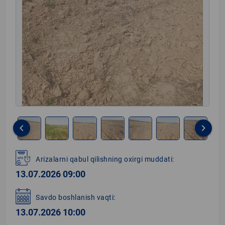
keyboard_arrow_left
keyboard_arrow_right
Item
1
Arizalarni qabul qilishning oxirgi muddati:
of
13.07.2026 09:00
8
Savdo boshlanish vaqti:
13.07.2026 10:00