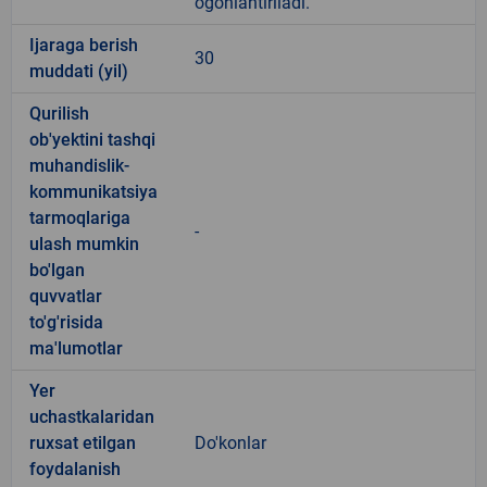
ogohlantiriladi.
Ijaraga berish
30
muddati (yil)
Qurilish
ob'yektini tashqi
muhandislik-
kommunikatsiya
tarmoqlariga
-
ulash mumkin
bo'lgan
quvvatlar
to'g'risida
ma'lumotlar
Yer
uchastkalaridan
ruxsat etilgan
Do'konlar
foydalanish