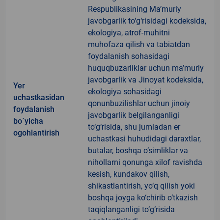
Respublikasining Ma’muriy
javobgarlik to‘g‘risidagi kodeksida,
ekologiya, atrof-muhitni
muhofaza qilish va tabiatdan
foydalanish sohasidagi
huquqbuzarliklar uchun ma’muriy
javobgarlik va Jinoyat kodeksida,
Yer
ekologiya sohasidagi
uchastkasidan
qonunbuzilishlar uchun jinoiy
foydalanish
javobgarlik belgilanganligi
bo`yicha
to‘g‘risida, shu jumladan er
ogohlantirish
uchastkasi huhudidagi daraxtlar,
butalar, boshqa o‘simliklar va
nihollarni qonunga xilof ravishda
kesish, kundakov qilish,
shikastlantirish, yo‘q qilish yoki
boshqa joyga ko‘chirib o‘tkazish
taqiqlanganligi to‘g‘risida