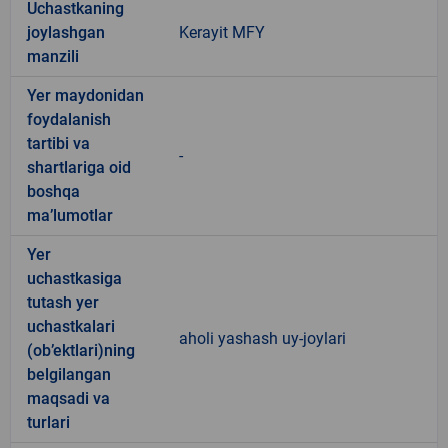
Uchastkaning
joylashgan
Kerayit MFY
manzili
Yer maydonidan
foydalanish
tartibi va
-
shartlariga oid
boshqa
ma’lumotlar
Yer
uchastkasiga
tutash yer
uchastkalari
aholi yashash uy-joylari
(ob’ektlari)ning
belgilangan
maqsadi va
turlari