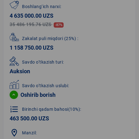
Boshlang‘ich narxi:
4 635 000.00 UZS
35 486 195.76 UZS
-87%
Zakalat puli miqdori
(25%)
:
1 158 750.00 UZS
Savdo o‘tkazish turi:
Auksion
Savdo o‘tkazish uslubi:
Oshirib borish
format_list_numbered
Birinchi qadam bahosi(10%):
463 500.00 UZS
location_on
Manzil: