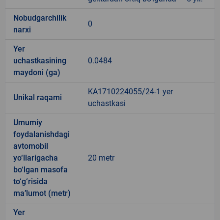
Nobudgarchilik
0
narxi
Yer
uchastkasining
0.0484
maydoni (ga)
KA1710224055/24-1 yer
Unikal raqami
uchastkasi
Umumiy
foydalanishdagi
avtomobil
yo‘llarigacha
20 metr
bo‘lgan masofa
to‘g‘risida
ma’lumot (metr)
Yer