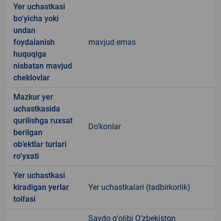
Yer uchastkasi
bo‘yicha yoki
undan
foydalanish
mavjud emas
huquqiga
nisbatan mavjud
cheklovlar
Mazkur yer
uchastkasida
qurilishga ruxsat
Do'konlar
berilgan
ob’ektlar turlari
ro‘yxati
Yer uchastkasi
kiradigan yerlar
Yer uchastkalari (tadbirkorlik)
toifasi
Savdo g‘olibi O‘zbekiston