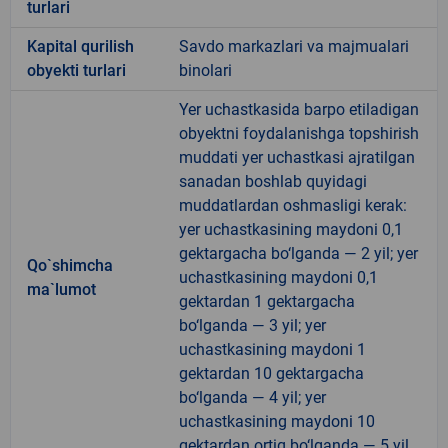
turlari
Kapital qurilish
Savdo markazlari va majmualari
obyekti turlari
binolari
Yer uchastkasida barpo etiladigan
obyektni foydalanishga topshirish
muddati yer uchastkasi ajratilgan
sanadan boshlab quyidagi
muddatlardan oshmasligi kerak:
yer uchastkasining maydoni 0,1
gektargacha bo‘lganda — 2 yil; yer
Qo`shimcha
uchastkasining maydoni 0,1
ma`lumot
gektardan 1 gektargacha
bo‘lganda — 3 yil; yer
uchastkasining maydoni 1
gektardan 10 gektargacha
bo‘lganda — 4 yil; yer
uchastkasining maydoni 10
gektardan ortiq bo‘lganda — 5 yil.