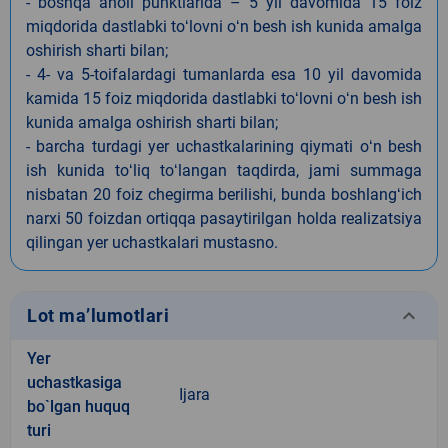
- boshqa aholi punktlarida – 5 yil davomida 15 foiz
miqdorida dastlabki toʻlovni oʻn besh ish kunida amalga
oshirish sharti bilan;
- 4- va 5-toifalardagi tumanlarda esa 10 yil davomida
kamida 15 foiz miqdorida dastlabki toʻlovni oʻn besh ish
kunida amalga oshirish sharti bilan;
- barcha turdagi yer uchastkalarining qiymati oʻn besh
ish kunida toʻliq toʻlangan taqdirda, jami summaga
nisbatan 20 foiz chegirma berilishi, bunda boshlangʻich
narxi 50 foizdan ortiqqa pasaytirilgan holda realizatsiya
qilingan yer uchastkalari mustasno.
keyboard_arrow_down
Lot ma’lumotlari
Yer
uchastkasiga
Ijara
bo`lgan huquq
turi