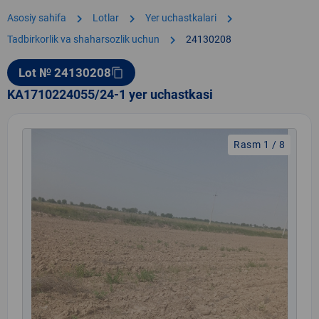
chevron_right
chevron_right
chevron_right
Asosiy sahifa
Lotlar
Yer uchastkalari
chevron_right
Tadbirkorlik va shaharsozlik uchun
24130208
Lot № 24130208
content_copy
KA1710224055/24-1 yer uchastkasi
Rasm 1 / 8