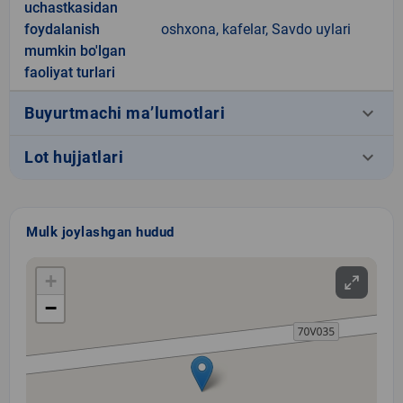
uchastkasidan
foydalanish
oshxona, kafelar, Savdo uylari
mumkin bo'lgan
faoliyat turlari
keyboard_arrow_down
Buyurtmachi ma’lumotlari
keyboard_arrow_down
Lot hujjatlari
Mulk joylashgan hudud
+
−